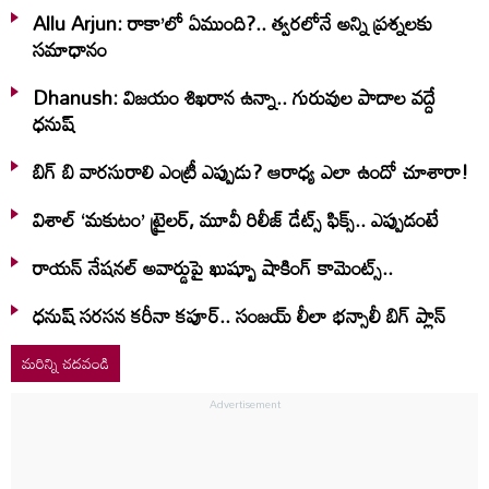
Allu Arjun: రాకా’లో ఏముంది?.. త్వరలోనే అన్ని ప్రశ్నలకు
సమాధానం
Dhanush: విజయం శిఖరాన ఉన్నా.. గురువుల పాదాల వద్దే
ధనుష్‌
బిగ్ బి వారసురాలి ఎంట్రీ ఎప్పుడు? ఆరాధ్య ఎలా ఉందో చూశారా!
విశాల్ ‘మకుటం’ ట్రైలర్, మూవీ రిలీజ్ డేట్స్ ఫిక్స్.. ఎప్పుడంటే
రాయన్ నేషనల్ అవార్డుపై ఖుష్బూ షాకింగ్ కామెంట్స్..
ధనుష్ సరసన కరీనా కపూర్.. సంజయ్ లీలా భన్సాలీ బిగ్ ప్లాన్
మరిన్ని చదవండి