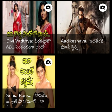
ఫొటోలు వైరల్
Divi Vadthya: చీరకట్టులో
Aadikeshava: ‘ఆదికేశవ’
దివి.. ఎంతందంగా ఉందో
మూవీ స్టిల్స్
చూశారా?
Sonia Bansal: సోనియా
బన్సాల్ ఫొటోషూట్.. సోషల్
మీడియా షేక్