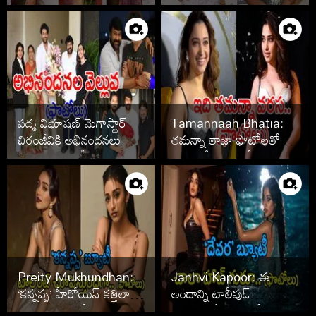
గీతామాధురి సీమంతపు
వేడుక ఫొటోలు
పద్మ విభూషణ్ మెగాస్టార్
Tamannaah Bhatia:
చిరంజీవికి అభినందనలు
తమన్నా తాజా ఫొటోలతో
తెలిపిన సెలబ్రిటీలు
సోషల్ మీడియా షేక్
Preity Mukhundhan:
Janhvi Kapoor: ఈ
‘కన్నప్ప’ హీరోయిన్ కత్తిలా
అందాన్ని టాలీవుడ్
ఉందిగా.. ఫొటోలు వైరల్
ఆస్వాదించేది ఎప్పుడో..