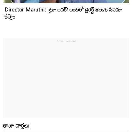
Director Maruthi: ‘ట్రూ లవర్’ జంటతో డైరెక్ట్ తెలుగు సినిమా
చేస్తాం
తాజా వార్తలు