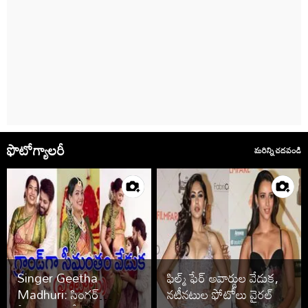
ఫొటోగ్యాలరీ
మరిన్ని చదవండి
Singer Geetha
ఫిల్మ్ ఫేర్ అవార్డుల వేడుక,
Madhuri: సింగర్
నటీనటుల ఫోటోలు వైరల్