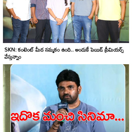
SKN: కంటెంట్ మీద నమ్మకం ఉంది.. అందుకే పెయిడ్ ప్రీమియర్స్
వేస్తున్నాం