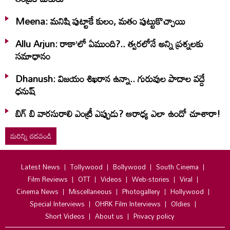
Meena: మనిషి పుట్టాకే కులం, మతం పుట్టుకొచ్చాయి
Allu Arjun: రాకా’లో ఏముంది?.. త్వరలోనే అన్ని ప్రశ్నలకు
సమాధానం
Dhanush: విజయం శిఖరాన ఉన్నా.. గురువుల పాదాల వద్దే
ధనుష్‌
బిగ్ బి వారసురాలి ఎంట్రీ ఎప్పుడు? ఆరాధ్య ఎలా ఉందో చూశారా!
మరిన్ని చదవండి
Latest News
Tollywood
Bollywood
South Cinema
Film Reviews
OTT
Videos
Web-stories
Viral
Cinema News
Miscellaneous
Photogallery
Hollywood
Special Interviews
OHRK Film Interviews
Oldies
Short Videos
About us
Privacy policy