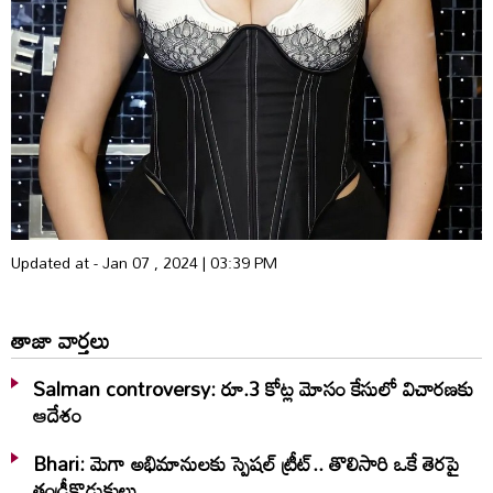
Updated at - Jan 07 , 2024 | 03:39 PM
తాజా వార్తలు
Salman controversy: రూ.3 కోట్ల మోసం కేసులో విచారణకు
ఆదేశం
Bhari: మెగా అభిమానులకు స్పెషల్ ట్రీట్.. తొలిసారి ఒకే తెరపై
తండ్రీకొడుకులు