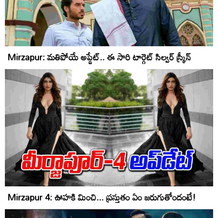
Mirzapur: మతిపోయే అప్డేట్.. ఈ సారి టార్గెట్ సిల్వర్ స్క్రీన్
Mirzapur 4: ఊహకి మించి... ప్రస్తుతం ఏం జరుగుతోందంటే!