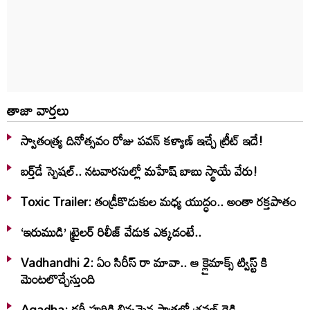
తాజా వార్తలు
స్వాతంత్య్ర దినోత్సవం రోజు పవన్ కళ్యాణ్ ఇచ్చే ట్రీట్ ఇదే!
బర్త్‌‌డే స్పెషల్.. నటవారసుల్లో మహేష్ బాబు స్థాయే వేరు!
Toxic Trailer: తండ్రీకొడుకుల మధ్య యుద్ధం.. అంతా రక్తపాతం
‘ఇరుముడి’ ట్రైలర్ రిలీజ్ వేడుక ఎక్కడంటే..
Vadhandhi 2: ఏం సిరీస్ రా మావా.. ఆ క్లైమాక్స్ ట్విస్ట్ కి
మెంటలొచ్చేస్తుంది
Agadha: డర్టీ హరికి భిన్నమైన పాత్రలో శ్రవణ్‌ రెడ్డి