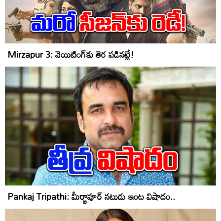
Mirzapur 3: వెయిటింగ్‌కు తెర పడినట్లే!
Pankaj Tripathi: మీర్జాపూర్‌ నటుడు ఇంట విషాదం..