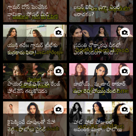
గ్లామర్ డోస్ పెంచేసిన
బటన్ విప్పి.. ప్రగ్యా ఏంటీ
వామికా.. సోషల్ మీడియా
అరాచకం?
షేక్!
యుక్తి తరేజ గ్లామర్ ట్రీట్‌కు
స్రవంతి చొక్కారపు చీరలో
కుర్రకారు ఫిదా!
ఎంత అందంగా ఉందో..
పాయల్ రాజ్‌పుత్.. ఈ రేంజ్
బాబోయ్.. మృణాల్ ఠాకూర్
హాట్‌నెస్ తట్టుకోవడం
ఇలా రెచ్చిపోయిందేంటి?
కష్టమే!
కైపెక్కించే చూపులతో నేహా
హాట్ హాట్ పోజులలో
శెట్టి.. ఫొటోలు వైరల్
అవంతిక మిశ్రా.. ఫొటోలు