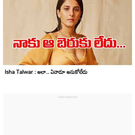
Isha Talwar : అలా.. ఏనాడూ అనుకోలేదు