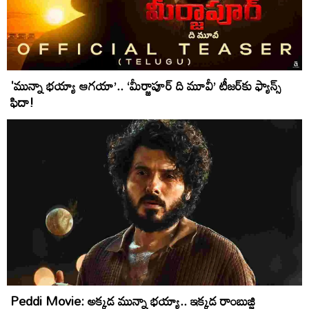
'మున్నా భయ్యా ఆగయా’.. ‘మీర్జాపూర్‌ ది మూవీ’ టీజర్‌కు ఫ్యాన్స్‌
ఫిదా!
Peddi Movie: అక్కడ మున్నా భయ్యా.. ఇక్కడ రాంబుజ్జి