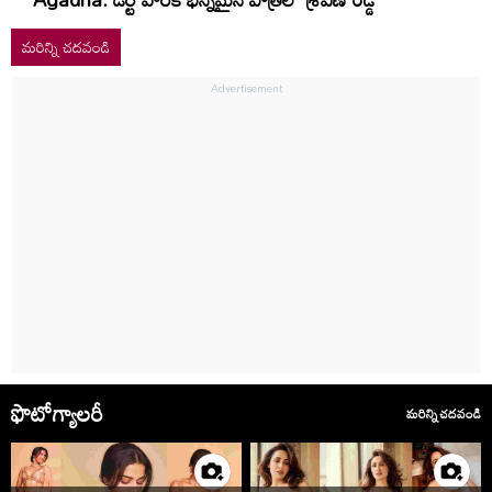
మరిన్ని చదవండి
ఫొటోగ్యాలరీ
మరిన్ని చదవండి