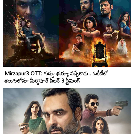
Mirzapur3 OTT: గుడ్డూ భయ్యా వ‌చ్చేశాడు.. ఓటీటీలో
తెలుగులోనూ మీర్జాపూర్ సీజ‌న్ 3 స్ట్రీమింగ్