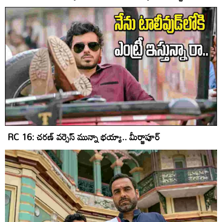
RC 16: చరణ్ వర్సెస్ మున్నా భయ్యా.. మీర్జాపూర్