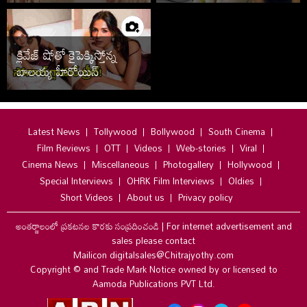
వైరల్
క్లివేజ్ షోతో కైపెక్కిస్తోన్న
బాలయ్య హీరోయిన్
Latest News
Tollywood
Bollywood
South Cinema
Film Reviews
OTT
Videos
Web-stories
Viral
Cinema News
Miscellaneous
Photogallery
Hollywood
Special Interviews
OHRK Film Interviews
Oldies
Short Videos
About us
Privacy policy
అంతర్జాలంలో ప్రకటనల కొరకు సంప్రదించండి
|
For internet advertisement and
sales please contact
Mailicon digitalsales@Chitrajyothy.com
Copyright © and Trade Mark Notice owned by or licensed to
Aamoda Publications PVT Ltd.