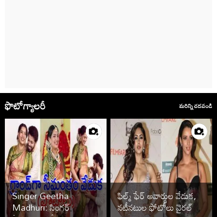
ఫొటోగ్యాలరీ
మరిన్ని చదవండి
Singer Geetha
ఫిల్మ్ ఫేర్ అవార్డుల వేడుక,
Madhuri: సింగర్
నటీనటుల ఫోటోలు వైరల్