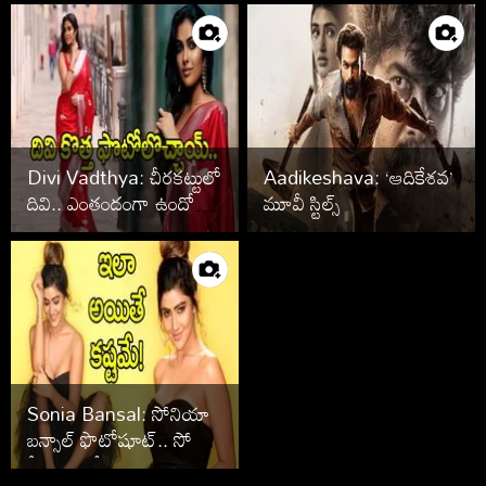
ఫొటోలు వైరల్
Divi Vadthya: చీరకట్టులో
Aadikeshava: ‘ఆదికేశవ’
దివి.. ఎంతందంగా ఉందో
మూవీ స్టిల్స్
చూశారా?
Sonia Bansal: సోనియా
బన్సాల్ ఫొటోషూట్.. సోషల్
మీడియా షేక్