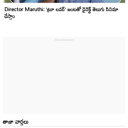
Director Maruthi: ‘ట్రూ లవర్’ జంటతో డైరెక్ట్ తెలుగు సినిమా
చేస్తాం
తాజా వార్తలు