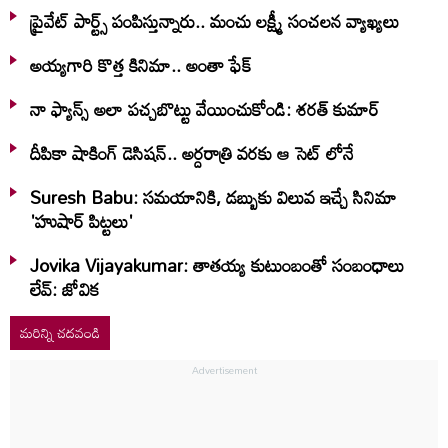
ప్రైవేట్ పార్ట్స్ పంపిస్తున్నారు.. మంచు లక్ష్మీ సంచలన వ్యాఖ్యలు
అయ్యగారి కొత్త కినిమా.. అంతా ఫేక్
నా ఫ్యాన్స్ అలా పచ్చబొట్టు వేయించుకోండి: శరత్ కుమార్
దీపికా షాకింగ్ డెసిషన్.. అర్దరాత్రి వరకు ఆ సెట్ లోనే
Suresh Babu: సమయానికి, డబ్బుకు విలువ ఇచ్చే సినిమా
'హుషార్‌ పిట్టలు'
Jovika Vijayakumar: తాతయ్య కుటుంబంతో సంబంధాలు
లేవ్: జోవిక
మరిన్ని చదవండి