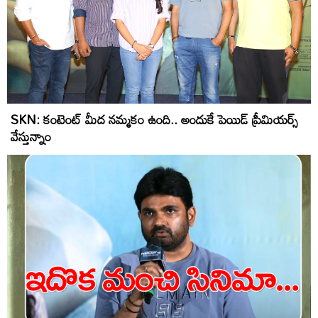
SKN: కంటెంట్ మీద నమ్మకం ఉంది.. అందుకే పెయిడ్ ప్రీమియర్స్
వేస్తున్నాం