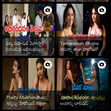
గీతామాధురి సీమంతపు
వేడుక ఫొటోలు
పద్మ విభూషణ్ మెగాస్టార్
Tamannaah Bhatia:
చిరంజీవికి అభినందనలు
తమన్నా తాజా ఫొటోలతో
తెలిపిన సెలబ్రిటీలు
సోషల్ మీడియా షేక్
Preity Mukhundhan:
Janhvi Kapoor: ఈ
‘కన్నప్ప’ హీరోయిన్ కత్తిలా
అందాన్ని టాలీవుడ్
ఉందిగా.. ఫొటోలు వైరల్
ఆస్వాదించేది ఎప్పుడో..