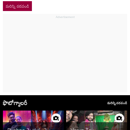
మరిన్ని చదవండి
ఫొటోగ్యాలరీ
మరిన్ని చదవండి
Pushpa 2: ‘పుష్ప 2’
Varun Tej: