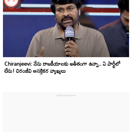
Chiranjeevi: నేను రాజకీయాలకు అతీతంగా ఉన్నా.. ఏ పార్టీలో
లేను! చిరంజీవి ఆస‌క్తిక‌ర వ్యాఖ్య‌లు