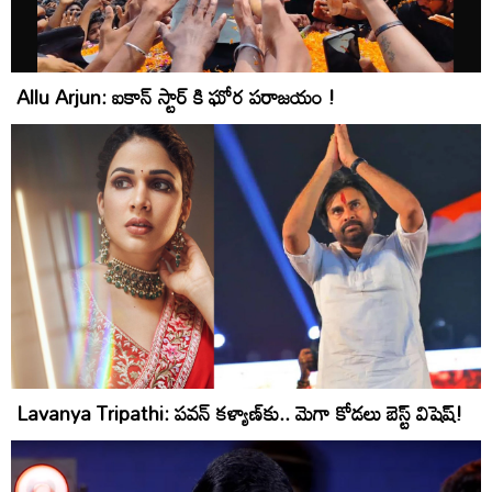
Allu Arjun: ఐకాన్ స్టార్ కి ఘోర పరాజయం !
Lavanya Tripathi: ప‌వ‌న్ క‌ళ్యాణ్‌కు.. మెగా కోడ‌లు బెస్ట్‌ విషెష్‌!