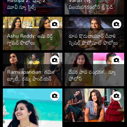
మూవీ న్యూ స్టిల్స్
విజయనగరంలోని శ్రీ పైడితల్లి
అమ్మవారి దేవస్థానంలో
వరుణ్ తేజ్ పూజలు
Ashu Reddy: అషు రెడ్డి
రూప కొడువాయూర్ దీవాళి
గ్లామర్ ఫొటోలు
స్పెషల్ ఫొటోషూట్ ఫొటోలు
Ramyapandian: త‌మిళ
దేవ‌ర పాప చంద్ర‌క‌ళ.. న్యూ
బ్యూటీ.. రమ్య పాండియన్
ఫోటోస్‌