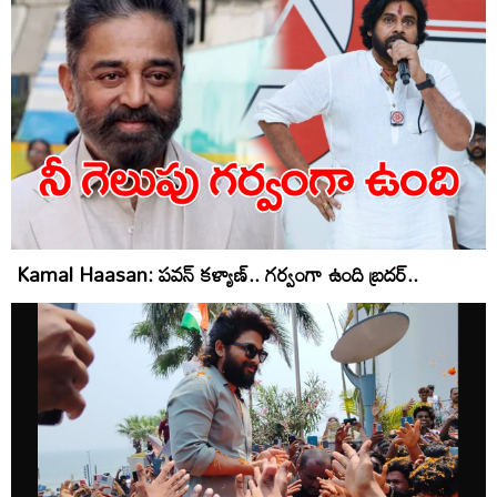
Kamal Haasan: పవన్ కళ్యాణ్.. గర్వంగా ఉంది బ్రదర్..