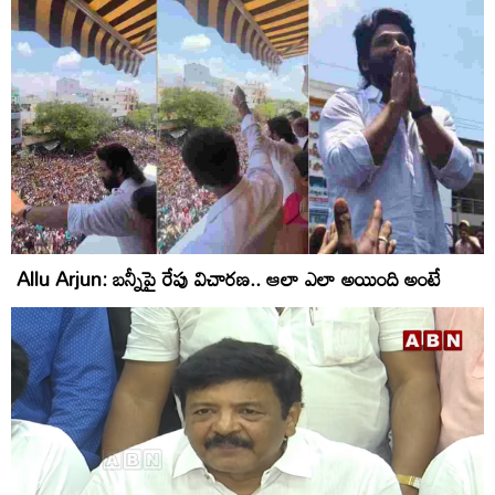
Allu Arjun: బన్నీపై రేపు విచారణ.. ఆలా ఎలా అయింది అంటే