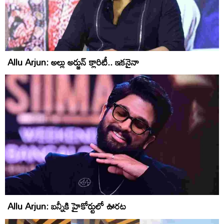
Allu Arjun: అల్లు అర్జున్‌ క్లారిటీ.. ఇకనైనా
Allu Arjun: బన్నీకి హైకోర్టులో ఊరట