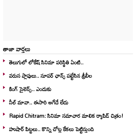
తాజా వార్తలు
తెలుగులో లోకేష్ సినిమా పరిస్థితి ఏంటి..
వరుస ప్లాపులు.. సూపర్ ఛాన్స్ పట్టేసిన శ్రీలీల
కింగ్ సైలెన్స్.. ఎందుకు
నీల్ మావా.. ఈసారి ఆగేదే లేదు
Rapid Chitram: సినిమా సమాచార మాలిక ర్యాపిడ్ చిత్రం!
హుషార్‌ పిట్టలు.. కొన్ని చోట్ల కేకలు పెట్టిస్తుంది