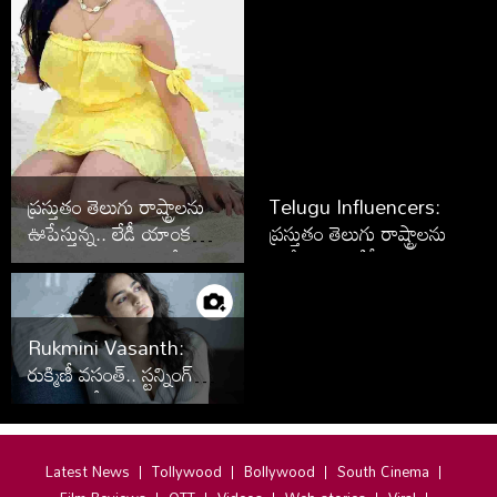
ప్ర‌స్తుతం తెలుగు రాష్ట్రాల‌ను
Telugu Influencers:
ఊపేస్తున్న.. లేడీ యాంక‌ర్స్‌,
ప్ర‌స్తుతం తెలుగు రాష్ట్రాల‌ను
ఇన్‌ఫ్లూయెన్సర్స్ (ఫొటోలు)
ఊపేస్తున్న.. లేడీ యాంక‌ర్స్‌,
ఇన్‌ఫ్లూయెన్సర్స్ (ఫొటోలు)
Rukmini Vasanth:
రుక్మిణీ వ‌సంత్‌.. స్ట‌న్నింగ్
న్యూ ఫొటోస్
Latest News
Tollywood
Bollywood
South Cinema