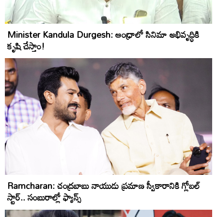
Minister Kandula Durgesh: ఆంధ్రాలో సినిమా అభివృద్ధికి
కృషి చేస్తాం!
Ramcharan: చంద్ర‌బాబు నాయుడు ప్ర‌మాణ స్వీకారానికి గ్లోబ‌ల్
స్టార్‌.. సంబురాల్లో ఫ్యాన్స్