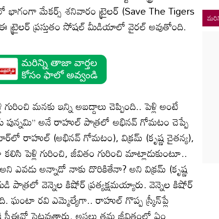
‌లో భాగంగా మేకర్స్ శనివారం ట్రైలర్‌ (Save The Tigers
మరిన
 ట్రైలర్ ప్రస్తుతం సోషల్ మీడియాలో వైరల్ అవుతోంది.
లి గురించి మనకు ఇన్ని అబద్దాలు చెప్పింది.. పెళ్లి అంటే
ండు పున్నమి’’ అనే రాహుల్ పాత్రలో అభినవ్ గోమటం చెప్పే
బార్‌లో రాహుల్ (అభినవ్ గోమటం), విక్రమ్ (కృష్ణ చైతన్య),
 కలిసి పెళ్లి గురించి, జీవితం గురించి మాట్లాడుకుంటూ..
’ అని ఎవడు అన్నాడో నాకు దొరికితేనా? అని విక్రమ్ (కృష్ణ
ి పాత్రలో వెన్నెల కిషోర్ ప్రత్యక్షమయ్యారు. వెన్నెల కిషోర్
ి. ఘంటా రవి ఎమ్మెల్యేగా.. రాహుల్ గొప్ప స్క్రీన్‌ప్లే
పెనీకి సీఈవో సెట్టవుతారు. అసలు తమ జీవితంలో ఏం