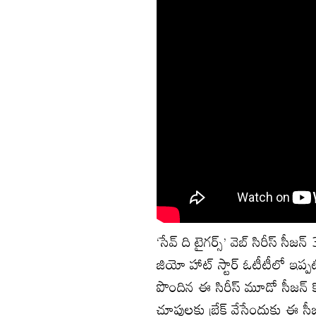
‘సేవ్ ది టైగర్స్’ వెబ్ సిరీస్ 
జియో హాట్ స్టార్‌ ఓటీటీలో ఇప్పటి
పొందిన ఈ సిరీస్ మూడో సీజన్‌ క
చూపులకు బ్రేక్ వేసేందుకు ఈ సీజన