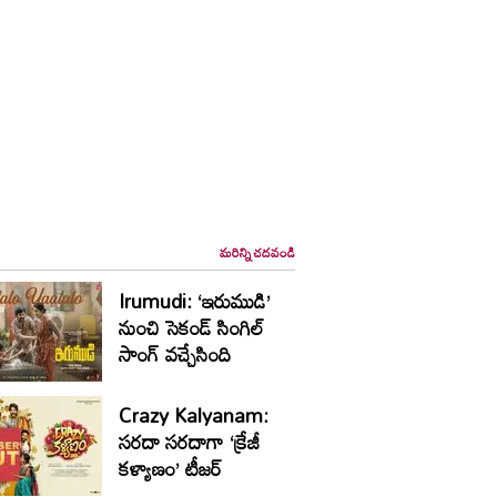
మరిన్ని చదవండి
Irumudi: ‘ఇరుముడి’
నుంచి సెకండ్ సింగిల్
సాంగ్ వచ్చేసింది
Crazy Kalyanam:
సరదా సరదాగా ‘క్రేజీ
కళ్యాణం’ టీజర్