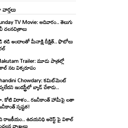
 వార్తలు
unday TV Movie: ఆదివారం.. తెలుగు
వీ చ‌ల‌న‌చిత్రాలు
ి తడి అందాలతో మీనాక్షి దీక్షిత్‌.. ఫొటోలు
రల్
akutam Trailer: మూడు పాత్రల్లో
ిశాల్ నట విశ్వరూపం
handini Chowdary: కమిట్‌మెంట్
్వలేదని ఇండస్ట్రీలో బ్యాడ్ చేశాడు..
ూ. కోటి విరాళం.. రజనీకాంత్ హామీపై లతా
నీకాంత్ స్పష్టత!
ి రాజకీయం.. ఉదయనిధి అరెస్ట్ పై విశాల్
ంచలన వ్యాఖ్యలు