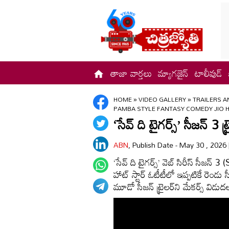
తాజా వార్తలు
మ్యాగజైన్
టాలీవుడ్
HOME
»
VIDEO GALLERY
»
TRAILERS A
PAMBA STYLE FANTASY COMEDY JIO 
‘సేవ్ ది టైగర్స్’ సీజన్ 
ABN
, Publish Date - May 30 , 2026
‘సేవ్ ది టైగర్స్’ వెబ్ సిరీస్ సీజన
హాట్ స్టార్‌ ఓటీటీలో ఇప్పటికే రెండు 
మూడో సీజన్‌ ట్రైలర్‌ని మేకర్స్ విడు