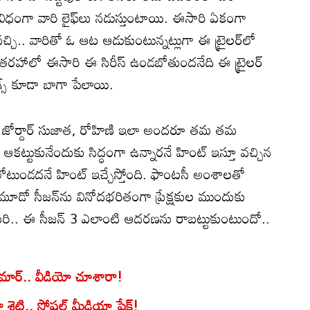
విధంగా వారి లైఫ్‌లు నడుస్తుంటాయి. ఈసారి ఏకంగా
్చి.. వారితో ఓ ఆట ఆడుకుంటున్నట్లుగా ఈ ట్రైలర్‌లో
తరహాలో ఈసారి ఈ సిరీస్ ఉండబోతుందనేది ఈ ట్రైలర్
గ్స్ కూడా బాగా పేలాయి.
్డి, జోర్దార్ సుజాత, రోహిణి ఇలా అందరూ తమ తమ
 ఆకట్టుకునేందుకు సిద్ధంగా ఉన్నారనే హింట్ ఇస్తూ వచ్చిన
కి లోటుండదనే హింట్ ఇచ్చేస్తోంది. ఫాంటసీ అంశాలతో
ేసి మూడో సీజన్‌ను వినోదభరితంగా ప్రేక్షకుల ముందుకు
 మరి.. ఈ సీజన్ 3 ఎలాంటి ఆదరణను రాబట్టుకుంటుందో..
ుమార్.. వీడియో చూశారా!
భా శెట్టి.. సోషల్ మీడియా షేక్!