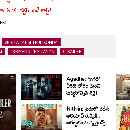
ంత్ ‘కండక్టర్’ ఐడీ కార్డ్!
2 PM
#PRIYADARSHI PULIKONDA
M
#KRISHNA CHAITANYA
#TRAILER
Agadha: ‘అగధ’
చీకటి లోకం నుంచి
పుట్టుకొచ్చిన శక్తి!
Nithiin: ప్రేమలో పడేసే
అలియాస్ రుక్మిణి..
ఆకట్టుకుంటున్న గ్లింప్స్‌