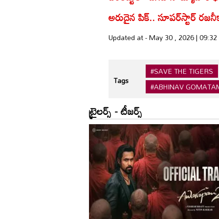
అరుదైన పిక్.. సూపర్‌స్టార్ రజనీకా
Updated at - May 30 , 2026 | 09:3
#SAVE THE TIGERS
Tags
#ABHINAV GOMATA
ట్రైలర్స్ - టీజర్స్