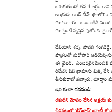
జరుగుతుందో తమకే అర్థం కాని 
ఇంద్రుడు అండ్ టీమ్ భూలోకం వచ
చూపించారు. ‘జంబలకిడి పంబ’ 
చూస్తుంటే స్పష్టమవుతోంది. డైలా
దేవియాని శర్మ, పావని గంగిరెడ
పాత్రలతో మరోసారి ఆడియెన్స్‌ను
ఈ ట్రైలర్.. ఎంటర్‌టైన్‌మెంట్‌
రిలేషన్ షిప్ డ్రామాను మిక్స్ చ
తీసుకురాబోతున్నారు. చూద్దాం
ఇవి కూడా చదవండి:
రకుల్‌ని మోసం చేసిన అక్షయ్ క
చీరకట్టులో ‘బిగ్‌బాస్’ బ్యూటీ శో