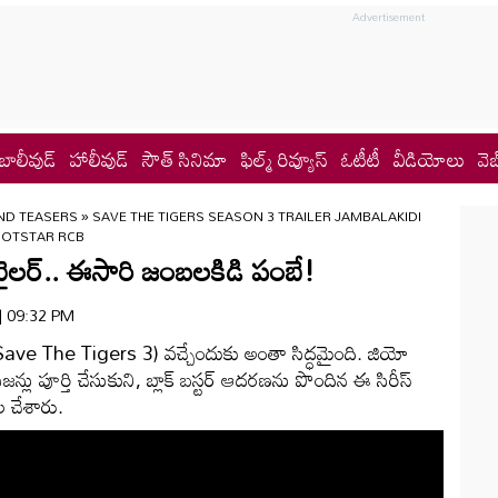
బాలీవుడ్
హాలీవుడ్
సౌత్ సినిమా
ఫిల్మ్ రివ్యూస్
ఓటీటీ
వీడియోలు
వెబ
ND TEASERS
»
SAVE THE TIGERS SEASON 3 TRAILER JAMBALAKIDI
HOTSTAR RCB
3 ట్రైలర్.. ఈసారి జంబలకిడి పంబే!
 | 09:32 PM
్ 3 (Save The Tigers 3) వచ్చేందుకు అంతా సిద్ధమైంది. జియో
సీజన్లు పూర్తి చేసుకుని, బ్లాక్ బస్టర్ ఆదరణను పొందిన ఈ సిరీస్
దల చేశారు.