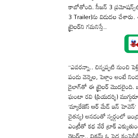
కాబోతోంది. సీజన్ 3 ప్రమోషన్స్
3 Trailer)ను విడుదల చేశారు. ఈ
ట్రైలర్‌ని గమనిస్తే..
‘‘ఎవరన్నా.. చిన్నప్పటి నుంచి పెళ్
పండు వెన్నెల, పెళ్లాం అంటే ని
డైలాగ్‌తో ఈ ట్రైలర్ మొదలైంది. 
ఘంటా రవి (ప్రియదర్శి) ముగ్గురూ
‘మ్యారేజెస్ ఆర్ మేడ్ ఇన్ హెవెన్
చైతన్య) అనడంతో స్వర్గంలో ఇంద్రుడ
ఎంట్రీతో కథ వేరే ట్రాక్ ఎక్కుతుంద
రైటర్‌గా.. విక్రమ్ ఓ పెద్ద కం