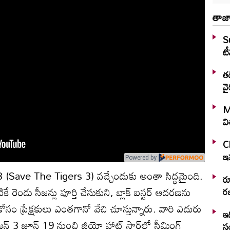
తాజా
S
టీ
తడ
వై
M
వ
C
ఇవ
Powered by
సీజన్ 3 (Save The Tigers 3) వచ్చేందుకు అంతా సిద్ధమైంది.
ర
కే రెండు సీజన్లు పూర్తి చేసుకుని, బ్లాక్ బస్టర్ ఆదరణను
రజ
ోసం ప్రేక్షకులు ఎంతగానో వేచి చూస్తున్నారు. వారి ఎదురు
ఇద
్ 3 జూన్ 19 నుంచి జియో హాట్ స్టార్‌లో స్ట్రీమింగ్‌
స