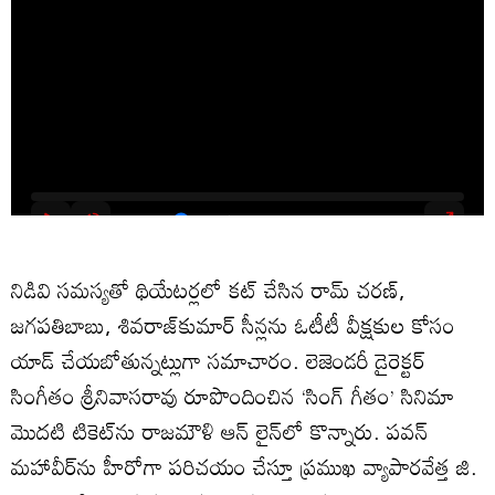
నిడివి సమస్యతో థియేటర్లలో కట్ చేసిన రామ్ చరణ్,
జగపతిబాబు, శివరాజ్‌కుమార్ సీన్లను ఓటీటీ వీక్షకుల కోసం
యాడ్ చేయబోతున్నట్లుగా సమాచారం. లెజెండరీ డైరెక్టర్
సింగీతం శ్రీనివాసరావు రూపొందించిన ‘సింగ్ గీతం’ సినిమా
మొదటి టికెట్‌ను రాజమౌళి ఆన్ లైన్‌లో కొన్నారు. పవన్
మహావీర్‌ను హీరోగా పరిచయం చేస్తూ ప్రముఖ వ్యాపారవేత్త జి.