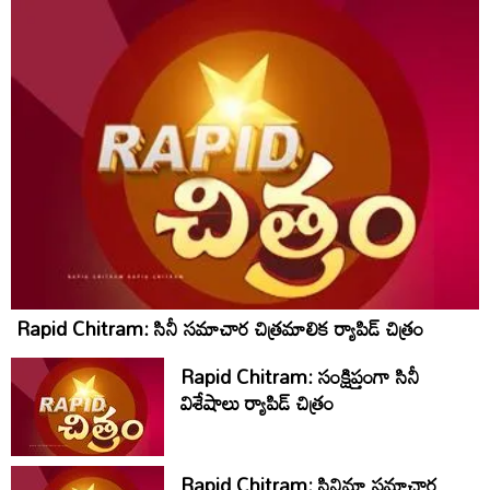
Rapid Chitram: సినీ సమాచార చిత్రమాలిక ర్యాపిడ్‌ చిత్రం
Rapid Chitram: సంక్షిప్తంగా సినీ
విశేషాలు ర్యాపిడ్ చిత్రం
Rapid Chitram: సినిమా సమాచార