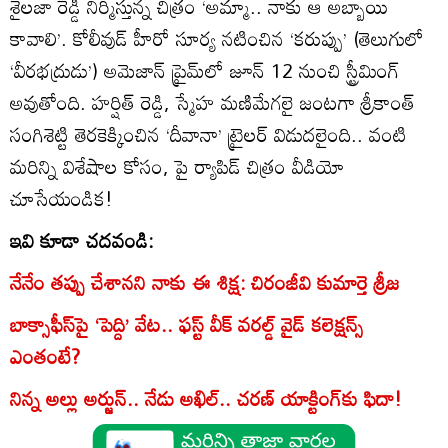
శైలజా రెడ్డి నిర్మిస్తున్న చిత్రం ‘అమ్మా.. నాకు ఆ అబ్బాయి
కావాలి’. కోలీవుడ్ హీరో సూర్య నటించిన ‘కరుప్పు’ (తెలుగులో
‘వీరభద్రుడు’) అమెజాన్ ప్రైమ్‌లో జూన్ 12 నుంచి స్ట్రీమింగ్
అవుతోంది. హర్షిత్ రెడ్డి, స్మేహ మణిమేగలై జంటగా శ్రీకాంత్
సంగిశెట్టి తెరకెక్కించిన ‘దీవానా’ ట్రైలర్ విడుదలైంది.. వంటి
మరిన్ని విశేషాల కోసం, పై ర్యాపిడ్ చిత్రం వీడియో
చూసేయండిక!
ఇవి కూడా చదవండి:
నేనేం తప్పు చేశానని నాకు ఈ శిక్ష: చిరంజీవి కుమార్తె శ్రీజ
బాక్సాఫీస్‌పై ‘పెద్ది’ వేట.. ఫస్ట్ వీక్ వరల్డ్ వైడ్ కలెక్షన్స్
ఎంతంటే?
నిన్న అల్లు అర్జున్.. నేడు అఖిల్.. చరణ్ యాక్టింగ్‌కు ఫిదా!