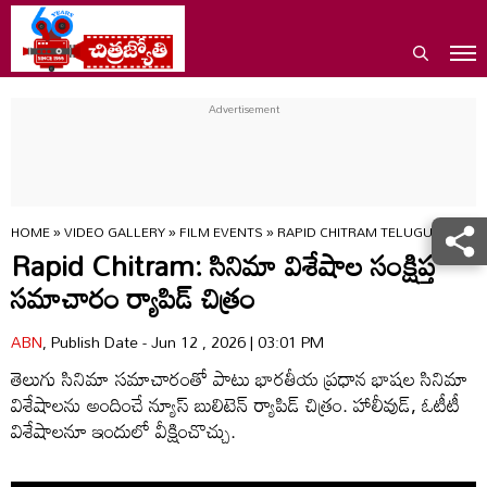
HOME
»
VIDEO GALLERY
»
FILM EVENTS
»
RAPID CHITRAM TELUGU CINEMA
Rapid Chitram: సినిమా విశేషాల సంక్షిప్త
సమాచారం ర్యాపిడ్ చిత్రం
ABN
, Publish Date - Jun 12 , 2026 | 03:01 PM
తెలుగు సినిమా సమాచారంతో పాటు భారతీయ ప్రధాన భాషల సినిమా
విశేషాలను అందించే న్యూస్ బులిటెన్ ర్యాపిడ్‌ చిత్రం. హాలీవుడ్‌, ఓటీటీ
విశేషాలనూ ఇందులో వీక్షించొచ్చు.