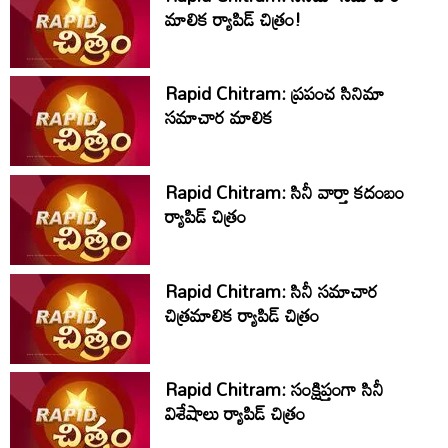
మాలిక ర్యాపిడ్ చిత్రం!
Rapid Chitram: ప్రపంచ సినిమా
సమాచార మాలిక
Rapid Chitram: సినీ వార్తా కదంబం
ర్యాపిడ్ చిత్రం
Rapid Chitram: సినీ సమాచార
చిత్రమాలిక ర్యాపిడ్‌ చిత్రం
Rapid Chitram: సంక్షిప్తంగా సినీ
విశేషాలు ర్యాపిడ్ చిత్రం