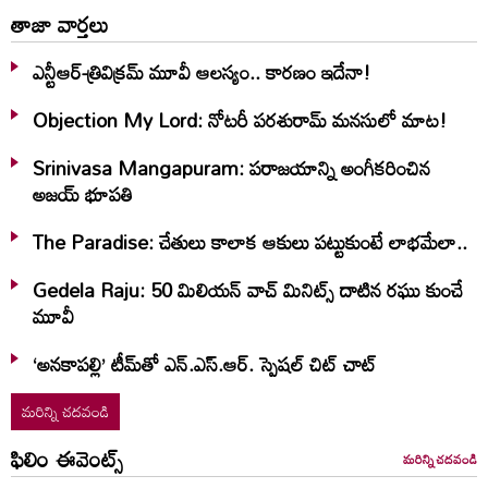
తాజా వార్తలు
ఎన్టీఆర్-త్రివిక్రమ్ మూవీ ఆలస్యం.. కారణం ఇదేనా!
Objection My Lord: నోటరీ పరశురామ్‌ మనసులో మాట!
Srinivasa Mangapuram: పరాజయాన్ని అంగీకరించిన
అజయ్ భూపతి
The Paradise: చేతులు కాలాక ఆకులు పట్టుకుంటే లాభమేలా..
Gedela Raju: 50 మిలియన్‌ వాచ్‌ మినిట్స్‌ దాటిన రఘు కుంచే
మూవీ
‘అనకాపల్లి’ టీమ్‌తో ఎన్.ఎస్.ఆర్. స్పెషల్ చిట్ చాట్
మరిన్ని చదవండి
ఫిలిం ఈవెంట్స్
మరిన్ని చదవండి