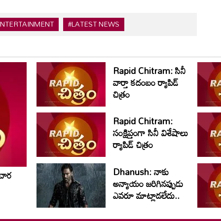
ENTERTAINMENT
#LATEST NEWS
Rapid Chitram: సినీ
వార్తా కదంబం ర్యాపిడ్
చిత్రం
Rapid Chitram:
సంక్షిప్తంగా సినీ విశేషాలు
ర్యాపిడ్ చిత్రం
Dhanush: నాకు
చార
అన్యాయం జరిగినప్పుడు
ఎవరూ మాట్లాడలేదు..