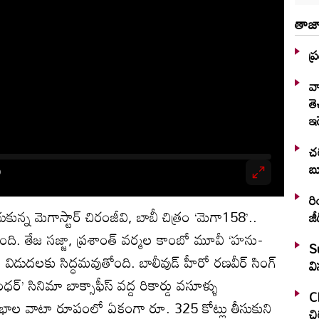
తాజా
ప్
వ
తె
ఇ
చర
బ్
రియల
ుకున్న మెగాస్టార్ చిరంజీవి, బాబీ చిత్రం ‘మెగా158’..
జీ
మైంది. తేజ సజ్జా, ప్రశాంత్ వర్మల కాంబో మూవీ ‘హను-
S
 విడుదలకు సిద్ధమవుతోంది. బాలీవుడ్ హీరో రణవీర్ సింగ్
వి
ధర్’ సినిమా బాక్సాఫీస్ వద్ద రికార్డు వసూళ్ళు
Ch
ాభాల వాటా రూపంలో ఏకంగా రూ. 325 కోట్లు తీసుకుని
చి