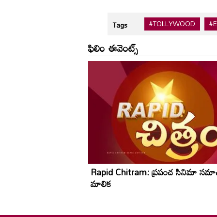
#TOLLYWOOD
#
Tags
ఫిలిం ఈవెంట్స్
Rapid Chitram: ప్రపంచ సినిమా సమా
మాలిక