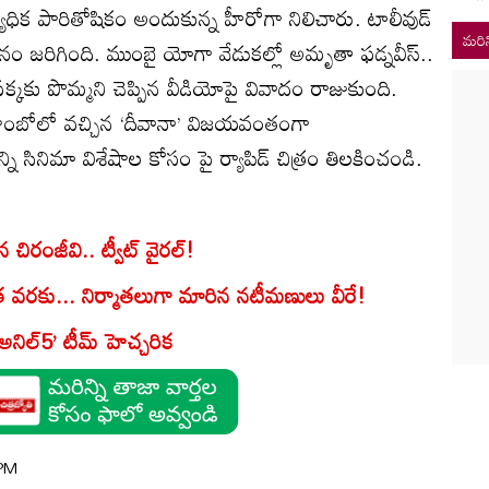
ధిక పారితోషికం అందుకున్న హీరోగా నిలిచారు. టాలీవుడ్
మరిన
ానం జరిగింది. ముంబై యోగా వేడుకల్లో అమృతా ఫడ్నవీస్..
పక్కకు పొమ్మని చెప్పిన వీడియోపై వివాదం రాజుకుంది.
నేని కాంబోలో వచ్చిన ‘దీవానా’ విజయవంతంగా
ి సినిమా విశేషాల కోసం పై ర్యాపిడ్ చిత్రం తిలకించండి.
న చిరంజీవి.. ట్వీట్ వైరల్!
త వరకు... నిర్మాతలుగా మారిన నటీమణులు వీరే!
అనిల్5’ టీమ్ హెచ్చరిక
 PM