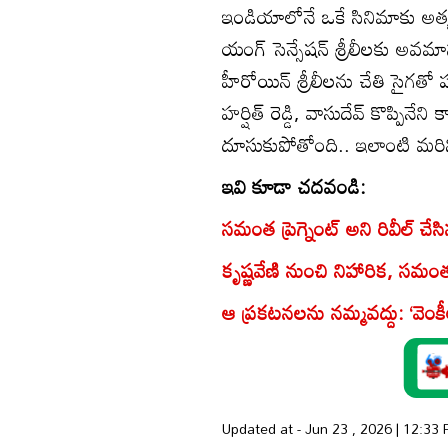
ఇండియాలోనే ఒకే సినిమాకు అత్య
యంగ్ సెన్సేషన్ శ్రీలీలకు అవమ
హీరోయిన్ శ్రీలీలను చేతి సైగతో 
హర్షిత్ రెడ్డి, వాసుదేవ్ కొప్పి
దూసుకుపోతోంది.. ఇలాంటి మరిన్న
ఇవి కూడా చదవండి:
సమంత ప్రెగ్నెంట్ అని రివీల్ చేసి
కృష్ణవేణి నుంచి నిహారిక, సమం
ఆ ప్రకటనలను నమ్మవద్దు: ‘వెంకీ
Updated at - Jun 23 , 2026 | 12:33