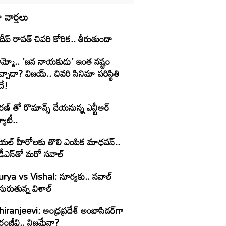
 వార్తలు
రదీప్ రావత్ చివరి కోరిక.. తీరుతుందా
ామ్మో.. 'జ‌న నాయ‌కుడు' ఇంత నష్టం
చ్చాడా? విజయ్.. చివరి సినిమా పరిస్థితి
దే!
ణ్ తో రొమాన్స్ చేయనున్న ఎన్టీఆర్
యూటీ..
్ హీరోలకు తొలి ఎంపిక మాధవన్..
డీఎన్‌తో మరో సవాల్
urya vs Vishal: సూర్యకు.. సవాల్
సురుతున్న విశాల్
iranjeevi: ఆంధ్రప్రదేశ్ అంబాసిడర్‌గా
రంజీవి.. నిజమేనా?