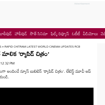
బాలీవుడ్
హాలీవుడ్
సౌత్ సినిమా
ఫిల్మ్ రివ్యూస్
ఓటీటీ
వీడియోలు
వెబ
S
»
RAPID CHITRAM LATEST WORLD CINEMA UPDATES RCB
లిక ‘ర్యాపిడ్‌ చిత్రం’
| 12:32 PM
గా అందించే న్యూస్ బులిటెన్ ‘ర్యాపిడ్‌ చిత్రం’. లేటెస్ట్ మూవీ అప్
ేయండి.