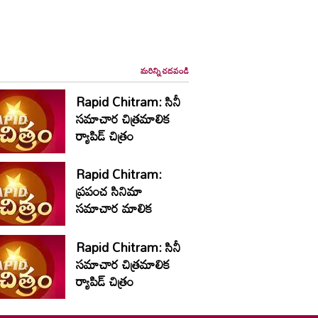
మరిన్ని చదవండి
Rapid Chitram: సినీ
సమాచార చిత్రమాలిక
ర్యాపిడ్‌ చిత్రం
Rapid Chitram:
ప్రపంచ సినిమా
సమాచార మాలిక
Rapid Chitram: సినీ
సమాచార చిత్రమాలిక
ర్యాపిడ్‌ చిత్రం