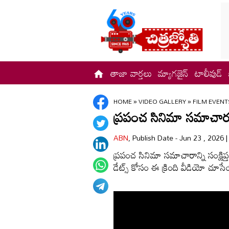
తాజా వార్తలు
మ్యాగజైన్
టాలీవుడ్
HOME
»
VIDEO GALLERY
»
FILM EVENT
ప్రపంచ సినిమా సమాచార మా
ABN
, Publish Date - Jun 23 , 2026 
ప్రపంచ సినిమా సమాచారాన్ని సంక్షిప్తం
డేట్స్ కోసం ఈ క్రింది వీడియో చూస