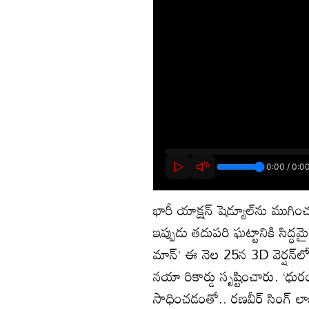
భారీ యాక్షన్ షెడ్యూల్‌ను ముగించ
ఇప్పుడు తదుపరి ఘట్టానికి సిద్ధ
మాన్’ ఈ నెల 25న 3D వెర్షన్‌లో
నయా రికార్డు సృష్టించారు. ‘ధురం
సాధించడంతో.. రణవీర్ సింగ్ ల