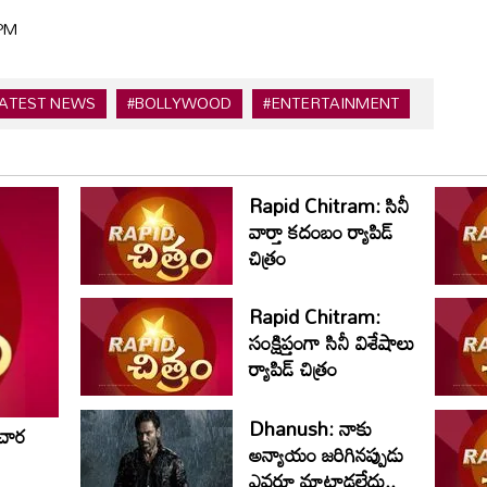
 PM
LATEST NEWS
#BOLLYWOOD
#ENTERTAINMENT
Rapid Chitram: సినీ
వార్తా కదంబం ర్యాపిడ్
చిత్రం
Rapid Chitram:
సంక్షిప్తంగా సినీ విశేషాలు
ర్యాపిడ్ చిత్రం
Dhanush: నాకు
చార
అన్యాయం జరిగినప్పుడు
ఎవరూ మాట్లాడలేదు..