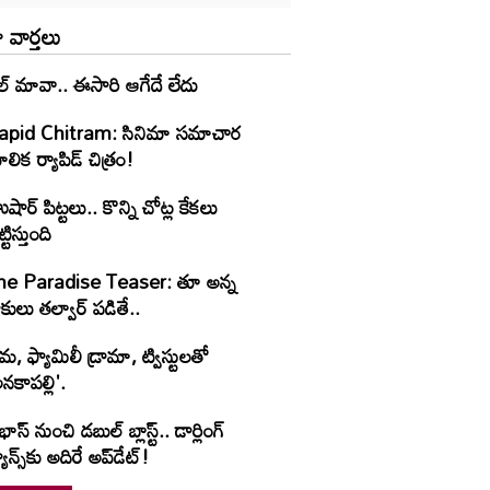
 వార్తలు
ల్ మావా.. ఈసారి ఆగేదే లేదు
apid Chitram: సినిమా సమాచార
లిక ర్యాపిడ్ చిత్రం!
షార్‌ పిట్టలు.. కొన్ని చోట్ల కేకలు
ట్టిస్తుంది
he Paradise Teaser: తూ అన్న
కులు తల్వార్ పడితే..
రేమ, ఫ్యామిలీ డ్రామా, ట్విస్టులతో
నకాపల్లి'.
రభాస్ నుంచి డబుల్ బ్లాస్ట్.. డార్లింగ్
యాన్స్‌కు అదిరే అప్‌డేట్!