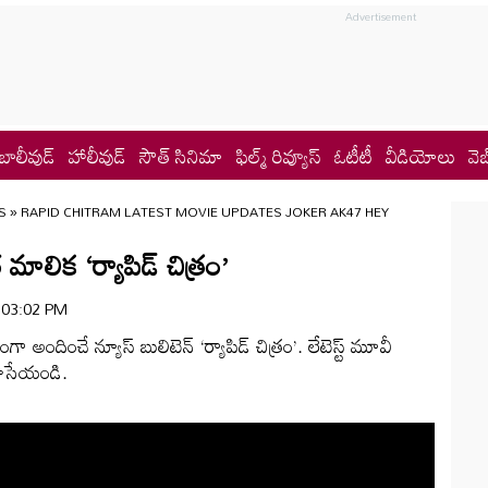
బాలీవుడ్
హాలీవుడ్
సౌత్ సినిమా
ఫిల్మ్ రివ్యూస్
ఓటీటీ
వీడియోలు
వెబ
S
»
RAPID CHITRAM LATEST MOVIE UPDATES JOKER AK47 HEY
లిక ‘ర్యాపిడ్‌ చిత్రం’
| 03:02 PM
ా అందించే న్యూస్ బులిటెన్ ‘ర్యాపిడ్‌ చిత్రం’. లేటెస్ట్ మూవీ
 చూసేయండి.