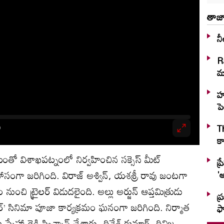
తాజా
నీ
R
మా
హు
పె
T
కా
తో విశాఖపట్నంలో నిర్వహించిన సక్సెస్ మీట్
ప్
గా జరిగింది. విరాజ్ అశ్విన్, యశశ్రీ రావు జంటగా
'అ
త్రం నుంచి ట్రైలర్ విడుదలైంది. అల్లు అర్జున్ ఆప్తమిత్రుడు
ప్
జోకర్’ సినిమా పూజా కార్యక్రమం ఘనంగా జరిగింది. నిర్మాత
ఫ్
ు స్నేహా రెడ్డి స్విచ్చాన్ చేశారు. దినేశ్ కుమార్, దివిజ