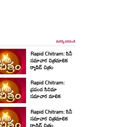
మరిన్ని చదవండి
Rapid Chitram: సినీ
సమాచార చిత్రమాలిక
ర్యాపిడ్‌ చిత్రం
Rapid Chitram:
ప్రపంచ సినిమా
సమాచార మాలిక
Rapid Chitram: సినీ
సమాచార చిత్రమాలిక
ర్యాపిడ్‌ చిత్రం