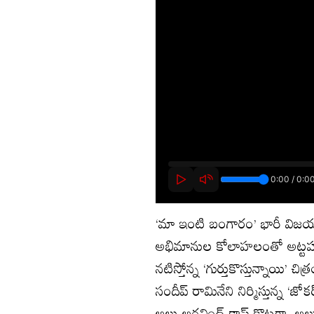
‘మా ఇంటి బంగారం’ భారీ విజయం
అభిమానుల కోలాహలంతో అట్టహాసం
నటిస్తోన్న ‘గుర్తుకొస్తున్నాయి’ చి
సందీప్ రామినేని నిర్మిస్తున్న ‘
అల్లు అరవింద్ క్లాప్ కొట్టగా, అల్ల