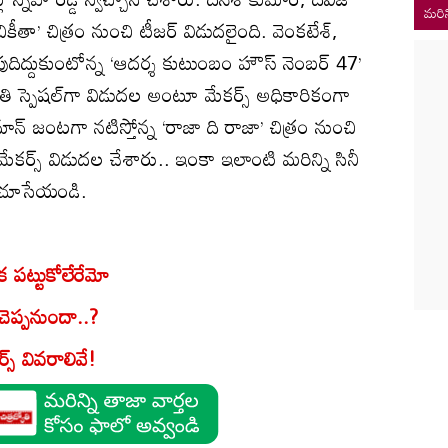
మరిన
ికీతా’ చిత్రం నుంచి టీజర్ విడుదలైంది. వెంకటేశ్,
 రూపుదిద్దుకుంటోన్న ‘ఆదర్శ కుటుంబం హౌస్ నెంబర్ 47’
తి స్పెషల్‌గా విడుదల అంటూ మేకర్స్ అధికారికంగా
మాన్ జంటగా నటిస్తోన్న ‘రాజా ది రాజా’ చిత్రం నుంచి
కర్స్ విడుదల చేశారు.. ఇంకా ఇలాంటి మరిన్ని సినీ
రం చూసేయండి.
. ఇక పట్టుకోలేరేమో
 చెప్పనుందా..?
ర్స్ వివరాలివే!