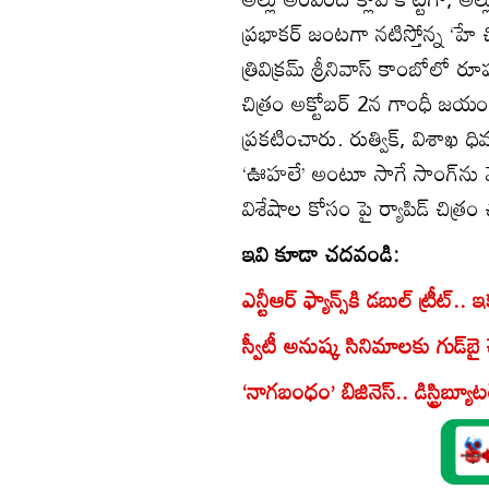
ప్రభాకర్ జంటగా నటిస్తోన్న ‘హే చ
త్రివిక్రమ్ శ్రీనివాస్ కాంబోలో
చిత్రం అక్టోబర్ 2న గాంధీ జయం
ప్రకటించారు. రుత్విక్, విశాఖ ధి
‘ఊహలే’ అంటూ సాగే సాంగ్‌ను మే
విశేషాల కోసం పై ర్యాపిడ్ చిత్
ఇవి కూడా చదవండి:
ఎన్టీఆర్‌ ఫ్యాన్స్‌కి డబుల్‌ ట్రీట్‌.
స్వీటీ అనుష్క సినిమాలకు గుడ్‌బై
‘నాగబంధం’ బిజినెస్.. డిస్ట్రిబ్యూట