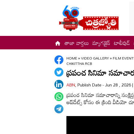
తాజా వార్తలు
మ్యాగజైన్
టాలీవుడ్
HOME
»
VIDEO GALLERY
»
FILM EVENT
CHIKITTHA RCB
ప్రపంచ సినిమా సమాచార మా
ABN
, Publish Date - Jun 28 , 2026 
ప్రపంచ సినిమా సమాచారాన్ని సంక్షిప్తంగ
అప్‌డేట్స్ కోసం ఈ క్రింది వీడియో