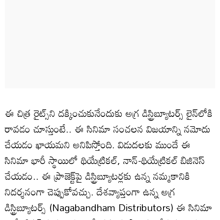
ఈ చిత్ర రైట్స్‌ని దక్కించుకునేందుకు అగ్ర డిస్ట్రిబ్యూటర్స్‌ లైన్‌లోకి
రావడం చూస్తుంటే.. ఈ సినిమా సంచలన విజయాన్ని నమోదు
చేయడం ఖాయమని అనిపిస్తోంది. విడుదలకు ముందే ఈ
సినిమా భారీ స్థాయిలో థియేట్రికల్, నాన్-థియేట్రికల్ బిజినెస్
చేయడం.. ఈ ప్రాజెక్ట్‌పై డిస్ట్రిబ్యూటర్లకు ఉన్న నమ్మకానికి
నిదర్శనంగా చెప్పుకోవచ్చు. దేశవ్యాప్తంగా ఉన్న అగ్ర
డిస్ట్రిబ్యూటర్స్ (Nagabandham Distributors) ఈ సినిమా