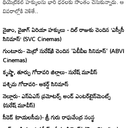
థియేట్రికల్ హక్కులను భారీ ధరలకు సొంతం చేసుకున్నారు. ఆ
వివరాల్లోకి వెళితే..
నైజాం, వైజాగ్ ఏరియా హక్కులు - దిల్ రాజుకు చెందిన ‘ఎస్వీసీ
సినిమాస్’ (SVC Cinemas)
గుంటూరు- మెట్రో సురేష్‌కి చెందిన 'ఏబీవీఐ సినిమాస్' (ABVI
Cinemas)
కృష్ణా, తూర్పు గోదావరి జిల్లాలు- సురేష్ మూవీస్
పశ్చిమ గోదావరి- ఆకర్ష్ సినిమాస్
నెల్లూరు- ఎస్ఏఎస్ ప్రమోటర్స్ అండ్ ఎంటర్‌టైన్‌మెంట్స్
(సురేష్ మూవీస్)
సీడెడ్ (రాయలసీమ)- శ్రీ గురు రాఘవేంద్ర సంస్థ