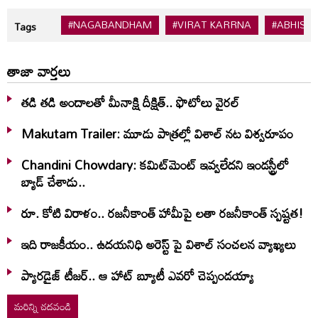
#NAGABANDHAM
#VIRAT KARRNA
#ABHISH
Tags
తాజా వార్తలు
తడి తడి అందాలతో మీనాక్షి దీక్షిత్‌.. ఫొటోలు వైరల్
Makutam Trailer: మూడు పాత్రల్లో విశాల్ నట విశ్వరూపం
Chandini Chowdary: కమిట్‌మెంట్ ఇవ్వలేదని ఇండస్ట్రీలో
బ్యాడ్ చేశాడు..
రూ. కోటి విరాళం.. రజనీకాంత్ హామీపై లతా రజనీకాంత్ స్పష్టత!
ఇది రాజకీయం.. ఉదయనిధి అరెస్ట్ పై విశాల్ సంచలన వ్యాఖ్యలు
ప్యారడైజ్ టీజర్.. ఆ హాట్ బ్యూటీ ఎవరో చెప్పండయ్యా
మరిన్ని చదవండి