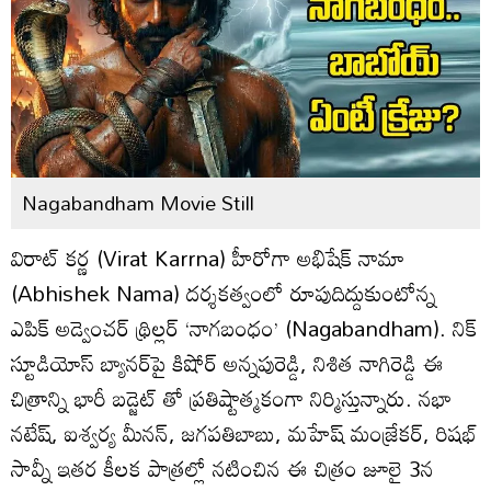
Nagabandham Movie Still
విరాట్ కర్ణ (Virat Karrna) హీరోగా అభిషేక్ నామా
(Abhishek Nama) దర్శకత్వంలో రూపుదిద్దుకుంటోన్న
ఎపిక్ అడ్వెంచర్ థ్రిల్లర్ ‘నాగబంధం’ (Nagabandham). నిక్
స్టూడియోస్ బ్యానర్‌పై కిషోర్ అన్నపురెడ్డి, నిశిత నాగిరెడ్డి ఈ
చిత్రాన్ని భారీ బడ్జెట్ తో ప్రతిష్టాత్మకంగా నిర్మిస్తున్నారు. నభా
నటేష్, ఐశ్వర్య మీనన్, జగపతిబాబు, మహేష్ మంజ్రేకర్, రిషభ్
సావ్నీ ఇతర కీలక పాత్రల్లో నటించిన ఈ చిత్రం జూలై 3న