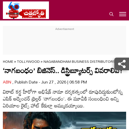
HOME
»
TOLLYWOOD
»
NAGABANDHAM BUSINESS DISTRIBUTORS LIST THE
‘నాగబంధం’ బిజినెస్.. డిస్ట్రిబ్యూటర్స్ వివరాలివే!
ABN
, Publish Date - Jun 27 , 2026 | 06:58 PM
విరాట్ కర్ణ హీరోగా అభిషేక్ నామా దర్శకత్వంలో రూపుదిద్దుకుంటోన్న
ఎపిక్ అడ్వెంచర్ థ్రిల్లర్ ‘నాగబంధం’. ఈ మూవీకి సంబంధించి అన్ని
ఏరియాల రైట్స్ హాట్ కేకుల్లా అమ్ముడయ్యాయి.