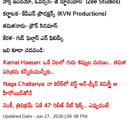
నార్త్ ఇండియా, ఓవర్సీస్- జీ స్టూడియోస్' (Zee Studios)
కర్ణాటక- కేవీఎన్ ప్రొడక్షన్స్ (KVN Productions)
తమిళనాడు- క్రౌన్ సినిమాస్
కేరళ- గుడ్ ఫెల్లాస్ ఎన్ ఫిలిమ్స్
ఇవి కూడా చదవండి:
Kamal Haasan: ఒకే నెలలో గురు శిష్యుల మరణం.. తమిళ
పరిశ్రమ కన్నీరుమున్నీరు..
Naga Chaitanya: నా కెరీర్‌లో బెస్ట్ ఆన్-స్క్రీన్ కెమిస్ట్రీ ఆ
హీరోయిన్‌తోనే
వెంకీ, త్రివిక్రమ్ ‘ఏకే 47’ రిలీజ్ డేట్ ఫిక్స్.. ఎప్పుడంటే
Updated Date - Jun 27 , 2026 | 06:58 PM