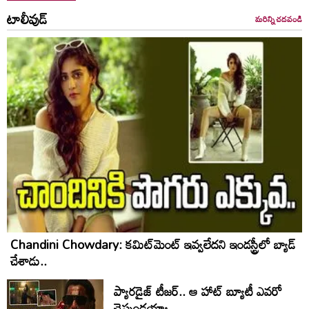
టాలీవుడ్
మరిన్ని చదవండి
Chandini Chowdary: కమిట్‌మెంట్ ఇవ్వలేదని ఇండస్ట్రీలో బ్యాడ్
చేశాడు..
ప్యారడైజ్ టీజర్.. ఆ హాట్ బ్యూటీ ఎవరో
చెప్పండయ్యా