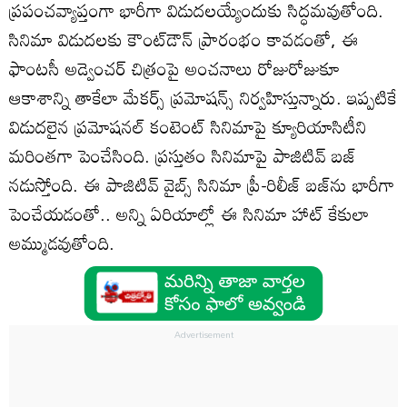
ప్రపంచవ్యాప్తంగా భారీగా విడుదలయ్యేందుకు సిద్ధమవుతోంది.
సినిమా విడుదలకు కౌంట్‌డౌన్ ప్రారంభం కావడంతో, ఈ
ఫాంటసీ అడ్వెంచర్ చిత్రంపై అంచనాలు రోజురోజుకూ
ఆకాశాన్ని తాకేలా మేకర్స్ ప్రమోషన్స్ నిర్వహిస్తున్నారు. ఇప్పటికే
విడుదలైన ప్రమోషనల్ కంటెంట్ సినిమాపై క్యూరియాసిటీని
మరింతగా పెంచేసింది. ప్రస్తుతం సినిమాపై పాజిటివ్ బజ్
నడుస్తోంది. ఈ పాజిటివ్ వైబ్స్ సినిమా ప్రీ-రిలీజ్ బజ్‌ను భారీగా
పెంచేయడంతో.. అన్ని ఏరియాల్లో ఈ సినిమా హాట్ కేకులా
అమ్ముడవుతోంది.