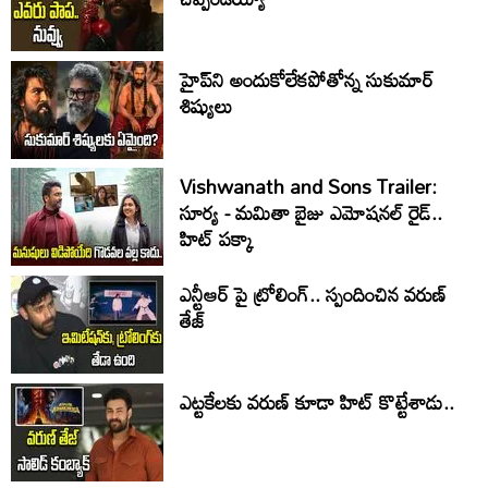
హైప్‌ని అందుకోలేకపోతోన్న సుకుమార్
శిష్యులు
Vishwanath and Sons Trailer:
సూర్య - మమితా బైజు ఎమోషనల్ రైడ్..
హిట్ పక్కా
ఎన్టీఆర్ పై ట్రోలింగ్.. స్పందించిన వరుణ్
తేజ్
ఎట్టకేలకు వరుణ్ కూడా హిట్ కొట్టేశాడు..