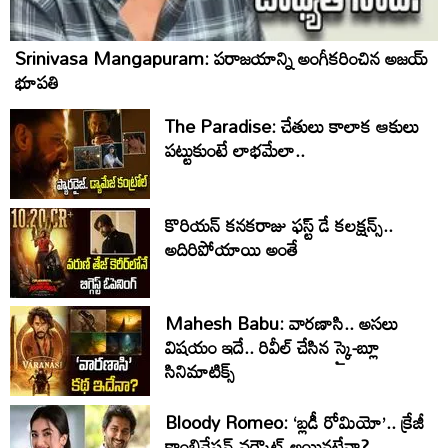
Srinivasa Mangapuram: పరాజయాన్ని అంగీకరించిన అజయ్
భూపతి
The Paradise: చేతులు కాలాక ఆకులు
పట్టుకుంటే లాభమేలా..
కొరియన్ కనకరాజు ఫస్ట్ డే కలక్షన్స్..
అదిరిపోయాయి అంతే
Mahesh Babu: వారణాసి.. అసలు
విషయం ఇదే.. రివీల్ చేసిన స్కై-బ్లూ
సినిమాటిక్స్‌
Bloody Romeo: ‘బ్లడీ రోమియో’.. క్రేజీ
కాంబినేషన్ వర్కౌట్ అయినట్టేనా?