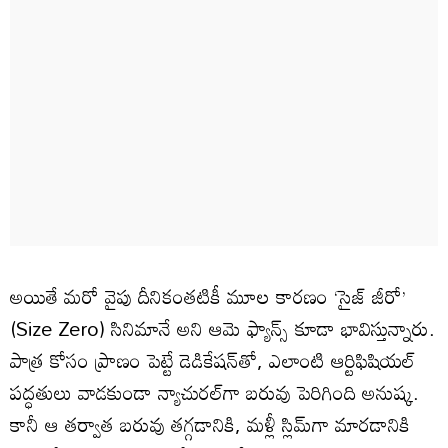
అయితే మరో వైపు దీనికంతటికీ మూల కారణం ‘సైజ్ జీరో’
(Size Zero) సినిమానే అని ఆమె ఫ్యాన్స్‌ కూడా భావిస్తున్నారు.
పాత్ర కోసం ప్రాణం పెట్టే డెడికేషన్‌తో, ఎలాంటి ఆర్టిఫిషియల్
పద్ధతులు వాడకుండా న్యాచురల్‌గా బరువు పెరిగింది అనుష్క.
కానీ ఆ తర్వాత బరువు తగ్గడానికి, మళ్లీ స్లిమ్‌గా మారడానికి