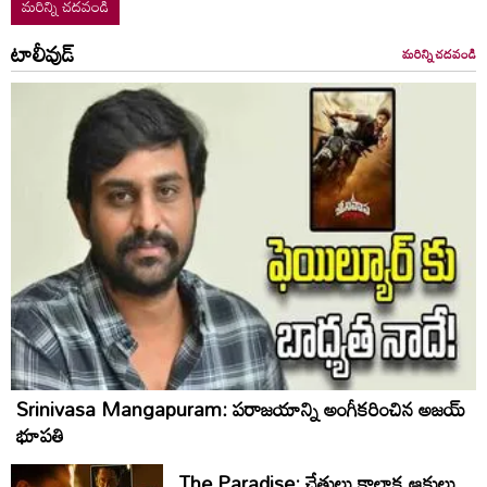
మరిన్ని చదవండి
టాలీవుడ్
మరిన్ని చదవండి
Srinivasa Mangapuram: పరాజయాన్ని అంగీకరించిన అజయ్
భూపతి
The Paradise: చేతులు కాలాక ఆకులు