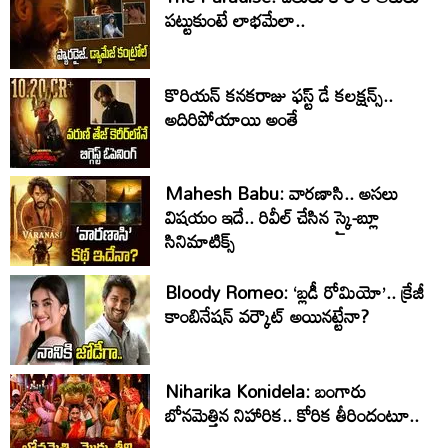
పట్టుకుంటే లాభమేలా..
కొరియన్ కనకరాజు ఫస్ట్ డే కలక్షన్స్..
అదిరిపోయాయి అంతే
Mahesh Babu: వారణాసి.. అసలు
విషయం ఇదే.. రివీల్ చేసిన స్కై-బ్లూ
సినిమాటిక్స్‌
Bloody Romeo: ‘బ్లడీ రోమియో’.. క్రేజీ
కాంబినేషన్ వర్కౌట్ అయినట్టేనా?
Niharika Konidela: బంగారు
బోనమెత్తిన నిహారిక.. కోరిక తీరిందంటూ..