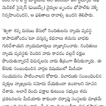
మెడికల్‌ సైన్సెస్‌ (ఎయిమ్స్) వైద్యుల బృందం భోపాల్‌కు వెళ్ళి
నిర్వహించిందని, ఆ ఫలితాలు రావాల్సి ఉందని తెలిపారు.
'త్విశా శర్మ మరణం కేసులో నిందితులను న్యాయ వ్యవస్థ
కాపాడుతోందం'టూ వస్తున్న కథనాలు తమను బాధకు
గురిచేశాయని న్యాయమూర్తులు వ్యాఖ్యానించారు. నిందితులు
న్యాయ వ్యవస్థకు చెందిన వారు కావడం వల్లనే రక్షణ
పొందుతున్నారనే విమర్శలను వారు తీవ్రంగా తీసుకున్నారు. ఈ
కేసుకు సంబంధించిన వార్తల విషయంలో మీడియా
సంయమనం పాటించాలని కోరారు. విచారణకు సంబంధించిన
వ్యక్తుల వ్యాఖ్యలను నమోదు చేయకుండా ఉండాలని సూచన
చేశారు. అలానే రెండు పక్షాల కుటుంబ సభ్యులు తమ
ప్రకటనలను మీడియాకు కాకుండా దర్యాప్తు సంస్థలకు మాత్రమే
ఇవ్వాలని సూచించారు. స్వేచ్ఛగా, నిజాయితీగా, నిష్పక్షపాతంగా