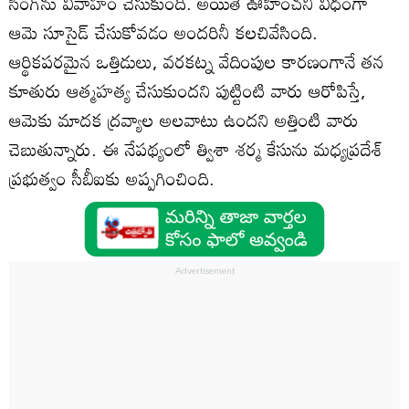
సింగ్‌ను వివాహం చేసుకుంది. అయితే ఊహించని విధంగా
ఆమె సూసైడ్‌ చేసుకోవడం అందరినీ కలచివేసింది.
ఆర్థికపరమైన ఒత్తిడులు, వరకట్న వేదింపుల కారణంగానే తన
కూతురు ఆత్మహత్య చేసుకుందని పుట్టింటి వారు ఆరోపిస్తే,
ఆమెకు మాదక ద్రవ్యాల అలవాటు ఉందని అత్తింటి వారు
చెబుతున్నారు. ఈ నేపథ్యంలో త్విశా శర్మ కేసును మధ్యప్రదేశ్‌
ప్రభుత్వం సీబీఐకు అప్పగించింది.