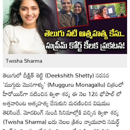
Twisha Sharma
తెలుగులో దీక్షిత్‌ శెట్టి (Deekshith Shetty) సరసన
'ముగ్గురు మొనగాళ్ళు' (Mugguru Monagallu) చిత్రంలో
హీరోయిన్‌గా నటించిన త్విశా శర్మ ఈ నెల 12న భోపాల్ లో
అత్తవారింట ఆత్మహత్య చేసుకుని మరణించిన విషయం
తెలిసిందే. మోడలింగ్‌ నుండి సినిమాల్లోకి వచ్చిన త్విశా శర్మ
(Twisha Sharma) ఐదు నెలల క్రితం న్యాయవాది సమర్థ్‌