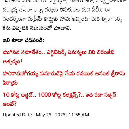
దర్యాప్తు చేసేలా అన్ని చర్యలు తీసుకుంటామని సీబీఐ ఈ
సందర్భంగా సుప్రీమ్‌ కోర్టుకు హామీ ఇచ్చింది. మరి త్విశా శర్మ
కేసు ఎప్పటికి తెలుతుందో చూడాలి.
ఇవి కూడా చదవండి:
ముగిసిన సమావేశం.. ఎగ్జిబిటర్స్ సమస్యలు విని చిరంజీవి
ఆశ్చర్యం!
హరిరామజోగయ్య కుమారుడిపై గేయ రచయిత అనంత శ్రీరామ్
ఫిర్యాదు
10 కోట్ల బడ్జెట్.. 1000 కోట్ల కలెక్షన్స్?.. ఇది కదా సక్సెస్
అంటే?
Updated Date - May 26 , 2026 | 11:55 AM