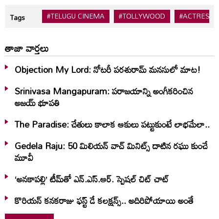
#TELUGU CINEMA
#TOLLYWOOD
#ACTRESS
Tags
తాజా వార్తలు
Objection My Lord: నోటరీ పరశురామ్‌ మనసులో మాట!
Srinivasa Mangapuram: పరాజయాన్ని అంగీకరించిన
అజయ్ భూపతి
The Paradise: చేతులు కాలాక ఆకులు పట్టుకుంటే లాభమేలా..
Gedela Raju: 50 మిలియన్‌ వాచ్‌ మినిట్స్‌ దాటిన రఘు కుంచే
మూవీ
‘అనకాపల్లి’ టీమ్‌తో ఎన్.ఎస్.ఆర్. స్పెషల్ చిట్ చాట్
కొరియన్ కనకరాజు ఫస్ట్ డే కలక్షన్స్.. అదిరిపోయాయి అంతే