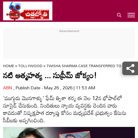
HOME
»
TOLLYWOOD
»
TWISHA SHARMA CASE TRANSFERRED TO CBI FOR 
నటి ఆత్మహత్య ... సుప్రీమ్‌ జోక్యం!
ABN
, Publish Date - May 26 , 2026 | 11:53 AM
'ముగ్గురు మొనగాళ్ళు' ఫేమ్‌ త్విశా శర్మ ఈ నెల 12న భోపాల్‌లో
సూసైడ్ చేసుకుంది. నిందితులు న్యాయ వ్యవస్థకు చెందిన వారు
కావడంతో నిష్పక్షపాత దర్యాప్తు కోసం మధ్యప్రదేశ్‌ ప్రభుత్వం కేసును
సీబీఐకు అప్పగించింది.