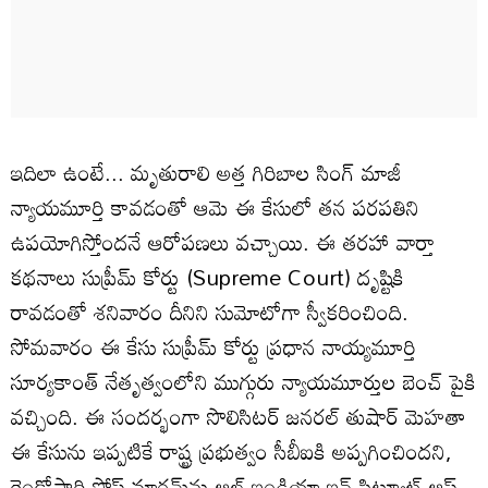
ఇదిలా ఉంటే... మృతురాలి అత్త గిరిబాల సింగ్‌ మాజీ
న్యాయమూర్తి కావడంతో ఆమె ఈ కేసులో తన పరపతిని
ఉపయోగిస్తోందనే ఆరోపణలు వచ్చాయి. ఈ తరహా వార్తా
కథనాలు సుప్రీమ్‌ కోర్టు (Supreme Court) దృష్టికి
రావడంతో శనివారం దీనిని సుమోటోగా స్వీకరించింది.
సోమవారం ఈ కేసు సుప్రీమ్‌ కోర్టు ప్రధాన నాయ్యమూర్తి
సూర్యకాంత్‌ నేతృత్వంలోని ముగ్గురు న్యాయమూర్తుల బెంచ్‌ పైకి
వచ్చింది. ఈ సందర్భంగా సొలిసిటర్ జనరల్ తుషార్‌ మెహతా
ఈ కేసును ఇప్పటికే రాష్ట్ర ప్రభుత్వం సీబీఐకి అప్పగించిందని,
రెండోసారి పోస్ట్ మార్టమ్‌ను ఆల్ ఇండియా ఇన్ స్టిట్యూట్‌ ఆఫ్‌