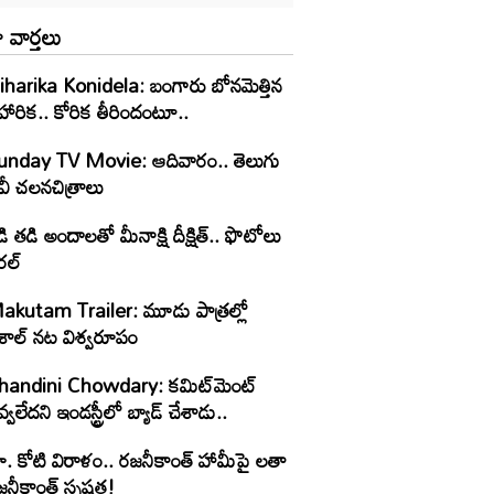
 వార్తలు
iharika Konidela: బంగారు బోనమెత్తిన
హారిక.. కోరిక తీరిందంటూ..
unday TV Movie: ఆదివారం.. తెలుగు
వీ చ‌ల‌న‌చిత్రాలు
ి తడి అందాలతో మీనాక్షి దీక్షిత్‌.. ఫొటోలు
రల్
akutam Trailer: మూడు పాత్రల్లో
ిశాల్ నట విశ్వరూపం
handini Chowdary: కమిట్‌మెంట్
్వలేదని ఇండస్ట్రీలో బ్యాడ్ చేశాడు..
ూ. కోటి విరాళం.. రజనీకాంత్ హామీపై లతా
నీకాంత్ స్పష్టత!