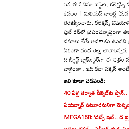
ఇక ఈ సినిమా బడ్జెట్, కలెక్షన్స్ 
కేవలం 1 మిలియన్ డాలర్ల (మన భ
తెరకెక్కించారు. కలెక్షన్స్ విషయ
ఫుల్ రన్‌లో ప్రపంచవ్యాప్తంగా
వసూలు చేసే అవకాశం ఉందని ట్రేడ్
ఏకంగా వంద రెట్లు లాభాలన్నమాట
ది బిగ్గెస్ట్ బ్లాక్‌బస్టర్‌గా ఈ చి
వాళ్లంతా.. ఇది కదా సక్సెస్ అ
ఇవి కూడా చదవండి:
40 ఏళ్ల తర్వాత సీక్వెల్‌కు ప్లాన
ఏయన్నార్ నటవారసునిగా మెప్పిం
MEGA158: ‘దట్స్ ఇట్.. ద బ్లడీ బ
అసలు చరణ్ - ఎన్టీఆర్ మధ్య ఏ