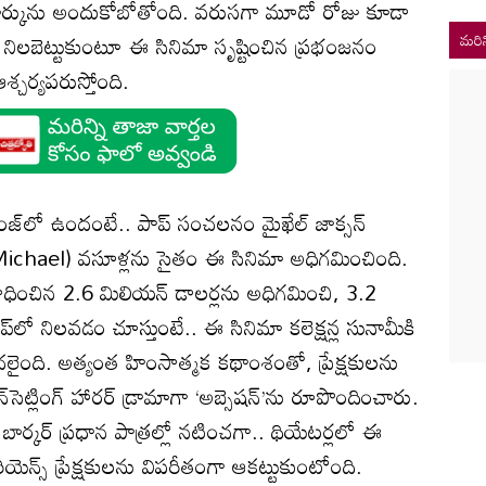
ార్కును అందుకోబోతోంది. వరుసగా మూడో రోజు కూడా
ి నిలబెట్టుకుంటూ ఈ సినిమా సృష్టించిన ప్రభంజనం
మరిన
ఆశ్చర్యపరుస్తోంది.
ేంజ్‌లో ఉందంటే.. పాప్ సంచలనం మైఖేల్ జాక్సన్
్’ (Michael) వసూళ్లను సైతం ఈ సినిమా అధిగమించింది.
ల్’ సాధించిన 2.6 మిలియన్ డాలర్లను అధిగమించి, 3.2
ప్‌లో నిలవడం చూస్తుంటే.. ఈ సినిమా కలెక్షన్ల సునామీకి
ైంది. అత్యంత హింసాత్మక కథాంశంతో, ప్రేక్షకులను
్‌సెట్లింగ్ హారర్ డ్రామాగా ‘అబ్సెషన్’ను రూపొందించారు.
ార్కర్ ప్రధాన పాత్రల్లో నటించగా.. థియేటర్లలో ఈ
ీరియెన్స్ ప్రేక్షకులను విపరీతంగా ఆకట్టుకుంటోంది.