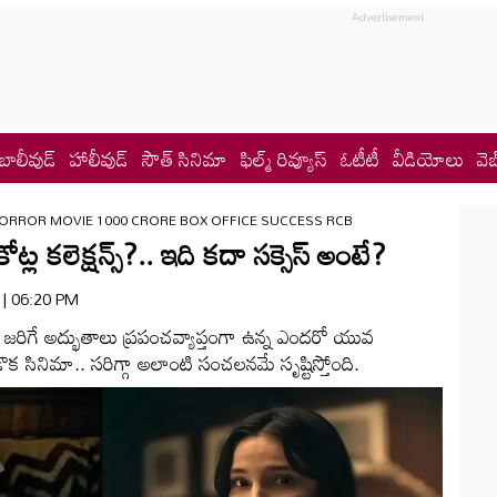
బాలీవుడ్
హాలీవుడ్
సౌత్ సినిమా
ఫిల్మ్ రివ్యూస్
ఓటీటీ
వీడియోలు
వెబ
ORROR MOVIE 1000 CRORE BOX OFFICE SUCCESS RCB
ోట్ల కలెక్షన్స్?.. ఇది కదా సక్సెస్ అంటే?
6 | 06:20 PM
ుడు జరిగే అద్భుతాలు ప్రపంచవ్యాప్తంగా ఉన్న ఎందరో యువ
ుడొక సినిమా.. సరిగ్గా అలాంటి సంచలనమే సృష్టిస్తోంది.