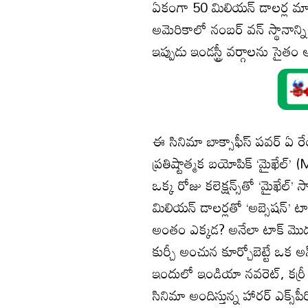
ఏకంగా 50 మిలియన్ డాలర్ల మ
అమెరికాలో నంబర్ వన్ స్థానాన్న
ఇప్పుడు ఇండస్ట్రీ వర్గాలను సైతం 
ఈ సినిమా బాక్సాఫీస్ పవర్ ఏ ర
ప్రతిష్టాత్మక బయోపిక్ ‘మైఖేల
ఒక్క రోజు కలెక్షన్స్‌‌తో ‘మైఖే
మిలియన్ డాలర్లతో ‘అబ్సెషన్’ టా
అంతం ఎక్కడ? అనేలా టాక్ మొదల
కుర్చీ అంచున కూర్చోబెట్టే ఒక అన
ఇందులో ఇండియా నవరెట్, కర్రీ బ
సినిమా అందిస్తున్న హారర్ ఎక్స్‌ప