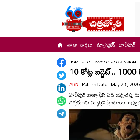
తాజా వార్తలు
మ్యాగజైన్
టాలీవుడ్
HOME
»
HOLLYWOOD
»
OBSESSION H
10 కోట్ల బడ్జెట్.. 1000 క
ABN
, Publish Date - May 23 , 202
హాలీవుడ్ బాక్సాఫీస్ వద్ద అప్పుడప్ప
దర్శకులకు స్ఫూర్తినిస్తుంటాయి. ఇప్ప