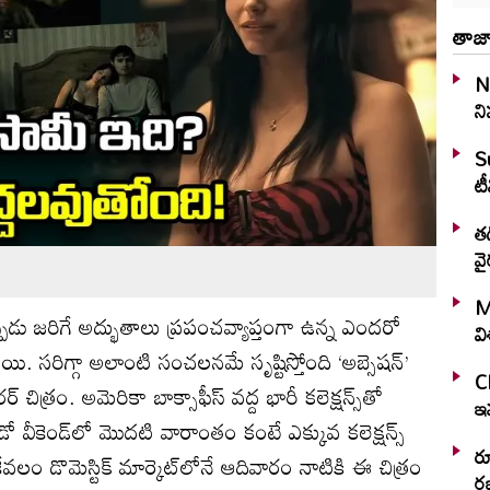
తాజా
N
ని
S
టీ
తడ
వై
M
డప్పుడు జరిగే అద్భుతాలు ప్రపంచవ్యాప్తంగా ఉన్న ఎందరో
వ
ాయి. సరిగ్గా అలాంటి సంచలనమే సృష్టిస్తోంది ‘అబ్సెషన్’
C
చిత్రం. అమెరికా బాక్సాఫీస్ వద్ద భారీ కలెక్షన్స్‌తో
ఇవ
 వీకెండ్‌లో మొదటి వారాంతం కంటే ఎక్కువ కలెక్షన్స్
ర
వలం డొమెస్టిక్ మార్కెట్‌లోనే ఆదివారం నాటికి ఈ చిత్రం
రజ