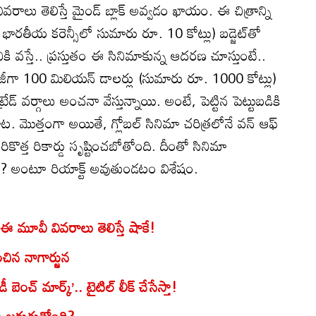
వివరాలు తెలిస్తే మైండ్ బ్లాక్ అవ్వడం ఖాయం. ఈ చిత్రాన్ని
ారతీయ కరెన్సీలో సుమారు రూ. 10 కోట్లు) బడ్జెట్‌తో
ానికి వస్తే.. ప్రస్తుతం ఈ సినిమాకున్న ఆదరణ చూస్తుంటే..
 ఈజీగా 100 మిలియన్ డాలర్లు (సుమారు రూ. 1000 కోట్లు)
 వర్గాలు అంచనా వేస్తున్నాయి. అంటే, పెట్టిన పెట్టుబడికి
. మొత్తంగా అయితే, గ్లోబల్ సినిమా చరిత్రలోనే వన్ ఆఫ్
త్రం సరికొత్త రికార్డు సృష్టించబోతోంది. దీంతో సినిమా
ంటే? అంటూ రియాక్ట్ అవుతుండటం విశేషం.
్.. ఈ మూవీ వివరాలు తెలిస్తే షాకే!
చిన నాగార్జున
ెంచ్ మార్క్’.. టైటిల్ లీక్ చేసేస్తా!
ం జరుగుతోంది?