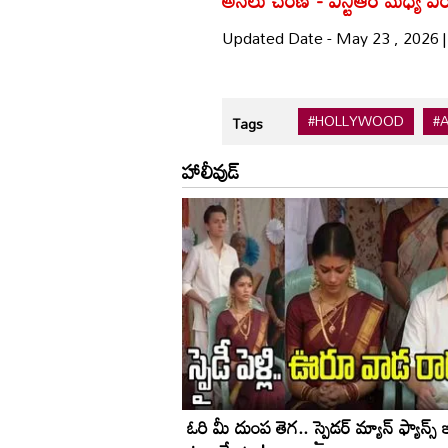
Updated Date - May 23 , 2026 
#HOLLYWOOD
#
Tags
హాలీవుడ్
ఓరి మీ దుంప‌ తెగ.. స్పైడ‌ర్ మ్యాన్ ఫ్యాన్స్