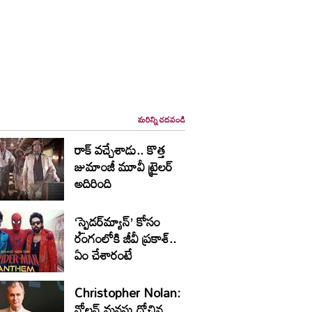
మరిన్ని చదవండి
రాక్ వ‌చ్చేశాడు.. కొత్త
జుమాంజీ మూవీ ట్రైల‌ర్
అదిరింది
‘స్పైడర్‌మ్యాన్’ కోసం
రంగంలోకి జీవీ ప్రకాశ్..
ఏం చేశారంటే
Christopher Nolan:
నోలన్‌ మనసు దోచిన