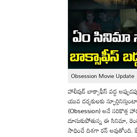
Obsession Movie Update
హాలీవుడ్ బాక్సాఫీస్ వద్ద అప్పు
యువ దర్శకులకు స్ఫూర్తినిస్తుంట
(Obsession) అనే సరికొత్త హారర్ 
దూసుకుపోతున్న ఈ సినిమా, రెండో
సాధించే దిశగా రన్ అవుతోంది. కే