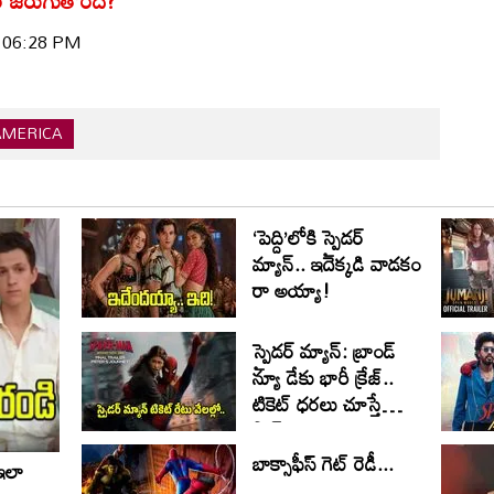
| 06:28 PM
AMERICA
‘పెద్ది’లోకి స్పైడర్
మ్యాన్.. ఇదెక్కడి వాడకం
రా అయ్యా!
స్పైడర్ మ్యాన్: బ్రాండ్
న్యూ డేకు భారీ క్రేజ్..
టికెట్ ధరలు చూస్తే
షాక్!
బాక్సాఫీస్ గెట్ రెడీ...
 ఇలా