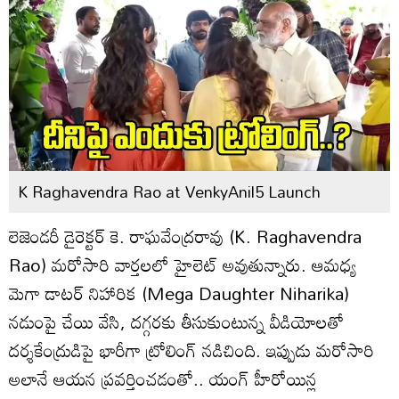
K Raghavendra Rao at VenkyAnil5 Launch
లెజెండరీ డైరెక్టర్ కె. రాఘవేంద్రరావు (K. Raghavendra
Rao) మరోసారి వార్తలలో హైలెట్ అవుతున్నారు. ఆమధ్య
మెగా డాటర్ నిహారిక (Mega Daughter Niharika)
నడుంపై చేయి వేసి, దగ్గరకు తీసుకుంటున్న వీడియోలతో
దర్శకేంద్రుడిపై భారీగా ట్రోలింగ్ నడిచింది. ఇప్పుడు మరోసారి
అలానే ఆయన ప్రవర్తించడంతో.. యంగ్ హీరోయిన్ల