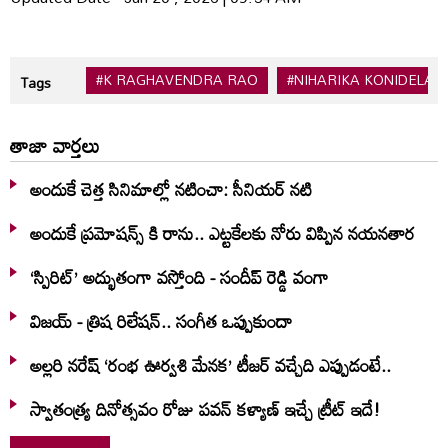
#K RAGHAVENDRA RAO
#NIHARIKA KONIDELA
Tags
తాజా వార్తలు
అందుకే చెత్త సినిమాల్లో నటించా: సీనియర్ నటి
అందుకే ప్రమోషన్స్ కి రాను.. ఎట్టకేలకు నోరు విప్పిన నయనతార
‘స్పిరిట్’ అద్భుతంగా వస్తోంది - సందీప్ రెడ్డి వంగా
విజయ్ - త్రిష రిలేషన్.. సంగీత ఒప్పుకుందా
అల్లరి నరేష్ ‘రంభ ఊర్వశి మేనక’ టీజర్ వచ్చేది ఎప్పుడంటే..
స్వాతంత్య్ర దినోత్సవం రోజు పవన్ కళ్యాణ్ ఇచ్చే ట్రీట్ ఇదే!