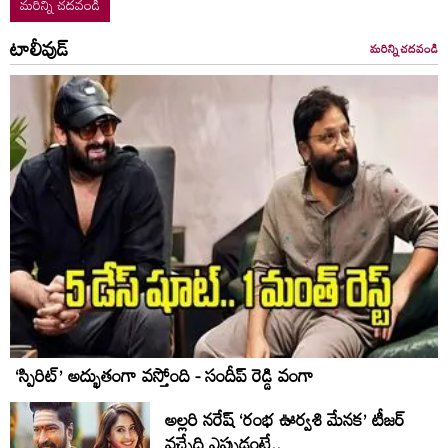
మరిన్ని చదవండి
టాలీవుడ్
మరిన్ని చదవండి
‘స్పిరిట్’ అద్భుతంగా వస్తోంది - సందీప్ రెడ్డి వంగా
అల్లరి నరేష్ ‘రంభ ఊర్వశి మేనక’ టీజర్
వచ్చేది ఎప్పుడంటే..