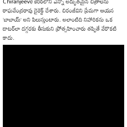
Chiranjeevi) కెరీర్‌లోని ఎన్నో అద్భుతమైన చిత్రాలను
రాఘవేంద్రరావు డైరెక్ట్ చేశారు. చిరంజీవిని ప్రేమగా ఆయన
‘బాబాయ్’ అని పిలుస్తుంటారు. అలాంటిది నిహారికను ఒక
డాటర్‌లా దగ్గరకు తీసుకుని ప్రోత్సహించారు తప్పితే వేరొకటి
కాదు.