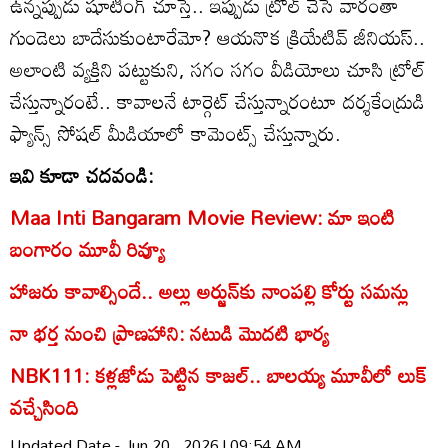
ఉన్నప్పుడు షూటింగ్ చూస్తే.. ఇప్పుడు ట్రోల్ చేసే వారంతా
గుండెలు బాదేసుకుంటారేమో? ఆయనొక క్రియేటివ్ జీనియస్..
అలాంటి వ్యక్తిని పట్టుకుని, సగం సగం వీడియోలు చూసి ట్రోల్
చేస్తున్నారంటే.. కావాలనే టార్గెట్ చేస్తున్నారంటూ దర్శకేంద్రుడి
ఫ్యాన్స్ సోషల్ మీడియాలో కామెంట్స్ చేస్తున్నారు.
ఇవి కూడా చదవండి:
Maa Inti Bangaram Movie Review: మా ఇంటి
బంగారం మూవీ రివ్యూ
హాజరు కావాల్సిందే.. అల్లు అర్జున్‌కు నాంపల్లి కోర్టు సమన్లు
నా భర్త నుంచి ప్రాణహాని: నటుడి మొదటి భార్య
NBK111: కళ్లజోడు పెట్టిన కాజల్.. బాలయ్య మూవీలో లుక్
వచ్చేసింది
Updated Date - Jun 20 , 2026 | 09:54 AM