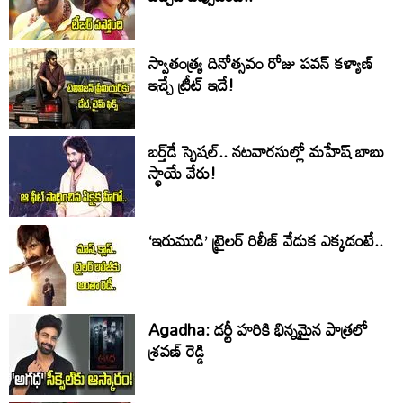
స్వాతంత్య్ర దినోత్సవం రోజు పవన్ కళ్యాణ్
ఇచ్చే ట్రీట్ ఇదే!
బర్త్‌‌డే స్పెషల్.. నటవారసుల్లో మహేష్ బాబు
స్థాయే వేరు!
‘ఇరుముడి’ ట్రైలర్ రిలీజ్ వేడుక ఎక్కడంటే..
Agadha: డర్టీ హరికి భిన్నమైన పాత్రలో
శ్రవణ్‌ రెడ్డి