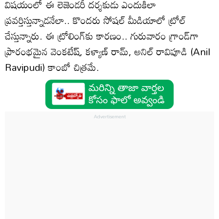
విషయంలో ఈ లెజెండరీ దర్శకుడు ఎందుకిలా
ప్రవర్తిస్తున్నాడనేలా.. కొందరు సోషల్ మీడియాలో ట్రోల్
చేస్తున్నారు. ఈ ట్రోలింగ్‌కు కారణం.. గురువారం గ్రాండ్‌గా
ప్రారంభమైన వెంకటేష్, కళ్యాణ్ రామ్, అనిల్ రావిపూడి (Anil
Ravipudi) కాంబో చిత్రమే.