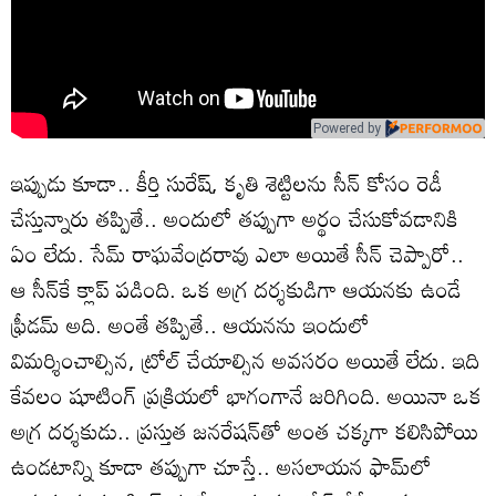
Powered by
ఇప్పుడు కూడా.. కీర్తి సురేష్, కృతి శెట్టిలను సీన్ కోసం రెడీ
చేస్తున్నారు తప్పితే.. అందులో తప్పుగా అర్థం చేసుకోవడానికి
ఏం లేదు. సేమ్ రాఘవేంద్రరావు ఎలా అయితే సీన్ చెప్పారో..
ఆ సీన్‌కే క్లాప్ పడింది. ఒక అగ్ర దర్శకుడిగా ఆయనకు ఉండే
ఫ్రీడమ్ అది. అంతే తప్పితే.. ఆయనను ఇందులో
విమర్శించాల్సిన, ట్రోల్ చేయాల్సిన అవసరం అయితే లేదు. ఇది
కేవలం షూటింగ్ ప్రక్రియలో భాగంగానే జరిగింది. అయినా ఒక
అగ్ర దర్శకుడు.. ప్రస్తుత జనరేషన్‌‌తో అంత చక్కగా కలిసిపోయి
ఉండటాన్ని కూడా తప్పుగా చూస్తే.. అసలాయన ఫామ్‌లో