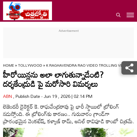
HOME
»
TOLLYWOOD
»
K RAGHAVENDRA RAO VIDEO TROLLING VENKY ANI
హీరోయిన్లను అలా లాగుతున్నాడేంటి?
దర్శకేంద్రుడి పై మరోసారి విమర్శలు
ABN
, Publish Date - Jun 19 , 2026 | 02:14 PM
లెజెండరీ డైరెక్టర్ కె. రాఘవేంద్రరావు పై భారీ స్థాయిలో ట్రోలింగ్
నడుస్తోంది. ఈ ట్రోలింగ్‌కు కారణం.. గురువారం గ్రాండ్‌గా
ప్రారంభమైన వెంకటేష్, కళ్యాణ్ రామ్, అనిల్ రావిపూడి కాంబో చిత్రమే.