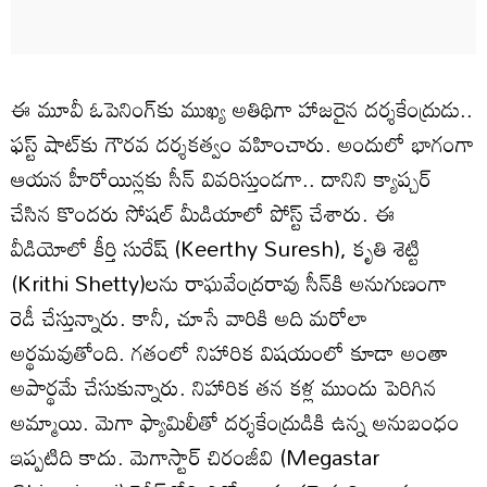
ఈ మూవీ ఓపెనింగ్‌కు ముఖ్య అతిథిగా హాజరైన దర్శకేంద్రుడు..
ఫస్ట్ షాట్‌కు గౌరవ దర్శకత్వం వహించారు. అందులో భాగంగా
ఆయన హీరోయిన్లకు సీన్ వివరిస్తుండగా.. దానిని క్యాప్చర్
చేసిన కొందరు సోషల్ మీడియాలో పోస్ట్ చేశారు. ఈ
వీడియోలో కీర్తి సురేష్ (Keerthy Suresh), కృతి శెట్టి
(Krithi Shetty)లను రాఘవేంద్రరావు సీన్‌కి అనుగుణంగా
రెడీ చేస్తున్నారు. కానీ, చూసే వారికి అది మరోలా
అర్థమవుతోంది. గతంలో నిహారిక విషయంలో కూడా అంతా
అపార్థమే చేసుకున్నారు. నిహారిక తన కళ్ల ముందు పెరిగిన
అమ్మాయి. మెగా ఫ్యామిలీతో దర్శకేంద్రుడికి ఉన్న అనుబంధం
ఇప్పటిది కాదు. మెగాస్టార్ చిరంజీవి (Megastar