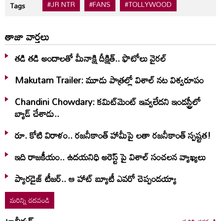
#JR NTR
#FANS
#TOLLYWOOD
Tags
తాజా వార్తలు
తడి తడి అందాలతో మీనాక్షి దీక్షిత్‌.. ఫొటోలు వైరల్
Makutam Trailer: మూడు పాత్రల్లో విశాల్ నట విశ్వరూపం
Chandini Chowdary: కమిట్‌మెంట్ ఇవ్వలేదని ఇండస్ట్రీలో
బ్యాడ్ చేశాడు..
రూ. కోటి విరాళం.. రజనీకాంత్ హామీపై లతా రజనీకాంత్ స్పష్టత!
ఇది రాజకీయం.. ఉదయనిధి అరెస్ట్ పై విశాల్ సంచలన వ్యాఖ్యలు
ప్యారడైజ్ టీజర్.. ఆ హాట్ బ్యూటీ ఎవరో చెప్పండయ్యా
మరిన్ని చదవండి