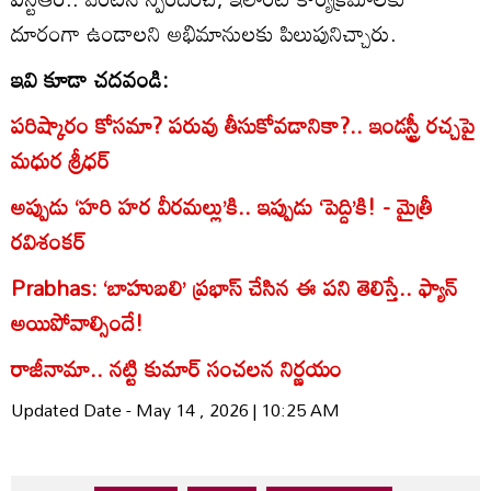
దూరంగా ఉండాలని అభిమానులకు పిలుపునిచ్చారు.
ఇవి కూడా చదవండి:
పరిష్కారం కోసమా? పరువు తీసుకోవడానికా?.. ఇండస్ట్రీ రచ్చ‌పై
మధుర శ్రీధర్
అప్పుడు ‘హరి హర వీరమల్లు’కి.. ఇప్పుడు ‘పెద్ది’కి! - మైత్రీ
రవిశంకర్
Prabhas: ‘బాహుబలి’ ప్రభాస్ చేసిన ఈ పని తెలిస్తే.. ఫ్యాన్
అయిపోవాల్సిందే!
రాజీనామా.. నట్టి కుమార్ సంచలన నిర్ణయం
Updated Date - May 14 , 2026 | 10:25 AM