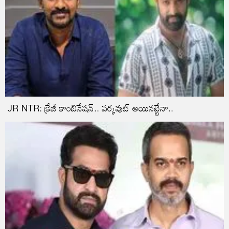
JR NTR: క్రేజీ కాంబినేషన్‌.. వర్కవుట్‌ అయినట్టేనా..