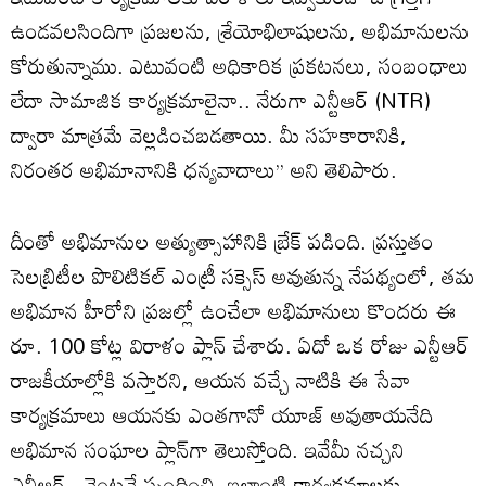
ఉండవలసిందిగా ప్రజలను, శ్రేయోభిలాషులను, అభిమానులను
కోరుతున్నాము. ఎటువంటి అధికారిక ప్రకటనలు, సంబంధాలు
లేదా సామాజిక కార్యక్రమాలైనా.. నేరుగా ఎన్టీఆర్ (NTR)
ద్వారా మాత్రమే వెల్లడించబడతాయి. మీ సహకారానికి,
నిరంతర అభిమానానికి ధన్యవాదాలు’’ అని తెలిపారు.
దీంతో అభిమానుల అత్యుత్సాహానికి బ్రేక్ పడింది. ప్రస్తుతం
సెలబ్రిటీల పొలిటికల్ ఎంట్రీ సక్సెస్ అవుతున్న నేపథ్యంలో, తమ
అభిమాన హీరోని ప్రజల్లో ఉంచేలా అభిమానులు కొందరు ఈ
రూ. 100 కోట్ల విరాళం ప్లాన్ చేశారు. ఏదో ఒక రోజు ఎన్టీఆర్
రాజకీయాల్లోకి వస్తారని, ఆయన వచ్చే నాటికి ఈ సేవా
కార్యక్రమాలు ఆయనకు ఎంతగానో యూజ్ అవుతాయనేది
అభిమాన సంఘాల ప్లాన్‌గా తెలుస్తోంది. ఇవేమీ నచ్చని
ఎన్టీఆర్.. వెంటనే స్పందించి, ఇలాంటి కార్యక్రమాలకు