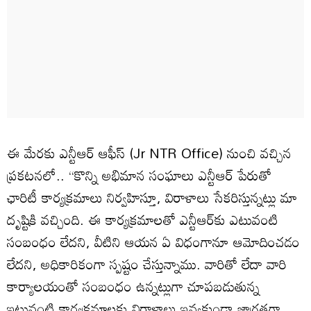
ఈ మేరకు ఎన్టీఆర్ ఆఫీస్ (Jr NTR Office) నుంచి వచ్చిన
ప్రకటనలో.. ‘‘కొన్ని అభిమాన సంఘాలు ఎన్టీఆర్ పేరుతో
ఛారిటీ కార్యక్రమాలు నిర్వహిస్తూ, విరాళాలు సేకరిస్తున్నట్లు మా
దృష్టికి వచ్చింది. ఈ కార్యక్రమాలతో ఎన్టీఆర్‌కు ఎటువంటి
సంబంధం లేదని, వీటిని ఆయన ఏ విధంగానూ ఆమోదించడం
లేదని, అధికారికంగా స్పష్టం చేస్తున్నాము. వారితో లేదా వారి
కార్యాలయంతో సంబంధం ఉన్నట్లుగా చూపబడుతున్న
ఇటువంటి కార్యక్రమాలకు విరాళాలు ఇవ్వకుండా జాగ్రత్తగా