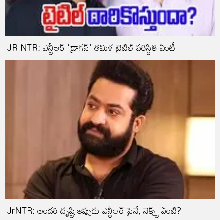
JR NTR: ఎన్టీఆర్ 'డ్రాగన్' తమిళ టైటిల్ పరిస్థితి ఏంటీ
JrNTR: అందరి దృష్టి ఇప్పుడు ఎన్టీఆర్ పైనే, నెక్స్ట్ ఏంటి?