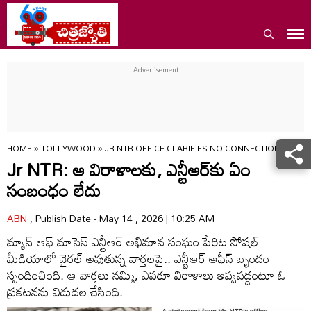
HOME
»
TOLLYWOOD
»
JR NTR OFFICE CLARIFIES NO CONNECTION WITH 
Jr NTR: ఆ విరాళాలకు, ఎన్టీఆర్‌కు ఏం
సంబంధం లేదు
ABN
, Publish Date - May 14 , 2026 | 10:25 AM
మ్యాన్ ఆఫ్ మాసెస్ ఎన్టీఆర్ అభిమాన సంఘం పేరిట సోషల్
మీడియాలో వైరల్ అవుతున్న వార్తలపై.. ఎన్టీఆర్ ఆఫీస్ బృందం
స్పందించింది. ఆ వార్తలు నమ్మి, ఎవరూ విరాళాలు ఇవ్వవద్దంటూ ఓ
ప్రకటనను విడుదల చేసింది.