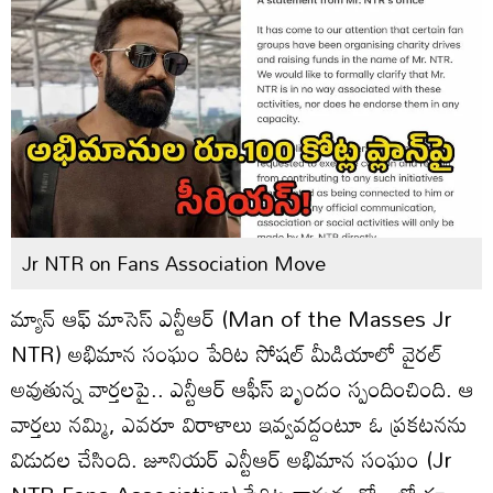
Jr NTR on Fans Association Move
మ్యాన్ ఆఫ్ మాసెస్ ఎన్టీఆర్ (Man of the Masses Jr
NTR) అభిమాన సంఘం పేరిట సోషల్ మీడియాలో వైరల్
అవుతున్న వార్తలపై.. ఎన్టీఆర్ ఆఫీస్ బృందం స్పందించింది. ఆ
వార్తలు నమ్మి, ఎవరూ విరాళాలు ఇవ్వవద్దంటూ ఓ ప్రకటనను
విడుదల చేసింది. జూనియర్ ఎన్టీఆర్ అభిమాన సంఘం (Jr