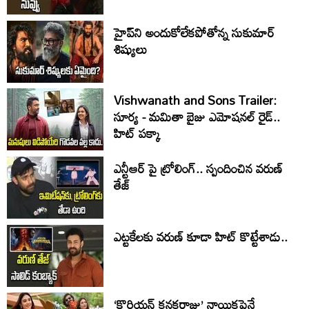
హైప్‌ని అందుకోలేకపోతోన్న సుకుమార్
శిష్యులు
Vishwanath and Sons Trailer:
సూర్య - మమితా బైజు ఎమోషనల్ రైడ్..
హిట్ పక్కా
ఎన్టీఆర్ పై ట్రోలింగ్.. స్పందించిన వరుణ్
తేజ్
ఎట్టకేలకు వరుణ్ కూడా హిట్ కొట్టేశాడు..
‘కొరియన్ కనకరాజు’ నాయికపైనే