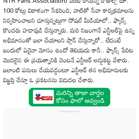
NTR Fans Association) పేరిట రానున్న రోజుల్లో రూ.
100 కోట్లు విరాళంగా సేకరించి, వాటితో సేవా కార్యక్రమాలను
నిర్వహించాలని చూస్తున్నట్లుగా సోషల్ మీడియాలో.. ఫ్యాన్స్
కొందరు హడావుడి చేస్తున్నారు. మరి నిజంగానే ఎన్టీఆర్‌పై ఉన్న
అభిమానంతో ఇలా చేయాలని ప్లాన్ చేస్తున్నారో.. లేదంటే
ఇందులో ఏదైనా మోసం ఉందో తెలియదు కానీ.. ఫ్యాన్స్ పేరిట
మొదలైన ఈ ప్రయత్నానికి వెంటనే ఎన్టీఆర్ అడ్డుకట్ట వేశారు.
ఇలాంటి పనులు చేయవద్దంటూ ఎన్టీఆర్ తన అభిమానులకు
విజ్ఞప్తి చేస్తూ ఓ ప్రకటనను విడుదల చేశారు.