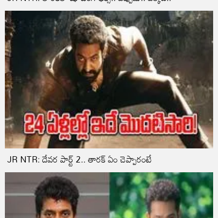
JR NTR: దేవర పార్ట్‌ 2.. తారక్‌ ఏం చెప్పారంటే