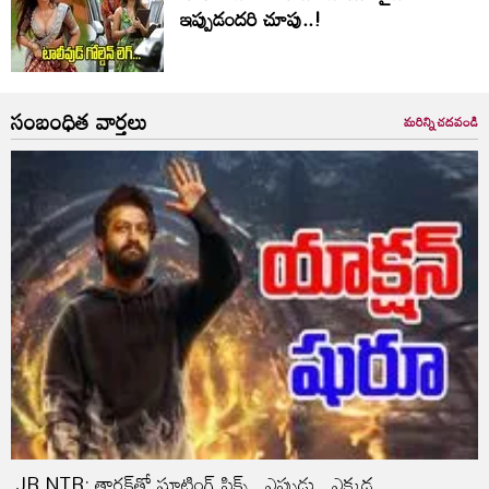
ఇప్పుడందరి చూపు..!
సంబంధిత వార్తలు
మరిన్ని చదవండి
JR NTR: తారక్‌తో షూటింగ్‌ ఫిక్స్‌.. ఎప్పుడు.. ఎక్కడ..