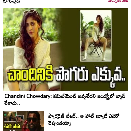
టాలీవుడ్
మరిన్ని చదవండి
Chandini Chowdary: కమిట్‌మెంట్ ఇవ్వలేదని ఇండస్ట్రీలో బ్యాడ్
చేశాడు..
ప్యారడైజ్ టీజర్.. ఆ హాట్ బ్యూటీ ఎవరో
చెప్పండయ్యా