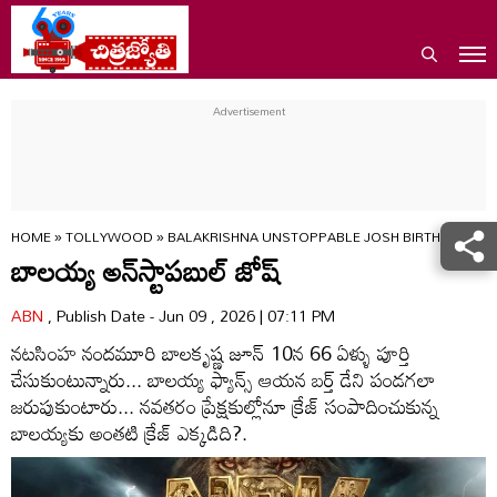
HOME
»
TOLLYWOOD
»
BALAKRISHNA UNSTOPPABLE JOSH BIRTHDAY NBK
బాలయ్య అన్‌స్టాపబుల్ జోష్
ABN
, Publish Date - Jun 09 , 2026 | 07:11 PM
నటసింహ నందమూరి బాలకృష్ణ జూన్ 10న 66 ఏళ్ళు పూర్తి
చేసుకుంటున్నారు... బాలయ్య ఫ్యాన్స్ ఆయన బర్త్ డేని పండగలా
జరుపుకుంటారు... నవతరం ప్రేక్షకుల్లోనూ క్రేజ్ సంపాదించుకున్న
బాలయ్యకు అంతటి క్రేజ్ ఎక్కడిది?.