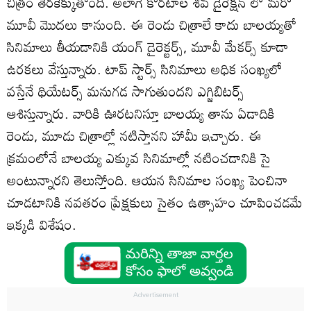
చిత్రం తెరకెక్కుతోంది. అలాగే కొరటాల శివ డైరెక్షన్ లో మరో
మూవీ మొదలు కానుంది. ఈ రెండు చిత్రాలే కాదు బాలయ్యతో
సినిమాలు తీయడానికి యంగ్ డైరెక్టర్స్, మూవీ మేకర్స్ కూడా
ఉరకలు వేస్తున్నారు. టాప్ స్టార్స్ సినిమాలు అధిక సంఖ్యలో
వస్తేనే థియేటర్స్ మనుగడ సాగుతుందని ఎగ్జిబిటర్స్
ఆశిస్తున్నారు. వారికి ఊరటనిస్తూ బాలయ్య తాను ఏడాదికి
రెండు, మూడు చిత్రాల్లో నటిస్తానని హామీ ఇచ్చారు. ఈ
క్రమంలోనే బాలయ్య ఎక్కువ సినిమాల్లో నటించడానికి సై
అంటున్నారని తెలుస్తోంది. ఆయన సినిమాల సంఖ్య పెంచినా
చూడటానికి నవతరం ప్రేక్షకులు సైతం ఉత్సాహం చూపించడమే
ఇక్కడి విశేషం.