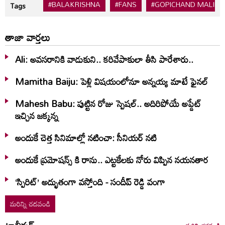
#BALAKRISHNA
#FANS
#GOPICHAND MALINE
Tags
తాజా వార్తలు
Ali: అవసరానికి వాడుకుని.. కరివేపాకులా తీసి పారేశారు..
Mamitha Baiju: పెళ్లి విషయంలోనూ అన్నయ్య మాటే ఫైనల్‌
Mahesh Babu: పుట్టిన రోజు స్పెషల్.. అదిరిపోయే అప్డేట్
ఇచ్చిన జక్కన్న
అందుకే చెత్త సినిమాల్లో నటించా: సీనియర్ నటి
అందుకే ప్రమోషన్స్ కి రాను.. ఎట్టకేలకు నోరు విప్పిన నయనతార
‘స్పిరిట్’ అద్భుతంగా వస్తోంది - సందీప్ రెడ్డి వంగా
మరిన్ని చదవండి