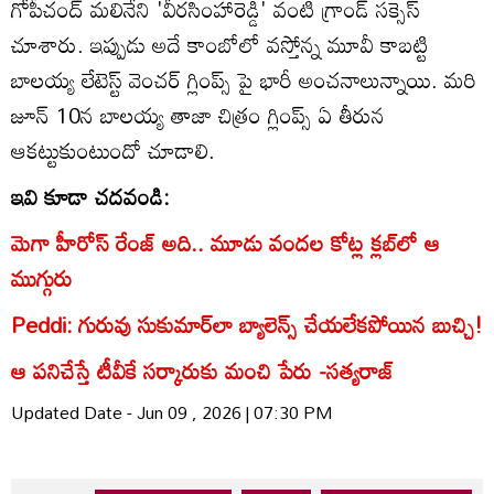
గోపీచంద్ మలినేని 'వీరసింహారెడ్డి' వంటి గ్రాండ్ సక్సెస్
చూశారు. ఇప్పుడు అదే కాంబోలో వస్తోన్న మూవీ కాబట్టి
బాలయ్య లేటెస్ట్ వెంచర్ గ్లింప్స్ పై భారీ అంచనాలున్నాయి. మరి
జూన్ 10న బాలయ్య తాజా చిత్రం గ్లింప్స్ ఏ తీరున
ఆకట్టుకుంటుందో చూడాలి.
ఇవి కూడా చదవండి:
మెగా హీరోస్ రేంజ్ అది.. మూడు వందల కోట్ల క్లబ్‌లో ఆ
ముగ్గురు
Peddi: గురువు సుకుమార్‌లా బ్యాలెన్స్ చేయలేకపోయిన బుచ్చి!
ఆ పనిచేస్తే టీవీకే సర్కారుకు మంచి పేరు -సత్యరాజ్
Updated Date - Jun 09 , 2026 | 07:30 PM