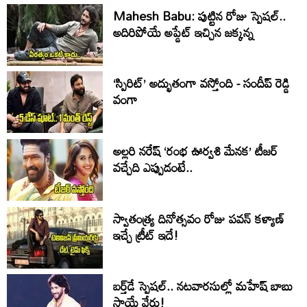
Mahesh Babu: పుట్టిన రోజు స్పెషల్..
అదిరిపోయే అప్డేట్ ఇచ్చిన జక్కన్న
‘స్పిరిట్’ అద్భుతంగా వస్తోంది - సందీప్ రెడ్డి
వంగా
అల్లరి నరేష్ ‘రంభ ఊర్వశి మేనక’ టీజర్
వచ్చేది ఎప్పుడంటే..
స్వాతంత్య్ర దినోత్సవం రోజు పవన్ కళ్యాణ్
ఇచ్చే ట్రీట్ ఇదే!
బర్త్‌‌డే స్పెషల్.. నటవారసుల్లో మహేష్ బాబు
స్థాయే వేరు!