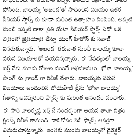
పోసింది. బాలయ్య 'అఖండ'తో సాధించిన విజయం ఇతర
సీనియర్ స్టార్స్ కు కూడా మరింత ఉత్సాహం నింపింది. అప్పటి
నుంచీ ఇప్పటి దాకా ప్రతి యేటా సీనియర్ స్టార్స్ ఏదో ఒక
చిత్రంతో జైత్రయాత్ర చేస్తూ యంగ్ హీరోస్ కు సవాల్
విసరుతున్నారు. 'అఖండ' తరువాత నుంచీ బాలయ్య కూడా
వరుస విజయాలతో పయనిస్తున్నారు. ఈ నేపథ్యంలో బాలయ్య
బర్త్ డేకు మూడు రోజుల ముందే అభిమానులు 'భోళా బాలయ్య'
సాంగ్ ను గ్రాండ్ గా రిలీజ్ చేశారు. బాలయ్యకు వరుస
విజయాలు అందించిన బోయపాటి శ్రీను 'భోళా బాలయ్య'
గీతాన్ని ఆవిష్కరించి ఫ్యాన్స్ కు మరింత ఆనందం పంచారు.
ఈ సారి బాలకృష్ణ బర్త్ డే సందర్భంగా ఆయన తాజా చిత్రం
గ్లింప్స్ రిలీజ్ కానుంది. దానికోసం సినీ ఫ్యాన్స్ ఆసక్తిగా
ఎదురుచూస్తున్నారు. ఇంతకు ముందు బాలయ్యతో డైరెక్టర్