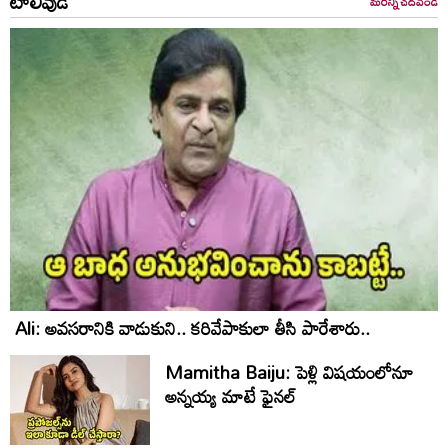
టాలీవుడ్
మరిన్ని చదవండి
Ali: అవసరానికి వాడుకుని.. కరివేపాకులా తీసి పారేశారు..
Mamitha Baiju: పెళ్లి విషయంలోనూ
అన్నయ్య మాటే ఫైనల్‌