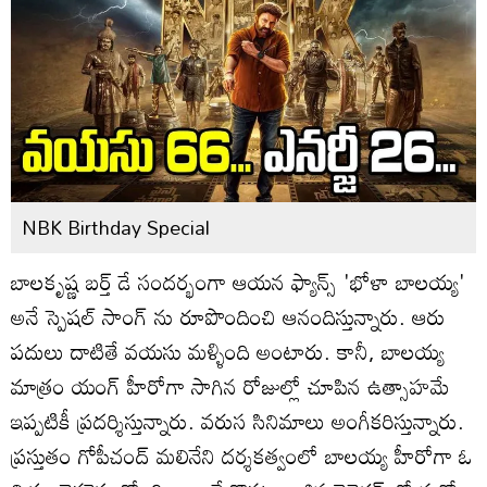
NBK Birthday Special
బాలకృష్ణ బర్త్ డే సందర్భంగా ఆయన ఫ్యాన్స్ 'భోళా బాలయ్య'
అనే స్పెషల్ సాంగ్ ను రూపొందించి ఆనందిస్తున్నారు. ఆరు
పదులు దాటితే వయసు మళ్ళింది అంటారు. కానీ, బాలయ్య
మాత్రం యంగ్ హీరోగా సాగిన రోజుల్లో చూపిన ఉత్సాహమే
ఇప్పటికీ ప్రదర్శిస్తున్నారు. వరుస సినిమాలు అంగీకరిస్తున్నారు.
ప్రస్తుతం గోపీచంద్ మలినేని దర్శకత్వంలో బాలయ్య హీరోగా ఓ