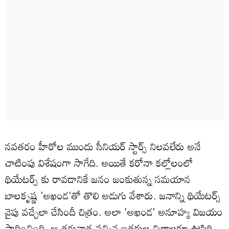
నవతరం హీరోల ముందు సీనియర్ స్టార్స్ నిలవలేరు అనే
చాటింపు విశేషంగా సాగేది. అయితే కరోనా కల్లోలంలో
థియేటర్స్ కు రావడానికే జనం జంకుతున్న సమయాన
బాలకృష్ణ 'అఖండ'తో తొలి అడుగు వేశారు. జనాన్ని థియేటర్స్
వైపు వచ్చేలా చేసిందీ చిత్రం. అలా 'అఖండ' అనూహ్య విజయం
సాధించింది. ఆ తరువాత వచ్చిన ఇతరుల చిత్రాలకూ ఊపిరి