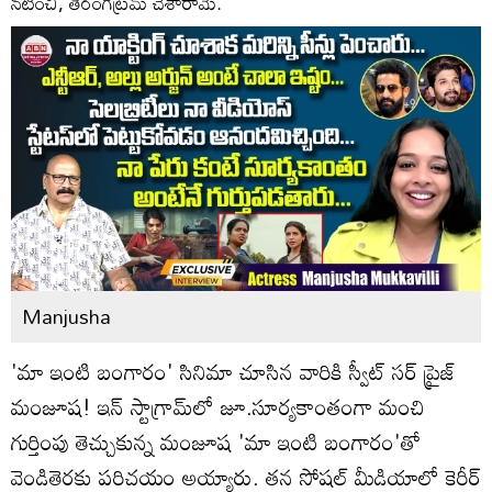
నటించి, తెరంగేట్రమ్ చేశారామె.
Manjusha
'మా ఇంటి బంగారం' సినిమా చూసిన వారికి స్వీట్ సర్ ప్రైజ్
మంజూష! ఇన్ స్టాగ్రామ్‌లో జూ.సూర్యకాంతంగా మంచి
గుర్తింపు తెచ్చుకున్న మంజూష 'మా ఇంటి బంగారం'తో
వెండితెరకు పరిచయం అయ్యారు. తన సోషల్ మీడియాలో కెరీర్‌