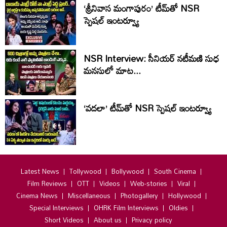
‘శ్రీనివాస మంగాపురం’ టీమ్‌తో NSR
స్పెషల్ ఇంటర్వ్యూ
NSR Interview: సీనియర్ నటీమణి సుధ
మనసులో మాట...
‘వదలా’ టీమ్‌తో NSR స్పెషల్ ఇంటర్వ్యూ
Latest News
Tollywood
Bollywood
South Cinema
Film Reviews
OTT
Videos
Web-stories
Viral
Cinema News
Miscellaneous
Photogallery
Hollywood
Special Interviews
OHRK Film Interviews
Oldies
Short Videos
About us
Privacy policy