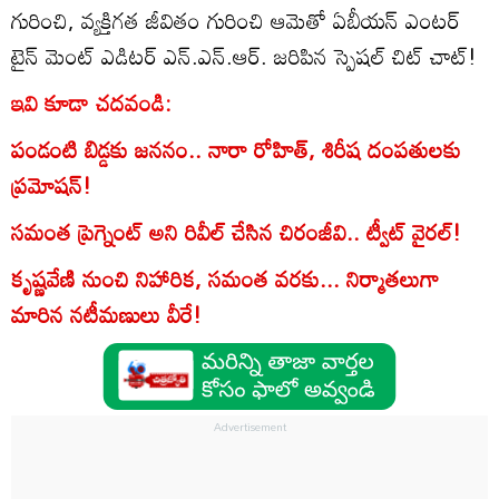
గురించి, వ్యక్తిగత జీవితం గురించి ఆమెతో ఏబీయన్ ఎంటర్
టైన్ మెంట్‌ ఎడిటర్‌ ఎన్.ఎన్.ఆర్. జరిపిన స్పెషల్ చిట్ చాట్!
ఇవి కూడా చదవండి:
పండంటి బిడ్డకు జననం.. నారా రోహిత్, శిరీష దంపతులకు
ప్రమోషన్!
సమంత ప్రెగ్నెంట్ అని రివీల్ చేసిన చిరంజీవి.. ట్వీట్ వైరల్!
కృష్ణవేణి నుంచి నిహారిక, సమంత వరకు... నిర్మాతలుగా
మారిన నటీమణులు వీరే!