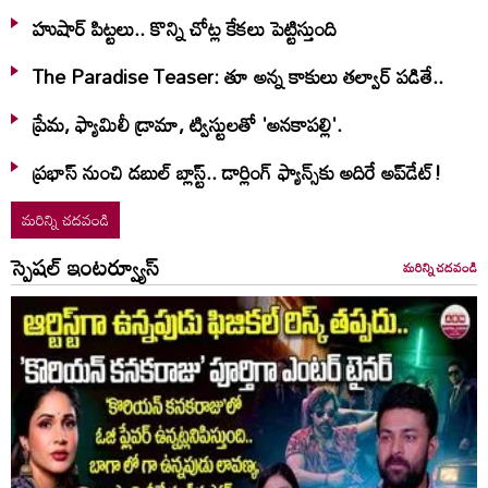
హుషార్‌ పిట్టలు.. కొన్ని చోట్ల కేకలు పెట్టిస్తుంది
The Paradise Teaser: తూ అన్న కాకులు తల్వార్ పడితే..
ప్రేమ, ఫ్యామిలీ డ్రామా, ట్విస్టులతో 'అనకాపల్లి'.
ప్రభాస్ నుంచి డబుల్ బ్లాస్ట్.. డార్లింగ్ ఫ్యాన్స్‌కు అదిరే అప్‌డేట్!
మరిన్ని చదవండి
స్పెషల్ ఇంటర్వ్యూస్
మరిన్ని చదవండి