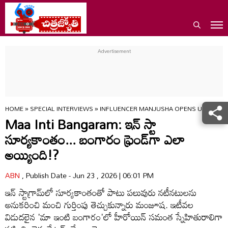
HOME
»
SPECIAL INTERVIEWS
»
INFLUENCER MANJUSHA OPENS UP ABOUT
Maa Inti Bangaram: ఇన్ స్టా
సూర్యకాంతం... బంగారం ఫ్రెండ్‌గా ఎలా
అయ్యింది!?
ABN
, Publish Date - Jun 23 , 2026 | 06:01 PM
ఇన్ స్టాగ్రామ్‌లో సూర్యకాంతంతో పాటు పలువురు నటీనటులను
అనుకరించి మంచి గుర్తింపు తెచ్చుకున్నారు మంజూష. ఇటీవల
విడుదలైన 'మా ఇంటి బంగారం'లో హీరోయిన్ సమంత స్నేహితురాలిగా