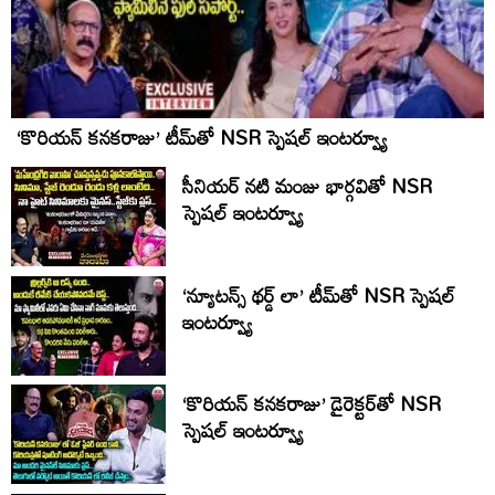
‘కొరియన్ కనకరాజు’ టీమ్‌తో NSR స్పెషల్ ఇంటర్వ్యూ
సీనియర్ నటి మంజు భార్గవితో NSR
స్పెషల్ ఇంటర్వ్యూ
‘న్యూటన్స్ థర్డ్ లా’ టీమ్‌తో NSR స్పెషల్
ఇంటర్వ్యూ
‘కొరియన్ కనకరాజు’ డైరెక్టర్‌తో NSR
స్పెషల్ ఇంటర్వ్యూ