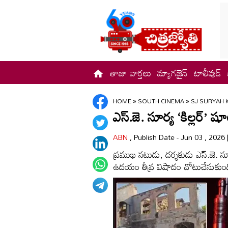
తాజా వార్తలు
మ్యాగజైన్
టాలీవుడ్
HOME
»
SOUTH CINEMA
»
SJ SURYAH 
ఎస్‌.జె. సూర్య ‘కిల్లర్
ABN
, Publish Date - Jun 03 , 2026
ప్రముఖ నటుడు, దర్శకుడు ఎస్‌.జె. సూర
ఉదయం తీవ్ర విషాదం చోటుచేసుకుంద