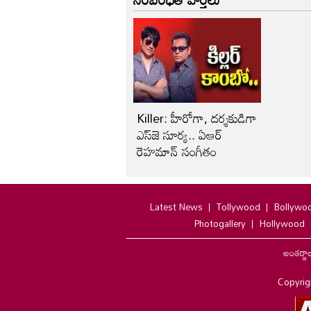
Killer: హీరోగా, దర్శకుడిగా
ఎస్‌జె సూర్య.. ఏఆర్
రెహమాన్ సంగీతం
Latest News
Tollywood
Bollywo
Photogallery
Hollywood
అంతర్జా
Copyrig