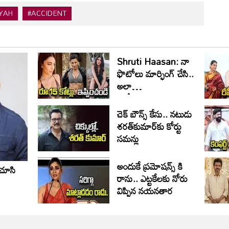
RYAH
#ACCIDENT
Shruti Haasan: నా
ఫొటోలు మార్ఫింగ్ చేసి..
అలా
వాడేసుకుంటున్నారు!
చెక్ బౌన్స్ కేసు.. నటుడు
శరత్‌కుమార్‌కు కోర్టు
సమన్లు
అందుకే ప్రమోషన్స్ కి
 చూసి
రాను.. ఎట్టకేలకు నోరు
విప్పిన నయనతార