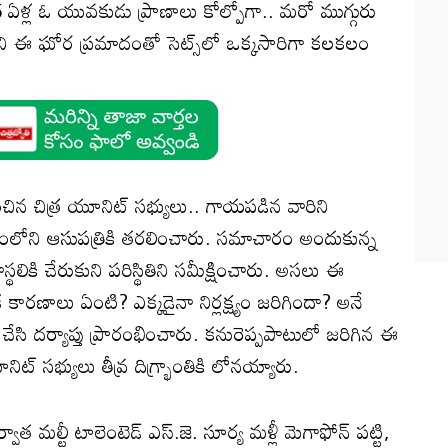
5 ఏళ్ల ఓ యువకుడు ప్రాణాలు కోల్పోగా.. మరో ముగ్గురు
ని ఈ ఘోర ప్రమాదంతో సెట్స్‌లో ఒక్కసారిగా కలకలం
ంచిన చిత్ర యూనిట్ సభ్యులు.. గాయపడిన వారిని
ీపంలోని ఆసుపత్రికి తరలించారు. సమాచారం అందుకున్న
్థలికి చేరుకుని పరిస్థితిని సమీక్షించారు. అసలు ఈ
 కారణాలు ఏంటి? ఎక్కడైనా నిర్లక్ష్యం జరిగిందా? అనే
ేసి దర్యాప్తు ప్రారంభించారు. కనురెప్పపాటులో జరిగిన ఈ
నిట్ సభ్యులు తీవ్ర దిగ్భ్రాంతికి లోనయ్యారు.
వాత మల్టీ టాలెంటెడ్ ఎస్‌.జె. సూర్య మళ్లీ మెగాఫోన్ పట్టి,