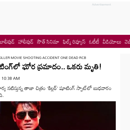
బాలీవుడ్
హాలీవుడ్
సౌత్ సినిమా
ఫిల్మ్ రివ్యూస్
ఓటీటీ
వీడియోలు
వెబ
KILLER MOVIE SHOOTING ACCIDENT ONE DEAD RCB
’ షూటింగ్‌లో ఘోర ప్రమాదం.. ఒకరు మృతి!
 | 10:38 AM
్య నటిస్తున్న తాజా చిత్రం ‘కిల్లర్’ షూటింగ్ స్పాట్‌లో బుధవారం
ి.