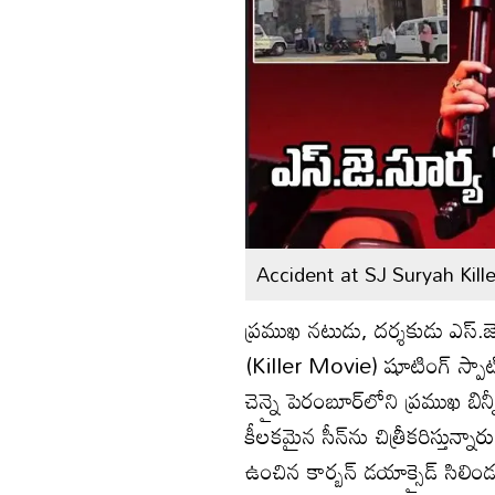
Accident at SJ Suryah Kill
ప్రముఖ నటుడు, దర్శకుడు ఎస్‌.జె.
(Killer Movie) షూటింగ్ స్పా
చెన్నై పెరంబూర్‌లోని ప్రముఖ 
కీలకమైన సీన్‌ను చిత్రీకరిస్
ఉంచిన కార్బన్ డయాక్సైడ్ సిలిం