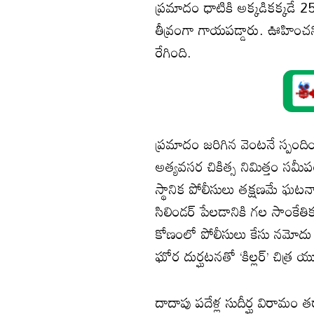
ప్రమాదం ధాటికి అక్కడికక్కడే 2
తీవ్రంగా గాయపడ్డారు. ఊహించ
రేగింది.
ప్రమాదం జరిగిన వెంటనే స్పంది
అత్యవసర చికిత్స నిమిత్తం సమ
స్థానిక పోలీసులు తక్షణమే ఘటనాస
సిలిండర్ పేలడానికి గల సాంకేతిక
కోణంలో పోలీసులు కేసు నమోదు చ
ఘోర దుర్ఘటనతో ‘కిల్లర్’ చిత్ర యూ
దాదాపు పదేళ్ల సుదీర్ఘ విరామం తర్