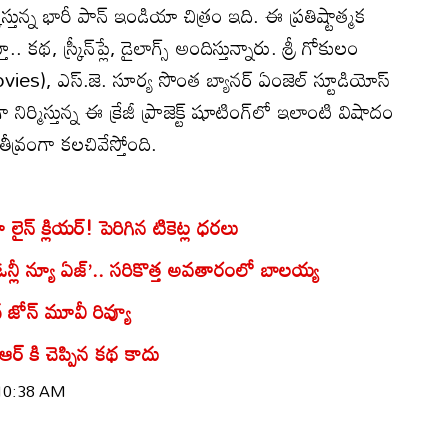
కిస్తున్న భారీ పాన్ ఇండియా చిత్రం ఇది. ఈ ప్రతిష్టాత్మక
, స్క్రీన్‌ప్లే, డైలాగ్స్ అందిస్తున్నారు. శ్రీ గోకులం
), ఎస్.జె. సూర్య సొంత బ్యానర్ ఏంజెల్ స్టూడియోస్
్మిస్తున్న ఈ క్రేజీ ప్రాజెక్ట్ షూటింగ్‌లో ఇలాంటి విషాదం
ీవ్రంగా కలచివేస్తోంది.
లైన్ క్లియర్! పెరిగిన టికెట్ల ధరలు
ఓన్లీ న్యూ ఏజ్‌’.. సరికొత్త అవతారంలో బాలయ్య
్ట్ జోన్ మూవీ రివ్యూ
ఆర్ కి చెప్పిన కథ కాదు
 10:38 AM