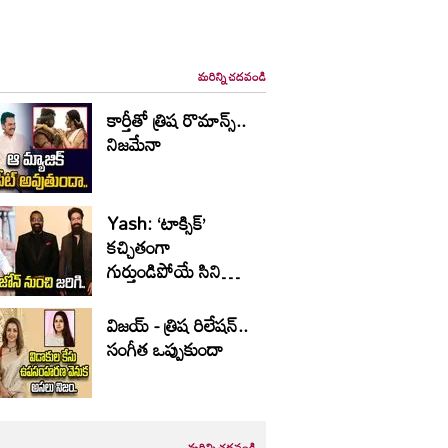
మరిన్ని చదవండి
కార్తీతో త్రిష రొమాన్స్..
నిజమేనా
Yash: ‘టాక్సిక్’
కచ్చితంగా
గుర్తుండిపోయే సినిమా
అవుతుంది
విజయ్ - త్రిష రిలేషన్..
సంగీత ఒప్పుకుందా
మరిన్ని చదవండి