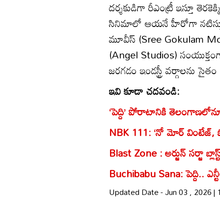
దర్శకుడిగా రీఎంట్రీ ఇస్తూ తెరకెక్
సినిమాలో ఆయనే హీరోగా నటిస్తూ.. కథ
మూవీస్ (Sree Gokulam Movies
(Angel Studios) సంయుక్తంగా నిర
జరగడం ఇండస్ట్రీ వర్గాలను సైతం త
ఇవి కూడా చదవండి:
‘పెద్ది’ పోరాటానికి తెలంగాణలోనూ 
NBK 111: ‘నో మోర్‌ వింటేజ్‌, 
Blast Zone : అర్జున్ సర్జా బ్లాస
Buchibabu Sana: పెద్ది.. ఎన్టీ
Updated Date - Jun 03 , 2026 |