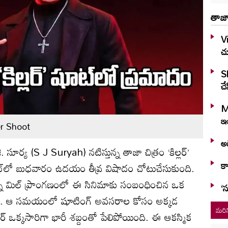
తాజా
Vi
చ
S
చే
M
ఇం
er Shoot
అభ
 సూర్య (S J Suryah) నటిస్తున్న తాజా చిత్రం ‘కిల్లర్’
కా
ట్‌లో బుధవారం ఉదయం తీవ్ర విషాదం చోటుచేసుకుంది.
బిన్నీ మిల్ ప్రాంగణంలో ఈ సినిమాకు సంబంధించిన ఒక
‘స
తున్నారు. ఆ సమయంలో షూటింగ్ అవసరాల కోసం అక్కడ
మరిన
డర్ ఒక్కసారిగా భారీ శబ్దంతో పేలిపోయింది. ఈ ఆకస్మిక