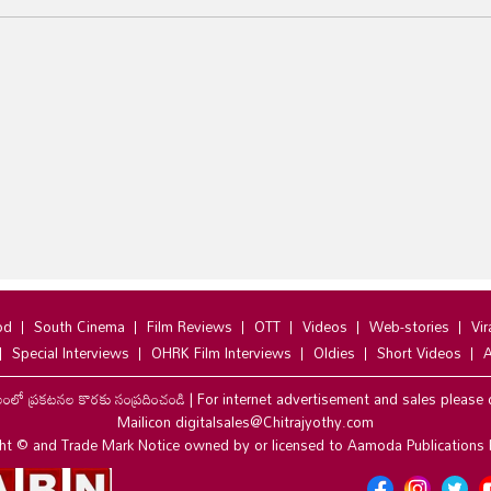
od
South Cinema
Film Reviews
OTT
Videos
Web-stories
Vir
Special Interviews
OHRK Film Interviews
Oldies
Short Videos
A
లంలో ప్రకటనల కొరకు సంప్రదించండి
|
For internet advertisement and sales please 
Mailicon digitalsales@Chitrajyothy.com
ht © and Trade Mark Notice owned by or licensed to Aamoda Publications 