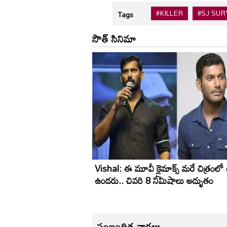
#KILLER
#SJ SU
Tags
సౌత్ సినిమా
Vishal: ఈ మూవీ క్లైమాక్స్ మరే చిత్రంలో
ఉండరు.. చివరి 8 నిమిషాలు అద్భుతం
సంబంధిత వార్తలు