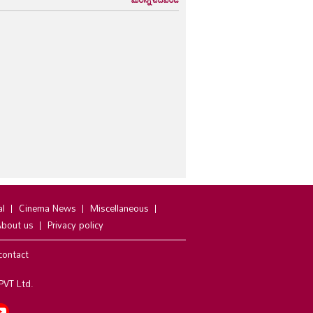
al
Cinema News
Miscellaneous
bout us
Privacy policy
contact
PVT Ltd.