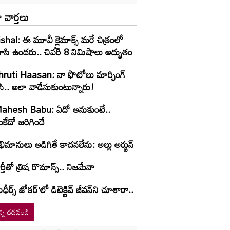
 వార్తలు
shal: ఈ మూవీ క్లైమాక్స్ మరే చిత్రంలో
ూసి ఉండరు.. చివరి 8 నిమిషాలు అద్భుతం
hruti Haasan: నా ఫొటోలు మార్ఫింగ్
సి.. అలా వాడేసుకుంటున్నారు!
ahesh Babu: ఏదో అనుకుంటే..
కేదో జరిగిందే
ిమానులు అడిగితే కాదనలేను: అల్లు అర్జున్
ర్తీతో త్రిష రొమాన్స్.. నిజమేనా
ుధీర్స్ జోకర్’లో డిటెక్టివ్ జీవన్‌ని చూశారా..
్ని చదవండి