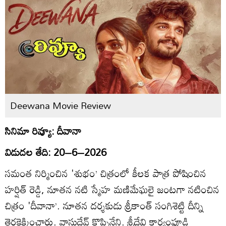
Deewana Movie Review
సినిమా రివ్యూ: దీవానా
విడుదల తేది: 20–6–2026
సమంత నిర్మించిన 'శుభం’ చిత్రంలో కీలక పాత్ర పోషించిన
హర్షిత్‌ రెడ్డి, నూతన నటి స్మేహ మణిమేఘలై జంటగా నటించిన
చిత్రం 'దీవానా’. నూతన దర్శకుడు శ్రీకాంత్‌ సంగిశెట్టి దీన్ని
తెరకెక్కించారు. వాసుదేవ్‌ కొప్పినేని. శ్రీదేవి కార్యంపూడి