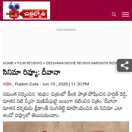
HOME
»
FILM REVIEWS
»
DEEWANA MOVIE REVIEW HARSHITH REDDY SNEH
సినిమా రివ్యూ: దీవానా
ABN
, Publish Date - Jun 19 , 2026 | 11:30 PM
సమంత నిర్మించిన 'శుభం’ చిత్రంలో కీలక పాత్ర పోషించిన హర్షిత్‌ రెడ్డి,
నూతన నటి స్మేహ మణిమేఘలై జంటగా నటించిన చిత్రం 'దీవానా’.
నూతన దర్శకుడు శ్రీకాంత్‌ సంగిశెట్టి రూపొందించిన ఈ సినిమా ఎలా
ఉందో రివ్యూలో తెలుసుకుందాం.