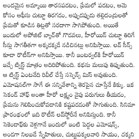
అందమైన అమ్మాయి తారసపడటం, ప్రేమలో పడటం, ఆమె
కోసం ఆఫీసు చుట్టూ తిరగడం, అప్పుడప్పుడు తల్లిదండ్రులతో
ప్రేమతో కూడిన తిట్లతో సరదాగా సాగిపోతుంది. అయితే
ఇందులో అపోజిట్‌ బ్యాచ్‌తో గొడవలు, హీరోయిన్‌ చుట్టూ తిరిగే
సీన్లు సాగతీతగా అక్కడక్కడే నడిచినట్లు అనిపిస్తాయి. లవ్‌ సీన్స్‌
కూడా రొటీన్‌గా అనిపిస్తాయి. కానీ ఇంటర్వల్‌కి హీరోయిన్‌
ఇచ్చే ట్విస్ట్‌ మాత్రం అదిరిపోతుంది. కథను మలుపు తిప్పుతుంది.
ఆ ట్విస్ట్‌ ఏంటనేది రివీల్‌ చేస్తే సస్పెన్స్‌ మిస్‌ అవుతుంది.
ఎమోషనల్‌గా సాగే ఈ సన్నివేశాన్ని తెరపైన చూస్తేనే కిక్కు. ఇక
సెకండ్‌ హాఫ్‌ అంతా హీరో లక్ష్యం వైపు పరుగులు తీయడం,
ప్రేమను గెలిపించుకోవడానికి కష్టపడడంతో సాగుతుంది. సినిమా
ప్రారంభంలో ఇది రొటీన్ లవ్‌స్టోరీనే అనిపిస్తుంది. కానీ
సెకెండాఫ్‌కు వెళ్లగానే ఇందులో ఇంటి పెద్దల ఎమోషన్స్‌,
అండగా నిలబడే స్నేహితులు, చుట్టుపక్కలవారి సాయం, చక్కని