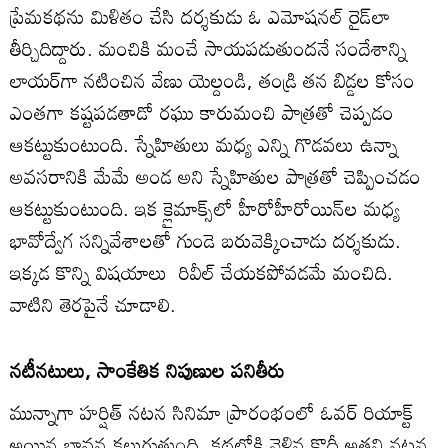
ప్రేమకథను మిళితం చేసి దర్శకుడు ఓ ఎమోషనల్‌ రైడ్‌లా
తీర్చిదిద్దారు. మంచికి మంచే సాయపడుతుందనే సందేశాన్ని
లాయర్‌గా నటించిన వేణు యెల్దండి, తండ్రి తన బిడ్డల కోసం
ఎంతగా కష్టపడతాడో రఘు కారుమంచి పాత్రతో చెప్పడం
ఆకట్టుకుంటుంది. స్నేహితులు మధ్య ఎన్ని గొడవలు ఉన్నా
అవసరానికి మేమే అండ అని స్నేహితుల పాత్రతో చెప్పించడం
ఆకట్టుకుంటుంది. ఇక క్లైమాక్స్‌లో హీరోహీరోయిన్‌ల మధ్య
భావోద్వేగ సన్నివేశాలతో గుండె బరువెక్కించాడు దర్శకుడు.
ఇక్కడ కొన్ని విషయాలు రివీల్‌ చేయకపోవడమే మంచిది.
వాటిని తెరపైనే చూడాలి.
నటీనటులు, సాంకేతిక నిపుణుల పనితీరు
మున్నాగా హర్షిత్‌ నటన సినిమా ప్రారంభంలో ఓవర్‌ రియాక్ట్‌
అయిన భావన కలుగుతుంది. కథలోకి వెళ్లిన కొద్దీ అతని నటన