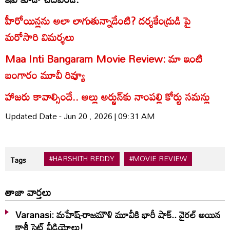
హీరోయిన్లను అలా లాగుతున్నాడేంటి? దర్శకేంద్రుడి పై
మరోసారి విమర్శలు
Maa Inti Bangaram Movie Review: మా ఇంటి
బంగారం మూవీ రివ్యూ
హాజరు కావాల్సిందే.. అల్లు అర్జున్‌కు నాంపల్లి కోర్టు సమన్లు
Updated Date - Jun 20 , 2026 | 09:31 AM
#HARSHITH REDDY
#MOVIE REVIEW
Tags
తాజా వార్తలు
Varanasi: మహేష్-రాజమౌళి మూవీకి భారీ షాక్.. వైరల్ అయిన
కాశీ సెట్ వీడియోలు!