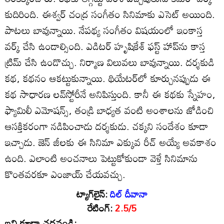
కుదిరింది. ఈశ్వర్‌ చంద్ర సంగీతం సినిమాకు ఎసెట్‌ అయింది.
పాటలు బావున్నాయి. నేపథ్య సంగీతం విషయంలో ఇంకాస్త
వర్క్‌ చేసి ఉండాల్సింది. ఎడిటర్‌ హృషికేశ్‌ ఫస్ట్‌ హాప్‌ను కాస్త
ట్రిమ్‌ చేసి ఉండొచ్చు. నిర్మాణ విలువలు బావున్నాయి. దర్శకుడి
కథ, కథనం ఆకట్టుకున్నాయి. థియేటర్‌లో కూర్చునప్పుడు ఈ
కథ సాధారణ లవ్‌స్టోరీనే అనిపిస్తుంది. కానీ ఈ కథకు స్నేహం,
ఫ్యామిలీ ఎమోషన్స్‌, తండ్రి బాధ్యత వంటి అంశాలను జోడించి
ఆసక్తికరంగా నడిపించాడు దర్శకుడు. చక్కని సందేశం కూడా
ఇచ్చాడు. జెన్‌ జీలకు ఈ సినిమా ఎక్కువ రీచ్‌ అయ్యే అవకాశం
ఉంది. ఎలాంటి అంచనాలు పెట్టుకోకుండా వెళ్తే సినిమాను
కొంతవరకూ ఎంజాయ్‌ చేయవచ్చు.
ట్యాగ్‌లైన్‌:
దిల్‌ దీవానా
రేటింగ్‌:
2.5/5
ఇవి కూడా చదవండి: