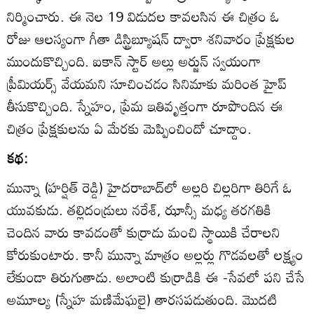
నిర్మించారు. ఈ నెల 19 విడుదల కావలసిన ఈ చిత్రం ఓ
రోజు ఆలస్యంగా గీతా డిస్ట్రిబ్యూషన్‌ ద్వారా శనివారం ప్రేక్షకుల
ముందుకొచ్చింది. ఐకాన్‌ స్టార్‌ అల్లు అర్జున్‌ స్వయంగా
ప్రీమియర్స్‌ వేయమని సూచించడం సినిమాకు మరింత హైప్‌
తీసుకొచ్చింది. స్నేహం, ప్రేమ ఇతివృత్తంగా రూపొందిన ఈ
చిత్రం ప్రేక్షకులను ఏ మేరకు మెప్పించిందో చూద్దాం.
కథ:
మున్నా (హర్షిత్‌ రెడ్డి) హైదరాబాద్‌లో అల్లరి చిల్లరిగా తిరిగే ఓ
యువకుడు. తల్లిదండ్రులు నరేశ్‌, ఝాన్సీ మధ్య తరగతికి
చెందిన వారు కావడంతో కుర్రాడు మంచి స్థాయికి చేరాలని
కోరుకుంటారు. కానీ మున్నా మాత్రం అల్లర్లు గొడవలతో లక్ష్యం
లేకుండా తిరుగుతాడు. అలాంటి కుర్రాడికి ఈ -సేవలో పని చేసే
అమూల్య (స్నేహ మణిమేఘలై) తారసపడుతుంది. మొదటి