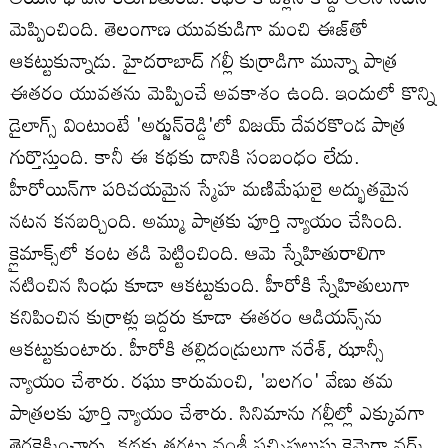
మెప్పించింది. తెలంగాణ యువకుడిగా మంచి ఈజ్‌తో
ఆకట్టుకున్నాడు. హైదరాబాద్ గల్లీ కుర్రాడిగా మున్నా పాత్ర
ఈతరం యువతను మెప్పించే అవకాశం ఉంది. ఇందులో కొన్ని
డైలాగ్స్‌ వింటుంటే 'అర్జున్‌రెడ్డి'లో విజయ్‌ దేవరకొండ పాత్ర
గుర్తొస్తుంది. కానీ ఈ కథకు దానికి సంబంధం లేదు.
హీరోయిన్‌గా పరిచయమైన స్మేహ మణిమేఘలై అద్భుతమైన
నటన కనబర్చింది. అమ్ము పాత్రకు పూర్తి న్యాయం చేసింది.
క్లైమాక్స్‌లో కంట తడి పెట్టించింది. ఆమె స్నేహితురాలిగా
నటించిన సింధు కూడా ఆకట్టుకుంది. హీరోకి స్నేహితులుగా
కనిపించిన కుర్రాళ్లు ఇద్దరు కూడా ఈతరం ఆడియన్స్‌ను
ఆకట్టుకుంటారు. హీరోకి తల్లిదండ్రులుగా నరేశ్‌, ఝాన్సీ
న్యాయం చేశారు. రఘు కారుమంచి, 'బలగం' వేణు తమ
పాత్రలకు పూర్తి న్యాయం చేశారు. సినిమాను గల్లీల్లో ఎక్కువగా
తెరకెక్కించారు. కథకు తగ్గట్టు వంశీ పచ్చిపులుసు కెమెరా వర్క్‌