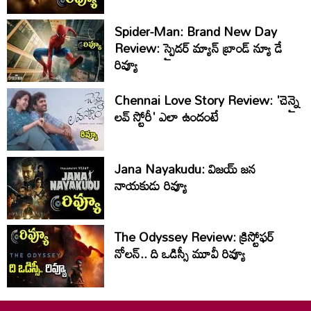
Spider-Man: Brand New Day
Review: స్పైడ‌ర్ మ్యాన్ బ్రాండ్ న్యూ డే
రివ్యూ
Chennai Love Story Review: 'చెన్నై
లవ్ స్టోరీ' ఎలా ఉందంటే
Jana Nayakudu: విజయ్‌ జన
నాయకుడు రివ్యూ
The Odyssey Review: క్రిస్టోఫర్
నోల‌న్.. ది ఒడిస్సీ మూవీ రివ్యూ