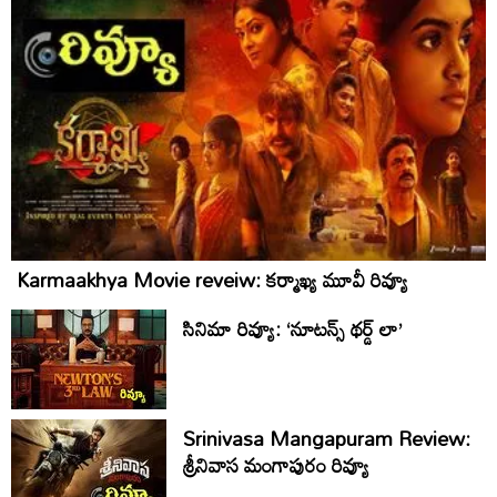
Karmaakhya Movie reveiw: కర్మాఖ్య మూవీ రివ్యూ
సినిమా రివ్యూ: ‘నూటన్స్‌ థర్డ్‌ లా’
Srinivasa Mangapuram Review:
శ్రీనివాస మంగాపురం రివ్యూ