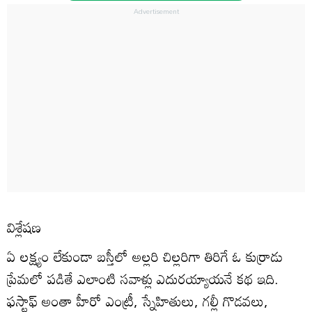
విశ్లేషణ
ఏ లక్ష్యం లేకుండా బస్తీలో అల్లరి చిల్లరిగా తిరిగే ఓ కుర్రాడు
ప్రేమలో పడితే ఎలాంటి సవాళ్లు ఎదురయ్యాయనే కథ ఇది.
ఫస్టాఫ్‌ అంతా హీరో ఎంట్రీ, స్నేహితులు, గల్లీ గొడవలు,