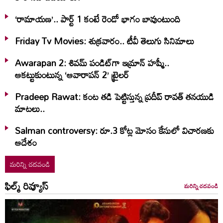
‘రామాయణ’.. పార్ట్‌ 1 కంటే రెండో భాగం బావుంటుంది
Friday Tv Movies: శుక్ర‌వారం.. టీవీ తెలుగు సినిమాలు
Awarapan 2: శివమ్ పండిట్‌గా ఇమ్రాన్ హష్మీ..
ఆకట్టుకుంటున్న ‘ఆవారాపన్ 2’ ట్రైలర్
Pradeep Rawat: కంట తడి పెట్టిస్తున్న ప్రదీప్ రావత్ తనయుడి
మాటలు..
Salman controversy: రూ.3 కోట్ల మోసం కేసులో విచారణకు
ఆదేశం
మరిన్ని చదవండి
ఫిల్మ్ రివ్యూస్
మరిన్ని చదవండి