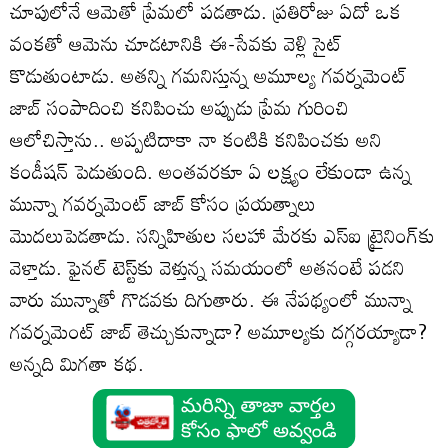
చూపులోనే ఆమెతో ప్రేమలో పడతాడు. ప్రతిరోజు ఏదో ఒక
వంకతో ఆమెను చూడటానికి ఈ-సేవకు వెళ్లి సైట్‌
కొడుతుంటాడు. అతన్ని గమనిస్తున్న అమూల్య గవర్నమెంట్‌
జాబ్‌ సంపాదించి కనిపించు అప్పుడు ప్రేమ గురించి
ఆలోచిస్తాను.. అప్పటిదాకా నా కంటికి కనిపించకు అని
కండీషన్‌ పెడుతుంది. అంతవరకూ ఏ లక్ష్యం లేకుండా ఉన్న
మున్నా గవర్నమెంట్‌ జాబ్‌ కోసం ప్రయత్నాలు
మొదలుపెడతాడు. సన్నిహితుల సలహా మేరకు ఎస్‌ఐ ట్రైనింగ్‌కు
వెళ్తాడు. ఫైనల్‌ టెస్ట్‌కు వెళ్తున్న సమయంలో అతనంటే పడని
వారు మున్నాతో గొడవకు దిగుతారు. ఈ నేపథ్యంలో మున్నా
గవర్నమెంట్‌ జాబ్‌ తెచ్చుకున్నాడా? అమూల్యకు దగ్గరయ్యాడా?
అన్నది మిగతా కథ.