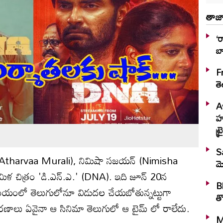
తాజా
‘ర
బ
F
త
A
హష్మీ.. ఆక
ట్
S
ీ (Atharvaa Murali), నిమిషా సజయన్ (Nimisha
మ
ళ చిత్రం 'డి.ఎన్.ఎ.' (DNA). ఇది జూన్ 20న
Bh
మయంలో తెలుగులోనూ విడుదల చేయబోతున్నట్టుగా
తొ
కారణాలు ఏవైనా ఆ సినిమా తెలుగులో ఆ టైమ్ లో రాలేదు.
M