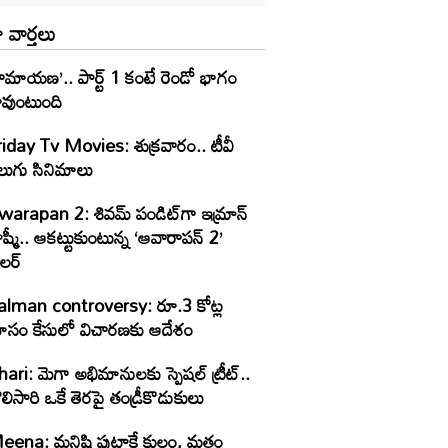
 వార్తలు
ామాయణ’.. పార్ట్‌ 1 కంటే రెండో భాగం
ావుంటుంది
riday Tv Movies: శుక్ర‌వారం.. టీవీ
ెలుగు సినిమాలు
warapan 2: శివమ్ పండిట్‌గా ఇమ్రాన్
ట్టుకుంటున్న ‘ఆవారాపన్ 2’
రైలర్
alman controversy: రూ.3 కోట్ల
ోసం కేసులో విచారణకు ఆదేశం
ari: మెగా అభిమానులకు స్పెషల్ ట్రీట్..
లిసారి ఒకే తెరపై తండ్రీకొడుకులు
eena: మనిషి పుట్టాకే కులం, మతం