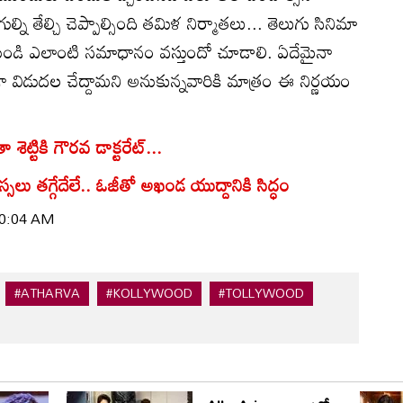
 తేల్చి చెప్పాల్సింది తమిళ నిర్మాతలు... తెలుగు సినిమా
రి నుండి ఎలాంటి సమాధానం వస్తుందో చూడాలి. ఏదేమైనా
గా విడుదల చేద్దామని అనుకున్నవారికి మాత్రం ఈ నిర్ణయం
శెట్టికి గౌరవ డాక్టరేట్...
లు తగ్గేదేలే.. ఓజీతో అఖండ యుద్దానికి సిద్ధం
 10:04 AM
#ATHARVA
#KOLLYWOOD
#TOLLYWOOD