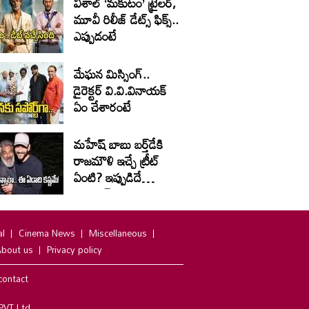
విశాల్ ‘మకుటం’ ట్రైలర్,
మూవీ రిలీజ్ డేట్స్ ఫిక్స్..
ఎప్పుడంటే
మేఘన మిస్సింగ్..
డైరెక్టర్ వి.వి.వినాయక్
ఏం చేశారంటే
మహేష్ బాబు బర్త్‌డే‌కి
రాజమౌళి ఇచ్చే ట్రీట్
ఏంటి? ఇప్పుడిదే
ట్రెండింగ్
al
Cinema News
Miscellaneous
bout us
Privacy policy
contact
PVT Ltd.