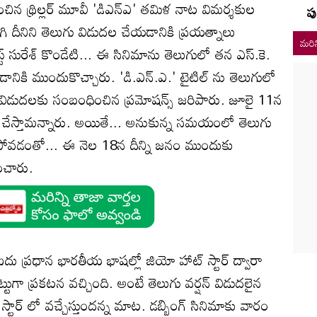
ించిన థ్రిల్లర్ మూవీ 'డిఎన్ఎ' తమిళ నాట విమర్శకుల
పు
గి దీనిని తెలుగు విడుదల చేయడానికి ప్రయత్నాలు
మరిన
్ సురేశ్‌ కొండేటి... ఈ సినిమాను తెలుగులో తన ఎస్.కె.
యడానికి ముందుకొచ్చారు. 'డి.ఎన్.ఎ.' టైటిల్ ను తెలుగులో
 విడుదలకు సంబంధించిన ప్రమోషన్స్ జరిపారు. జూలై 11న
చేస్తామన్నారు. అయితే... అనుకున్న సమయంలో తెలుగు
 కాకపోవడంతో... ఈ నెల 18న దీన్ని జనం ముందుకు
ించారు.
దు ప్రధాన భారతీయ భాషల్లో జియో హాట్ స్టార్ ద్వారా
ట్టుగా ప్రకటన వచ్చింది. అంటే తెలుగు వర్షన్ విడుదలైన
్టార్ లో వచ్చేస్తుందన్న మాట. డబ్బింగ్ సినిమాకు వారం