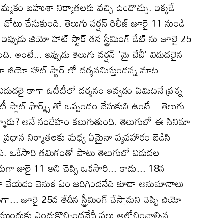
నమ్మకం బహుశా నిర్మాతలకు వచ్చి ఉండొచ్చు. ఇక్కడే
టు చేసుకుంది. తెలుగు వర్షన్ రిలీజ్ జూలై 11 నుండి
 ఇప్పుడు జియో హాట్ స్టార్ తన స్ట్రీమింగ్ డేట్ ను జూలై 25
ింది. అంటే... ఇప్పుడు తెలుగు వర్షన్ 'మై బేబీ' విడుదలైన
ిమా జియో హాట్ స్టార్ లో దర్శనమిస్తుందన్న మాట.
ిడుదలై కాగా ఓటీటీలో దర్శనం ఇవ్వడం ఏమిటనే ప్రశ్న
 ప్లాట్‌ ఫార్మ్స్ తో ఒప్పందం చేసుకుని ఉంటే... తెలుగు
అమ్మారు? అనే సందేహం కలుగుతుంది. తెలుగులో ఈ సినిమా
్ర ప్రధాన నిర్మాతలకు మధ్య ఏమైనా వ్యవహారం బెడిసి
ుంది. ఒకేసారి తమిళంతో పాటు తెలుగులో విడుదల
 జులై 11 అని చెప్పి ఒకసారి... కాదు... 18న
ిదా వేయడం వెనుక ఏం జరిగిందనేది కూడా అనుమానాలు
్టుగా... జూలై 25వ తేదీన స్ట్రీమింగ్ చేస్తామని చెప్పి జియో
ం ముందుకు ఎందుకొచ్చిందనేదీ పలు ఆలోచించాల్సిన