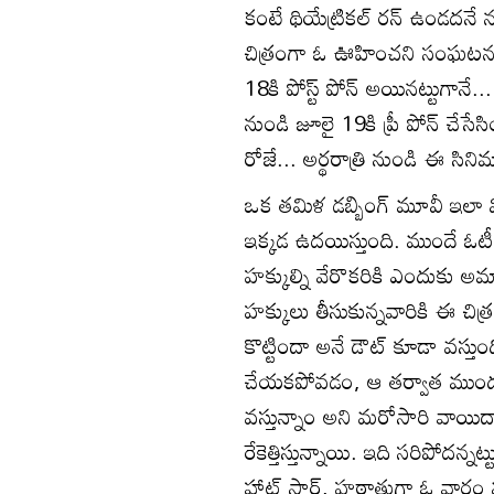
కంటే థియేట్రికల్ రన్ ఉండదనే 
చిత్రంగా ఓ ఊహించని సంఘటన చో
18కి పోస్ట్ పోన్ అయినట్టుగానే...
నుండి జూలై 19కి ప్రీ పోన్ చేసేస
రోజే... అర్థరాత్రి నుండి ఈ సిన
ఒక తమిళ డబ్బింగ్ మూవీ ఇలా వ
ఇక్కడ ఉదయిస్తుంది. ముందే ఓటీటీ
హక్కుల్ని వేరొకరికి ఎందుకు 
హక్కులు తీసుకున్నవారికి ఈ చిత
కొట్టిందా అనే డౌట్ కూడా వస్త
చేయకపోవడం, ఆ తర్వాత ముందుగా
వస్తున్నాం అని మరోసారి వాయ
రేకెత్తిస్తున్నాయి. ఇది సరిపోదన్నట
హాట్ స్టార్, హఠాత్తుగా ఓ వార