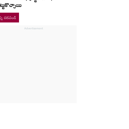
ట్టుకొచ్చాయి
్ని చదవండి