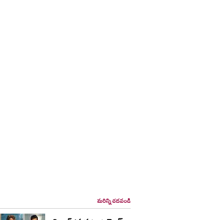
మరిన్ని చదవండి