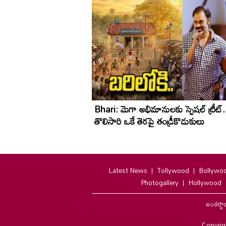
Bhari: మెగా అభిమానులకు స్పెషల్ ట్రీట్.
తొలిసారి ఒకే తెరపై తండ్రీకొడుకులు
Latest News
Tollywood
Bollywo
Photogallery
Hollywood
అంతర్జా
Copyrig