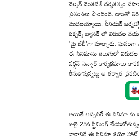
నెల్సన్ వెంకటేశ్‌ దర్శకత్వం వహ
ప్రశంసలు పొందింది. దాంతో తిరి
మొదలయ్యాయి. సీనియర్ జర్నలిస్ట
పిక్చర్స్ బ్యానర్ లో విడుదల చే
'మై బేబీ'గా మార్చారు. ఘనంగా
ఈ సినిమాను తెలుగులో విడుదల 
వర్షన్ సెన్సార్ కార్యక్రమాలు
తీసుకొస్తున్నట్టు ఆ తర్వాత ప్రకట
అయితే అప్పటికే ఈ సినిమా ను ఐ
జులై 25న స్ట్రీమింగ్ చేయబోతున్న
వారానికే ఈ సినిమా జియో హాట్ స