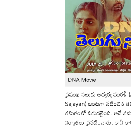
DNA Movie
ప్రముఖ నటుడు అధ్వర్య మురళ
Sajayan) జంటగా నటించిన తమి
తమిళంలో విడుదలైంది. అదే స
నిర్మాతలు ప్రకటించారు. కానీ 