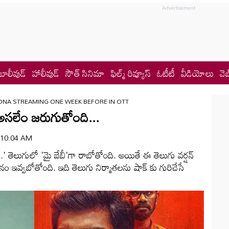
బాలీవుడ్
హాలీవుడ్
సౌత్ సినిమా
ఫిల్మ్ రివ్యూస్
ఓటీటీ
వీడియోలు
వెబ
DNA STREAMING ONE WEEK BEFORE IN OTT
లేం జరుగుతోంది...
 | 10:04 AM
.' తెలుగులో 'మై బేబీ'గా రాబోతోంది. అయితే ఈ తెలుగు వర్షన్
ం ఇవ్వబోతోంది. ఇది తెలుగు నిర్మాతలను షాక్ కు గురిచేసే