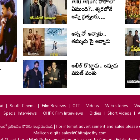
Allu Arjun: రాకా’లో
ఏముంది?.. త్వరలోనే
అన్ని ప్రశ్నలకు
సమాధానం
అన్న నో అన్నాడు..
తమ్ముడు సై అన్నాడు
అఖిల్ కొట్టాడు.. ఇప్పుడు
.
వరుణ్ వంతు
od
South Cinema
Film Reviews
OTT
Videos
Web-stories
Vir
Special Interviews
OHRK Film Interviews
Oldies
Short Videos
A
లంలో ప్రకటనల కొరకు సంప్రదించండి
|
For internet advertisement and sales please 
Mailicon digitalsales@Chitrajyothy.com
ht © and Trade Mark Notice owned by or licensed to Aamoda Publications 