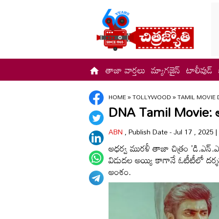
తాజా వార్తలు
మ్యాగజైన్
టాలీవుడ్
HOME
»
TOLLYWOOD
»
TAMIL MOVIE 
DNA Tamil Movie: అస
ABN
, Publish Date - Jul 17 , 2025
అధర్వ మురళీ తాజా చిత్రం 'డి.ఎన్.ఎ
విడుదల అయ్యి కాగానే ఓటీటీలో దర్శన
అంశం.