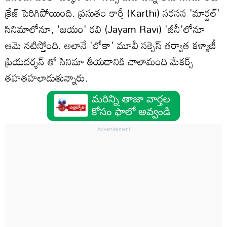
క్రేజ్ పెరిగిపోయింది. ప్రస్తుతం కార్తీ (Karthi) సరసన 'మార్షల్'
సినిమాలోనూ, 'జయం' రవి (Jayam Ravi) 'జీనీ'లోనూ
ఆమె నటిస్తోంది. అలానే 'లోకా' మూవీ సక్సెస్ తర్వాత కళ్యాణీ
ప్రియదర్శన్ తో సినిమా తీయడానికి చాలామంది మేకర్స్
తహతహలాడుతున్నారు.