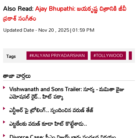
Also Read:
Ajay Bhupathi: జయకృష్ణ చిత్రానికి జీవీ
ప్రకాశ్ సంగీతం
Updated Date - Nov 20 , 2025 | 01:59 PM
#KALYANI PRIYADARSHAN
#TOLLYWOOD
#K
Tags
తాజా వార్తలు
Vishwanath and Sons Trailer: సూర్య - మమితా బైజు
ఎమోషనల్ రైడ్.. హిట్ పక్కా
ఎన్టీఆర్ పై ట్రోలింగ్.. స్పందించిన వరుణ్ తేజ్
ఎట్టకేలకు వరుణ్ కూడా హిట్ కొట్టేశాడు..
Divorce Case: సీఎం విజయ్ భార్య సంచలన నిర్ణయం