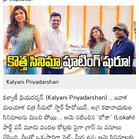
Kalyani Priyadarshan
కళ్యాణీ ప్రియదర్శన్ (Kalyani Priyadarshan)... ఇవాళ
మలయాళ చిత్ర సీమలో స్టార్ హీరోయిన్. అగ్ర కథానాయకుల
సినిమాలను మించి పోయి... ఆమె నటించిన 'లోకా' (Lokah)
పార్ట్ వన్ మూడు వందల కోట్లకు పైగా గ్రాస్ ను వసూలు
చేసింది. దీంతో ఒక్కసారిగా సెట్స్ మీద ఉన్న ఆమె సినిమాలకు