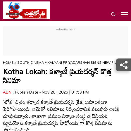
HOME
»
SOUTH CINEMA
»
KALYANI PRIYADARSHAN SIGNS NEW FILM WITH
Kotha Lokah: కళ్యాణీ ప్రియదర్శన్ కొత్త
సినిమా
ABN
, Publish Date - Nov 20 , 2025 | 01:59 PM
'లోక' చిత్రం తర్వాత కళ్యాణీ ప్రియదర్శన్ క్రేజ్ అమాంతంగా
పెరిగిపోయింది. ఆమెతో సినిమాలు నిర్మించడానికి పలువురు ఆసక్తి
చూపుతున్నారు. తాజాగా ప్రముఖ నిర్మాణ సంస్థ పొటెన్షియల్
స్టూడియోస్ కళ్యాణీ ప్రియదర్శన్ హీరోయిన్ గా కొత్త సినిమాను
ప్రారంభించింది.