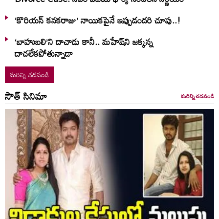
‘కొరియన్ కనకరాజు’ నాయికపైనే ఇప్పుడందరి చూపు..!
‘బాహుబలి’ని దాచాడు కానీ.. మహేష్‌ని జక్కన్న
దాచలేకపోతున్నాడా
మరిన్ని చదవండి
సౌత్ సినిమా
మరిన్ని చదవండి