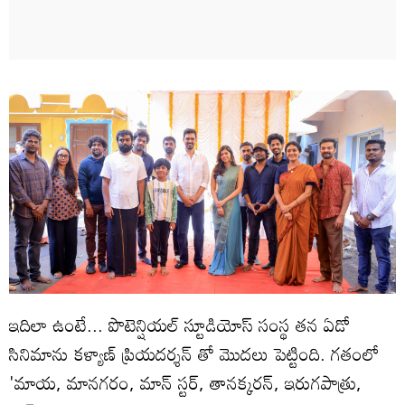
ఇదిలా ఉంటే... పొటెన్షియల్ స్టూడియోస్ సంస్థ తన ఏడో
సినిమాను కళ్యాణ్ ప్రియదర్శన్ తో మొదలు పెట్టింది. గతంలో
'మాయ, మానగరం, మాన్ స్టర్, తానక్కరన్, ఇరుగపాత్రు,