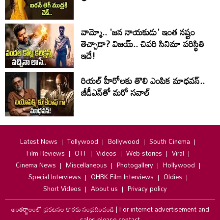
వామ్మో.. 'జ‌న నాయ‌కుడు' ఇంత నష్టం
తెచ్చాడా? విజయ్.. చివరి సినిమా పరిస్థితి
ఇదే!
రియల్ హీరోలకు తొలి ఎంపిక మాధవన్..
జీడీఎన్‌తో మరో సవాల్
Latest News
Tollywood
Bollywood
South Cinema
Film Reviews
OTT
Videos
Web-stories
Viral
Cinema News
Miscellaneous
Photogallery
Hollywood
Special Interviews
OHRK Film Interviews
Oldies
Short Videos
About us
Privacy policy
అంతర్జాలంలో ప్రకటనల కొరకు సంప్రదించండి
|
For internet advertisement and
sales please contact