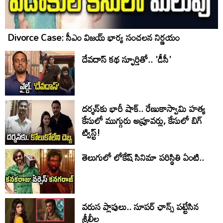
Divorce Case: సీఎం విజయ్ భార్య సంచలన నిర్ణయం
దేవదాస్ కథ స్ఫూర్తితో.. 'డీసీ'
దర్శన్‌కు భారీ షాక్.. రేణుకాస్వామి హత్య
కేసులో ముగ్గురు అప్రూవర్లు, కేసులో బిగ్
ట్విస్ట్!
తెలుగులో లోకేష్ సినిమా పరిస్థితి ఏంటి..
వరుస ప్లాపులు.. సూపర్ ఛాన్స్ పట్టేసిన
శ్రీలీల