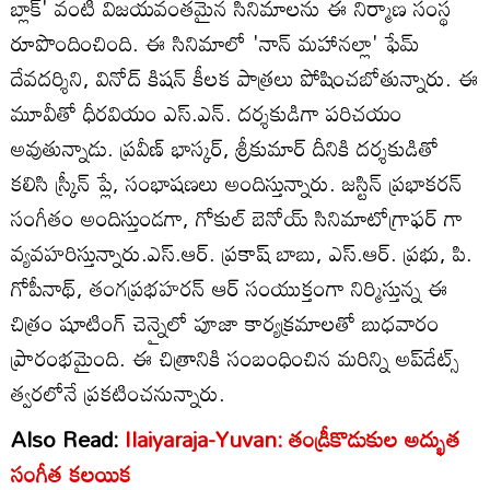
బ్లాక్' వంటి విజయవంతమైన సినిమాలను ఈ నిర్మాణ సంస్థ
రూపొందించింది. ఈ సినిమాలో 'నాన్ మహానల్లా' ఫేమ్
దేవదర్శిని, వినోద్ కిషన్ కీలక పాత్రలు పోషించబోతున్నారు. ఈ
మూవీతో ధీరవియం ఎస్.ఎన్. దర్శకుడిగా పరిచయం
అవుతున్నాడు. ప్రవీణ్‌ భాస్కర్, శ్రీకుమార్ దీనికి దర్శకుడితో
కలిసి స్క్రీన్ ప్లే, సంభాషణలు అందిస్తున్నారు. జస్టిన్ ప్రభాకరన్
సంగీతం అందిస్తుండగా, గోకుల్ బెనోయ్ సినిమాటోగ్రాఫర్ గా
వ్యవహరిస్తున్నారు.ఎస్.ఆర్. ప్రకాష్ బాబు, ఎస్.ఆర్. ప్రభు, పి.
గోపీనాథ్, తంగప్రభహరన్ ఆర్ సంయుక్తంగా నిర్మిస్తున్న ఈ
చిత్రం షూటింగ్ చెన్నైలో పూజా కార్యక్రమాలతో బుధవారం
ప్రారంభమైంది. ఈ చిత్రానికి సంబంధించిన మరిన్ని అప్‌డేట్స్
త్వరలోనే ప్రకటించనున్నారు.
Also Read:
Ilaiyaraja-Yuvan: తండ్రీకొడుకుల అద్భుత
సంగీత కలయిక