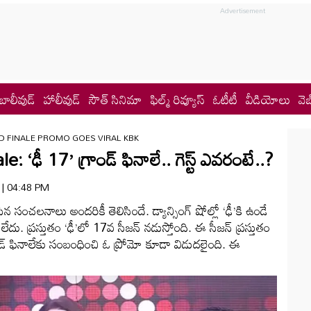
బాలీవుడ్
హాలీవుడ్
సౌత్ సినిమా
ఫిల్మ్ రివ్యూస్
ఓటీటీ
వీడియోలు
వెబ
D FINALE PROMO GOES VIRAL KBK
‘ఢీ 17’ గ్రాండ్ ఫినాలే.. గెస్ట్ ఎవరంటే..?
4 | 04:48 PM
చేసిన సంచలనాలు అందరికీ తెలిసిందే. డ్యాన్సింగ్ షోల్లో ‘ఢీ’కి ఉండే
ని లేదు. ప్రస్తుతం ‘ఢీ’లో 17వ సీజన్ నడుస్తోంది. ఈ సీజన్ ప్రస్తుతం
ాండ్ ఫినాలే‌కు సంబంధించి ఓ ప్రోమో కూడా విడుదలైంది. ఈ