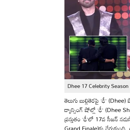
Dhee 17 Celebrity Season 
తెలుగు బుల్లితెరపై ‘ఢీ’ (Dhee)
డ్యాన్సింగ్ షోల్లో ‘ఢీ’ (Dhee Sh
ప్రస్తుతం ‘ఢీ’లో 17వ సీజన్ నడ
Grand Finale)కు చేరుకుంది. ఈ