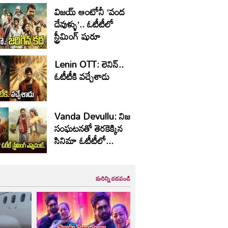
విజయ్ ఆంటోనీ ‘వంద
దేవుళ్ళు’.. ఓటీటీలో
స్ట్రీమింగ్ షురూ
Lenin OTT: లెనిన్..
ఓటీటీకి వ‌చ్చేశాడు
Vanda Devullu: నిజ
సంఘటనతో తెరకెక్కిన
సినిమా ఓటీటీలో...
మరిన్ని చదవండి