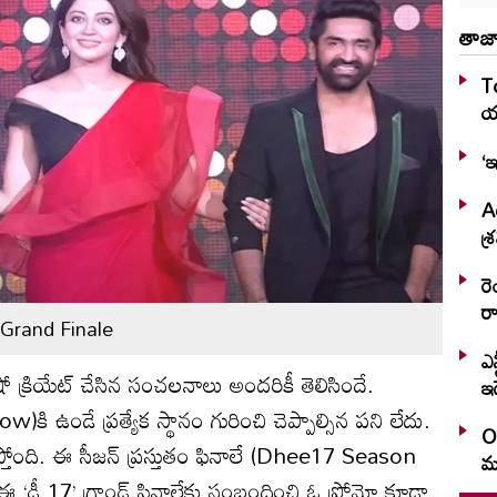
తాజా
T
య
‘ఇ
Ag
శ్ర
రె
ర
Grand Finale
ఎన
 షో క్రియేట్ చేసిన సంచలనాలు అందరికీ తెలిసిందే.
ఇ
ow)కి ఉండే ప్రత్యేక స్థానం గురించి చెప్పాల్సిన పని లేదు.
O
ుస్తోంది. ఈ సీజన్ ప్రస్తుతం ఫినాలే (Dhee17 Season
మ
 ‘ఢీ 17’ గ్రాండ్ ఫినాలే‌కు సంబంధించి ఓ ప్రోమో కూడా