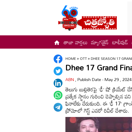
తాజా వార్తలు
మ్యాగజైన్
టాలీవుడ్
HOME
»
OTT
»
DHEE SEASON 17 GRAN
Dhee 17 Grand Finale: 
ABN
, Publish Date - May 29 , 202
తెలుగు బుల్లితెరపై ‘ఢీ’ షో క్రియేట్ 
ప్రత్యేక స్థానం గురించి చెప్పాల్సిన ప
ఫినాలేకు చేరుకుంది. ఈ ‘ఢీ 17’ గ్ర
ప్రోమోలో గెస్ట్ ఎవరో రివీల్ చేశారు.