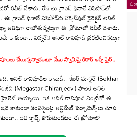
మరిన
వరో రివీల్ చేశారు. రేస్ టు గ్రాండ్ ఫినాలే ఎపిసోడ్‌లో
గ్రాండ్ ఫినాలే ఎపిసోడ్‌కు సక్సెస్‌ఫుల్ డైరెక్టర్ అనిల్
య అతిథిగా రాబోతున్నట్లుగా ఈ ప్రోమోలో రివీల్ చేశారు.
ాకుండా.. విన్నర్‌ని అనిల్ రావిపూడి ప్రకటించినట్లుగా
లు చేయిస్తున్నాడంటూ వేణు స్వామిపై కిరాక్ ఆర్పీ ఫైర్..
ి, అనిల్ రావిపూడిల కామెడీ.. శేఖర్ మాస్టర్‌ (Sekhar
చిరంజీవి (Megastar Chiranjeevi) పాటకి అనిల్
మోకే హైలెట్ అయ్యాయి. ఇక అనిల్ రావిపూడి ఎంట్రీతో ఈ
వే కాకుండా కంటెస్టెంట్ల అల్టిమేట్ పెర్ఫామెన్స్‌లు చూసి
కుండా.. లేచి క్లాప్స్ కొడుతుండటం ఈ ప్రోమోలో