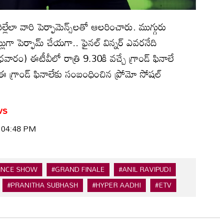
రిల్లేలా వారి పెర్ఫామెన్స్‌‌లతో ఆలరించారు. ముగ్గురు
నట్లుగా పెర్ఫామ్ చేయగా.. ఫైనల్ విన్నర్ ఎవరనేది
ారం) ఈటీవీలో రాత్రి 9.30కి వచ్చే గ్రాండ్ ఫినాలే
 ఈ గ్రాండ్ ఫినాలేకు సంబంధించిన ప్రోమో సోషల్
ws
| 04:48 PM
ANCE SHOW
#GRAND FINALE
#ANIL RAVIPUDI
#PRANITHA SUBHASH
#HYPER AADHI
#ETV