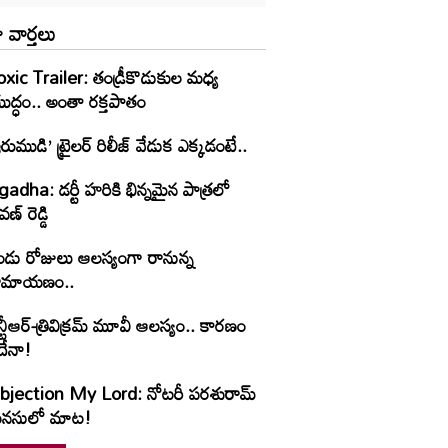
 వార్తలు
oxic Trailer: తండ్రీకొడుకుల మధ్య
ుద్ధం.. అంతా రక్తపాతం
రుముడి’ ట్రైలర్ రిలీజ్ వేడుక ఎక్కడంటే..
adha: డర్టీ హరికి భిన్నమైన పాత్రలో
వణ్‌ రెడ్డి
ండు రోజులు ఆలస్యంగా రానున్న
ామాయణం..
్టీఆర్-త్రివిక్రమ్ మూవీ ఆలస్యం.. కారణం
దేనా!
bjection My Lord: నోటరీ పరశురామ్‌
నసులో మాట!