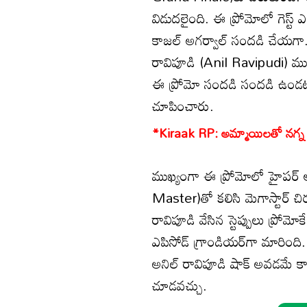
విడుదలైంది. ఈ ప్రోమోలో గెస్ట్ ఎ
కాజల్ అగర్వాల్ సందడి చేయగా.. ఈ 
రావిపూడి (Anil Ravipudi) ముఖ్
ఈ ప్రోమో సందడి సందడి ఉండటమే క
చూపించారు.
*Kiraak RP: అమ్మాయిలతో నగ్న పూజ
ముఖ్యంగా ఈ ప్రోమోలో హైపర్ ఆద
Master)తో కలిసి మెగాస్టార్ 
రావిపూడి వేసిన స్టెప్పులు ప్రో
ఎపిసోడ్ గ్రాండియర్‌గా మారింది. ఇ
అనిల్ రావిపూడి షాక్ అవడమే కా
చూడవచ్చు.