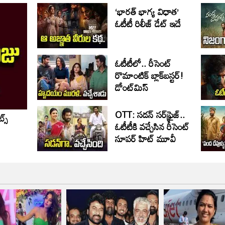
‘భారత్ భాగ్య విధాత’
ఓటీటీ రిలీజ్‌ డేట్‌ ఇదే
ఓటీటీలో.. రీసెంట్
రొమాంటిక్‌ బ్లాక్‌బ‌స్ట‌ర్‌!
డోంట్‌మిస్‌
OTT: స‌డ‌న్ స‌ర్‌ఫ్రైజ్‌..
స్‌
ఓటీటీకి వ‌చ్చేసిన రీసెంట్
సూప‌ర్ హిట్ మూవీ