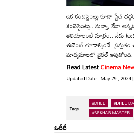
ఇక కంటెస్టెంట్లు కూడా స్టేజ్ దద్ద
కంటెస్టెంట్లు.. నువ్వా, నేనా అన్
తెలియాలంటే మాత్రం.. నేడు (బుధవ
ఈవెంట్ చూడాల్సిందే. ప్రస్తుతం
మాధ్యమాలలో వైరల్ అవుతోంది.
Read Latest
Cinema Ne
Updated Date - May 29 , 2024 
#DHEE
#DHEE D
Tags
#SEKHAR MASTER
ఓటీటీ