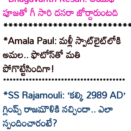
పూజతో గీ సారి దసరా జోర్దారుంటది
*************************
*Amala Paul: మళ్లీ స్పాట్‌లైట్‌లోకి
అమల.. ఫొటోస్‌‌తో మతి
పోగొట్టేసిందిగా!
**************************************
*SS Rajamouli: ‘కల్కి 2989 AD’
గ్లింప్స్ రాజమౌళికి నచ్చిందా.. ఎలా
స్పందించారంటే?