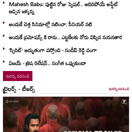
Mahesh Babu: పుట్టిన రోజు స్పెషల్.. అదిరిపోయే అప్డేట్
ఇచ్చిన జక్కన్న
అందుకే చెత్త సినిమాల్లో నటించా: సీనియర్ నటి
అందుకే ప్రమోషన్స్ కి రాను.. ఎట్టకేలకు నోరు విప్పిన నయనతార
‘స్పిరిట్’ అద్భుతంగా వస్తోంది - సందీప్ రెడ్డి వంగా
విజయ్ - త్రిష రిలేషన్.. సంగీత ఒప్పుకుందా
మరిన్ని చదవండి
ట్రైలర్స్ - టీజర్స్
మరిన్ని చదవండి