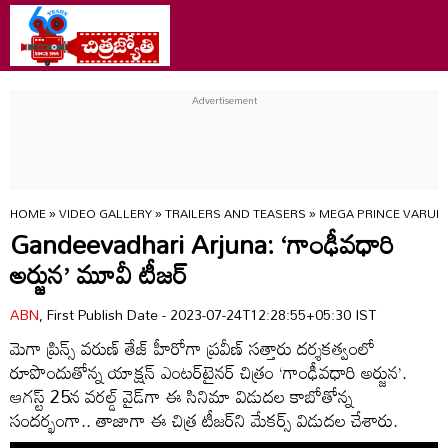
HOME
»
VIDEO GALLERY
»
TRAILERS AND TEASERS
»
MEGA PRINCE VARUN 
Gandeevadhari Arjuna: ‘గాంఢీవధారి
అర్జున’ మూవీ టీజర్
ABN
, First Publish Date - 2023-07-24T12:28:55+05:30 IST
మెగా ప్రిన్స్ వ‌రుణ్ తేజ్ హీరోగా ప్ర‌వీణ్ స‌త్తారు ద‌ర్శ‌క‌త్వంలో
రూపొందుతోన్న యాక్ష‌న్ ఎంట‌ర్‌టైన‌ర్ చిత్రం ‘గాంఢీవధారి అర్జున’.
ఆగ‌స్ట్ 25న వ‌ర‌ల్డ్ వైడ్‌గా ఈ సినిమా విడుదల కాబోతోన్న
సందర్భంగా.. తాజాగా ఈ చిత్ర టీజర్‌ని మేకర్స్ విడుదల చేశారు.