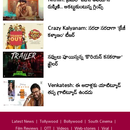
రుక్మిణి.. ఆకట్టుకుంటున్న గ్లింప్స్‌
Crazy Kalyanam: సరదా సరదాగా ‘క్రేజీ
కళ్యాణం’ టీజర్
నవ్వులు పూయిస్తున్న ‘కొరియన్ కనకరాజు’
ట్రైలర్
Venkatesh: ఈ ఆడాళ్లకు యాటిట్యూడ్
తప్ప గ్రాటిట్యూడ్ ఉండదు
Latest News
Tollywood
Bollywood
South Cinema
Film Reviews
OTT
Videos
Web-stories
Viral