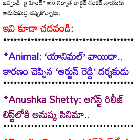
ఇవ్వండి. జై హింద్’’ అని నిర్మాత డాక్టర్ శంకర్ నాయుడు
అడుసుమిల్లి చెప్పుకొచ్చారు.
ఇవి కూడా చదవండి:
**************************************
*Animal: ‘యానిమల్’ వాయిదా..
కారణం చెప్పిన ‘అర్జున్ రెడ్డి’ దర్శకుడు
**************************************
*Anushka Shetty: ఆగస్ట్ రిలీజ్
లిస్ట్‌లోకి అనుష్క సినిమా..
**************************************