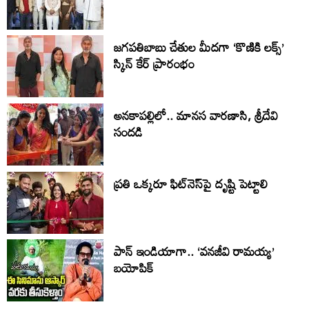
జగపతిబాబు చేతుల మీదగా ‘కొణికి లక్స్’
స్కిన్ కేర్ ప్రారంభం
అనకాపల్లిలో.. మానస వారణాసి, శ్రీదేవి
సంద‌డి
ప్ర‌తి ఒక్క‌రూ ఫిట్‌నెస్‌పై దృష్టి పెట్టాలి
పాన్ ఇండియాగా.. ‘వనజీవి రామయ్య’
బయోపిక్