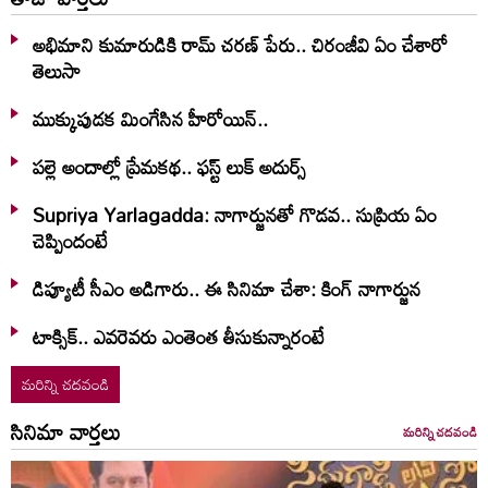
అభిమాని కుమారుడికి రామ్ చరణ్ పేరు.. చిరంజీవి ఏం చేశారో
తెలుసా
ముక్కుపుడక మింగేసిన హీరోయిన్..
పల్లె అందాల్లో ప్రేమకథ.. ఫస్ట్ లుక్ అదుర్స్
Supriya Yarlagadda: నాగార్జునతో గొడవ.. సుప్రియ ఏం
చెప్పిందంటే
డిప్యూటీ సీఎం అడిగారు.. ఈ సినిమా చేశా: కింగ్ నాగార్జున
టాక్సిక్.. ఎవరెవరు ఎంతెంత తీసుకున్నారంటే
మరిన్ని చదవండి
సినిమా వార్తలు
మరిన్ని చదవండి