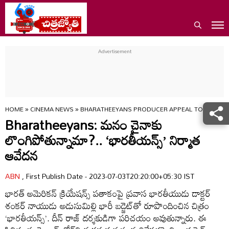
HOME
»
CINEMA NEWS
»
BHARATHEEYANS PRODUCER APPEAL TO ALL IND
Bharatheeyans: మనం చైనాకు
లొంగిపోతున్నామా?.. ‘భారతీయన్స్’ నిర్మాత
ఆవేదన
ABN
, First Publish Date - 2023-07-03T20:20:00+05:30 IST
భారత్ అమెరికన్ క్రియేషన్స్ పతాకంపై ప్రవాస భారతీయుడు డాక్టర్
శంకర్ నాయుడు అడుసుమిల్లి భారీ బడ్జెట్‌తో రూపొందించిన చిత్రం
‘భారతీయన్స్’. దీన్ రాజ్ దర్శకుడిగా పరిచయం అవుతున్నారు. ఈ