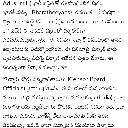
Adusumilli) భారీ బడ్జెట్‌తో రూపొందించిన చిత్రం
‘భారతీయన్స్’ (Bharatheeyans). రచయిత - ప్రేమకథా
చిత్రాల స్పెషలిస్ట్ దీన్ రాజ్ (‘ప్రేమించుకుందాం రా, కలిసుందాం
రా’ ఫేమ్) ఈ దేశభక్తి చిత్రంతో దర్శకుడిగా
పరిచయమవుతున్నారు. ఈ సినిమా సెన్సార్ విషయంలో అనేక
ఇబ్బందులను ఎదుర్కొంటోంది. ఈ సినిమాపై సెన్సార్ వారు
వ్యవహరిస్తున్న తీరుపై నిర్మాత ఆవేదన వ్యక్తం చేశారు. ఈ
సందర్భంగా నిర్మాత మాట్లాడుతూ..
‘‘సెన్సార్ బోర్డు ఉన్నతాధికారులు (Censor Board
Officials) చైనాకు భయపడి ఈ సినిమాలో మన గొంతును
మూయించే ప్రయత్నం చేస్తున్నారు. మన దేశంపై (India) చైనా
దురాగతాలను వెల్లడిస్తూ రూపొందిన మొదటి సినిమా ఇది. చైనా
దాడులు మరియు బ్యాక్‌స్టాబ్‌లు చాలావరకు మీకు తెలిసి
ఉండవచ్చు. ఇక్కడ చాలా ముఖ్యమైన విషయాలు ఉన్నాయి.