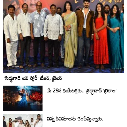
‘సిద్ధుగాడి లవ్ స్టోరీ’ టీజర్, ట్రైలర్
మే 29న థియేట‌ర్ల‌కు.. శ్రద్ధాదాస్ ‘త్రికాల’
చిన్న సినిమాలను చంపేస్తున్నారు.