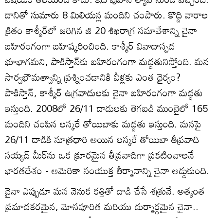
దానితో సుమారు 8 మిలియన్ల మందిని చంపారు. కొద్ది వారాల
క్రితం కాశ్మీర్‌లో జరిగిన జి 20 శిఖరాగ్ర సమావేశాన్ని చైనా
బహిరంగంగా బహిష్కరించింది. కాశ్మీర్ వివాదాస్పద
భూభాగమని, పాకిస్తాన్‌కు బహిరంగంగా మద్దతునిస్తోంది. మన
సార్వభౌమత్వాన్ని ప్రశ్నించడానికి వీళ్లకు ఎంత ధైర్యం?
పాకిస్తాన్, కాశ్మీర్ ఉగ్రవాదులకు చైనా బహిరంగంగా మద్దతు
ఇస్తుంది. 2008లో 26/11 దాడులకు తెగబడి ముంబైలో 165
మందిని చంపిన లస్కరే తోయిబాకు మద్దతు ఇస్తుంది. మనపై
26/11 దాడికి సూత్రధారి అయిన లస్కరే తోయిబా తీవ్రవాది
సయ్యద్ మీర్‌ను ఒక క్రూరమైన తీవ్రవాదిగా ప్రకటించాలనే
భారతదేశం - అమెరికా సంయుక్త తీర్మానాన్ని చైనా అడ్డుకుంది.
చైనా ఎప్పుడూ మన వెనుక కత్తితో దాడి చేసే శత్రువే. అత్యంత
ప్రమాదకరమైన, మోసపూరిత మరియు దుర్మార్గమైన చైనా..