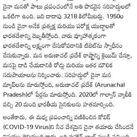
చైనా మనతో పాటు ప్రపంచంలోనే అతి పొడవైన సరిహద్దులలో
ఒకటిగా ఉంది. ఇది దాదాపు 3218 కిలోమీటర్లు. 1950ల
నుండి చైనా అనేక ప్రత్యక్ష మరియు పరోక్ష యుద్ధాలతో
భారతదేశాన్ని దెబ్బతీస్తోంది. వారు వ్యూహాత్మకంగా
భారతదేశాన్ని లక్ష్యంగా చేసుకోవడానికి టిబెట్‌ను స్వాధీనం
చేసుకున్నారు. మన అరుణాచల్ ప్రదేశ్ రాష్ట్రాన్ని క్లెయిమ్ చేస్తూ,
మనపై దాడి చేయడానికి రోడ్లు మరియు ఇతర మౌలిక
సదుపాయాలను నిర్మించారు. సరిహద్దులో చైనా మన
మ్యాప్‌లను మారుస్తోంది, అరుణాచల్ ప్రదేశ్‌ (Arunachal
Pradesh)లో పేర్లను మారుస్తోంది. 2020లో గాల్వాన్ వ్యాలీకి
వచ్చి 20 మంది భారతీయ సైనికులను హతమార్చింది.
అంతేకాదు, ఈ మధ్య ప్రపంచాన్ని వణికించిన కోవిడ్‌
(COVID-19 Virus)ని నీచ దేశమైన చైనా తయారు చేసిందనే
విషయం తెలియంది కాదు. ఇది వుహాన్ ల్యాబ్ నుండి వచ్చింది.