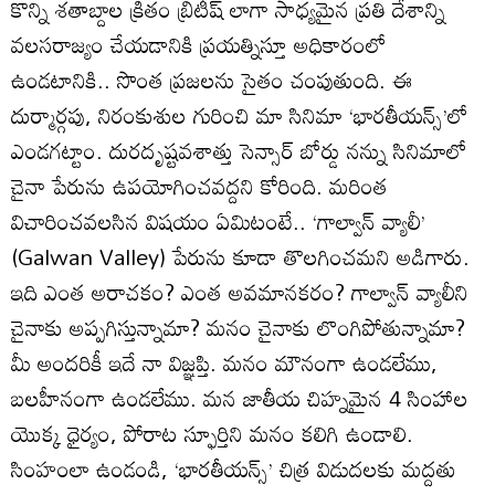
కొన్ని శతాబ్దాల క్రితం బ్రిటీష్ లాగా సాధ్యమైన ప్రతి దేశాన్ని
వలసరాజ్యం చేయడానికి ప్రయత్నిస్తూ అధికారంలో
ఉండటానికి.. సొంత ప్రజలను సైతం చంపుతుంది. ఈ
దుర్మార్గపు, నిరంకుశుల గురించి మా సినిమా ‘భారతీయన్స్’లో
ఎండగట్టాం. దురదృష్టవశాత్తు సెన్సార్ బోర్డు నన్ను సినిమాలో
చైనా పేరును ఉపయోగించవద్దని కోరింది. మరింత
విచారించవలసిన విషయం ఏమిటంటే.. ‘గాల్వాన్ వ్యాలీ’
(Galwan Valley) పేరును కూడా తొలగించమని అడిగారు.
ఇది ఎంత అరాచకం? ఎంత అవమానకరం? గాల్వాన్ వ్యాలీని
చైనాకు అప్పగిస్తున్నామా? మనం చైనాకు లొంగిపోతున్నామా?
మీ అందరికీ ఇదే నా విజ్ఞప్తి. మనం మౌనంగా ఉండలేము,
బలహీనంగా ఉండలేము. మన జాతీయ చిహ్నమైన 4 సింహాల
యొక్క ధైర్యం, పోరాట స్ఫూర్తిని మనం కలిగి ఉండాలి.
సింహంలా ఉండండి, ‘భారతీయన్స్’ చిత్ర విడుదలకు మద్దతు