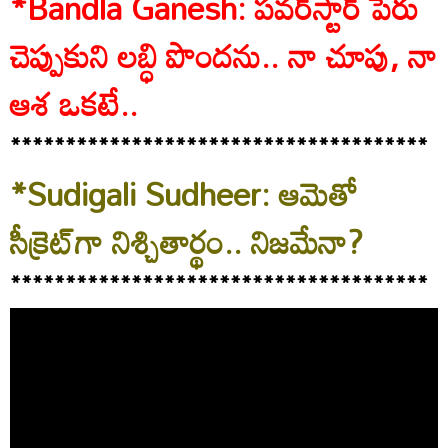
*Bandla Ganesh: పవర్‌స్టార్‌ పేరు
చెప్పుకుని లబ్ధి పొందను.. నా చూపు, నా
ఆశ ఒకటే..
**************************************
*Sudigali Sudheer: ఆమెతో
సీక్రెట్‌గా నిశ్చితార్థం.. నిజమేనా?
**************************************