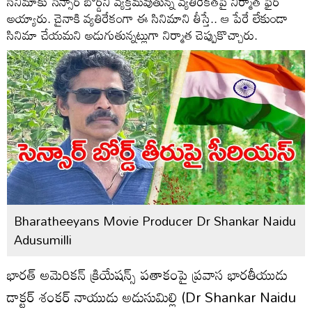
సినిమాకు సెన్సార్ బోర్డ్‌ని వ్యక్తమవుతున్న వ్యతిరేకతపై నిర్మాత ఫైర్
అయ్యారు. చైనాకి వ్యతిరేకంగా ఈ సినిమాని తీస్తే.. ఆ పేరే లేకుండా
సినిమా చేయమని అడుగుతున్నట్లుగా నిర్మాత చెప్పుకొచ్చారు.
Bharatheeyans Movie Producer Dr Shankar Naidu
Adusumilli
భారత్ అమెరికన్ క్రియేషన్స్ పతాకంపై ప్రవాస భారతీయుడు
డాక్టర్ శంకర్ నాయుడు అడుసుమిల్లి (Dr Shankar Naidu