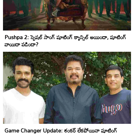
Pushpa 2: స్పెషల్ సాంగ్ షూటింగ్ క్యాన్సిల్ అయిందా, షూటింగ్
వాయిదా పడిందా?
Game Changer Update: శంకర్ లేకపోయినా షూటింగ్