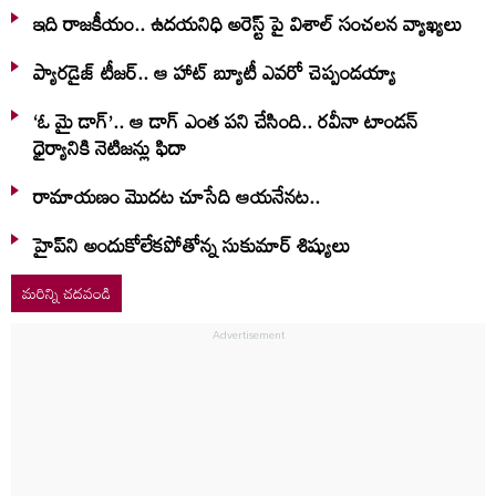
ఇది రాజకీయం.. ఉదయనిధి అరెస్ట్ పై విశాల్ సంచలన వ్యాఖ్యలు
ప్యారడైజ్ టీజర్.. ఆ హాట్ బ్యూటీ ఎవరో చెప్పండయ్యా
‘ఓ మై డాగ్’.. ఆ డాగ్ ఎంత పని చేసింది.. రవీనా టాండన్
ధైర్యానికి నెటిజన్లు ఫిదా
రామాయణం మొదట చూసేది ఆయనేనట..
హైప్‌ని అందుకోలేకపోతోన్న సుకుమార్ శిష్యులు
మరిన్ని చదవండి