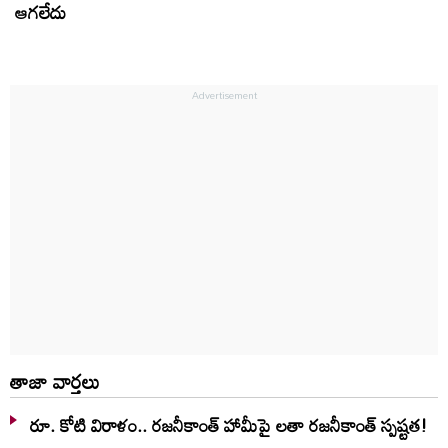
ఆగలేదు
తాజా వార్తలు
రూ. కోటి విరాళం.. రజనీకాంత్ హామీపై లతా రజనీకాంత్ స్పష్టత!