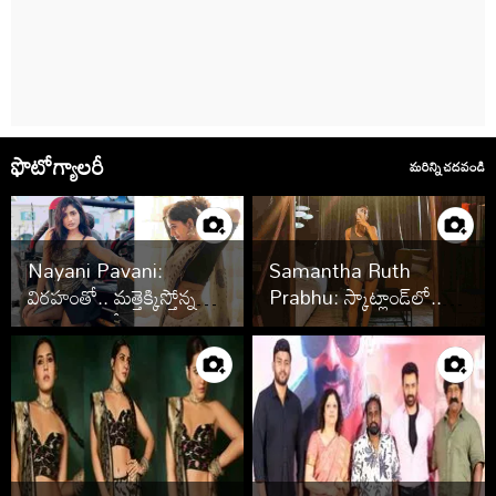
ఫొటోగ్యాలరీ
మరిన్ని చదవండి
Nayani Pavani:
Samantha Ruth
విర‌హంతో.. మ‌త్తెక్కిస్తోన్న
Prabhu: స్కాట్లాండ్‌లో..
పావ‌ని (ఫొటోలు)
స‌మంత హంగామా
(ఫొటోలు)