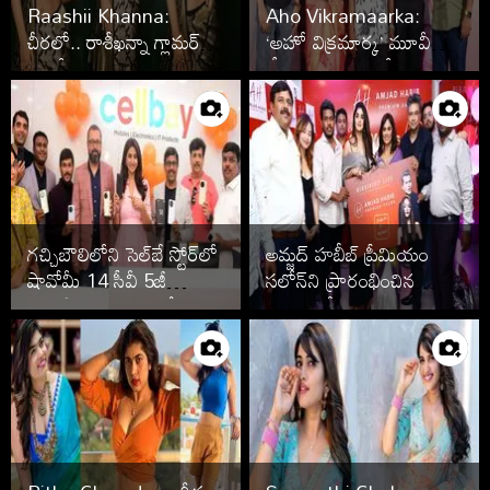
Raashii Khanna:
Aho Vikramaarka:
చీరలో.. రాశీఖన్నా గ్లామర్
‘అహో విక్రమార్క’ మూవీ
ఫొటోస్‌
టీజర్ లాంచ్ ఫొటోలు
గచ్చిబౌలిలోని సెల్‌బే స్టోర్‌లో
అమ్జద్ హబీబ్ ప్రీమియం
షావోమీ 14 సీవీ 5జీ
సలోన్‌ని ప్రారంభించిన
స్మార్ట్‌ఫోన్‌ను లాంచ్ చేసిన
నందితా శ్వేతా, డింపుల్
సినీనటి వర్షిణి ఫొటోలు
హయాతి ఫొటోలు