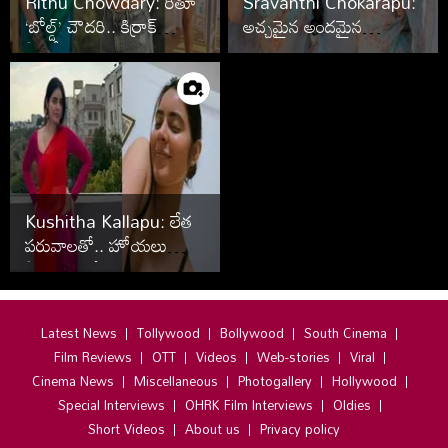
Rithu Chowdary: రీతూ
Sravanthi Chokarapu:
‘బోల్డ్‌’ చౌద‌రి.. కిర్రాక్
అచ్చమైన అందమైన
ఫోటోలు
తెలుగమ్మాయి స్రవంతి
ఫోటోలు
Kushitha Kallapu: లేత
ప‌రువాల‌తో.. హోయ‌లు
పోతున్న‌‘బ‌జ్జీల‌’ పాప
(ఫొటోలు)
Latest News
Tollywood
Bollywood
South Cinema
Film Reviews
OTT
Videos
Web-stories
Viral
Cinema News
Miscellaneous
Photogallery
Hollywood
Special Interviews
OHRK Film Interviews
Oldies
Short Videos
About us
Privacy policy