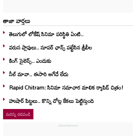
తాజా వార్తలు
తెలుగులో లోకేష్ సినిమా పరిస్థితి ఏంటి..
వరుస ప్లాపులు.. సూపర్ ఛాన్స్ పట్టేసిన శ్రీలీల
కింగ్ సైలెన్స్.. ఎందుకు
నీల్ మావా.. ఈసారి ఆగేదే లేదు
Rapid Chitram: సినిమా సమాచార మాలిక ర్యాపిడ్ చిత్రం!
హుషార్‌ పిట్టలు.. కొన్ని చోట్ల కేకలు పెట్టిస్తుంది
మరిన్ని చదవండి