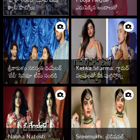
ర్యాలీ ఫొటోలు
ఎరుపెక్కిన అందాలతో
క‌వ్విస్తోన్న పూజా హెగ్డే..!
శ్రీకాకుళం సరస్వతి థియేటర్
Ketika Sharma: గ్లామర్
‘బేబీ’ సినిమా టీమ్ సందడి
వలపులతో కేక పుట్టిస్తోన్న
‘బ్రో’ బ్యూటీ..!
Nabha Natesh:
Sreemukhi: ట్రెడిషనల్‌