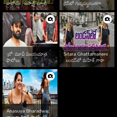
బాబోయ్.. ఇస్మార్ట్ బ్యూటీ ఓ
డ్రెస్‌లో గుర్తుపట్టనంతగా
రేంజ్‌లో అందాలు
మారిపోయిన శ్రీముఖిని
ఆరబోసిందిగా..!
చూశారా..?
‘బ్రో’ మూవీ విజయయాత్ర
Sitara Ghattamaneni
ఫొటోలు
: లండన్‌లో మహేశ్‌ గారాల
పట్టి సితార..!
Anasuya Bharadwaj: