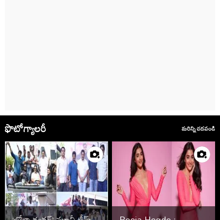
ఫొటోగ్యాలరీ
మరిన్ని చదవండి
‘భోళా శంకర్’ మూవీ టీమ్
Pooja Hegde :