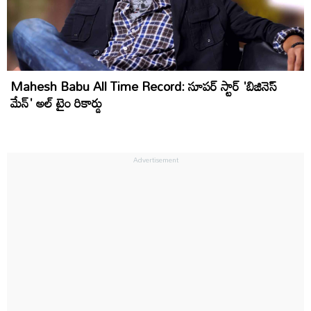
Mahesh Babu All Time Record: సూపర్ స్టార్ 'బిజినెస్
మేన్' అల్ టైం రికార్డు