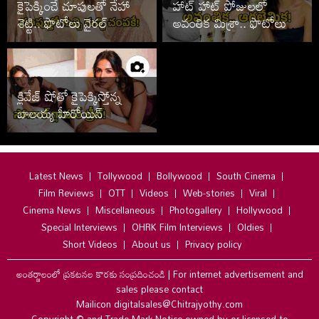
కైపెక్కించే చూపులతో నేహా
హాట్ హాట్ పోజులలో
శెట్టి.. ఫొటోలు వైరల్
అవంతిక మిశ్రా.. ఫొటోలు
వైరల్
క్లివేజ్ షోతో కైపెక్కిస్తోన్న
బాలయ్య హీరోయిన్
Latest News
Tollywood
Bollywood
South Cinema
Film Reviews
OTT
Videos
Web-stories
Viral
Cinema News
Miscellaneous
Photogallery
Hollywood
Special Interviews
OHRK Film Interviews
Oldies
Short Videos
About us
Privacy policy
అంతర్జాలంలో ప్రకటనల కొరకు సంప్రదించండి
|
For internet advertisement and
sales please contact
Mailicon digitalsales@Chitrajyothy.com