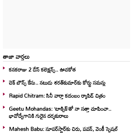
తాజా వార్తలు
కనకరాజు 2 డేస్ కలెక్షన్స్.. ఊచకోత
చెక్ బౌన్స్ కేసు.. నటుడు శరత్‌కుమార్‌కు కోర్టు సమన్లు
Rapid Chitram: సినీ వార్తా కదంబం ర్యాపిడ్ చిత్రం
Geetu Mohandas: ‘టాక్సిక్‌’తో నా సత్తా చూపించా..
భావోద్వేగానికి గురైన దర్శకురాలు
Mahesh Babu: సూపర్‌స్టార్‌కు చిరు, పవన్‌, వెంకీ స్పెషల్‌