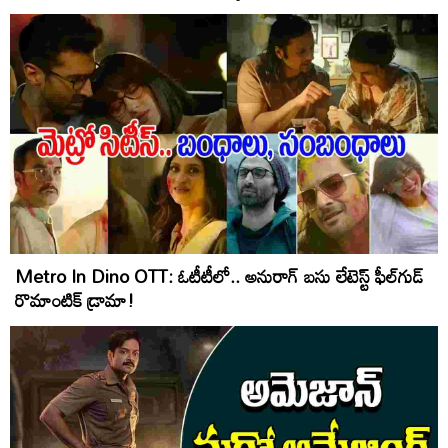
Metro In Dino OTT: ఓటీటీలో.. అనురాగ్ బ‌సు లేటెస్ట్ ఫీల్‌గుడ్
రొమాంటిక్ డ్రామా!