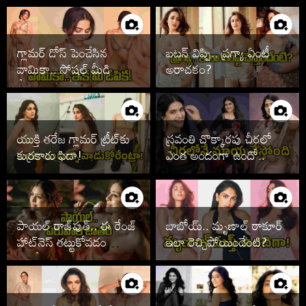
గ్లామర్ డోస్ పెంచేసిన
బటన్ విప్పి.. ప్రగ్యా ఏంటీ
వామికా.. సోషల్ మీడియా
అరాచకం?
షేక్!
యుక్తి తరేజ గ్లామర్ ట్రీట్‌కు
స్రవంతి చొక్కారపు చీరలో
కుర్రకారు ఫిదా!
ఎంత అందంగా ఉందో..
పాయల్ రాజ్‌పుత్.. ఈ రేంజ్
బాబోయ్.. మృణాల్ ఠాకూర్
హాట్‌నెస్ తట్టుకోవడం
ఇలా రెచ్చిపోయిందేంటి?
కష్టమే!