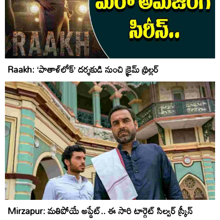
Raakh: ‘పాతాళ్‌లోక్‌’ దర్శకుడి నుంచి క్రైమ్‌ థ్రిల్లర్‌
Mirzapur: మతిపోయే అప్డేట్.. ఈ సారి టార్గెట్ సిల్వర్ స్క్రీన్