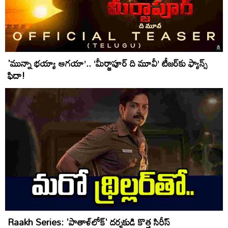
'మున్నా భయ్యా ఆగయా’.. ‘మీర్జాపూర్‌ ది మూవీ’ టీజర్‌కు ఫ్యాన్స్‌
ఫిదా!
Raakh Series: 'పాతాళ్‌లోక్‌' దర్శకుడి కొత్త సిరీస్‌