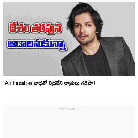
Ali Fazal: ఆ బాధతో నిద్రలేని రాత్రులు గడిపా!