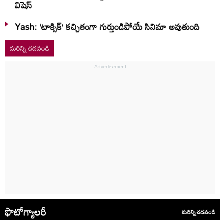
విషెస్‌
Yash: ‘టాక్సిక్’ కచ్చితంగా గుర్తుండిపోయే సినిమా అవుతుంది
మరిన్ని చదవండి
ఫొటోగ్యాలరీ
మరిన్ని చదవండి