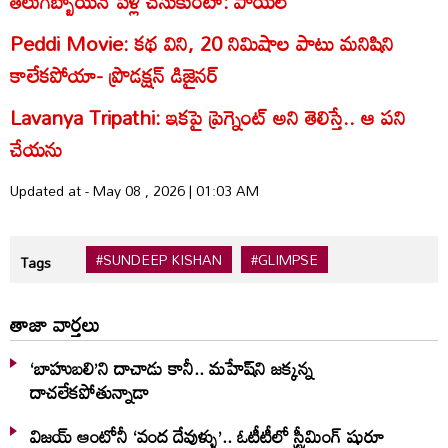
తెలుగబ్బాయినే పెళ్లి చేసుకుంటా: పాయల్
Peddi Movie: కథ విని, 20 నిమిషాల పాటు మనిషిని
కాలేకపోయా- ప్రొడక్షన్ డిజైనర్
Lavanya Tripathi: ఇకపై ప్రెగ్నెంట్ అని తెలిస్తే.. ఆ పని
చేయను
Updated at - May 08 , 2026 | 01:03 AM
#SUNDEEP KISHAN
#GLIMPSE
Tags
తాజా వార్తలు
‘బాహుబలి’ని దాచాడు కానీ.. మహేష్‌ని జక్కన్న
దాచలేకపోతున్నాడా
విజయ్ ఆంటోనీ ‘వంద దేవుళ్ళు’.. ఓటీటీలో స్ట్రీమింగ్ షురూ