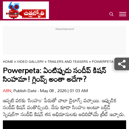
HOME
»
VIDEO GALLERY
»
TRAILERS AND TEASERS
»
POWERPETA SUNDEEP 
Powerpeta: ఏంటిప్పుడు సందీప్ కిషన్
సింహమా! గ్లింప్స్ అంతా అదేగా?
ABN
, Publish Date - May 08 , 2026 | 01:03 AM
ఇప్పటి వరకు ‘సింహం’ పేరుతో చాలా డైలాగ్స్ వచ్చాయి. ఇప్పుడిక
సందీప్ కిషన్ వంతొచ్చింది. నేను కూడా సింహం అంటూ బర్త్‌డే
స్పెషల్‌గా సందీప్ కిషన్ తన అభిమానులకు అదిరిపోయే ట్రీట్ ఇచ్చారు.