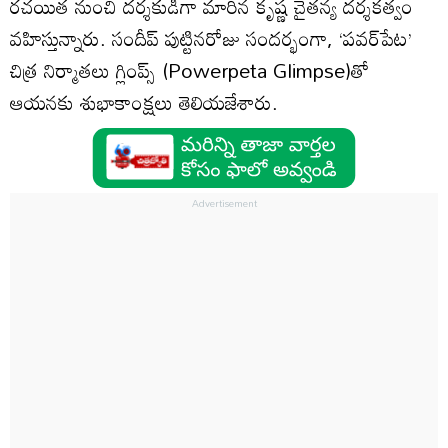
రచయిత నుంచి దర్శకుడిగా మారిన కృష్ణ చైతన్య దర్శకత్వం
వహిస్తున్నారు. సందీప్ పుట్టినరోజు సందర్భంగా, ‘పవర్‌పేట’
చిత్ర నిర్మాతలు గ్లింప్స్‌ (Powerpeta Glimpse)తో
ఆయనకు శుభాకాంక్షలు తెలియజేశారు.