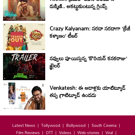
రుక్మిణి.. ఆకట్టుకుంటున్న గ్లింప్స్‌
Crazy Kalyanam: సరదా సరదాగా ‘క్రేజీ
కళ్యాణం’ టీజర్
నవ్వులు పూయిస్తున్న ‘కొరియన్ కనకరాజు’
ట్రైలర్
Venkatesh: ఈ ఆడాళ్లకు యాటిట్యూడ్
తప్ప గ్రాటిట్యూడ్ ఉండదు
Latest News
Tollywood
Bollywood
South Cinema
Film Reviews
OTT
Videos
Web-stories
Viral