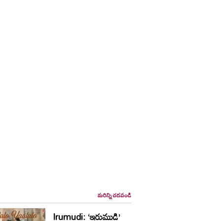
మరిన్ని చదవండి
Irumudi: ‘ఇరుముడి’