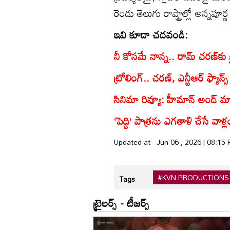
రెండు తెలుగు రాష్ట్రాల్లో అన్నపూర్ణ 
ఇవి కూడా చదవండి:
నీ కోసమే నాన్న.. రామ్ చరణ్‌కు క
ట్రోలింగ్.. చరణ్, ఎన్టీఆర్ ఫ్యా
సినిమా రివ్యూ: హీమాన్ అండ్‌ మాస
‘పెద్ది’ పాత్రను ఎగతాళి చేసే వా
Updated at - Jun 06 , 2026 | 08:15
#KVN PRODUCTIONS
Tags
ట్రైలర్స్ - టీజర్స్