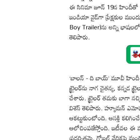
ఈ సినిమా జూన్ 19న హిందీతో
ఇండియా వైడ్‌గా ప్రేక్షకుల ము
Boy Trailer)ను అన్ని భాషలలోని
తెలిపారు.
‘బాలన్ - ది బాయ్’ మూవీ హిందీ 
ట్రైలర్‌ను నాగ చైతన్య, కన్నడ ట్ర
చేశారు. ట్రైలర్ తమకు బాగా నచ్చ
విశెస్ తెలిపారు. హ్యూమన్ ఎమోషన్
ఆకట్టుకుంటోంది. ఆసక్తి కలిగించే 
ఆలోచింపజేస్తోంది. ఇటీవల ఈ మూవీ ఫ
ప్రదర్శితమై, గ్లోబల్ వేదికపై మం