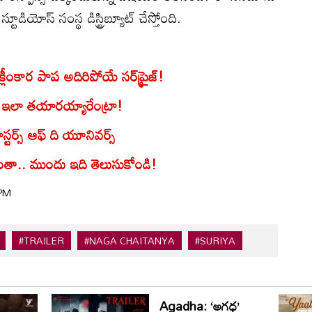
స్టూడియోస్ సంస్థ డిస్ట్రిబ్యూట్ చేస్తోంది.
్లీంకార పాప అదిరిపోయే సర్‌ప్రైజ్!
న్స్ ఇలా తయారయ్యారేంట్రా!
్టర్స్ ఆఫ్ ది యూనివ‌ర్స్
ళ్లంతా.. ముందు ఇది తెలుసుకోండి!
 PM
#TRAILER
#NAGA CHAITANYA
#SURIYA
Agadha: ‘అగధ’