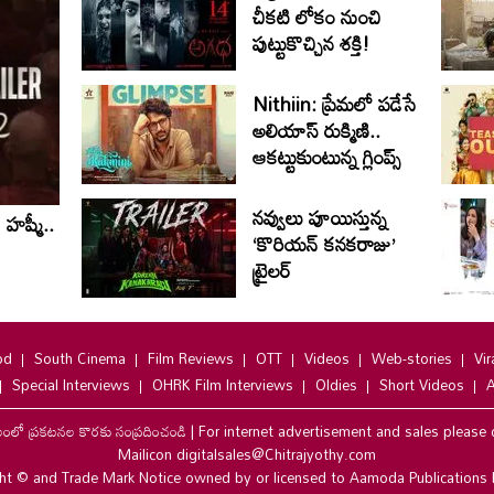
చీకటి లోకం నుంచి
పుట్టుకొచ్చిన శక్తి!
Nithiin: ప్రేమలో పడేసే
అలియాస్ రుక్మిణి..
ఆకట్టుకుంటున్న గ్లింప్స్‌
నవ్వులు పూయిస్తున్న
హష్మీ..
‘కొరియన్ కనకరాజు’
ట్రైలర్
od
South Cinema
Film Reviews
OTT
Videos
Web-stories
Vir
Special Interviews
OHRK Film Interviews
Oldies
Short Videos
A
లంలో ప్రకటనల కొరకు సంప్రదించండి
|
For internet advertisement and sales please 
Mailicon digitalsales@Chitrajyothy.com
ht © and Trade Mark Notice owned by or licensed to Aamoda Publications 