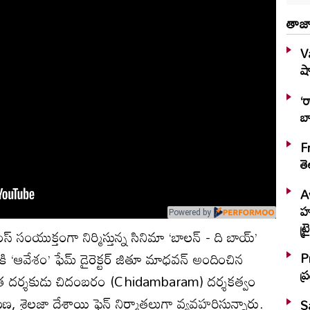
తాజా
V
షా
‘ర
బ
F
త
A
హష్మీ.. ఆక
Powered by
ట్
ిలింస్ సంయుక్తంగా నిర్మిస్తున్న సినిమా ‘బాలన్ - ది బాయ్’
ి ‘ఆవేశం’ ఫేమ్ డైరెక్టర్ జితూ మాధవన్ అందించిన
P
ప
స్’ చిత్ర దర్శకుడు చిదంబరం (Chidambaram) దర్శకత్వం
ణ, శైలజా దేశాయి ఫెన్ నిర్మాతలుగా వ్యవహరిస్తున్నారు.
S