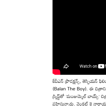
కేవీఎన్ ప్రొడక్షన్స్, తెస్పియన్ ఫ
(Balan The Boy). ఈ చిత్రానిక
స్క్రిప్ట్‌తో ‘మంజుమ్మెల్ బాయ్
వహిస్తున్నారు. వెంకట్ కె నారాయ