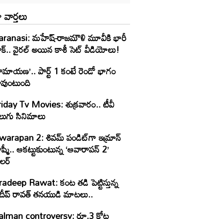
 వార్తలు
aranasi: మహేష్-రాజమౌళి మూవీకి భారీ
క్.. వైరల్ అయిన కాశీ సెట్ వీడియోలు!
ామాయణ’.. పార్ట్‌ 1 కంటే రెండో భాగం
ావుంటుంది
riday Tv Movies: శుక్ర‌వారం.. టీవీ
ెలుగు సినిమాలు
warapan 2: శివమ్ పండిట్‌గా ఇమ్రాన్
ట్టుకుంటున్న ‘ఆవారాపన్ 2’
రైలర్
radeep Rawat: కంట తడి పెట్టిస్తున్న
్రదీప్ రావత్ తనయుడి మాటలు..
alman controversy: రూ.3 కోట్ల