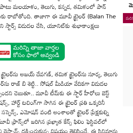
మ
 పాటు మలయాళం, తెలుగు, కన్నడ, తమిళంలో పాన్
ందుకు రాబోతోంది. తాజాగా ఈ మూవీ ట్రైలర్‌ (Balan The
మరిన
 స్టార్స్ విడుదల చేసి, యూనిట్‌కు శుభాకాంక్షలు
ట్రైలర్‌ను అజయ్ దేవగణ్, తమిళ ట్రైలర్‌ను సూర్య, తెలుగు
ైలర్‌ను రాజ్ బి శెట్టి.. సోషల్ మీడియా వేదికగా విడుదల
ిందని చెబుతూ.. మూవీ టీమ్‌కు ఈ స్టార్ హీరోలు బెస్ట్
స్, హార్ట్ టచింగ్‌గా సాగిన ఈ ట్రైలర్ ప్రతి ఒక్కరినీ
సస్పెన్స్, ఎమోషన్ వంటి అంశాలతో ట్రైలర్ ప్రేక్షకుల్ని
్రాన్స్‌లో జరిగిన ప్రఖ్యాత కేన్స్ ఫిలిం ఫెస్టివల్‌లో
చి రెస్పాన్స్ దక్కించుకున్న విషయం తెలిసిందే. ఈ సినిమాను