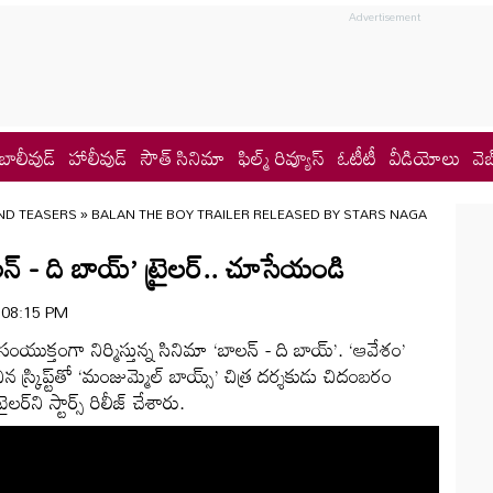
బాలీవుడ్
హాలీవుడ్
సౌత్ సినిమా
ఫిల్మ్ రివ్యూస్
ఓటీటీ
వీడియోలు
వెబ
ND TEASERS
»
BALAN THE BOY TRAILER RELEASED BY STARS NAGA
ాలన్ - ది బాయ్’ ట్రైలర్.. చూసేయండి
| 08:15 PM
స్ సంయుక్తంగా నిర్మిస్తున్న సినిమా ‘బాలన్ - ది బాయ్’. ‘ఆవేశం’
 స్క్రిప్ట్‌తో ‘మంజుమ్మెల్ బాయ్స్’ చిత్ర దర్శకుడు చిదంబరం
ర్‌ని స్టార్స్ రిలీజ్ చేశారు.