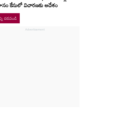
ోసం కేసులో విచారణకు ఆదేశం
్ని చదవండి