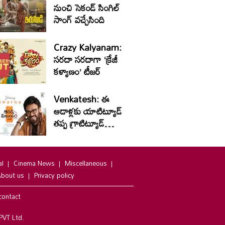
నుంచి సెకండ్ సింగిల్
సాంగ్ వచ్చేసింది
Crazy Kalyanam:
సరదా సరదాగా ‘క్రేజీ
కళ్యాణం’ టీజర్
Venkatesh: ఈ
ఆడాళ్లకు యాటిట్యూడ్
తప్ప గ్రాటిట్యూడ్
ఉండదు
al
Cinema News
Miscellaneous
bout us
Privacy policy
contact
PVT Ltd.