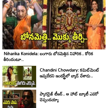
Niharika Konidela: బంగారు బోనమెత్తిన నిహారిక.. కోరిక
తీరిందంటూ..
Chandini Chowdary: కమిట్‌మెంట్
ఇవ్వలేదని ఇండస్ట్రీలో బ్యాడ్ చేశాడు..
ప్యారడైజ్ టీజర్.. ఆ హాట్ బ్యూటీ ఎవరో
చెప్పండయ్యా