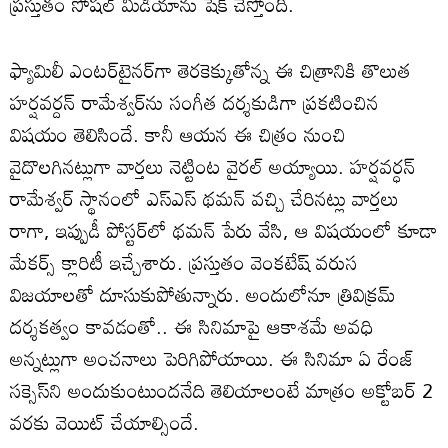
ప్రస్తుతం సోషల్ మీడియాను షేక్ చేస్తోంది.
ఫ్యామిలీ ఎంటర్‌టైనర్‌గా తెరకెక్కుతోన్న ఈ చిత్రానికి తొలుత
హర్షవర్దన్‌ రామేశ్వర్‌ను సంగీత దర్శకుడిగా ప్రకటించిన
విషయం తెలిసిందే. కానీ ఆయన ఈ చిత్రం నుంచి
వైదొలగినట్లుగా వార్తలు నెట్టింట వైరల్ అయ్యాయి. హర్షవర్ధన్‌
రామేశ్వర్‌ స్థానంలో ఎస్‌ఎస్‌ థమన్‌ వచ్చి చేరినట్లు వార్తలు
రాగా, ఇప్పుడీ పోస్టర్‌లో థమన్ పేరు వేసి, ఆ విషయంలో కూడా
మేకర్స్ క్లారిటీ ఇచ్చేశారు. ప్రస్తుతం వెంకటేష్ వరుస
విజయాలతో దూసుకుపోతున్నారు. అందులోనూ త్రివిక్రమ్
దర్శకత్వం కావడంతో.. ఈ సినిమాపై ఆకాశమే అవధి
అన్నట్లుగా అంచనాలు పెరిగిపోయాయి. ఈ సినిమా ఏ రేంజ్
సక్సెస్‌ని అందుకుంటుందనేది తెలియాలంటే మాత్రం అక్టోబర్ 2
వరకు వెయిట్ చేయాల్సిందే.