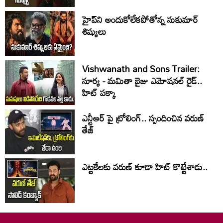
హైప్‌ని అందుకోలేకపోతోన్న సుకుమార్
శిష్యులు
Vishwanath and Sons Trailer:
సూర్య - మమితా బైజు ఎమోషనల్ రైడ్..
హిట్ పక్కా
ఎన్టీఆర్ పై ట్రోలింగ్.. స్పందించిన వరుణ్
తేజ్
ఎట్టకేలకు వరుణ్ కూడా హిట్ కొట్టేశాడు..