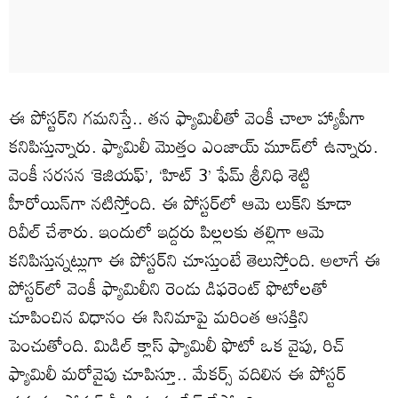
ఈ పోస్టర్‌‌ని గమనిస్తే.. తన ఫ్యామిలీతో వెంకీ చాలా హ్యాపీగా
కనిపిస్తున్నారు. ఫ్యామిలీ మొత్తం ఎంజాయ్ మూడ్‌లో ఉన్నారు.
వెంకీ సరసన ‘కెజియఫ్’, ‘హిట్ 3’ ఫేమ్ శ్రీనిధి శెట్టి
హీరోయిన్‌గా నటిస్తోంది. ఈ పోస్టర్‌లో ఆమె లుక్‌ని కూడా
రివీల్ చేశారు. ఇందులో ఇద్దరు పిల్లలకు తల్లిగా ఆమె
కనిపిస్తున్నట్లుగా ఈ పోస్టర్‌ని చూస్తుంటే తెలుస్తోంది. అలాగే ఈ
పోస్టర్‌లో వెంకీ ఫ్యామిలీని రెండు డిఫరెంట్ ఫొటోలతో
చూపించిన విధానం ఈ సినిమాపై మరింత ఆసక్తిని
పెంచుతోంది. మిడిల్ క్లాస్ ఫ్యామిలీ ఫొటో ఒక వైపు, రిచ్
ఫ్యామిలీ మరోవైపు చూపిస్తూ.. మేకర్స్ వదిలిన ఈ పోస్టర్