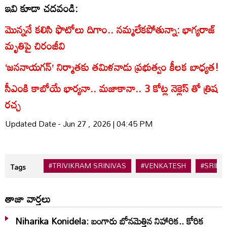
ఇవి కూడా చదవండి:
మొన్ననే కలిసి ఫొటోలు దిగాం.. నమ్మలేకపోతున్నా: భాగ్యరాజ్
మృతిపై చిరంజీవి
‘జననాయగన్‌’ నిర్మాతకు తమిళనాడు ప్రభుత్వం కీలక బాధ్యత!
సీఎంకి కాబోయే భార్యనా.. మజాకానా.. 3 కోట్ల నెక్లెస్ తో త్రిష
రచ్చ
Updated Date - Jun 27 , 2026 | 04:45 PM
#TRIVIKRAM SRINIVAS
#VENKATESH
#SRINI
Tags
తాజా వార్తలు
Niharika Konidela: బంగారు బోనమెత్తిన నిహారిక.. కోరిక