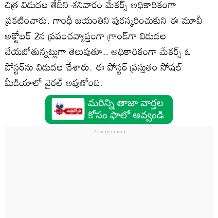
చిత్ర విడుదల తేదీని శనివారం మేకర్స్ అధికారికంగా
ప్రకటించారు. గాంధీ జయంతిని పురస్కరించుకుని ఈ మూవీ
అక్టోబర్ 2న ప్రపంచవ్యాప్తంగా గ్రాండ్‌గా విడుదల
చేయబోతున్నట్లుగా తెలుపుతూ.. అధికారికంగా మేకర్స్ ఓ
పోస్టర్‌ను విడుదల చేశారు. ఈ పోస్టర్ ప్రస్తుతం సోషల్
మీడియాలో వైరల్ అవుతోంది.