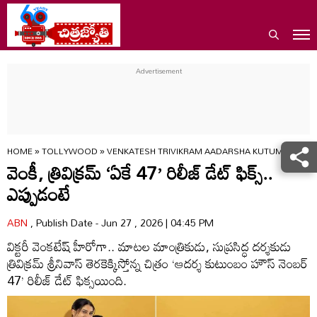
HOME
»
TOLLYWOOD
»
VENKATESH TRIVIKRAM AADARSHA KUTUMBAM HOU
వెంకీ, త్రివిక్రమ్ ‘ఏకే 47’ రిలీజ్ డేట్ ఫిక్స్..
ఎప్పుడంటే
ABN
, Publish Date - Jun 27 , 2026 | 04:45 PM
విక్టరీ వెంకటేష్ హీరోగా.. మాటల మాంత్రికుడు, సుప్రసిద్ధ దర్శకుడు
త్రివిక్రమ్ శ్రీనివాస్ తెరకెక్కిస్తోన్న చిత్రం ‘ఆదర్శ కుటుంబం హౌస్ నెంబర్
47’ రిలీజ్ డేట్ ఫిక్సయింది.