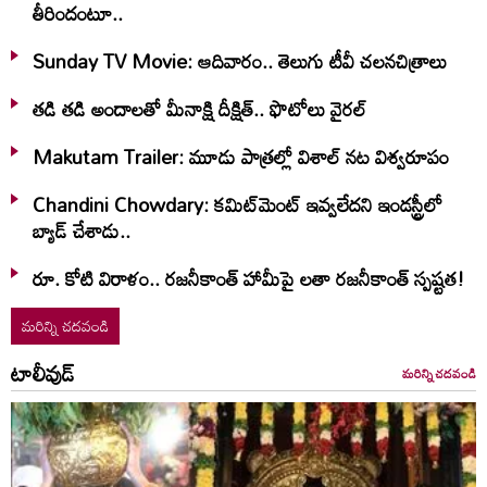
తీరిందంటూ..
Sunday TV Movie: ఆదివారం.. తెలుగు టీవీ చ‌ల‌న‌చిత్రాలు
తడి తడి అందాలతో మీనాక్షి దీక్షిత్‌.. ఫొటోలు వైరల్
Makutam Trailer: మూడు పాత్రల్లో విశాల్ నట విశ్వరూపం
Chandini Chowdary: కమిట్‌మెంట్ ఇవ్వలేదని ఇండస్ట్రీలో
బ్యాడ్ చేశాడు..
రూ. కోటి విరాళం.. రజనీకాంత్ హామీపై లతా రజనీకాంత్ స్పష్టత!
మరిన్ని చదవండి
టాలీవుడ్
మరిన్ని చదవండి