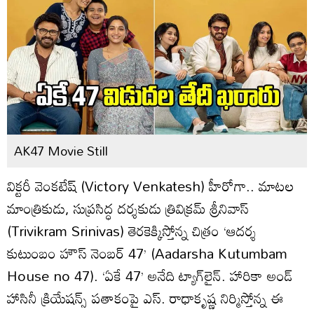
AK47 Movie Still
విక్టరీ వెంకటేష్ (Victory Venkatesh) హీరోగా.. మాటల
మాంత్రికుడు, సుప్రసిద్ధ దర్శకుడు త్రివిక్రమ్ శ్రీనివాస్
(Trivikram Srinivas) తెరకెక్కిస్తోన్న చిత్రం ‘ఆదర్శ
కుటుంబం హౌస్ నెంబర్ 47’ (Aadarsha Kutumbam
House no 47). ‘ఏకే 47’ అనేది ట్యాగ్‌లైన్. హారికా అండ్‌
హాసినీ క్రియేషన్స్‌ పతాకంపై ఎస్. రాధాకృష్ణ నిర్మిస్తోన్న ఈ