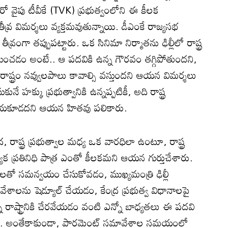
వైపు టీవీకే (TVK) ప్రభుత్వంలోని ఈ కీలక
ీవ్ర విమర్శలు వ్యక్తమవుతున్నాయి. డీఎంకే రాజ్యసభ
 తీవ్రంగా తప్పుపట్టారు. ఒక సినిమా నిర్మాతను ఢిల్లీలో రాష్ట్ర
 నియమించడం అంటే.. ఆ పదవికి ఉన్న గౌరవం తగ్గిపోతుందని,
్ట్రం నవ్వులపాలు కావాల్సి వస్తుందని ఆయన విమర్శలు
నే హక్కు ప్రభుత్వానికి ఉన్నప్పటికీ, అది రాష్ట్ర
చేయకూడదని ఆయన హితవు పలికారు.
ర, రాష్ట్ర ప్రభుత్వాల మధ్య ఒక వారధిలా ఉంటూ, రాష్ట్ర
క ప్రతినిధి పాత్ర ఎంతో కీలకమని ఆయన గుర్తుచేశారు.
త్రులతో సమన్వయం చేసుకోవడం, ముఖ్యమంత్రి ఢిల్లీ
ాలను షెడ్యూల్ చేయడం, కేంద్ర ప్రభుత్వ విధానాలపై
ి రాష్ట్రానికి చేరవేయడం వంటి ఎన్నో బాధ్యతలు ఈ పదవి
ారు. అంతేకాకుండా, పార్లమెంట్ సమావేశాల సమయంలో