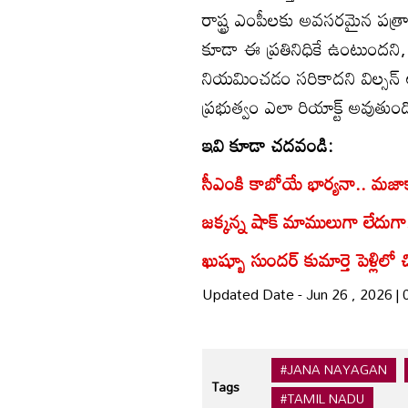
రాష్ట్ర ఎంపీలకు అవసరమైన పత్
కూడా ఈ ప్రతినిధికే ఉంటుందని, 
నియమించడం సరికాదని విల్సన్ అభ
ప్రభుత్వం ఎలా రియాక్ట్ అవుతుం
ఇవి కూడా చదవండి:
సీఎంకి కాబోయే భార్యనా.. మజాకానా
జక్కన్న షాక్‌ మాములుగా లేదుగా
ఖుష్బూ సుందర్ కుమార్తె పెళ్లిలో
Updated Date - Jun 26 , 2026 |
#JANA NAYAGAN
Tags
#TAMIL NADU