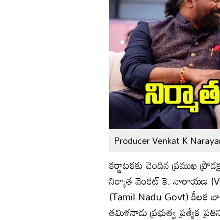
Producer Venkat K Naraya
కర్ణాటకకు చెందిన ప్రముఖ ప్రొడక
నిర్మాత వెంకట్ కె. నారాయణ‌ (
(Tamil Nadu Govt) కీలక బాధ్య
తమిళనాడు ప్రభుత్వ ప్రత్యేక ప్