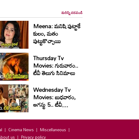
మరిన్ని చదవండి
Meena: మనిషి పుట్టాకే
కులం, మతం
పుట్టుకొచ్చాయి
Thursday Tv
Movies: గురువారం..
టీవీ తెలుగు సినిమాలు
Wednesday Tv
Movies: బుధవారం,
ఆగ‌స్టు 5.. టీవీ
సినిమాలు
al
Cinema News
Miscellaneous
bout us
Privacy policy