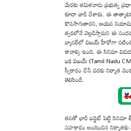
మేరకు తమిళనాడు ప్రభుత్వ ప్రధా
కూడా జారీ చేశారు. ఈ తాత్కా
కొనసాగుతారని, ఆయన నియామకా
త్వరలోనే వెల్లడిస్తామని ఈ సందర్భ
బ్యానర్‌లో విజయ్ హీరోగా నట
కావాల్సి ఉంది. ఈ సినిమా విడుద
ఇక విజయ్ (Tamil Nadu CM Vi
స్వీకారం చేసే వరకు నిర్మాత 
తెలిసిందే.
తనతో భారీ బడ్జెట్ పెట్టి సినిమ
సహకారం అందించిన నిర్మాతకు