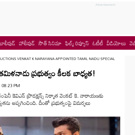
బాలీవుడ్
హాలీవుడ్
సౌత్ సినిమా
ఫిల్మ్ రివ్యూస్
ఓటీటీ
వీడియోలు
వెబ
UCTIONS VENKAT K NARAYANA APPOINTED TAMIL NADU SPECIAL
తమిళనాడు ప్రభుత్వం కీలక బాధ్యత!
 | 08:23 PM
ంపెనీ కెవిఎన్ ప్రొడక్షన్స్ నిర్మాత వెంకట్ కె. నారాయణ‌కు
ధ్యతను అప్పగించింది. దీంతో ప్రభుత్వంపై విమర్శలు