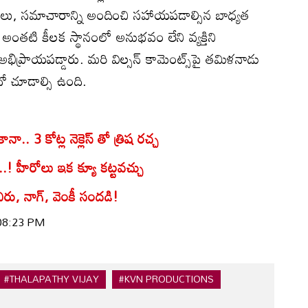
రాలు, సమాచారాన్ని అందించి సహాయపడాల్సిన బాధ్యత
అంతటి కీలక స్థానంలో అనుభవం లేని వ్యక్తిని
ిప్రాయపడ్డారు. మరి విల్సన్ కామెంట్స్‌‌పై తమిళనాడు
దో చూడాల్సి ఉంది.
.. 3 కోట్ల నెక్లెస్ తో త్రిష రచ్చ
..! హీరోలు ఇక క్యూ కట్టవచ్చు
 చిరు, నాగ్, వెంకీ సందడి!
 08:23 PM
#THALAPATHY VIJAY
#KVN PRODUCTIONS