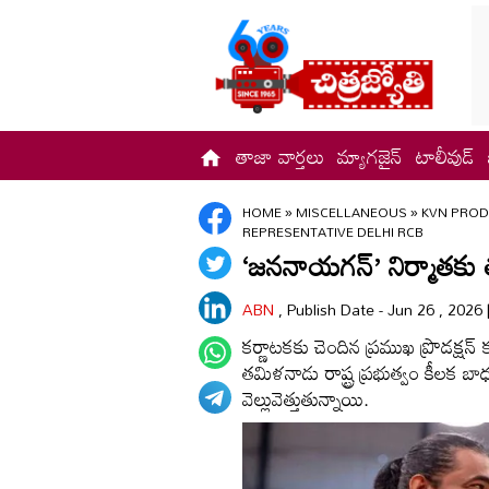
తాజా వార్తలు
మ్యాగజైన్
టాలీవుడ్
HOME
»
MISCELLANEOUS
»
KVN PROD
REPRESENTATIVE DELHI RCB
‘జననాయగన్‌’ నిర్మాతకు 
ABN
, Publish Date - Jun 26 , 2026
కర్ణాటకకు చెందిన ప్రముఖ ప్రొడక్షన్ క
తమిళనాడు రాష్ట్ర ప్రభుత్వం కీలక బా
వెల్లువెత్తుతున్నాయి.