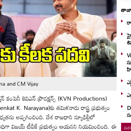
తాజా
ర
హ
శి
V
స
హి
ఎన
na and CM Vijay
ఎట
్షన్ కంపెనీ కెవిఎన్ ప్రొడక్షన్స్ (KVN Productions)
Venkat K. Narayana)కు తమిళనాడు రాష్ట్ర ప్రభుత్వం
Di
స
తను అప్పగించింది. దేశ రాజధాని న్యూఢిల్లీలో
రతినిధిగా విజయ్ టీవీకే ప్రభుత్వం ఆయనని నియమించింది. ఈ
మరిన