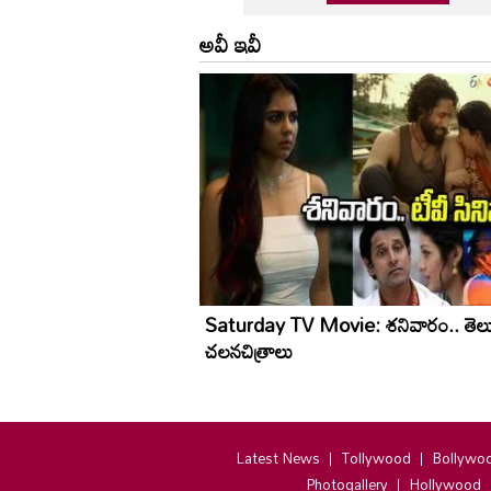
అవీ ఇవీ
Saturday TV Movie: శ‌నివారం.. తెలు
చ‌ల‌న‌చిత్రాలు
Latest News
Tollywood
Bollywo
Photogallery
Hollywood