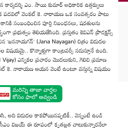
న కార్యదర్శి ఎం. సాయి కుమార్ అధికారిక ఉత్తర్వులు
లిక పదవిలో వెంకట్ కె. నారాయణ ఒక సంవత్సరం పాటు
నికి సంబంధించిన పూర్తి నిబంధనలు, షరతులను
ంగా ప్రభుత్వం తెలియజేసింది. ప్రస్తుతం కెవిఎన్ ప్రొడక్షన్స్
ించిన ‘జననాయగన్’ (Jana Nayagan) చిత్రం విడుదల
ల విషయమై.. కొన్నాళ్లుగా కాంట్రవర్సీ నడుస్తూనే ఉంది.
jay) ఎన్నికల ప్రచారం మొదలుకుని, గెలిచి ప్రమాణ
వెంకట్ కె. నారాయణ ఆయన వెంటే ఉంటూ వస్తున్న విషయం
ా తీసి, అది విడుదల కాకపోయినప్పటికీ.. వెన్నంటే ఉండి
 సీఎం విజయ్ ఈ రూపంలో కృతజ్ఞత చాటుకున్నారనేలా