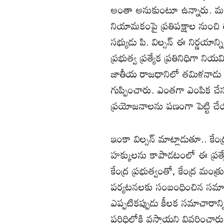
అంతా అనుకుంటూ ఉన్నారు. మరో 
నియామకంపై ప్రతిపక్షాల నుంచి త
సభ్యుడు పి. విల్సన్ ఈ నిర్ణయాన్ని
ప్రభుత్వ ప్రత్యేక ప్రతినిధిగా
జాతీయ రాజధానిలో తమిళనాడు రాష
గుప్పించారు. ఎంతగా ఎంపిక చేసుకు
ప్రయోజనాలను పణంగా పెట్టి 
ఇంకా విల్సన్ మాట్లాడుతూ.. కేంద్
హక్కులను కాపాడటంలో ఈ ప్రత్యే
కేంద్ర ప్రభుత్వంతో, కేంద్ర మం
పర్యటనలకు సంబంధించిన సమావేశ
ఎప్పటికప్పుడు కీలక సమాచారాన్న
పరిధిలోకి వస్తాయని వివరించ