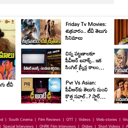
Friday Tv Movies:
శుక్ర‌వారం.. టీవీ తెలుగు
సినిమాలు
చిన్న పట్టణాలకూ
పీవీఆర్ ఐనాక్స్.. ఇక
సింగిల్ స్క్రీన్ల కాలం
చెల్లినట్టేనా
Pvr Vs Asian:
గు టీవీ
పీవీఆర్‌కు తెలుగు నుంచి
కొత్త సవాల్..? స్టార్
హీరోలతో ఏసియన్
నారంగ్ భారీ ప్లాన్!
od
South Cinema
Film Reviews
OTT
Videos
Web-stories
Vir
Special Interviews
OHRK Film Interviews
Oldies
Short Videos
A