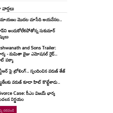
 వార్తలు
ామాయణం మొదట చూసేది ఆయనేనట..
ైప్‌ని అందుకోలేకపోతోన్న సుకుమార్
ష్యులు
ishwanath and Sons Trailer:
ూర్య - మమితా బైజు ఎమోషనల్ రైడ్..
ట్ పక్కా
్టీఆర్ పై ట్రోలింగ్.. స్పందించిన వరుణ్ తేజ్
్టకేలకు వరుణ్ కూడా హిట్ కొట్టేశాడు..
vorce Case: సీఎం విజయ్ భార్య
ంచలన నిర్ణయం
్ని చదవండి