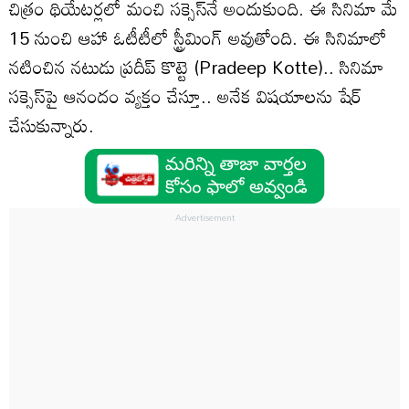
చిత్రం థియేటర్లలో మంచి సక్సెస్‌‌నే అందుకుంది. ఈ సినిమా మే
15 నుంచి ఆహా ఓటీటీలో స్ట్రీమింగ్ అవుతోంది. ఈ సినిమాలో
నటించిన నటుడు ప్రదీప్ కొట్టె (Pradeep Kotte).. సినిమా
సక్సెస్‌పై ఆనందం వ్యక్తం చేస్తూ.. అనేక విషయాలను షేర్
చేసుకున్నారు.