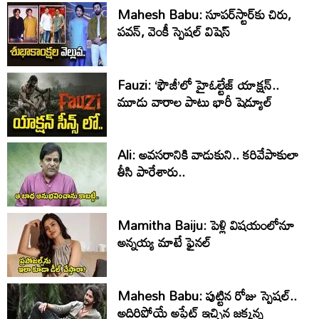
Mahesh Babu: సూపర్‌స్టార్‌కు చిరు,
పవన్‌, వెంకీ స్పెషల్‌ విషెస్‌
Fauzi: ‘ఫౌజీ’లో హైఓల్టేజ్‌ యాక్షన్‌..
మూడు వారాల పాటు భారీ షెడ్యూల్‌
Ali: అవసరానికి వాడుకుని.. కరివేపాకులా
తీసి పారేశారు..
Mamitha Baiju: పెళ్లి విషయంలోనూ
అన్నయ్య మాటే ఫైనల్‌
Mahesh Babu: పుట్టిన రోజు స్పెషల్..
అదిరిపోయే అప్డేట్ ఇచ్చిన జక్కన్న