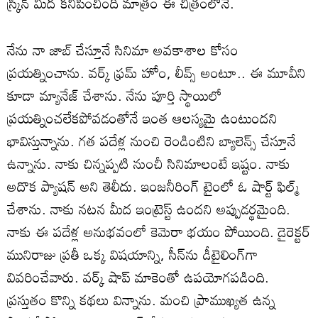
స్క్రీన్ మీద కనిపించింది మాత్రం ఈ చిత్రంలోనే.
నేను నా జాబ్ చేస్తూనే సినిమా అవకాశాల కోసం
ప్రయత్నించాను. వర్క్ ఫ్రమ్ హోం, లీవ్స్ అంటూ.. ఈ మూవీని
కూడా మ్యానేజ్ చేశాను. నేను పూర్తి స్థాయిలో
ప్రయత్నించలేకపోవడంతోనే ఇంత ఆలస్యమై ఉంటుందని
భావిస్తున్నాను. గత పదేళ్ల నుంచి రెండింటిని బ్యాలెన్స్ చేస్తూనే
ఉన్నాను. నాకు చిన్నప్పటి నుంచీ సినిమాలంటే ఇష్టం. నాకు
అదొక ప్యాషన్ అని తెలీదు. ఇంజనీరింగ్ టైంలో ఓ షార్ట్ ఫిల్మ్
చేశాను. నాకు నటన మీద ఇంట్రెస్ట్ ఉందని అప్పుడర్థమైంది.
నాకు ఈ పదేళ్ల అనుభవంలో కెమెరా భయం పోయింది. డైరెక్టర్
మునిరాజు ప్రతీ ఒక్క విషయాన్ని, సీన్‌ను డీటైలింగ్‌గా
వివరించేవారు. వర్క్ షాప్‌ మాకెంతో ఉపయోగపడింది.
ప్రస్తుతం కొన్ని కథలు విన్నాను. మంచి ప్రాముఖ్యత ఉన్న