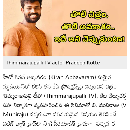
Thimmarajupalli TV actor Pradeep Kotte
హీరో కిరణ్ అబ్బవరం (Kiran Abbavaram) సుమైర
స్టూడియోస్‌తో కలిసి తన కేఏ ప్రొడక్షన్స్‌పై నిర్మించిన చిత్రం
‘తిమ్మరాజుపల్లి టీవీ’ (Thimmarajupalli TV). తేజ వేల్పుచర్ల
సహ నిర్మాతగా వ్యవహరించిన ఈ సినిమాతో వి. మునిరాజు (V
Muniraju) దర్శకుడిగా పరిచయమైన విషయం తెలిసిందే.
విలేజ్ బ్యాక్ డ్రాప్‌లో సాగే పీరియాడిక్ డ్రామాగా వచ్చిన ఈ