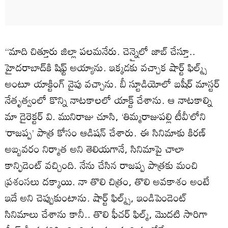
‘‘మాది చిత్తూరు జిల్లా పలమనేరు. చెన్నైలో జాబ్ చేస్తూ..
హైదరాబాద్‌కి షిఫ్ట్ అయ్యాను. ఇక్కడకు వచ్చాక షార్ట్ ఫిల్మ్స్
అంటూ యాక్టింగ్ వైపు వచ్చాను. బీ స్టూడియోలో బషీర్ మాస్టర్
నేతృత్వంలో కొన్ని నాటకాలలో యాక్ట్ చేశాను. ఆ నాటకాల్ని
మా డైరెక్టర్ వి. మునిరాజు చూసి, ‘తిమ్మరాజుపల్లి టీవీ’లోని
‘రాజప్ప’ పాత్ర కోసం ఆడిషన్ చేశారు. ఈ సినిమాకు కిరణ్
అబ్బవరం నిర్మాత అని తెలియగానే, సినిమాపై చాలా
కాన్ఫిడెంట్ వచ్చింది. నేను చేసిన రాజప్ప పాత్రకు మంచి
ప్రశంసలు దక్కాయి. నా తొలి చిత్రం, తొలి అవకాశం అంటే
ఇదే అని చెప్పుకుంటాను. షార్ట్ ఫిల్మ్స్, ఇండిపెండెంట్
సినిమాలు చేశాను కానీ.. తొలి ఫీచర్ ఫిల్మ్, మొదటి సారిగా