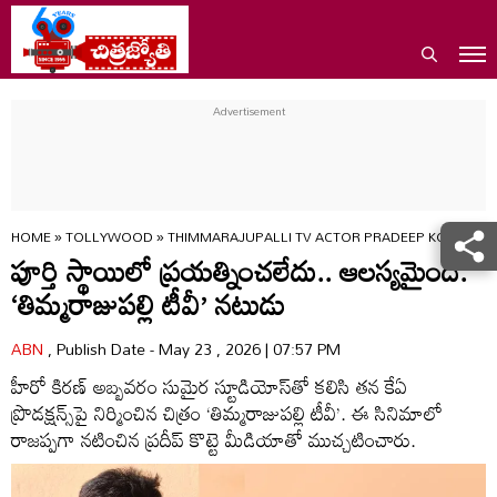
HOME
»
TOLLYWOOD
»
THIMMARAJUPALLI TV ACTOR PRADEEP KOTTE E
పూర్తి స్థాయిలో ప్రయత్నించలేదు.. ఆలస్యమైంది:
‘తిమ్మరాజుపల్లి టీవీ’ నటుడు
ABN
, Publish Date - May 23 , 2026 | 07:57 PM
హీరో కిరణ్ అబ్బవరం సుమైర స్టూడియోస్‌తో కలిసి తన కేఏ
ప్రొడక్షన్స్‌పై నిర్మించిన చిత్రం ‘తిమ్మరాజుపల్లి టీవీ’. ఈ సినిమాలో
రాజప్పగా నటించిన ప్రదీప్ కొట్టె మీడియాతో ముచ్చటించారు.