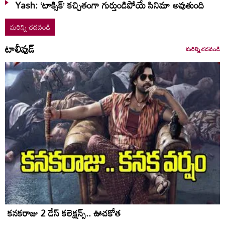
Yash: ‘టాక్సిక్’ కచ్చితంగా గుర్తుండిపోయే సినిమా అవుతుంది
మరిన్ని చదవండి
టాలీవుడ్
మరిన్ని చదవండి
కనకరాజు 2 డేస్ కలెక్షన్స్.. ఊచకోత