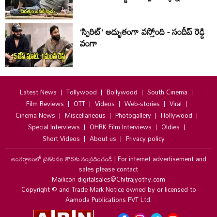
‘స్పిరిట్’ అద్భుతంగా వస్తోంది - సందీప్ రెడ్డి
వంగా
Latest News
Tollywood
Bollywood
South Cinema
Film Reviews
OTT
Videos
Web-stories
Viral
Cinema News
Miscellaneous
Photogallery
Hollywood
Special Interviews
OHRK Film Interviews
Oldies
Short Videos
About us
Privacy policy
అంతర్జాలంలో ప్రకటనల కొరకు సంప్రదించండి
|
For internet advertisement and
sales please contact
Mailicon digitalsales@Chitrajyothy.com
Copyright © and Trade Mark Notice owned by or licensed to
Aamoda Publications PVT Ltd.