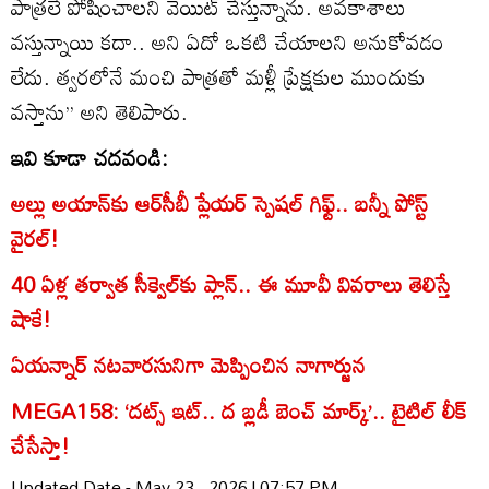
పాత్రలే పోషించాలని వెయిట్ చేస్తున్నాను. అవకాశాలు
వస్తున్నాయి కదా.. అని ఏదో ఒకటి చేయాలని అనుకోవడం
లేదు. త్వరలోనే మంచి పాత్రతో మళ్లీ ప్రేక్షకుల ముందుకు
వస్తాను’’ అని తెలిపారు.
ఇవి కూడా చదవండి:
అల్లు అయాన్‌కు ఆర్‌సీబీ ప్లేయర్ స్పెషల్ గిఫ్ట్.. బన్నీ పోస్ట్
వైరల్!
40 ఏళ్ల తర్వాత సీక్వెల్‌కు ప్లాన్.. ఈ మూవీ వివరాలు తెలిస్తే
షాకే!
ఏయన్నార్ నటవారసునిగా మెప్పించిన నాగార్జున
MEGA158: ‘దట్స్ ఇట్.. ద బ్లడీ బెంచ్ మార్క్’.. టైటిల్ లీక్
చేసేస్తా!
Updated Date - May 23 , 2026 | 07:57 PM