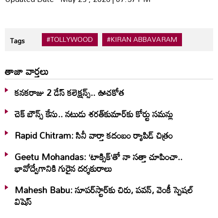
#TOLLYWOOD
#KIRAN ABBAVARAM
Tags
తాజా వార్తలు
కనకరాజు 2 డేస్ కలెక్షన్స్.. ఊచకోత
చెక్ బౌన్స్ కేసు.. నటుడు శరత్‌కుమార్‌కు కోర్టు సమన్లు
Rapid Chitram: సినీ వార్తా కదంబం ర్యాపిడ్ చిత్రం
Geetu Mohandas: ‘టాక్సిక్‌’తో నా సత్తా చూపించా..
భావోద్వేగానికి గురైన దర్శకురాలు
Mahesh Babu: సూపర్‌స్టార్‌కు చిరు, పవన్‌, వెంకీ స్పెషల్‌
విషెస్‌