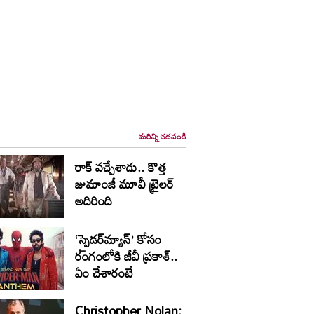
మరిన్ని చదవండి
రాక్ వ‌చ్చేశాడు.. కొత్త
జుమాంజీ మూవీ ట్రైల‌ర్
అదిరింది
‘స్పైడర్‌మ్యాన్’ కోసం
రంగంలోకి జీవీ ప్రకాశ్..
ఏం చేశారంటే
Christopher Nolan: