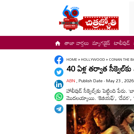
తాజా వార్తలు
మ్యాగజైన్
టాలీవుడ్
HOME
»
HOLLYWOOD
»
CONAN THE B
40 ఏళ్ల తర్వాత సీక్వెల్‌క
ABN
, Publish Date - May 23 , 202
హాలీవుడ్‌ సీక్వెల్స్‌కు పెట్టింది పేరు
మొదలయ్యాయి. ‘కెజియఫ్’, ‘దేవర’, ‘సలా