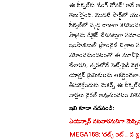
ఈ సీక్వెల్‌కు ‘కింగ్ కోనన్’ అనే
తెలుస్తోంది. మొదటి పార్ట్‌లో యువ 
సీక్వెల్‌లో వృద్ధ రాజుగా కన
పాత్రను డిజైన్ చేసినట్లుగా సమాచ
ఇంపాజిబుల్’ ఫ్రాంచైజీ చిత్రాల సృష్ట
వహించనుండటంతో ఈ మూవీపై అంచ
చేశారని, త్వరలోనే సెట్స్‌పైకి వె
యాక్షన్ ప్రేమికులను ఆకర్షించే
తీసుకెళ్లేందుకు మేకర్స్ ఈ సీక్వెల్
వార్తలు వైరల్ అవుతుండటం విశే
ఇవి కూడా చదవండి:
ఏయన్నార్ నటవారసునిగా మెప్పిం
MEGA158: ‘దట్స్ ఇట్.. ద బ్లడీ బ