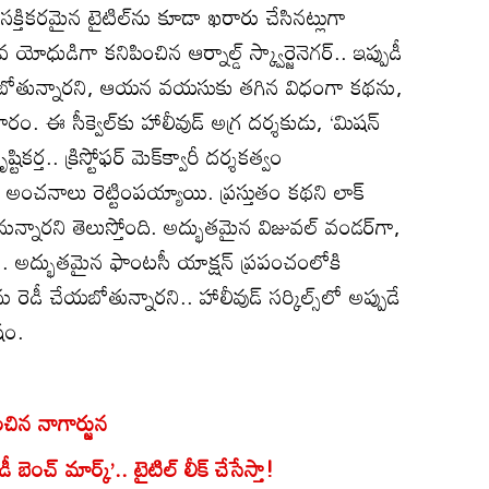
 ఆసక్తికరమైన టైటిల్‌ను కూడా ఖరారు చేసినట్లుగా
యోధుడిగా కనిపించిన ఆర్నాల్డ్ స్క్వార్జెనెగర్.. ఇప్పుడీ
ిపించబోతున్నారని, ఆయన వయసుకు తగిన విధంగా కథను,
ారం. ఈ సీక్వెల్‌కు హాలీవుడ్ అగ్ర దర్శకుడు, ‘మిషన్
ికర్త.. క్రిస్టోఫర్ మెక్‌క్వారీ దర్శకత్వం
నాలు రెట్టింపయ్యాయి. ప్రస్తుతం కథని లాక్
ళ్లనున్నారని తెలుస్తోంది. అద్భుతమైన విజువల్ వండర్‌గా,
లా.. అద్భుతమైన ఫాంటసీ యాక్షన్ ప్రపంచంలోకి
‌‌ను రెడీ చేయబోతున్నారని.. హాలీవుడ్ సర్కిల్స్‌లో అప్పుడే
షం.
చిన నాగార్జున
ెంచ్ మార్క్’.. టైటిల్ లీక్ చేసేస్తా!