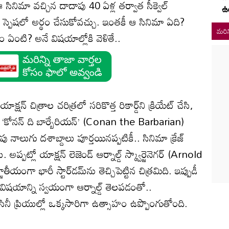
సినిమా వచ్చిన దాదాపు 40 ఏళ్ల తర్వాత సీక్వెల్
ఉ
పెషలో అర్థం చేసుకోవచ్చు. ఇంతకీ ఆ సినిమా ఏది?
మరిన
ణం ఏంటి? అనే విషయాల్లోకి వెళితే..
షన్ చిత్రాల చరిత్రలో సరికొత్త రికార్డ్‌ని క్రియేట్ చేసి,
ిచిన ‘కోనన్ ది బార్బేరియన్’ (Conan the Barbarian)
ు నాలుగు దశాబ్దాలు పూర్తయినప్పటికీ.. సినిమా క్రేజ్
పట్లో యాక్షన్ లెజెండ్ ఆర్నాల్డ్ స్క్వార్జెనెగర్‌ (Arnold
ా భారీ స్టార్‌డమ్‌ను తెచ్చిపెట్టిన చిత్రమిది. ఇప్పుడీ
ఆ విషయాన్ని స్వయంగా ఆర్నాల్డ్ తెలపడంతో..
 సినీ ప్రియుల్లో ఒక్కసారిగా ఉత్సాహం ఉప్పొంగుతోంది.