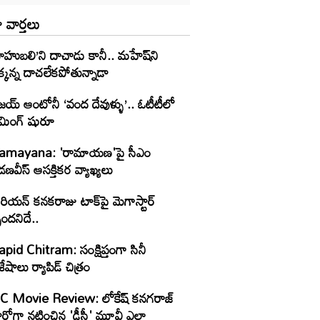
 వార్తలు
ాహుబలి’ని దాచాడు కానీ.. మహేష్‌ని
్కన్న దాచలేకపోతున్నాడా
జయ్ ఆంటోనీ ‘వంద దేవుళ్ళు’.. ఓటీటీలో
ట్రీమింగ్ షురూ
amayana: 'రామాయణ'పై సీఎం
ణవీస్ ఆసక్తికర వ్యాఖ్యలు
రియన్ కనకరాజు టాక్‌పై మెగాస్టార్
పందనిదే..
pid Chitram: సంక్షిప్తంగా సినీ
శేషాలు ర్యాపిడ్ చిత్రం
 Movie Review: లోకేష్ కనగరాజ్
ీరోగా నటించిన 'డీసీ' మూవీ ఎలా