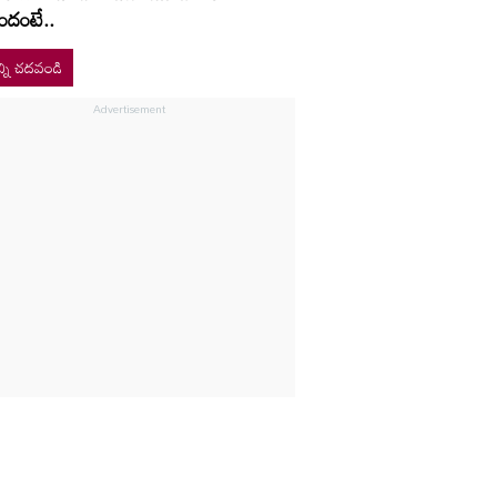
ందంటే..
్ని చదవండి