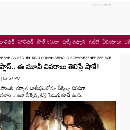
బాలీవుడ్
హాలీవుడ్
సౌత్ సినిమా
ఫిల్మ్ రివ్యూస్
ఓటీటీ
వీడియోలు
వెబ
ARBARIAN SEQUEL KING CONAN ARNOLD SCHWARZENEGGER RCB
ు ప్లాన్.. ఈ మూవీ వివరాలు తెలిస్తే షాకే!
6 | 02:57 PM
. ‘బాహుబలి’ తర్వాత టాలీవుడ్‌లోనూ సీక్వెల్స్ విరివిగా
ర్’.. ఇలా సీక్వెల్స్ లిస్ట్ పెరుగుతూనే ఉంది.