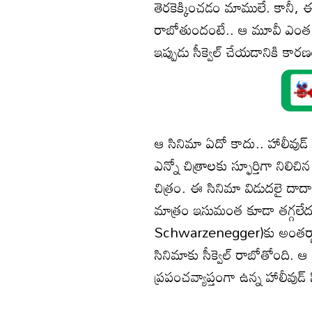
తెరకెక్కించడం మాములే. కానీ, ఈ 
రాబోతుందంటే.. ఆ మూవీ ఎంత స్
ఇప్పుడు సీక్వెల్ చేయడానికి కార
ఆ సినిమా ఏదో కాదు.. హాలీవుడ్ యాక్
ఎన్నో చిత్రాలకు స్ఫూర్తిగా నిల
చిత్రం. ఈ సినిమా విడుదలై దాదాప
మాత్రం ఇసుమంత కూడా తగ్గలేదు. అప్
Schwarzenegger)కు అంతర్జాతీయంగ
సినిమాకు సీక్వెల్ రాబోతోంది. 
ప్రపంచవ్యాప్తంగా ఉన్న హాలీవుడ్