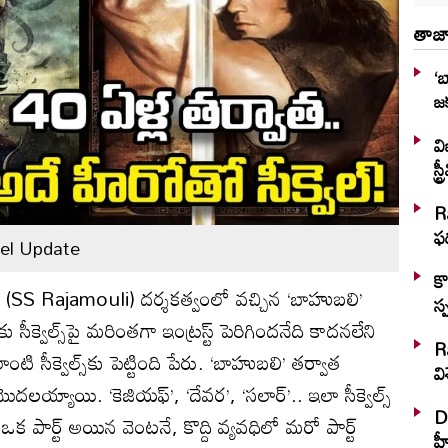
తాజా
‘బ
జక
వి
స్
R
ఫడ
el Update
కొ
ి (SS Rajamouli) దర్శకత్వంలో వచ్చిన ‘బాహుబలి’
స్
ు సీక్వెల్స్‌పై మరింతగా ఇంట్రస్ట్ పెరిగిందనేది కాదనలేని
Ra
ాంటి సీక్వెల్స్‌కు పెట్టింది పేరు. ‘బాహుబలి’ తర్వాత
వి
ా మొదలయ్యాయి. ‘కెజియఫ్’, ‘దేవర’, ‘సలార్’.. ఇలా సీక్వెల్స్
DC
ఒక పార్ట్ అయిన వెంటనే, కొద్ది వ్యవధిలో మరో పార్ట్
హ