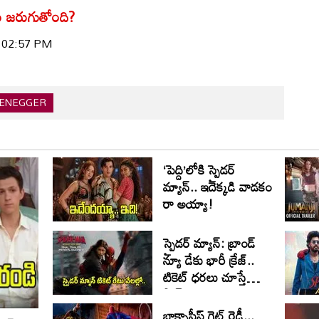
ం జరుగుతోంది?
| 02:57 PM
ENEGGER
‘పెద్ది’లోకి స్పైడర్
మ్యాన్.. ఇదెక్కడి వాడకం
రా అయ్యా!
స్పైడర్ మ్యాన్: బ్రాండ్
న్యూ డేకు భారీ క్రేజ్..
టికెట్ ధరలు చూస్తే
షాక్!
బాక్సాఫీస్ గెట్ రెడీ...