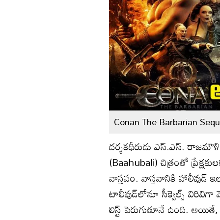
Conan The Barbarian Sequ
దర్శకధీరుడు ఎస్.ఎస్. రాజమౌళ
(Baahubali) చిత్రంతో ప్రేక్షకులక
వాస్తవం. వాస్తవానికి హాలీవుడ్‌ ఇల
టాలీవుడ్‌లోనూ సీక్వెల్స్ విరివిగ
లిస్ట్ పెరుగుతూనే ఉంది. అయితే, 