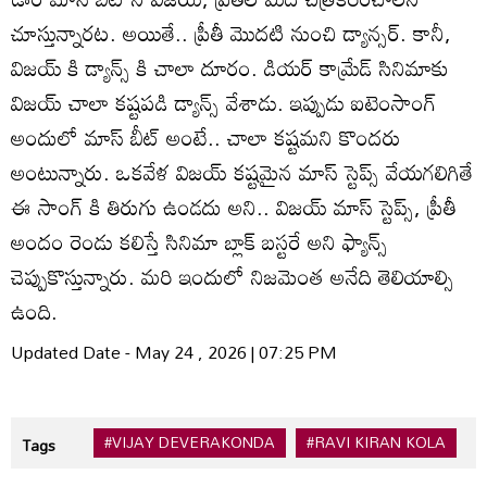
చూస్తున్నారట. అయితే.. ప్రీతీ మొదటి నుంచి డ్యాన్సర్. కానీ,
విజయ్ కి డ్యాన్స్ కి చాలా దూరం. డియర్ కామ్రేడ్ సినిమాకు
విజయ్ చాలా కష్టపడి డ్యాన్స్ వేశాడు. ఇప్పుడు ఐటెంసాంగ్
అందులో మాస్ బీట్ అంటే.. చాలా కష్టమని కొందరు
అంటున్నారు. ఒకవేళ విజయ్ కష్టమైన మాస్ స్టెప్స్ వేయగలిగితే
ఈ సాంగ్ కి తిరుగు ఉండదు అని.. విజయ్ మాస్ స్టెప్స్, ప్రీతీ
అందం రెండు కలిస్తే సినిమా బ్లాక్ బస్టరే అని ఫ్యాన్స్
చెప్పుకొస్తున్నారు. మరి ఇందులో నిజమెంత అనేది తెలియాల్సి
ఉంది.
Updated Date - May 24 , 2026 | 07:25 PM
#VIJAY DEVERAKONDA
#RAVI KIRAN KOLA
#
Tags