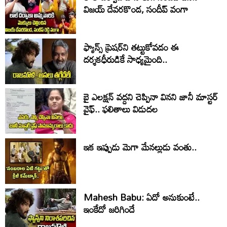
విజ‌య్ దేవ‌ర‌కొండ‌, సందీప్ వంగా
ఫ్యాన్స్‌ ప్రెషర్‌ని తట్టుకోవడం ఈ
దర్శకధీరుడికే సాధ్యమైంది..
బై ఎలక్షన్ వద్దని చెప్పినా వినని జానీ మాస్టర్
వైఫ్.. ఫలితాలు విడుదల
ఇక ఇప్పుడు మెగా మేనల్లుడు వంతు..
Mahesh Babu: ఏదో అనుకుంటే..
ఇంకేదో జరిగిందే