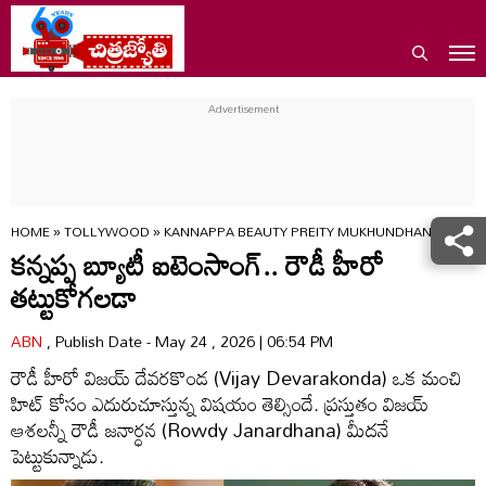
HOME
»
TOLLYWOOD
»
KANNAPPA BEAUTY PREITY MUKHUNDHAN TO SIZZ
కన్నప్ప బ్యూటీ ఐటెంసాంగ్.. రౌడీ హీరో
తట్టుకోగలడా
ABN
, Publish Date - May 24 , 2026 | 06:54 PM
రౌడీ హీరో విజయ్ దేవరకొండ (Vijay Devarakonda) ఒక మంచి
హిట్ కోసం ఎదురుచూస్తున్న విషయం తెల్సిందే. ప్రస్తుతం విజయ్
ఆశలన్నీ రౌడీ జనార్ధన (Rowdy Janardhana) మీదనే
పెట్టుకున్నాడు.