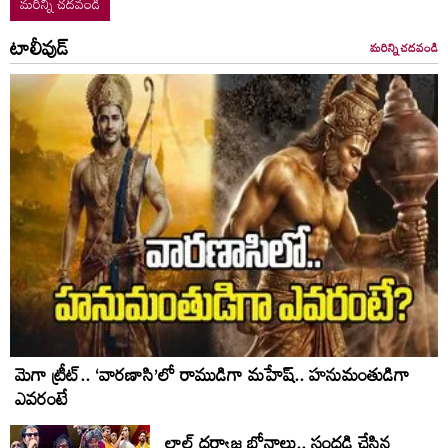
మరిన్ని చదవండి
టాలీవుడ్
మరిన్ని చదవండి
మెగా ట్రీట్.. ‘వారణాసి’లో రాముడిగా మహేష్.. హనుమంతుడిగా
ఎవరంటే
లాల్ ద‌ర్వాజ‌ బోనాలు.. సంద‌డి చేసిన