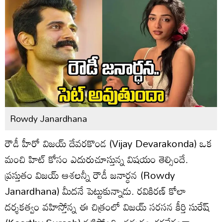
Rowdy Janardhana
రౌడీ హీరో విజయ్ దేవరకొండ (Vijay Devarakonda) ఒక
మంచి హిట్ కోసం ఎదురుచూస్తున్న విషయం తెల్సిందే.
ప్రస్తుతం విజయ్ ఆశలన్నీ రౌడీ జనార్ధన (Rowdy
Janardhana) మీదనే పెట్టుకున్నాడు. రవికిరణ్ కోలా
దర్శకత్వం వహిస్తోన్న ఈ చిత్రంలో విజయ్ సరసన కీర్తి సురేష్