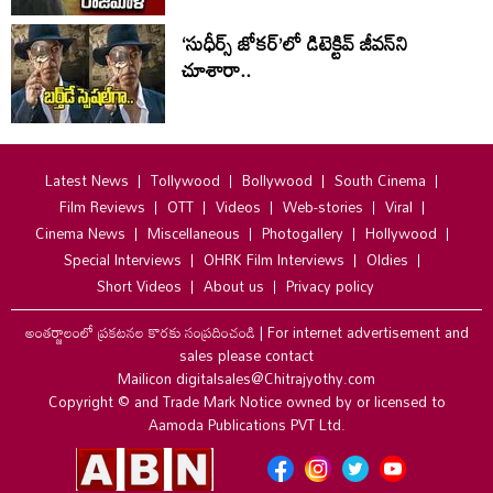
‘సుధీర్స్ జోకర్’లో డిటెక్టివ్ జీవన్‌ని
చూశారా..
Latest News
Tollywood
Bollywood
South Cinema
Film Reviews
OTT
Videos
Web-stories
Viral
Cinema News
Miscellaneous
Photogallery
Hollywood
Special Interviews
OHRK Film Interviews
Oldies
Short Videos
About us
Privacy policy
అంతర్జాలంలో ప్రకటనల కొరకు సంప్రదించండి
|
For internet advertisement and
sales please contact
Mailicon digitalsales@Chitrajyothy.com
Copyright © and Trade Mark Notice owned by or licensed to
Aamoda Publications PVT Ltd.