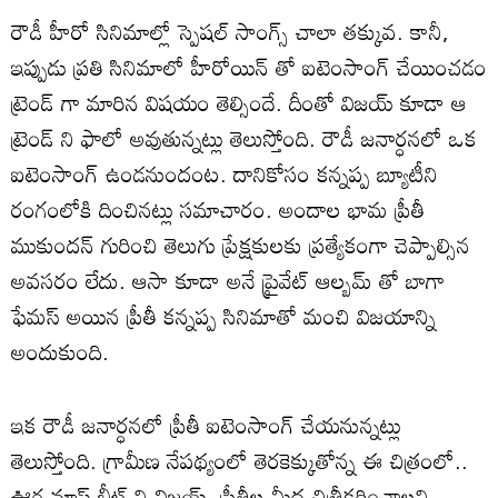
రౌడీ హీరో సినిమాల్లో స్పెషల్ సాంగ్స్ చాలా తక్కువ. కానీ,
ఇప్పుడు ప్రతి సినిమాలో హీరోయిన్ తో ఐటెంసాంగ్ చేయించడం
ట్రెండ్ గా మారిన విషయం తెల్సిందే. దీంతో విజయ్ కూడా ఆ
ట్రెండ్ ని ఫాలో అవుతున్నట్లు తెలుస్తోంది. రౌడీ జనార్ధనలో ఒక
ఐటెంసాంగ్ ఉండనుందంట. దానికోసం కన్నప్ప బ్యూటీని
రంగంలోకి దించినట్లు సమాచారం. అందాల భామ ప్రీతీ
ముకుందన్ గురించి తెలుగు ప్రేక్షకులకు ప్రత్యేకంగా చెప్పాల్సిన
అవసరం లేదు. ఆసా కూడా అనే ప్రైవేట్ ఆల్బమ్ తో బాగా
ఫేమస్ అయిన ప్రీతీ కన్నప్ప సినిమాతో మంచి విజయాన్ని
అందుకుంది.
ఇక రౌడీ జనార్ధనలో ప్రీతీ ఐటెంసాంగ్ చేయనున్నట్లు
తెలుస్తోంది. గ్రామీణ నేపథ్యంలో తెరకెక్కుతోన్న ఈ చిత్రంలో..
ఊర మాస్ బీట్ ని విజయ్, ప్రీతీల మీద చిత్రీకరించాలని