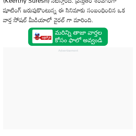
(Keerthy Suresh) నటిస్తోంది. ప్రస్తుతం శరవేగంగా
షూటింగ్ జరుపుకొంటున్న ఈ సినిమాకు సంబంధించిన ఒక
వార్త సోషల్ మీడియాలో వైరల్ గా మారింది.