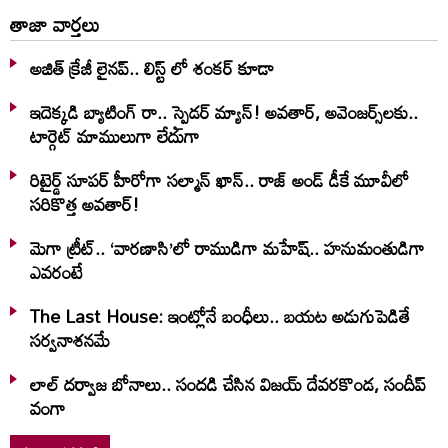
తాజా వార్తలు
అజిత్ క్రేజీ లైనప్.. లిస్ట్ లో శంకర్ కూడా
ఇదెక్క‌డి బ్యాటింగ్ రా.. స్పైడ‌ర్ మ్యాన్‌! అవ‌తార్‌, అవెంజ‌ర్స్‌ల‌కు..
టార్గెట్ మాములుగా లేదుగా
రిటైర్డ్ సూపర్ హీరోగా సల్మాన్ ఖాన్.. రాజ్ అండ్ డీకే మూవీలో
సరికొత్త అవతార్!
మెగా ట్రీట్.. ‘వారణాసి’లో రాముడిగా మహేష్.. హనుమంతుడిగా
ఎవరంటే
The Last House: ఇంట్లోనే బంధీలు.. బయట అడుగుపెడితే
సర్వనాశనమే
లాల్ ద‌ర్వాజ‌ బోనాలు.. సంద‌డి చేసిన విజ‌య్ దేవ‌ర‌కొండ‌, సందీప్
వంగా