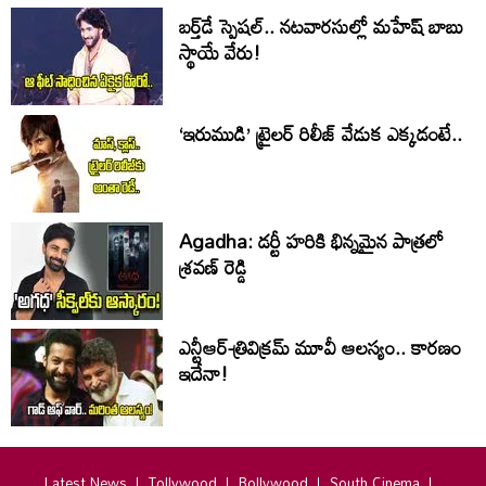
బర్త్‌‌డే స్పెషల్.. నటవారసుల్లో మహేష్ బాబు
స్థాయే వేరు!
‘ఇరుముడి’ ట్రైలర్ రిలీజ్ వేడుక ఎక్కడంటే..
Agadha: డర్టీ హరికి భిన్నమైన పాత్రలో
శ్రవణ్‌ రెడ్డి
ఎన్టీఆర్-త్రివిక్రమ్ మూవీ ఆలస్యం.. కారణం
ఇదేనా!
Latest News
Tollywood
Bollywood
South Cinema