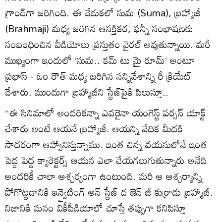
గ్రాండ్‌గా జరిగింది. ఈ వేడుకలో సుమ (Suma), బ్రహ్మాజీ
(Brahmaji) మధ్య జరిగిన ఆసక్తికర, ఫన్నీ సంభాషణకు
సంబంధించిన వీడియోలు ప్రస్తుతం వైరల్ అవుతున్నాయి. మరీ
ముఖ్యంగా ఇందులో ‘సుమ.. కమ్ టు మై రూమ్’ అంటూ
ప్రభాస్ - ఓం రౌత్ మధ్య జరిగిన సన్నివేశాన్ని రీ క్రియేట్
చేశారు. ముందుగా బ్రహ్మాజీని స్టేజ్‌పైకి పిలుస్తూ..
‘‘ఈ సినిమాలో అందరికన్నా ఎవరైనా యంగెస్ట్ పర్సన్ యాక్ట్
చేశారు అంటే ఆయనే బ్రహ్మాజీ. ఆయన్ని వేదిక మీదకి
సాదరంగా ఆహ్వానిస్తున్నాము. ఇంత చిన్న వయసులోనే ఇంత
పెద్ద పెద్ద క్యారెక్టర్స్ ఆయన ఎలా చేయగలుగుతున్నారు అనేది
అందరికీ చాలా ఆశ్చర్యంగా ఉంటుంది. మరి ఆ ఆశ్చర్యాన్ని
పోగొట్టడానికి ఇన్వైటింగ్ ఆన్ స్టేజ్ ద జెన్ జీ కుర్రాడు బ్రహ్మాజీ.
నిజానికి మనం వికీపీడియాలో చూస్తే తప్పుగా కనిపిస్తూ