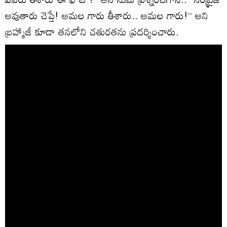
అవుతారు చెప్తే! అమల గారు తీశారు.. అమల గారు!’’ అని
బ్రహ్మాజీ కూడా తనలోని చతురతను ప్రదర్శించారు.