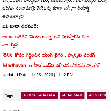
జరిగిన సంభాషణపై నెటిజన్లు కూడా ఫన్నీగా రియాక్ట్
అవుతున్నారు.
ఇవి కూడా చదవండి:
అంతా అతడిని ‘చింటు అన్నా’ అని పిలుస్తారట కదా..:
నాగార్జున
‘లెనిన్’ కోసం గర్జించిన యంగ్ టైగర్.. ఫ్యాన్స్‌కు పండగే!
Madhavan: ఆ హీరోయిన్‌ని పెళ్లి చేసుకోవడమే నా గోల్
Updated Date - Jul 06 , 2026 | 11:42 PM
#SUMA KANAKALA
#BRAHMAJI
#LENIN MOV
Tags