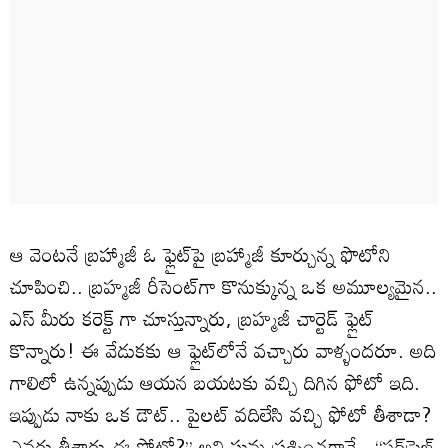
ఆ వెంటనే బ్రహ్మాజీ ఓ ఫ్లైట్‌పై బ్రహ్మాజీ కూర్చున్న ఫొటోని
చూపించి.. బ్రహ్మజీ రీసెంట్‌గా కొనుక్కున్న ఒక అమూల్యమైన..
ఎస్ మీరు కరెక్ట్ గా చూస్తున్నారు, బ్రహ్మజీ చార్టెడ్ ఫ్లైట్
కొన్నారు! ఈ వేడుకకు ఆ ఫ్లైట్‌లోనే వచ్చారు వాళ్ళందరూ. అది
గాలిలో ఉన్నప్పుడు ఆయన బయటకు వచ్చి దిగిన ఫోటో ఇది.
ఇప్పుడు నాకు ఒక డౌట్.. పైలట్ వదిలేసి వచ్చి ఫోటో తీశాడా?
ఎవరు తీశారు ఈ ఫోటో?’’ అని సుమ ప్రశ్నించగానే.. ‘‘సర్‌ప్రైజ్