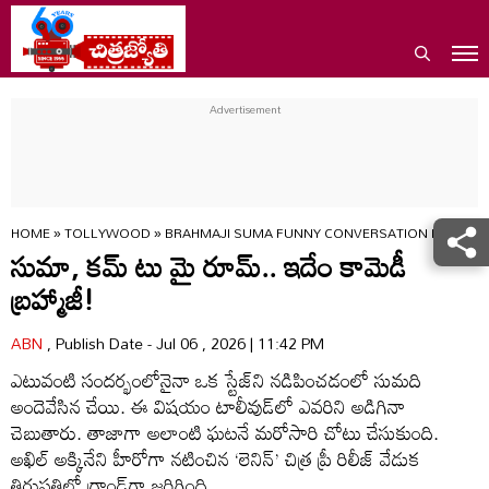
HOME
»
TOLLYWOOD
»
BRAHMAJI SUMA FUNNY CONVERSATION LENIN PRE
సుమా, కమ్ టు మై రూమ్.. ఇదేం కామెడీ
బ్రహ్మాజీ!
ABN
, Publish Date - Jul 06 , 2026 | 11:42 PM
ఎటువంటి సందర్భంలోనైనా ఒక స్టేజ్‌ని నడిపించడంలో సుమది
అందెవేసిన చేయి. ఈ విషయం టాలీవుడ్‌లో ఎవరిని అడిగినా
చెబుతారు. తాజాగా అలాంటి ఘటనే మరోసారి చోటు చేసుకుంది.
అఖిల్ అక్కినేని హీరోగా నటించిన ‘లెనిన్’ చిత్ర ప్రీ రిలీజ్ వేడుక
తిరుపతిలో గ్రాండ్‌గా జరిగింది.