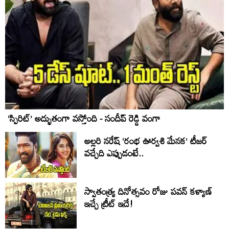
‘స్పిరిట్’ అద్భుతంగా వస్తోంది - సందీప్ రెడ్డి వంగా
అల్లరి నరేష్ ‘రంభ ఊర్వశి మేనక’ టీజర్
వచ్చేది ఎప్పుడంటే..
స్వాతంత్య్ర దినోత్సవం రోజు పవన్ కళ్యాణ్
ఇచ్చే ట్రీట్ ఇదే!