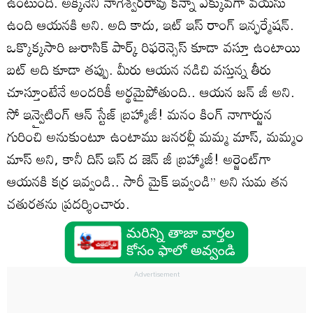
ఉంటుంది. అక్కినేని నాగేశ్వరరావు కన్నా ఎక్కువగా వయసు
ఉంది ఆయనకి అని. అది కాదు, ఇట్ ఇస్ రాంగ్ ఇన్ఫర్మేషన్.
ఒక్కొక్కసారి జురాసిక్ పార్క్ రిఫరెన్సెస్ కూడా వస్తూ ఉంటాయి
బట్ అది కూడా తప్పు. మీరు ఆయన నడిచి వస్తున్న తీరు
చూస్తూంటేనే అందరికీ అర్థమైపోతుంది.. ఆయన జన్ జీ అని.
సో ఇన్వైటింగ్ ఆన్ స్టేజ్ బ్రహ్మాజీ! మనం కింగ్ నాగార్జున
గురించి అనుకుంటూ ఉంటాము జనరల్లీ మమ్మ మాస్, మమ్మం
మాస్ అని, కానీ దిస్ ఇస్ ద జెన్ జీ బ్రహ్మాజీ! అర్జెంట్‌గా
ఆయనకి కర్ర ఇవ్వండి.. సారీ మైక్ ఇవ్వండి’’ అని సుమ తన
చతురతను ప్రదర్శించారు.