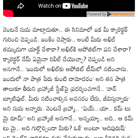
Powered by
వెంటనే సుమ మాట్లాడుతూ.. ఈ సినిమాలో ఇక మీ క్యారెక్టర్
గురించి చెప్పండి. ఇంకేం చెప్తారు.. అంటే మీరు అఖిల్
తమ్ముడుగా యాక్ట్ చేశారా? అఖిల్‌కి ఆపోజిట్‌గా పని చేశారా?
క్యారెక్టర్ నేమ్ ఏమైనా రివీల్ చేయొచ్చా? చెప్పండి అని
అనగానే.. ‘ఇందులో అఖిల్‌కు ఆపోజిట్ టీమ్‌లో నటించాను.
ఇందులో నా పాత్ర పేరు కుంటి దామోదరం’ అని తన పాత్ర
తాలుకూ తీరుని బ్రహ్మాజీ స్టేజ్‌పై ప్రదర్శించగానే.. ‘వావ్
బ్యూటిఫుల్. మీరు నటించాల్సిన అవసరం లేదు, జీవిస్తున్నారు’
అని సుమ అన్నారు. వెంటనే బ్రహ్మా.. ‘‘ఏయ్.. యా.. కమ్ టు
మై రూమ్’’ అని బ్రహ్మాజీ అనగానే.. ‘అన్నయ్యా.. అది.. ఆ కమ్
టు మై.. అది గుర్తొచ్చిందా మీకు? ఓకే’ అంటూ ‘ఆదిపురుష్’
ఇన్సిడెంట్‌ని వారిద్దరూ గుర్తు చేసుకున్నారు. ఇలా వీరిద్దరి మధ్య