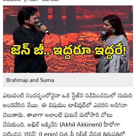
Brahmaji and Suma
ఎటువంటి సందర్భంలోనైనా ఒక స్టేజ్‌ని నడిపించడంలో సుమది
అందెవేసిన చేయి. ఈ విషయం టాలీవుడ్‌లో ఎవరిని అడిగినా
చెబుతారు. తాజాగా అలాంటి ఘటనే మరోసారి చోటు
చేసుకుంది. అఖిల్ అక్కినేని (Akhil Akkineni) హీరోగా
నటించిన ‘లెనిన్’ (Lenin) చిత్ర ప్రీ రిలీజ్ వేడుక తిరుపతిలో