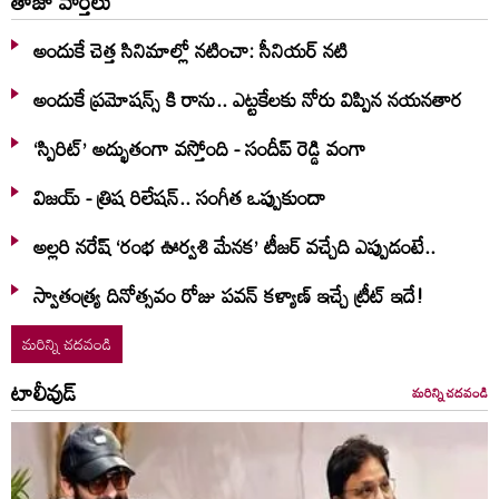
తాజా వార్తలు
అందుకే చెత్త సినిమాల్లో నటించా: సీనియర్ నటి
అందుకే ప్రమోషన్స్ కి రాను.. ఎట్టకేలకు నోరు విప్పిన నయనతార
‘స్పిరిట్’ అద్భుతంగా వస్తోంది - సందీప్ రెడ్డి వంగా
విజయ్ - త్రిష రిలేషన్.. సంగీత ఒప్పుకుందా
అల్లరి నరేష్ ‘రంభ ఊర్వశి మేనక’ టీజర్ వచ్చేది ఎప్పుడంటే..
స్వాతంత్య్ర దినోత్సవం రోజు పవన్ కళ్యాణ్ ఇచ్చే ట్రీట్ ఇదే!
మరిన్ని చదవండి
టాలీవుడ్
మరిన్ని చదవండి