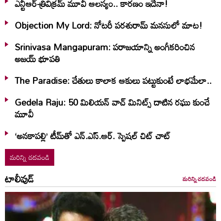
ఎన్టీఆర్-త్రివిక్రమ్ మూవీ ఆలస్యం.. కారణం ఇదేనా!
Objection My Lord: నోటరీ పరశురామ్‌ మనసులో మాట!
Srinivasa Mangapuram: పరాజయాన్ని అంగీకరించిన
అజయ్ భూపతి
The Paradise: చేతులు కాలాక ఆకులు పట్టుకుంటే లాభమేలా..
Gedela Raju: 50 మిలియన్‌ వాచ్‌ మినిట్స్‌ దాటిన రఘు కుంచే
మూవీ
‘అనకాపల్లి’ టీమ్‌తో ఎన్.ఎస్.ఆర్. స్పెషల్ చిట్ చాట్
మరిన్ని చదవండి
టాలీవుడ్
మరిన్ని చదవండి