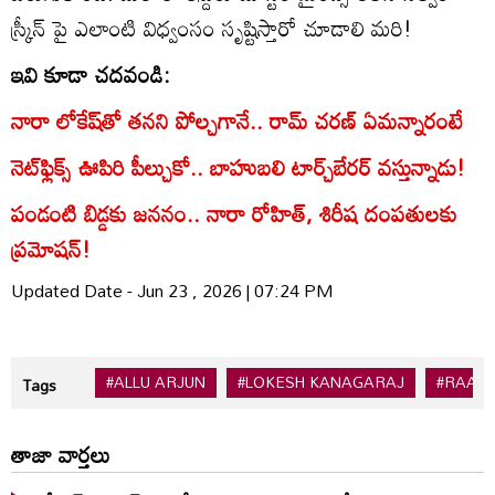
స్క్రీన్ పై ఎలాంటి విధ్వంసం సృష్టిస్తారో చూడాలి మరి!
ఇవి కూడా చదవండి:
నారా లోకేష్‌తో తనని పోల్చగానే.. రామ్ చరణ్ ఏమన్నారంటే
నెట్‌ఫ్లిక్స్ ఊపిరి పీల్చుకో.. బాహుబలి టార్చ్‌బేరర్ వస్తున్నాడు!
పండంటి బిడ్డకు జననం.. నారా రోహిత్, శిరీష దంపతులకు
ప్రమోషన్!
Updated Date - Jun 23 , 2026 | 07:24 PM
#ALLU ARJUN
#LOKESH KANAGARAJ
#RAAK
Tags
తాజా వార్తలు