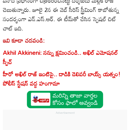
వినోద ప్రధానంగా చిత్రీకరించినట్టు దర్శకుడు మల్లిక్ రాజ్
చెబుతున్నారు. జూలై 2న ఈ వెబ్ సీరిస్ స్ట్రీమింగ్‌ కాబోతున్న
సందర్భంగా ఎన్.ఎస్.ఆర్. ఈ టీమ్‌తో చేసిన స్పెషల్ చిట్
చాట్ ఇది.
ఇవి కూడా చదవండి:
Akhil Akkineni: నన్ను క్షమించండి.. అఖిల్ ఎమోషనల్
స్పీచ్
హీరో అఖిల్ రాజ్ ఇంటిపై.. దాడికి డెలివరీ బాయ్స్ యత్నం!
పోలీస్ స్టేషన్ వద్ద హంగామా