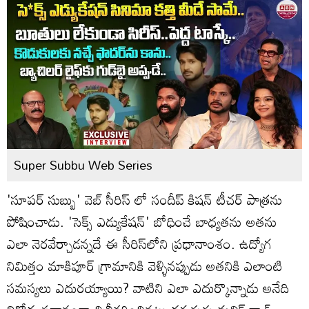
Super Subbu Web Series
'సూపర్ సుబ్బు' వెబ్ సీరిస్ లో సందీప్ కిషన్‌ టీచర్ పాత్రను
పోషించాడు. 'సెక్స్ ఎడ్యుకేషన్‌' బోధించే బాధ్యతను అతను
ఎలా నెరవేర్చాడన్నదే ఈ సీరిస్‌లోని ప్రధానాంశం. ఉద్యోగ
నిమిత్తం మాకిపూర్‌ గ్రామానికి వెళ్ళినప్పుడు అతనికి ఎలాంటి
సమస్యలు ఎదురయ్యాయి? వాటిని ఎలా ఎదుర్కొన్నాడు అనేది