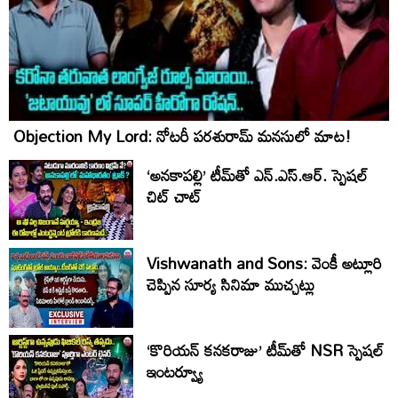
Objection My Lord: నోటరీ పరశురామ్‌ మనసులో మాట!
‘అనకాపల్లి’ టీమ్‌తో ఎన్.ఎస్.ఆర్. స్పెషల్
చిట్ చాట్
Vishwanath and Sons: వెంకీ అట్లూరి
చెప్పిన సూర్య సినిమా ముచ్చట్లు
‘కొరియన్ కనకరాజు’ టీమ్‌తో NSR స్పెషల్
ఇంటర్వ్యూ