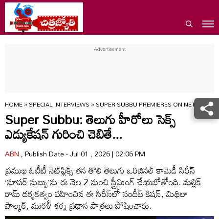
HOME
»
SPECIAL INTERVIEWS
»
SUPER SUBBU PREMIERES ON NETFLIX JUL
Super Subbu: తెలుగు హీరోలు సెక్స్
ఎడ్యుకేషన్ గురించి చెబితే...
ABN
, Publish Date - Jul 01 , 2026 | 02:06 PM
ప్రముఖ ఓటీటీ నెట్‌ఫ్లిక్స్ తన తొలి తెలుగు ఒరిజినల్ కామెడీ సిరీస్
‘సూపర్ సుబ్బు’ను ఈ నెల 2 నుంచి స్ట్రీమింగ్‌ చేయబోతోంది. మల్లిక్
రామ్ దర్శకత్వం వహించిన ఈ సిరీస్‌లో సందీప్ కిషన్, మిథిలా
పాల్కర్, మురళీ శర్మ ప్రధాన పాత్రలు పోషించారు.