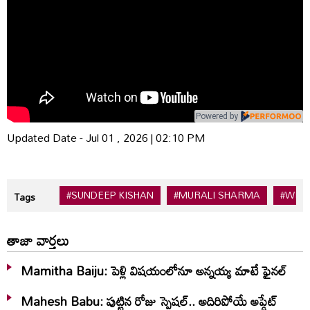
Powered by
Updated Date - Jul 01 , 2026 | 02:10 PM
#SUNDEEP KISHAN
#MURALI SHARMA
#WEB 
Tags
తాజా వార్తలు
Mamitha Baiju: పెళ్లి విషయంలోనూ అన్నయ్య మాటే ఫైనల్‌
Mahesh Babu: పుట్టిన రోజు స్పెషల్.. అదిరిపోయే అప్డేట్