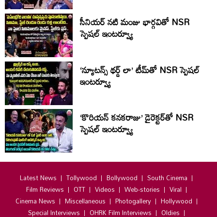
సీనియర్ నటి మంజు భార్గవితో NSR
స్పెషల్ ఇంటర్వ్యూ
‘న్యూటన్స్ థర్డ్ లా’ టీమ్‌తో NSR స్పెషల్
ఇంటర్వ్యూ
‘కొరియన్ కనకరాజు’ డైరెక్టర్‌తో NSR
స్పెషల్ ఇంటర్వ్యూ
Latest News
Tollywood
Bollywood
South Cinema
Film Reviews
OTT
Videos
Web-stories
Viral
Cinema News
Miscellaneous
Photogallery
Hollywood
Special Interviews
OHRK Film Interviews
Oldies