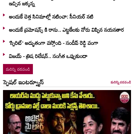
ఇచ్చిన జక్కన్న
అందుకే చెత్త సినిమాల్లో నటించా: సీనియర్ నటి
అందుకే ప్రమోషన్స్ కి రాను.. ఎట్టకేలకు నోరు విప్పిన నయనతార
‘స్పిరిట్’ అద్భుతంగా వస్తోంది - సందీప్ రెడ్డి వంగా
విజయ్ - త్రిష రిలేషన్.. సంగీత ఒప్పుకుందా
మరిన్ని చదవండి
స్పెషల్ ఇంటర్వ్యూస్
మరిన్ని చదవండి