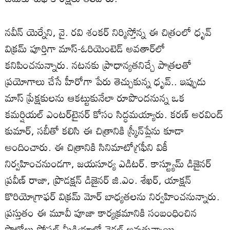
నవీన్ యెర్నేని, వై. రవి శంకర్ నిర్మిస్తోన్న ఈ చిత్రంలో ధృవ్
విక్రమ్‌ పూర్తిగా మాస్-ఓరియెంటెడ్ అవతార్‌లో
కనిపించనున్నారు. నటనకు ప్రాధాన్యతనిచ్చే పాత్రలతో
ప్రయోగాలు చేసే హీరోగా పేరు తెచ్చుకున్న ధృవ్.. ఇప్పుడు
మాస్ ప్రేక్షకులను ఆకట్టుకునేలా రూపొందనున్న ఒక
కమర్షియల్ ఎంటర్‌టైనర్ కోసం సిద్ధమయ్యారు. కరణ్ అరవింద్
కుమార్, సబీతో కలిసి ఈ చిత్రానికి స్క్రీన్‌ప్లేను కూడా
అందించారు. ఈ చిత్రానికి సినిమాటోగ్రఫీని వికీ
నిర్వహించనుండగా, జయసూర్య ఎడిటర్‌. కాస్ట్యూమ్ డిజైనర్
ప్రవీణ్ రాజా, ప్రొడక్షన్ డిజైనర్ జి.ఎం. శేఖర్, యాక్షన్
కొరియోగ్రాఫర్ విక్రమ్ మోర్ బాధ్యతలను నిర్వహించనున్నారు.
ప్రస్తుతం ఈ మూవీ పూజా కార్యక్రమానికి సంబంధించిన
ఫొటోలు సోషల్ మీడియాలో వైరల్ అవుతున్నాయి.