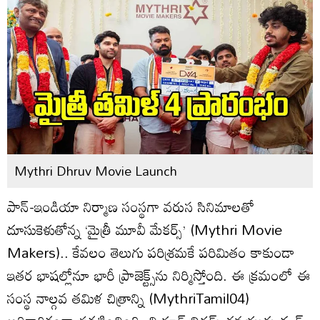
Mythri Dhruv Movie Launch
పాన్-ఇండియా నిర్మాణ సంస్థగా వరుస సినిమాలతో
దూసుకెళుతోన్న ‘మైత్రీ మూవీ మేకర్స్’ (Mythri Movie
Makers).. కేవలం తెలుగు పరిశ్రమకే పరిమితం కాకుండా
ఇతర భాషల్లోనూ భారీ ప్రాజెక్ట్స్‌ను నిర్మిస్తోంది. ఈ క్రమంలో ఈ
సంస్థ నాల్గవ తమిళ చిత్రాన్ని (MythriTamil04)