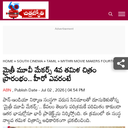
HOME
»
SOUTH CINEMA
»
TAMIL
»
MYTHRI MOVIE MAKERS FOURTH TAMIL 
మైత్రీ మూవీ మేకర్స్ 4వ తమిళ చిత్రం
ప్రారంభం.. హీరో ఎవరంటే
ABN
, Publish Date - Jul 02 , 2026 | 04:54 PM
పాన్-ఇండియా నిర్మాణ సంస్థగా వరుస సినిమాలతో దూసుకెళుతోన్న
‘మైత్రీ మూవీ మేకర్స్’.. కేవలం తెలుగు పరిశ్రమకే పరిమితం కాకుండా
ఇతర భాషల్లోనూ భారీ ప్రాజెక్ట్స్‌ను నిర్మిస్తోంది. ఈ క్రమంలో ఈ సంస్థ
నాల్గవ తమిళ చిత్రాన్ని అధికారికంగా ప్రకటించింది.