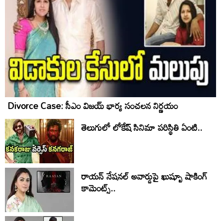
Divorce Case: సీఎం విజయ్ భార్య సంచలన నిర్ణయం
తెలుగులో లోకేష్ సినిమా పరిస్థితి ఏంటి..
రాయన్ నేషనల్ అవార్డుపై ఖుష్బూ షాకింగ్
కామెంట్స్..