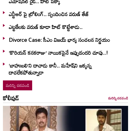
ఎమోషనల్ రైడ్.. హిట్ పక్కా
ఎన్టీఆర్ పై ట్రోలింగ్.. స్పందించిన వరుణ్ తేజ్
ఎట్టకేలకు వరుణ్ కూడా హిట్ కొట్టేశాడు..
Divorce Case: సీఎం విజయ్ భార్య సంచలన నిర్ణయం
‘కొరియన్ కనకరాజు’ నాయికపైనే ఇప్పుడందరి చూపు..!
‘బాహుబలి’ని దాచాడు కానీ.. మహేష్‌ని జక్కన్న
దాచలేకపోతున్నాడా
మరిన్ని చదవండి
కోలీవుడ్
మరిన్ని చదవండి