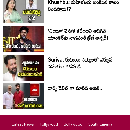
Khushbu: మహిళలను ఇంకెంత కాలం
నిందిస్తారు!?
‘చింటూ’ వెనుక కథేంటని అడిగిన
యాంకర్‌కు నాగవంశీ క్రేజీ ఆన్సర్!
Suriya: కుటుంబ సభ్యులతో ఎక్కువ
సమయం గడపండి
డార్క్ డెవిల్ గా మారిన అజిత్..
Latest News
Tollywood
Bollywood
South Cinema