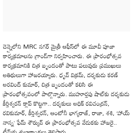
చెన్నైలోని MRC నగర్‌ మైత్రీ ఆఫీస్‌లో ఈ మూవీ పూజా
కార్యక్రమాలను గ్రాండ్‌గా నిర్వహించారు. ఈ ప్రారంభోత్సవ
కార్యక్రమానికి చిత్ర బృందంతో పాటు పలువురు ప్రముఖులు
అతిథులుగా హాజరయ్యారు. ధృవ్ విక్రమ్, దర్శకుడు కరణ్
అరవింద్ కుమార్, చిత్ర బృందంతో కలిసి ఈ
ప్రారంభోత్సవంలో పాల్గొన్నారు. ముహూర్తపు షాట్‌కు దర్శకుడు
కీర్తిశ్వరన్ క్లాప్‌ కొట్టగా.. దర్శకులు అధిక్ రవిచంద్రన్,
రవికుమార్, కీర్తిశ్వరన్, ఆంటోనీ భాగ్యరాజ్, రాజా, శశి, ‘హాయ్
నాన్న’ ఫేమ్ శౌర్యువ్ ఈ ప్రారంభోత్సవ వేడుకకు హాజరై..
టీమ్‌కు శుభాకాంక్షలు తెలిపారు.