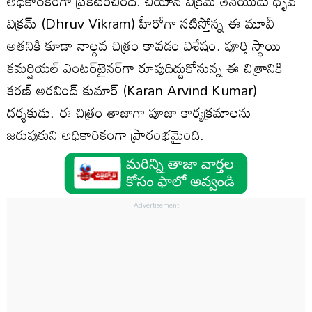
అధికారికంగా ప్రకటించింది. చియాన్ విక్రమ్ తనయుడు ధృవ్
విక్రమ్ (Dhruv Vikram) హీరోగా నటిస్తోన్న ఈ మూవీ
అతనికి కూడా నాల్గవ చిత్రం కావడం విశేషం. పూర్తి స్థాయి
కమర్షియల్ ఎంటర్‌టైనర్‌గా రూపుదిద్దుకోనున్న ఈ చిత్రానికి
కరణ్ అరవింద్ కుమార్ (Karan Arvind Kumar)
దర్శకుడు. ఈ చిత్రం తాజాగా పూజా కార్యక్రమాలను
జరుపుకుని అధికారికంగా ప్రారంభమైంది.