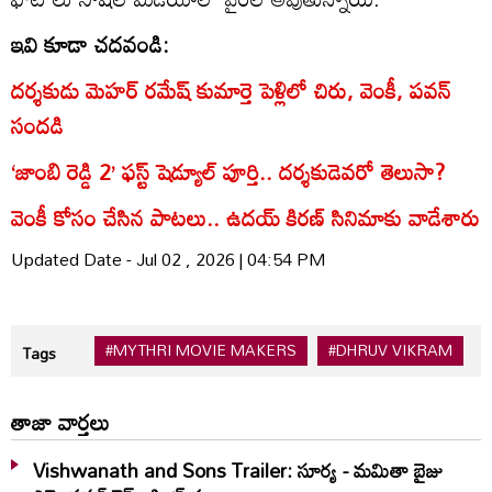
ఇవి కూడా చదవండి:
దర్శకుడు మెహర్ రమేష్ కుమార్తె పెళ్లిలో చిరు, వెంకీ, పవన్
సందడి
‘జాంబి రెడ్డి 2’ ఫస్ట్ షెడ్యూల్ పూర్తి.. దర్శకుడెవరో తెలుసా?
వెంకీ కోసం చేసిన పాటలు.. ఉదయ్ కిరణ్ సినిమాకు వాడేశారు
Updated Date - Jul 02 , 2026 | 04:54 PM
#MYTHRI MOVIE MAKERS
#DHRUV VIKRAM
Tags
తాజా వార్తలు
Vishwanath and Sons Trailer: సూర్య - మమితా బైజు