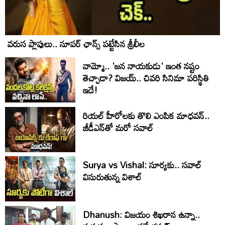
వరుస ప్లాపులు.. సూపర్ ఛాన్స్ పట్టేసిన శ్రీలీల
వామ్మో.. 'జ‌న నాయ‌కుడు' ఇంత నష్టం
తెచ్చాడా? విజయ్.. చివరి సినిమా పరిస్థితి
ఇదే!
రియల్ హీరోలకు తొలి ఎంపిక మాధవన్..
జీడీఎన్‌తో మరో సవాల్
Surya vs Vishal: సూర్యకు.. సవాల్
విసురుతున్న విశాల్
Dhanush: విజయం శిఖరాన ఉన్నా..