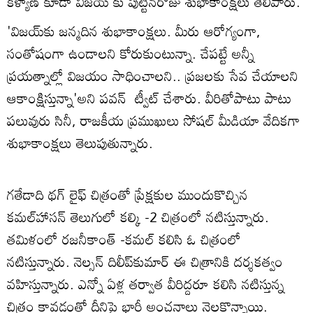
కళ్యాణ్ కూడా విజయ్ కు పుట్టినరోజు శుభాకాంక్షలు తెలిపారు.
'విజయ్‌కు జన్మదిన శుభాకాంక్షలు. మీరు ఆరోగ్యంగా,
సంతోషంగా ఉండాలని కోరుకుంటున్నా. చేపట్టే అన్నీ
ప్రయత్నాల్లో విజయం సాధించాలని.. ప్రజలకు సేవ చేయాలని
ఆకాంక్షిస్తున్నా'అని పవన్ ట్వీట్ చేశారు. వీరితోపాటు పాటు
పలువురు సినీ, రాజకీయ ప్రముఖులు సోషల్‌ మీడియా వేదికగా
శుభాకాంక్షలు తెలుపుతున్నారు.
గతేడాది థగ్‌ లైఫ్‌ చిత్రంతో ప్రేక్షకుల ముందుకొచ్చిన
కమల్‌హాసన్‌ తెలుగులో కల్కి -2 చిత్రంలో నటిస్తున్నారు.
తమిళంలో రజనీకాంత్‌ -కమల్‌ కలిసి ఓ చిత్రంలో
నటిస్తున్నారు. నెల్సన్‌ దిలీప్‌కుమార్‌ ఈ చిత్రానికి దర్శకత్వం
వహిస్తున్నారు. ఎన్నో ఏళ్ల తర్వాత వీరిద్దరూ కలిసి నటిస్తున్న
చిత్రం కావడంతో దీనిపై భారీ అంచనాలు నెలకొన్నాయి.