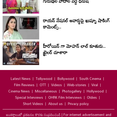
గురువుల పాదాల వద్దే ధనుష్‌
రాయన్ నేషనల్ అవార్డుపై ఖుష్బూ షాకింగ్
కామెంట్స్..
హీరోయిన్ గా మోహన్ లాల్ కూతురు..
ట్రైలర్ చూశారా
Latest News
Tollywood
Bollywood
South Cinema
Film Reviews
OTT
Videos
Web-stories
Viral
Cinema News
Miscellaneous
Photogallery
Hollywood
Special Interviews
OHRK Film Interviews
Oldies
Short Videos
About us
Privacy policy
అంతర్జాలంలో ప్రకటనల కొరకు సంప్రదించండి
|
For internet advertisement and