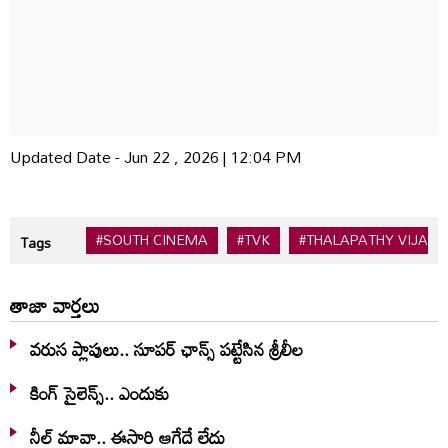
Updated Date - Jun 22 , 2026 | 12:04 PM
#SOUTH CINEMA
#TVK
#THALAPATHY VIJAY
Tags
తాజా వార్తలు
వరుస ప్లాపులు.. సూపర్ ఛాన్స్ పట్టేసిన శ్రీలీల
కింగ్ సైలెన్స్.. ఎందుకు
నీల్ మావా.. ఈసారి ఆగేదే లేదు