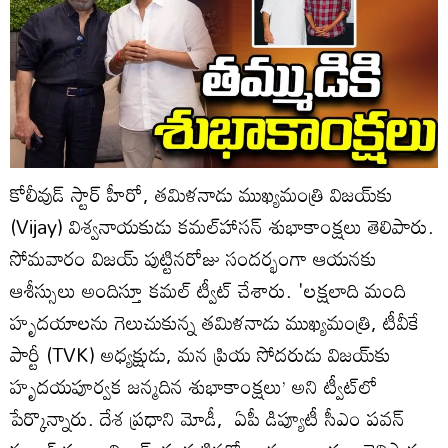
కోలీవుడ్‌ స్టార్‌ హీరో, తమిళనాడు ముఖ్యమంత్రి విజయ్‌కు
(Vijay) విశ్వనాయకుడు కమల్‌హాసన్‌ శుభాకాంక్షలు తెలిపారు.
సోమవారం విజయ్‌ పుట్టినరోజు సందర్భంగా ఆయనకు
ఆశీస్సులు అందిస్తూ కమల్‌ ట్వీట్‌ చేశారు. 'లక్షలాది మంది
హృదయాలను గెలుచుకున్న తమిళనాడు ముఖ్యమంత్రి, టీవీకే
పార్టీ (TVK) అధ్యక్షుడు, మన ప్రియ సోదరుడు విజయ్‌కు
హృదయపూర్వక జన్మదిన శుభాకాంక్షలు’ అని ట్వీట్‌లో
పేర్కొన్నారు. దేశ ప్రధాని మోడీ, ఏపీ డిప్యూటీ సీఎం పవన్