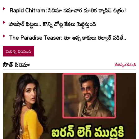
Rapid Chitram: సినిమా సమాచార మాలిక ర్యాపిడ్ చిత్రం!
హుషార్‌ పిట్టలు.. కొన్ని చోట్ల కేకలు పెట్టిస్తుంది
The Paradise Teaser: తూ అన్న కాకులు తల్వార్ పడితే..
మరిన్ని చదవండి
సౌత్ సినిమా
మరిన్ని చదవండి