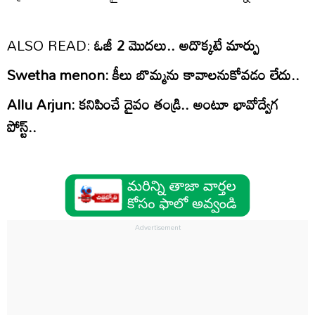
ALSO READ:
ఓజీ 2 మొదలు.. అదొక్కటే మార్పు
Swetha menon: కీలు బొమ్మను కావాలనుకోవడం లేదు..
Allu Arjun: కనిపించే దైవం తండ్రి.. అంటూ భావోద్వేగ
పోస్ట్‌..