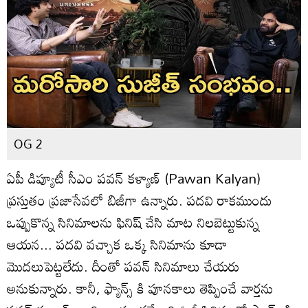
OG 2
ఏపీ డిప్యూటీ సీఎం పవన్ కళ్యాణ్ (Pawan Kalyan)
ప్రస్తుతం ప్రజాసేవలో బిజీగా ఉన్నారు. పదవి రాకముందు
ఒప్పుకొన్న సినిమాలను ఫినిష్ చేసి మాట నిలబెట్టుకున్న
ఆయన... పదవి వచ్చాక ఒక్క సినిమాను కూడా
మొదలుపెట్టలేదు. దీంతో పవన్ సినిమాలు చేయరు
అనుకున్నారు. కానీ, ఫ్యాన్స్ కి పూనకాలు తెప్పించే వార్తను