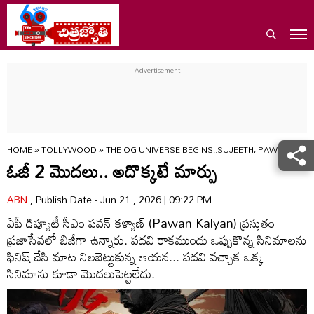
HOME
»
TOLLYWOOD
»
THE OG UNIVERSE BEGINS..SUJEETH, PAWAN KAL
ఓజీ 2 మొదలు.. అదొక్కటే మార్పు
ABN
, Publish Date - Jun 21 , 2026 | 09:22 PM
ఏపీ డిప్యూటీ సీఎం పవన్ కళ్యాణ్ (Pawan Kalyan) ప్రస్తుతం
ప్రజాసేవలో బిజీగా ఉన్నారు. పదవి రాకముందు ఒప్పుకొన్న సినిమాలను
ఫినిష్ చేసి మాట నిలబెట్టుకున్న ఆయన... పదవి వచ్చాక ఒక్క
సినిమాను కూడా మొదలుపెట్టలేదు.