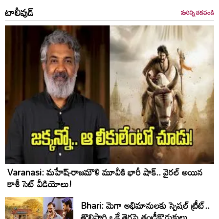
టాలీవుడ్
మరిన్ని చదవండి
Varanasi: మహేష్-రాజమౌళి మూవీకి భారీ షాక్.. వైరల్ అయిన
కాశీ సెట్ వీడియోలు!
Bhari: మెగా అభిమానులకు స్పెషల్ ట్రీట్..
తొలిసారి ఒకే తెరపై తండ్రీకొడుకులు