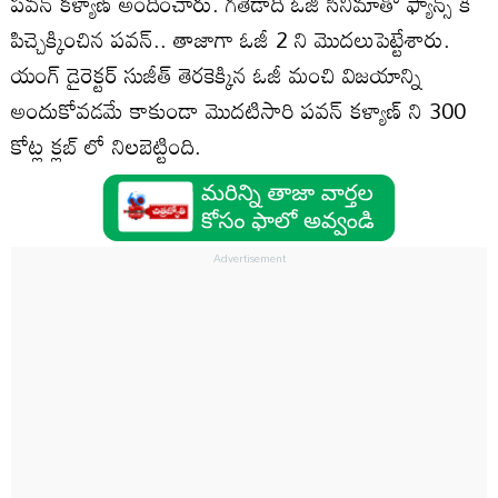
పవన్ కళ్యాణ్ అందించారు. గతేడాది ఓజీ సినిమాతో ఫ్యాన్స్ కి
పిచ్చెక్కించిన పవన్.. తాజాగా ఓజీ 2 ని మొదలుపెట్టేశారు.
యంగ్ డైరెక్టర్ సుజీత్ తెరకెక్కిన ఓజీ మంచి విజయాన్ని
అందుకోవడమే కాకుండా మొదటిసారి పవన్ కళ్యాణ్ ని 300
కోట్ల క్లబ్ లో నిలబెట్టింది.