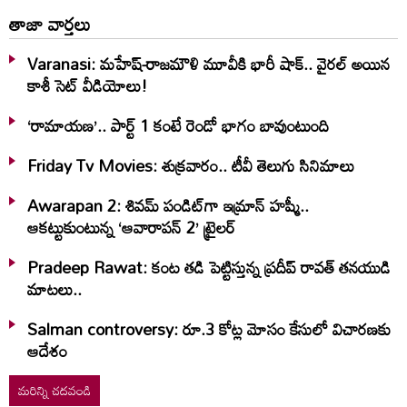
తాజా వార్తలు
Varanasi: మహేష్-రాజమౌళి మూవీకి భారీ షాక్.. వైరల్ అయిన
కాశీ సెట్ వీడియోలు!
‘రామాయణ’.. పార్ట్‌ 1 కంటే రెండో భాగం బావుంటుంది
Friday Tv Movies: శుక్ర‌వారం.. టీవీ తెలుగు సినిమాలు
Awarapan 2: శివమ్ పండిట్‌గా ఇమ్రాన్ హష్మీ..
ఆకట్టుకుంటున్న ‘ఆవారాపన్ 2’ ట్రైలర్
Pradeep Rawat: కంట తడి పెట్టిస్తున్న ప్రదీప్ రావత్ తనయుడి
మాటలు..
Salman controversy: రూ.3 కోట్ల మోసం కేసులో విచారణకు
ఆదేశం
మరిన్ని చదవండి