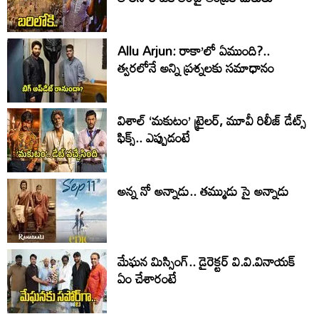
Allu Arjun: రాకా’లో ఏముంది?..
త్వరలోనే అన్ని ప్రశ్నలకు సమాధానం
విశాల్ ‘మకుటం’ ట్రైలర్, మూవీ రిలీజ్ డేట్స్
ఫిక్స్.. ఎప్పుడంటే
అన్న నో అన్నాడు.. తమ్ముడు సై అన్నాడు
మేఘన మిస్సింగ్.. డైరెక్టర్ వి.వి.వినాయక్
ఏం చేశారంటే