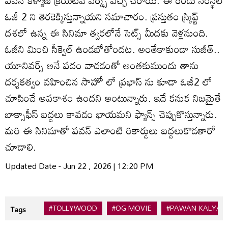
ఓజీ 2 ని తెరకెక్కిస్తున్నాయని సమాచారం. ప్రస్తుతం స్క్రిప్ట్
దశలో ఉన్న ఈ సినిమా త్వరలోనే సెట్స్ మీదకు వెళ్లనుంది.
ఓజీని మించి సీక్వెల్ ఉండబోతోందట. అంతేకాకుండా సుజీత్..
యూనివర్స్ అనే పదం వాడడంతో అంతకుముందు తాను
దర్శకత్వం వహించిన సాహో లో ప్రభాస్ ను కూడా ఓజీ2 లో
చూపించే అవకాశం ఉందని అంటున్నారు. ఇదే కనుక నిజమైతే
బాక్సాఫీస్ బద్దలు కావడం ఖాయమని ఫ్యాన్స్ చెప్పుకొస్తున్నారు.
మరి ఈ సినిమాతో పవన్ ఎలాంటి రికార్డులు బద్దలుకొడతారో
చూడాలి.
Updated Date - Jun 22 , 2026 | 12:20 PM
#TOLLYWOOD
#OG MOVIE
#PAWAN KALYAN
Tags