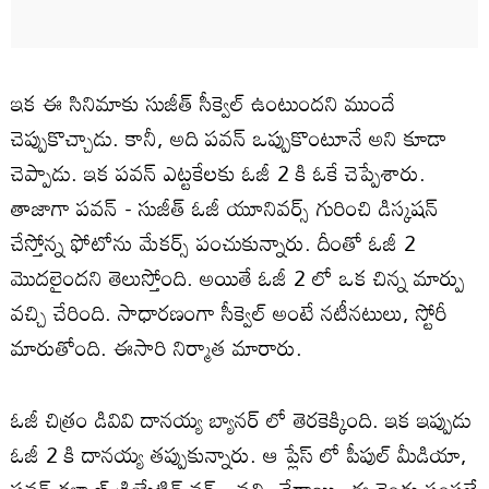
ఇక ఈ సినిమాకు సుజీత్ సీక్వెల్ ఉంటుందని ముందే
చెప్పుకొచ్చాడు. కానీ, అది పవన్ ఒప్పుకొంటూనే అని కూడా
చెప్పాడు. ఇక పవన్ ఎట్టకేలకు ఓజీ 2 కి ఓకే చెప్పేశారు.
తాజాగా పవన్ - సుజీత్ ఓజీ యూనివర్స్ గురించి డిస్కషన్
చేస్తోన్న ఫోటోను మేకర్స్ పంచుకున్నారు. దీంతో ఓజీ 2
మొదలైందని తెలుస్తోంది. అయితే ఓజీ 2 లో ఒక చిన్న మార్పు
వచ్చి చేరింది. సాధారణంగా సీక్వెల్ అంటే నటీనటులు, స్టోరీ
మారుతోంది. ఈసారి నిర్మాత మారారు.
ఓజీ చిత్రం డివివి దానయ్య బ్యానర్ లో తెరకెక్కింది. ఇక ఇప్పుడు
ఓజీ 2 కి దానయ్య తప్పుకున్నారు. ఆ ప్లేస్ లో పీపుల్ మీడియా,
పవన్ కళ్యాణ్ క్రియేటివ్ వర్క్స్ వచ్చి చేరాయి. ఈ రెండు సంస్థలే