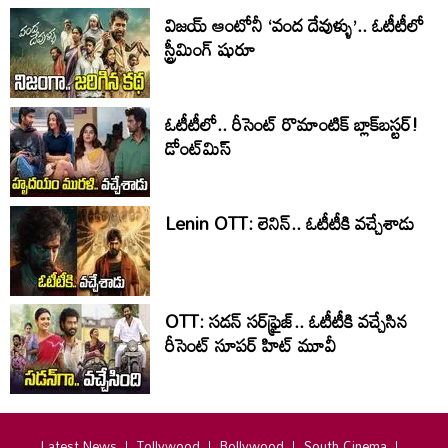
విజయ్ ఆంటోనీ ‘వంద దేవుళ్ళు’.. ఓటీటీలో
స్ట్రీమింగ్ షురూ
ఓటీటీలో.. రీసెంట్ రొమాంటిక్‌ బ్లాక్‌బ‌స్ట‌ర్‌!
డోంట్‌మిస్‌
Lenin OTT: లెనిన్.. ఓటీటీకి వ‌చ్చేశాడు
OTT: స‌డ‌న్ స‌ర్‌ఫ్రైజ్‌.. ఓటీటీకి వ‌చ్చేసిన
రీసెంట్ సూప‌ర్ హిట్ మూవీ
Latest News
Tollywood
Bollywood
South Cinema