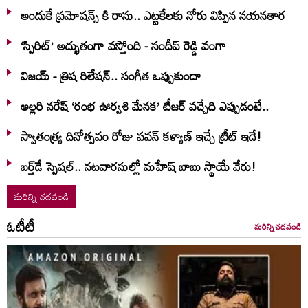
అందుకే ప్రమోషన్స్ కి రాను.. ఎట్టకేలకు నోరు విప్పిన నయనతార
‘స్పిరిట్’ అద్భుతంగా వస్తోంది - సందీప్ రెడ్డి వంగా
విజయ్ - త్రిష రిలేషన్.. సంగీత ఒప్పుకుందా
అల్లరి నరేష్ ‘రంభ ఊర్వశి మేనక’ టీజర్ వచ్చేది ఎప్పుడంటే..
స్వాతంత్య్ర దినోత్సవం రోజు పవన్ కళ్యాణ్ ఇచ్చే ట్రీట్ ఇదే!
బర్త్‌‌డే స్పెషల్.. నటవారసుల్లో మహేష్ బాబు స్థాయే వేరు!
మరిన్ని చదవండి
ఓటీటీ
మరిన్ని చదవండి