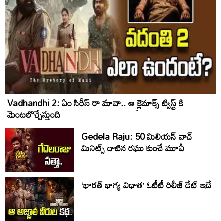
Vadhandhi 2: ఏం సిరీస్ రా మావా.. ఆ క్లైమాక్స్ ట్విస్ట్ కి
మెంటలొచ్చేస్తుంది
Gedela Raju: 50 మిలియన్‌ వాచ్‌
మినిట్స్‌ దాటిన రఘు కుంచే మూవీ
‘భారత్ భాగ్య విధాత’ ఓటీటీ రిలీజ్‌ డేట్‌ ఇదే