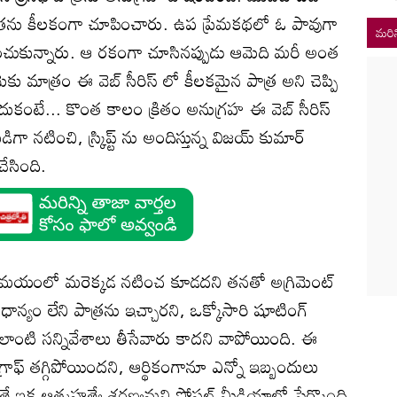
త్రను కీలకంగా చూపించారు. ఉప ప్రేమకథలో ఓ పావుగా
మరిన
ోగించుకున్నారు. ఆ రకంగా చూసినప్పుడు ఆమెది మరీ అంత
కు మాత్రం ఈ వెబ్ సీరిస్ లో కీలకమైన పాత్ర అని చెప్పి
ఎందుకంటే... కొంత కాలం క్రితం అనుగ్రహ ఈ వెబ్ సీరిస్
ా నటించి, స్క్రిప్ట్ ను అందిస్తున్న విజయ్ కుమార్
ేసింది.
ించే సమయంలో మరెక్కడ నటించ కూడదని తనతో అగ్రిమెంట్
ధాన్యం లేని పాత్రను ఇచ్చారని, ఒక్కోసారి షూటింగ్‌
 ఎలాంటి సన్నివేశాలు తీసేవారు కాదని వాపోయింది. ఈ
 గ్రాఫ్ తగ్గిపోయిందని, ఆర్థికంగానూ ఎన్నో ఇబ్బందులు
గితే ఇక ఆత్మహత్యే శరణ్యమని సోషల్ మీడియాలో పేర్కొంది.