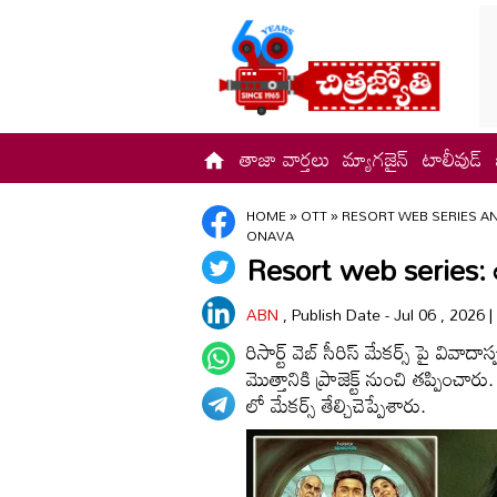
తాజా వార్తలు
మ్యాగజైన్
టాలీవుడ్
HOME
»
OTT
»
RESORT WEB SERIES A
ONAVA
Resort web series: అ
ABN
, Publish Date - Jul 06 , 2026
రిసార్ట్ వెబ్ సీరిస్ మేకర్స్ పై వివాద
మొత్తానికి ప్రాజెక్ట్ నుంచి తప్పించార
లో మేకర్స్ తేల్చిచెప్పేశారు.