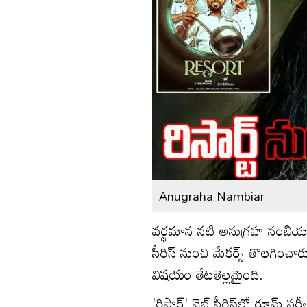
Anugraha Nambiar
వర్థమాన నటి అనుగ్రహ నంబియార్
సీరిస్ నుంచి మేకర్స్ తొలగించా
విషయం తేటతెల్లమైంది.
'రిసార్ట్' వెబ్ సీరిస్‌లో రూమ్ స