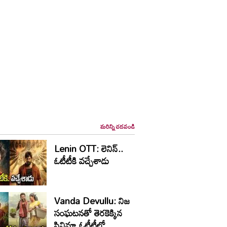
మరిన్ని చదవండి
Lenin OTT: లెనిన్..
ఓటీటీకి వ‌చ్చేశాడు
Vanda Devullu: నిజ
సంఘటనతో తెరకెక్కిన
సినిమా ఓటీటీలో...