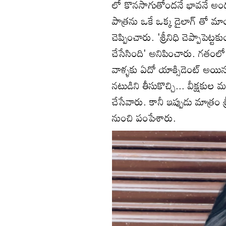
లో కొనసాగుతోందనే భావనే అందరిక
పాత్రను ఒకే ఒక్క డైలాగ్‌ తో 
చెప్పించారు. 'శ్రీనిధి చెప్పాపెట్
చేసేసింది' అనిపించారు. గతంలో 
వాళ్ళకు ఏదో యాక్సిడెంట్ అయి
నటుడిని తీసుకొచ్చి... వీక్షక
చేసేవారు. కానీ ఇప్పుడు మాత్రం శ
నుంచి పంపేశారు.