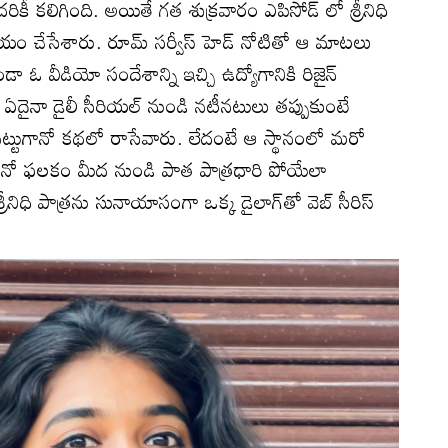
ీ కలిగింది. అయితే గత శుక్రవారం ఎపిసోడ్ లో శ్రీనిధి
మాయం చేసేశారు. రూమ్ సర్వీస్ హెడ్ నోటితో ఆ మాటలు
టకుండా ఓ వీడియో సందేశాన్ని ఇచ్చి ఉద్యోగానికి రిజైన్
ఏదైనా డైలీ సీరియల్‌ నుండి నటీనటులు తప్పుకుంటే
నట్టుగానో కథలో రాసేవారు. లేదంటే ఆ స్థానంలో మరో
ుల మనో ఫలకం మీద నుండి పాత పాత్రధారి పోయేలా
్రీనిధి పాత్రను సునాయాసంగా ఒక్క డైలాగ్‌తో వెబ్ సీరిస్