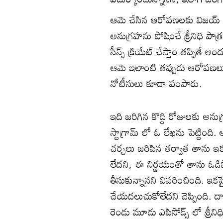
ఆమె చేసిన ఆరోపణలకు విజయ్ కుమ
అనుగ్రహను పోషించే శ్రీనిధి పాత్
సీన్స్ క్రియేట్ చేస్తాం తప్పితే
ఆమె ఇలాంటి తప్పుడు ఆరోపణలు 
నోటీసులు కూడా పంపారు.
ఇది జరిగిన కొద్ది రోజులకు అను
స్టాగ్రామ్ లో ఓ లేఖను పెట్టింద
చర్చలు జరిపిన తర్వాత తాను
లేదని, ఈ నిర్ణయంతో తాను ఓడి
తీసుకున్నానని వివరించింది. ఇకప
చేయదలుచుకోలేదని చెప్పింది.
రెండు మూడు ఎపిసోడ్స్ లో శ్రీని