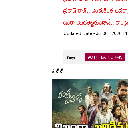
ప్రకాష్ రాజ్.. ఎందుకింత ఓవరాక్షన
ఇంకా మొదలెట్టకుండానే.. కాంట్రవ
Updated Date - Jul 06 , 2026 |
#OTT PLATFORMS
Tags
ఓటీటీ