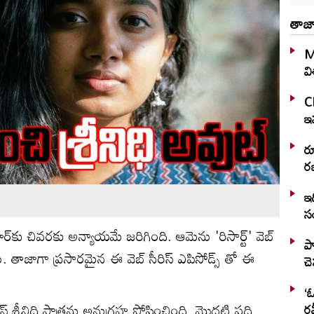
తాజా
M
వ
C
ఇవ
ర
రజ
ఇద
స
‌కు చివరకు అన్యాయమే జరిగింది. ఆమెను 'రిసార్ట్' వెబ్
ప్
రు. తాజాగా ప్రసారమైన ఈ వెబ్ సీరిస్ ఎపిసోడ్స్ తో ఈ
చ
‘ఓ
ర్వీస్ శ్రీనిధి పాత్రను అనుగ్రహ పోషించింది. మొదటి పది
రవ