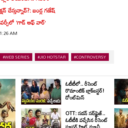
్ చేస్తున్నావ్?: బండ్ల గణేష్
ర్సీలో ‘గాడ్ ఆఫ్ వార్’
 11:26 AM
#WEB SERIES
#JIO HOTSTAR
#CONTROVERSY
ఓటీటీలో.. రీసెంట్
రొమాంటిక్‌ బ్లాక్‌బ‌స్ట‌ర్‌!
డోంట్‌మిస్‌
OTT: స‌డ‌న్ స‌ర్‌ఫ్రైజ్‌..
ఓటీటీకి వ‌చ్చేసిన రీసెంట్
సూప‌ర్ హిట్ మూవీ