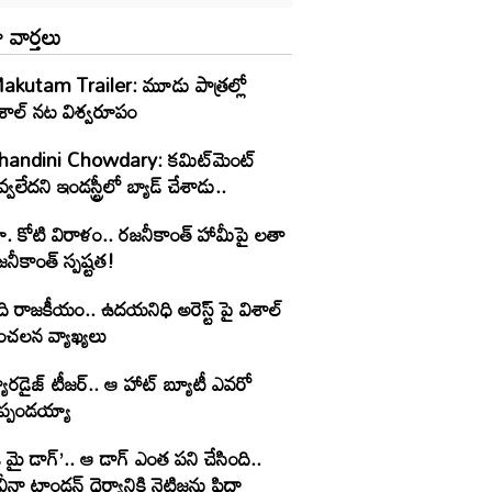
 వార్తలు
akutam Trailer: మూడు పాత్రల్లో
ిశాల్ నట విశ్వరూపం
handini Chowdary: కమిట్‌మెంట్
్వలేదని ఇండస్ట్రీలో బ్యాడ్ చేశాడు..
ూ. కోటి విరాళం.. రజనీకాంత్ హామీపై లతా
నీకాంత్ స్పష్టత!
ి రాజకీయం.. ఉదయనిధి అరెస్ట్ పై విశాల్
ంచలన వ్యాఖ్యలు
యారడైజ్ టీజర్.. ఆ హాట్ బ్యూటీ ఎవరో
ెప్పండయ్యా
 మై డాగ్’.. ఆ డాగ్ ఎంత పని చేసింది..
ీనా టాండన్ ధైర్యానికి నెటిజన్లు ఫిదా