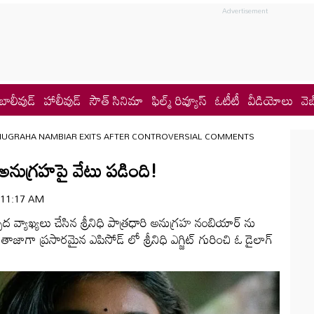
బాలీవుడ్
హాలీవుడ్
సౌత్ సినిమా
ఫిల్మ్ రివ్యూస్
ఓటీటీ
వీడియోలు
వెబ
NUGRAHA NAMBIAR EXITS AFTER CONTROVERSIAL COMMENTS
నుగ్రహపై వేటు పడింది!
 | 11:17 AM
ాస్పద వ్యాఖ్యలు చేసిన శ్రీనిధి పాత్రధారి అనుగ్రహ నంబియార్ ను
ు. తాజాగా ప్రసారమైన ఎపిసోడ్ లో శ్రీనిధి ఎగ్జిట్ గురించి ఓ డైలాగ్