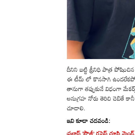
దీనిని బట్టి శ్రీనిధి పాత్ర ప
ఈ టీమ్ లో కొనసాగి ఉండలేకపోయ
తానుగా తప్పుకునే విధంగా మేకర్స
అనుగ్రహ నోరు తెరిచి చెబితే కాన
చూడాలి.
ఇవి కూడా చదవండి:
ప్రభాస్ ‘ఫౌజీ’ రషెస్ చూసి మైండ