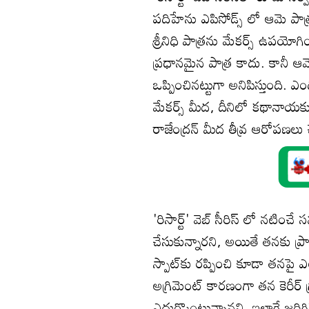
పదిహేను ఎపిసోడ్స్ లో ఆమె పా
శ్రీనిధి పాత్రను మేకర్స్ ఉపయ
ప్రధానమైన పాత్ర కాదు. కానీ ఆమె
ఒప్పించినట్టుగా అనిపిస్తుంది. 
మేకర్స్ మీద, దీనిలో కథానాయకుడిగ
రాజేంద్రన్ మీద తీవ్ర ఆరోపణలు చ
'రిసార్ట్' వెబ్ సీరిస్ లో నట
చేసుకున్నారని, అయితే తనకు ప్రా
స్పాట్‌కు రప్పించి కూడా తనపై
అగ్రిమెంట్‌ కారణంగా తన కెరీర్‌
ఎదుర్కొంటున్నానని, ఇలాగే జరి