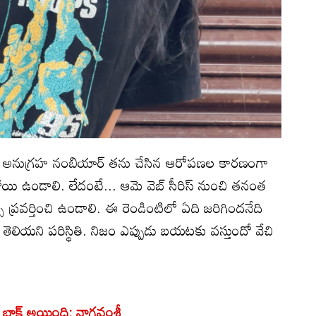
ోషించిన అనుగ్రహ నంబియార్ తను చేసిన ఆరోపణల కారణంగా
ి ఉండాలి. లేదంటే... ఆమె వెబ్ సీరిస్ నుంచి తనంత
్ ప్రవర్తించి ఉండాలి. ఈ రెండింటిలో ఏది జరిగిందనేది
ీ తెలియని పరిస్థితి. నిజం ఎప్పుడు బయటకు వస్తుందో వేచి
్ బ్లాక్ అయింది: నాగవంశీ