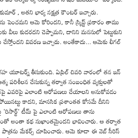
ార్ , అతని భార్య నక్షత్ర కౌంటర్ ఇచ్చారు.
రను పెంచమని ఆమె కోరిందని, కానీ స్క్రిప్ట్ ప్రకారం తాము
 అందుకు వీలు కుదరదని చెప్పామని, దానిని మనసులో పెట్టుకుని
చేస్తోందని వివరణ ఇచ్చారు. అంతేకాదు... ఆమెకు లీగల్
గ్రహ యూటర్న్ తీసుకుంది. ఏప్రిల్‌ చివరి వారంలో తన ఇన్
ి. ఆత్మ పరిశీలన చేసుకున్న తర్వాత సంబంధిత వ్యక్తులతో
 ఇకపై ఎవరిపై ఎలాంటి ఆరోపణలు చేయాలని అనుకోవడం
పోయినట్టు కాదని, మానసిక ప్రశాంతత కోసమే దీనిని
ై 'రిసార్ట్' టీమ్‌ పై ఎలాంటి ఆరోపణలు తాను
 దాంతో అంతా కథ సుఖాంతమైందని భావించారు. ఆ తర్వాత
ధి పాత్రను మేకర్స్ చూపించారు. ఆమె కూడా ఈ వెబ్ సీరిస్‌