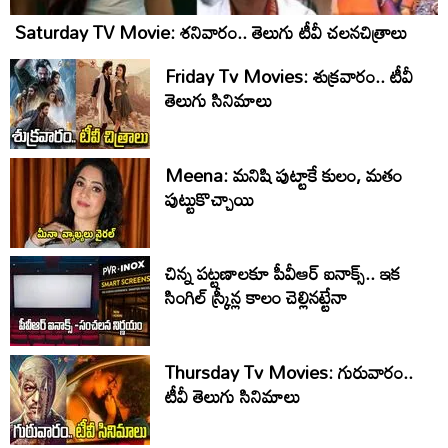
Saturday TV Movie: శ‌నివారం.. తెలుగు టీవీ చ‌ల‌న‌చిత్రాలు
Friday Tv Movies: శుక్ర‌వారం.. టీవీ
తెలుగు సినిమాలు
Meena: మనిషి పుట్టాకే కులం, మతం
పుట్టుకొచ్చాయి
చిన్న పట్టణాలకూ పీవీఆర్ ఐనాక్స్.. ఇక
సింగిల్ స్క్రీన్ల కాలం చెల్లినట్టేనా
Thursday Tv Movies: గురువారం..
టీవీ తెలుగు సినిమాలు