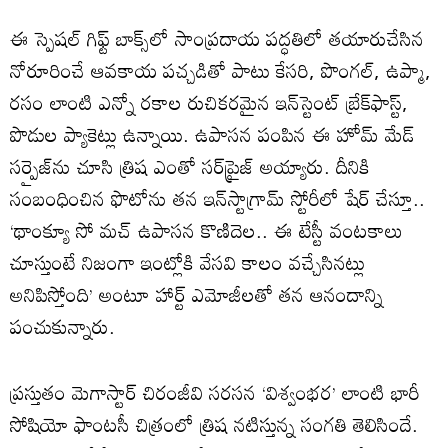
ఈ స్పెషల్ గిఫ్ట్ బాక్స్‌లో సాంప్రదాయ పద్ధతిలో తయారుచేసిన
నోరూరించే ఆవకాయ పచ్చడితో పాటు కేసరి, పొంగల్, ఉప్మా,
రసం లాంటి ఎన్నో రకాల రుచికరమైన ఇన్‌స్టెంట్ బ్రేక్‌ఫాస్ట్,
పొడుల ప్యాకెట్లు ఉన్నాయి. ఉపాసన పంపిన ఈ హోమ్ మేడ్
సర్ప్రైజ్‌ను చూసి త్రిష ఎంతో సర్‌ప్రైజ్ అయ్యారు. దీనికి
సంబంధించిన ఫొటోను తన ఇన్‌స్టాగ్రామ్ స్టోరీలో షేర్ చేస్తూ..
‘థాంక్యూ సో మచ్ ఉపాసన కొణిదెల.. ఈ టేస్టీ వంటకాలు
చూస్తుంటే నిజంగా ఇంట్లోకి వేసవి కాలం వచ్చేసినట్లు
అనిపిస్తోంది’ అంటూ హార్ట్ ఎమోజీలతో తన ఆనందాన్ని
పంచుకున్నారు.
ప్రస్తుతం మెగాస్టార్ చిరంజీవి సరసన ‘విశ్వంభర’ లాంటి భారీ
సోషియో ఫాంటసీ చిత్రంలో త్రిష నటిస్తున్న సంగతి తెలిసిందే.