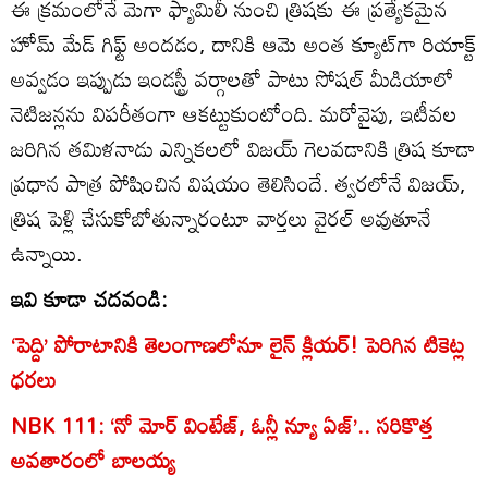
ఈ క్రమంలోనే మెగా ఫ్యామిలీ నుంచి త్రిషకు ఈ ప్రత్యేకమైన
హోమ్ మేడ్ గిఫ్ట్ అందడం, దానికి ఆమె అంత క్యూట్‌గా రియాక్ట్
అవ్వడం ఇప్పుడు ఇండస్ట్రీ వర్గాలతో పాటు సోషల్ మీడియాలో
నెటిజన్లను విపరీతంగా ఆకట్టుకుంటోంది. మరోవైపు, ఇటీవల
జరిగిన తమిళనాడు ఎన్నికలలో విజయ్ గెలవడానికి త్రిష కూడా
ప్రధాన పాత్ర పోషించిన విషయం తెలిసిందే. త్వరలోనే విజయ్,
త్రిష పెళ్లి చేసుకోబోతున్నారంటూ వార్తలు వైరల్ అవుతూనే
ఉన్నాయి.
ఇవి కూడా చదవండి:
‘పెద్ది’ పోరాటానికి తెలంగాణలోనూ లైన్ క్లియర్! పెరిగిన టికెట్ల
ధరలు
NBK 111: ‘నో మోర్‌ వింటేజ్‌, ఓన్లీ న్యూ ఏజ్‌’.. సరికొత్త
అవతారంలో బాలయ్య