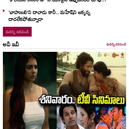
‘బాహుబలి’ని దాచాడు కానీ.. మహేష్‌ని జక్కన్న
దాచలేకపోతున్నాడా
మరిన్ని చదవండి
అవీ ఇవీ
మరిన్ని చదవండి