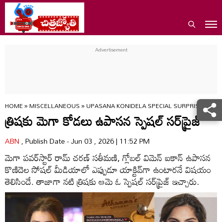
HOME
»
MISCELLANEOUS
»
UPASANA KONIDELA SPECIAL SURPRISE GIFT 
త్రిషకు మెగా కోడలు ఉపాసన స్పెషల్ సర్‌ప్రైజ్‌
ABN
, Publish Date - Jun 03 , 2026 | 11:52 PM
మెగా పవర్‌స్టార్ రామ్ చరణ్ సతీమణి, గ్లోబల్ విమెన్ ఐకాన్ ఉపాసన
కొణిదెల సోషల్ మీడియాలో ఎప్పుడూ యాక్టివ్‌గా ఉంటారనే విషయం
తెలిసిందే. తాజాగా నటి త్రిషకు ఆమె ఓ స్పెషల్ సర్‌ప్రైజ్ ఇచ్చారు.