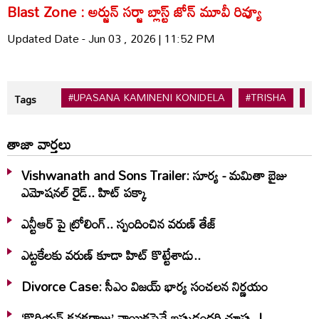
Blast Zone : అర్జున్ సర్జా బ్లాస్ట్ జోన్ మూవీ రివ్యూ
Updated Date - Jun 03 , 2026 | 11:52 PM
#UPASANA KAMINENI KONIDELA
#TRISHA
#
Tags
తాజా వార్తలు
Vishwanath and Sons Trailer: సూర్య - మమితా బైజు
ఎమోషనల్ రైడ్.. హిట్ పక్కా
ఎన్టీఆర్ పై ట్రోలింగ్.. స్పందించిన వరుణ్ తేజ్
ఎట్టకేలకు వరుణ్ కూడా హిట్ కొట్టేశాడు..
Divorce Case: సీఎం విజయ్ భార్య సంచలన నిర్ణయం
‘కొరియన్ కనకరాజు’ నాయికపైనే ఇప్పుడందరి చూపు..!