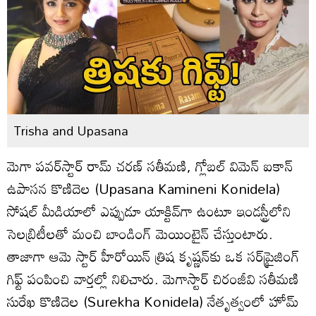
Trisha and Upasana
మెగా పవర్‌స్టార్ రామ్ చరణ్ సతీమణి, గ్లోబల్ విమెన్ ఐకాన్
ఉపాసన కొణిదెల (Upasana Kamineni Konidela)
సోషల్ మీడియాలో ఎప్పుడూ యాక్టివ్‌గా ఉంటూ ఇండస్ట్రీలోని
సెలబ్రిటీలతో మంచి బాండింగ్ మెయింటైన్ చేస్తుంటారు.
తాజాగా ఆమె స్టార్ హీరోయిన్ త్రిష కృష్ణన్‌కు ఒక సర్‌ప్రైజింగ్
గిఫ్ట్ పంపించి వార్తల్లో నిలిచారు. మెగాస్టార్ చిరంజీవి సతీమణి
సురేఖ కొణిదెల (Surekha Konidela) నేతృత్వంలో హోమ్