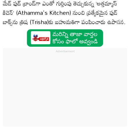
మేడ్ ఫుడ్ బ్రాండ్‌గా ఎంతో గుర్తింపు తెచ్చుకున్న ‘అత్తమ్మాస్
కిచెన్’ (Athamma's Kitchen) నుంచి ప్రత్యేకమైన ఫుడ్
బాక్స్‌ను త్రిష (Trisha)కు బహుమతిగా పంపించారు ఉపాసన.