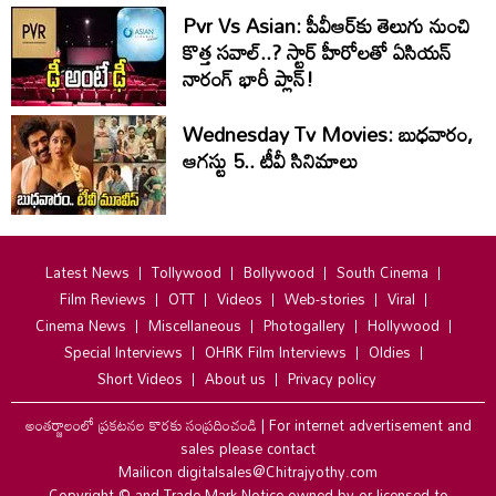
Pvr Vs Asian: పీవీఆర్‌కు తెలుగు నుంచి
కొత్త సవాల్..? స్టార్ హీరోలతో ఏసియన్
నారంగ్ భారీ ప్లాన్!
Wednesday Tv Movies: బుధవారం,
ఆగ‌స్టు 5.. టీవీ సినిమాలు
Latest News
Tollywood
Bollywood
South Cinema
Film Reviews
OTT
Videos
Web-stories
Viral
Cinema News
Miscellaneous
Photogallery
Hollywood
Special Interviews
OHRK Film Interviews
Oldies
Short Videos
About us
Privacy policy
అంతర్జాలంలో ప్రకటనల కొరకు సంప్రదించండి
|
For internet advertisement and
sales please contact
Mailicon digitalsales@Chitrajyothy.com
Copyright © and Trade Mark Notice owned by or licensed to