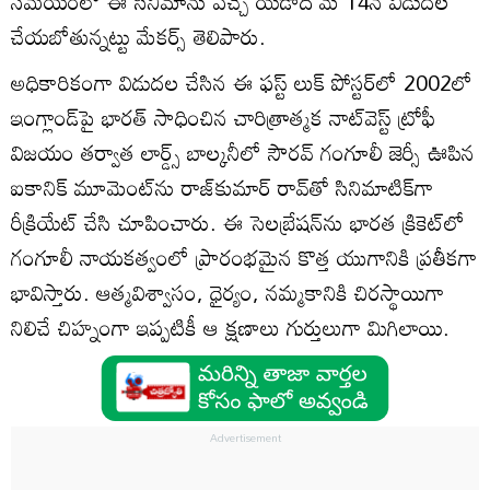
సమయంలో ఈ సినిమాను వచ్చే యేడాది మే 14న విడుదల
చేయబోతున్నట్టు మేకర్స్ తెలిపారు.
అధికారికంగా విడుద‌ల చేసిన ఈ ఫస్ట్ లుక్ పోస్టర్‌లో 2002లో
ఇంగ్లాండ్‌పై భారత్ సాధించిన చారిత్రాత్మక నాట్‌వెస్ట్ ట్రోఫీ
విజయం తర్వాత లార్డ్స్ బాల్కనీలో సౌరవ్ గంగూలీ జెర్సీ ఊపిన
ఐకానిక్ మూమెంట్‌ను రాజ్‌కుమార్ రావ్‌తో సినిమాటిక్‌గా
రీక్రియేట్ చేసి చూపించారు. ఈ సెలబ్రేషన్‌ను భారత క్రికెట్‌లో
గంగూలీ నాయకత్వంలో ప్రారంభమైన కొత్త యుగానికి ప్రతీకగా
భావిస్తారు. ఆత్మవిశ్వాసం, ధైర్యం, నమ్మకానికి చిరస్థాయిగా
నిలిచే చిహ్నంగా ఇప్పటికీ ఆ క్షణాలు గుర్తులుగా మిగిలాయి.