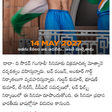
‘దాదా- ది సౌర‌వ్ గంగూలీ’ సినిమాకు విక్రమాదిత్య మోత్వానె
దర్శకత్వం వహిస్తున్నారు. లవ్ రంజన్, అంకూర్ గార్గ్
నిర్మాతలుగా వ్యవహరిస్తున్నారు. గుల్షన్ కుమార్, భూషణ్
కుమార్, టీ-సిరీస్, డీబీఎల్ సమర్పణలో, లవ్ ఫిల్మ్స్
నిర్మాణంలో ఈ సినిమా రూపొందుతోంది. ఈ సినిమా ప్రధాన
భారతీయ భాషల్లోనూ విడుదల కానుంది.