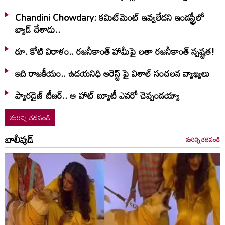
Chandini Chowdary: కమిట్‌మెంట్ ఇవ్వలేదని ఇండస్ట్రీలో
బ్యాడ్ చేశాడు..
రూ. కోటి విరాళం.. రజనీకాంత్ హామీపై లతా రజనీకాంత్ స్పష్టత!
ఇది రాజకీయం.. ఉదయనిధి అరెస్ట్ పై విశాల్ సంచలన వ్యాఖ్యలు
ప్యారడైజ్ టీజర్.. ఆ హాట్ బ్యూటీ ఎవరో చెప్పండయ్యా
మరిన్ని చదవండి
బాలీవుడ్
మరిన్ని చదవండి