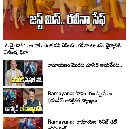
‘ఓ మై డాగ్’.. ఆ డాగ్ ఎంత పని చేసింది.. రవీనా టాండన్ ధైర్యానికి
నెటిజన్లు ఫిదా
రామాయణం మొదట చూసేది ఆయనేనట..
Ramayana: 'రామాయణ'పై సీఎం
ఫడణవీస్ ఆసక్తికర వ్యాఖ్యలు
Ramayana: ‘రామాయణ’ రిలీజ్ డేట్
అఫీషియల్‌..