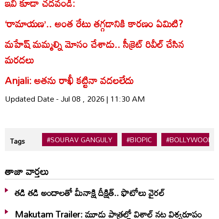
ఇవి కూడా చదవండి:
‘రామాయణ’.. అంత‌ రేటు తగ్గడానికి కారణం ఏమిటి?
మహేష్ మమ్మల్ని మోసం చేశాడు.. సీక్రెట్ రివీల్ చేసిన
మరదలు
Anjali: అతను రాఖీ కట్టినా వదలలేదు
Updated Date - Jul 08 , 2026 | 11:30 AM
#SOURAV GANGULY
#BIOPIC
#BOLLYWOOD
Tags
తాజా వార్తలు
తడి తడి అందాలతో మీనాక్షి దీక్షిత్‌.. ఫొటోలు వైరల్
Makutam Trailer: మూడు పాత్రల్లో విశాల్ నట విశ్వరూపం