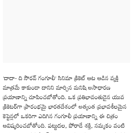
‘దాదా- ది సౌర‌వ్ గంగూలీ’ సినిమా క్రికెట్‌ ఆట ఆడిన వ్యక్తి
మాత్రమే కాకుండా దానిని మార్చిన మనిషి అసాధారణ
ప్రయాణాన్ని చూపించబోతోంది. ఒక ప్రతిభావంతుడైన యువ
క్రికెటర్‌గా ప్రారంభమై భారతదేశంలో అత్యంత ప్రభావశీలమైన
కెప్టెన్లలో ఒకరిగా ఎదిగిన గంగూలీ ప్రయాణాన్ని ఈ చిత్రం
ఆవిష్కరించబోతోంది. పట్టుదల, పోరాడే శక్తి, నమ్మకం వంటి