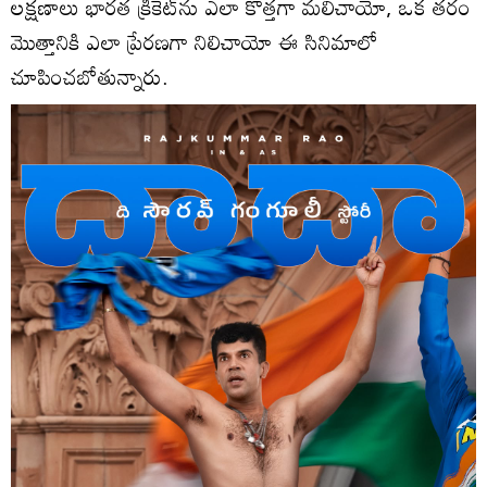
లక్షణాలు భారత క్రికెట్‌ను ఎలా కొత్తగా మలిచాయో, ఒక తరం
మొత్తానికి ఎలా ప్రేరణగా నిలిచాయో ఈ సినిమాలో
చూపించబోతున్నారు.