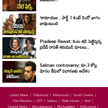
‘రామాయణ’.. పార్ట్‌ 1 కంటే రెండో భాగం
బావుంటుంది
Pradeep Rawat: కంట తడి పెట్టిస్తున్న
ప్రదీప్ రావత్ తనయుడి మాటలు..
Salman controversy: రూ.3 కోట్ల
మోసం కేసులో విచారణకు ఆదేశం
Latest News
Tollywood
Bollywood
South Cinema
Film Reviews
OTT
Videos
Web-stories
Viral
Cinema News
Miscellaneous
Photogallery
Hollywood