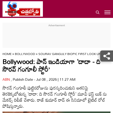
HOME
»
BOLLYWOOD
»
SOURAV GANGULY BIOPIC FIRST LOOK UNVEILED
Bollywood: పాన్ ఇండియాగా 'దాదా - ది
సౌర‌వ్ గంగూలీ స్టోరీ’
ABN
, Publish Date - Jul 08 , 2026 | 11:27 AM
సౌరవ్ గంగూలీ పుట్టినరోజును పురస్కరించుకుని అతనిపై
తెరకెక్కబోతున్న 'దాదా: ది సౌరవ్ గంగూలీ స్టోరీ' మూవీ ఫస్ట్ లుక్ ను
మేకర్స్ రిలీజ్ చేశారు. రాజ్ కుమార్ రావ్ ఈ సినిమాలో టైటిల్ రోల్
పోషిస్తున్నారు.