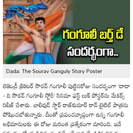
Dada: The Sourav Ganguly Story Poster
లెజెండ్రీ క్రికెటర్ సౌరవ్ గంగూలీ పుట్టినరోజు సందర్భంగా ‘దాదా
- ది సౌరవ్ గంగూలీ స్టోరీ’ సినిమా ఫస్ట్ లుక్ పోస్టర్‌ను మేక‌ర్స్
రిలీజ్ చేశారు. బాలీవుడ్ స్టార్ రాజ్‌కుమార్ రావ్ టైటిల్ పాత్రను
పోషించబోతున్నారు. దీంతో ప్రపంచవ్యాప్తంగా ఉన్న గంగూలీ
అభిమానులకు ఈ రోజు మరింత ప్రత్యేకంగా మారింది. ఇదే