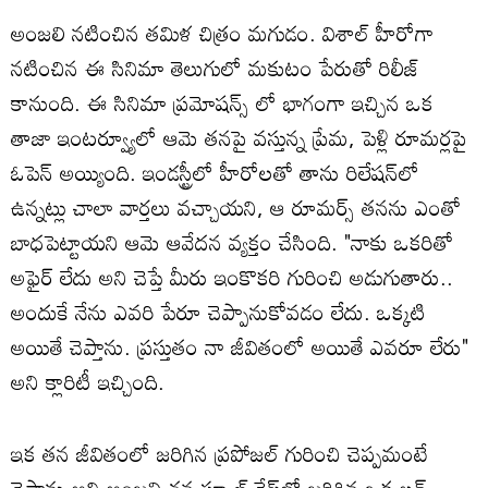
అంజలి నటించిన తమిళ చిత్రం మగుడం. విశాల్ హీరోగా
నటించిన ఈ సినిమా తెలుగులో మకుటం పేరుతో రిలీజ్
కానుంది. ఈ సినిమా ప్రమోషన్స్ లో భాగంగా ఇచ్చిన ఒక
తాజా ఇంటర్వ్యూలో ఆమె తనపై వస్తున్న ప్రేమ, పెళ్లి రూమర్లపై
ఓపెన్ అయ్యింది. ఇండస్ట్రీలో హీరోలతో తాను రిలేషన్‌లో
ఉన్నట్లు చాలా వార్తలు వచ్చాయని, ఆ రూమర్స్ తనను ఎంతో
బాధపెట్టాయని ఆమె ఆవేదన వ్యక్తం చేసింది. "నాకు ఒకరితో
అఫైర్ లేదు అని చెప్తే మీరు ఇంకొకరి గురించి అడుగుతారు..
అందుకే నేను ఎవరి పేరూ చెప్పానుకోవడం లేదు. ఒక్కటి
అయితే చెప్తాను. ప్రస్తుతం నా జీవితంలో అయితే ఎవరూ లేరు"
అని క్లారిటీ ఇచ్చింది.
ఇక తన జీవితంలో జరిగిన ప్రపోజల్ గురించి చెప్పమంటే
చెప్తాను అని అంజలి తన స్కూల్ డేస్‌లో జరిగిన ఒక లవ్