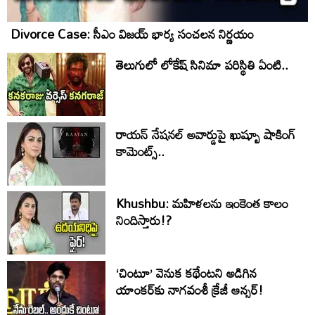
Divorce Case: సీఎం విజయ్ భార్య సంచలన నిర్ణయం
తెలుగులో లోకేష్ సినిమా పరిస్థితి ఏంటి..
రాయన్ నేషనల్ అవార్డుపై ఖుష్బూ షాకింగ్
కామెంట్స్..
Khushbu: మహిళలను ఇంకెంత కాలం
నిందిస్తారు!?
‘చింటూ’ వెనుక కథేంటని అడిగిన
యాంకర్‌కు నాగవంశీ క్రేజీ ఆన్సర్!