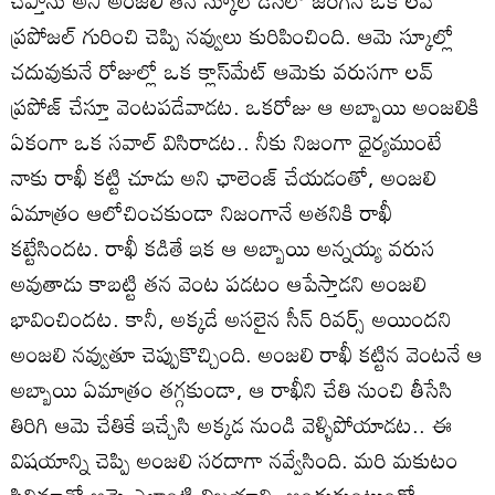
ప్రపోజల్ గురించి చెప్పి నవ్వులు కురిపించింది. ఆమె స్కూల్లో
చదువుకునే రోజుల్లో ఒక క్లాస్‌మేట్ ఆమెకు వరుసగా లవ్
ప్రపోజ్ చేస్తూ వెంటపడేవాడట. ఒకరోజు ఆ అబ్బాయి అంజలికి
ఏకంగా ఒక సవాల్ విసిరాడట.. నీకు నిజంగా ధైర్యముంటే
నాకు రాఖీ కట్టి చూడు అని ఛాలెంజ్ చేయడంతో, అంజలి
ఏమాత్రం ఆలోచించకుండా నిజంగానే అతనికి రాఖీ
కట్టేసిందట. రాఖీ కడితే ఇక ఆ అబ్బాయి అన్నయ్య వరుస
అవుతాడు కాబట్టి తన వెంట పడటం ఆపేస్తాడని అంజలి
భావించిందట. కానీ, అక్కడే అసలైన సీన్ రివర్స్ అయిందని
అంజలి నవ్వుతూ చెప్పుకొచ్చింది. అంజలి రాఖీ కట్టిన వెంటనే ఆ
అబ్బాయి ఏమాత్రం తగ్గకుండా, ఆ రాఖీని చేతి నుంచి తీసేసి
తిరిగి ఆమె చేతికే ఇచ్చేసి అక్కడ నుండి వెళ్ళిపోయాడట.. ఈ
విషయాన్ని చెప్పి అంజలి సరదాగా నవ్వేసింది. మరి మకుటం
సినిమాతో ఆమె ఎలాంటి విజయాన్ని అందుకుంటుందో