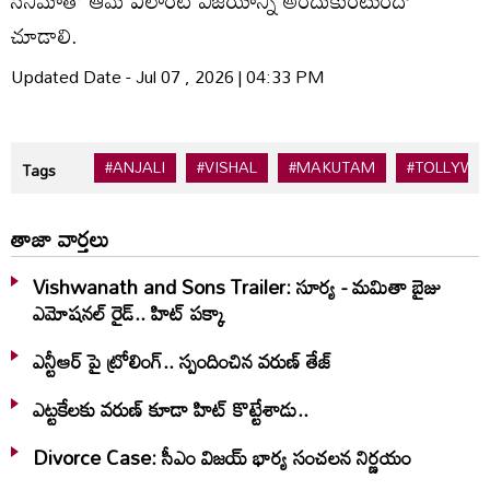
చూడాలి.
Updated Date - Jul 07 , 2026 | 04:33 PM
#ANJALI
#VISHAL
#MAKUTAM
#TOLLYWO
Tags
తాజా వార్తలు
Vishwanath and Sons Trailer: సూర్య - మమితా బైజు
ఎమోషనల్ రైడ్.. హిట్ పక్కా
ఎన్టీఆర్ పై ట్రోలింగ్.. స్పందించిన వరుణ్ తేజ్
ఎట్టకేలకు వరుణ్ కూడా హిట్ కొట్టేశాడు..
Divorce Case: సీఎం విజయ్ భార్య సంచలన నిర్ణయం