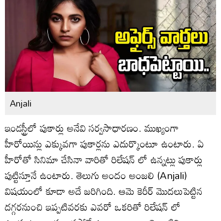
Anjali
ఇండస్ట్రీలో పుకార్లు అనేవి సర్వసాధారణం. ముఖ్యంగా
హీరోయిన్లు ఎక్కువగా పుకార్లను ఎదుర్కొంటూ ఉంటారు. ఏ
హీరోతో సినిమా చేసినా వారితో రిలేషన్ లో ఉన్నట్లు పుకార్లు
పుట్టిస్తూనే ఉంటారు. తెలుగు అందం అంజలి (Anjali)
విషయంలో కూడా అదే జరిగింది. ఆమె కెరీర్ మొదలుపెట్టిన
దగ్గరనుంచి ఇప్పటివరకు ఎవరో ఒకరితో రిలేషన్ లో