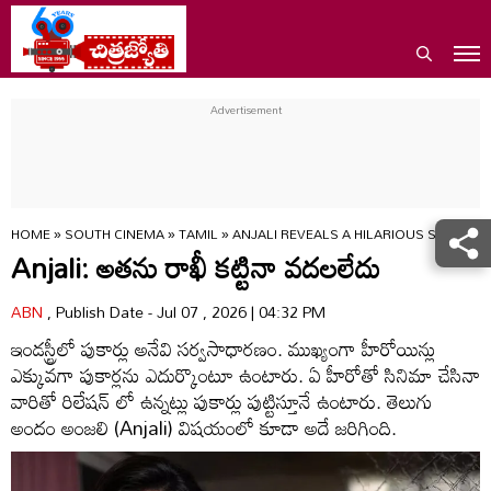
HOME
»
SOUTH CINEMA
»
TAMIL
»
ANJALI REVEALS A HILARIOUS SCHOOL 
Anjali: అతను రాఖీ కట్టినా వదలలేదు
ABN
, Publish Date - Jul 07 , 2026 | 04:32 PM
ఇండస్ట్రీలో పుకార్లు అనేవి సర్వసాధారణం. ముఖ్యంగా హీరోయిన్లు
ఎక్కువగా పుకార్లను ఎదుర్కొంటూ ఉంటారు. ఏ హీరోతో సినిమా చేసినా
వారితో రిలేషన్ లో ఉన్నట్లు పుకార్లు పుట్టిస్తూనే ఉంటారు. తెలుగు
అందం అంజలి (Anjali) విషయంలో కూడా అదే జరిగింది.