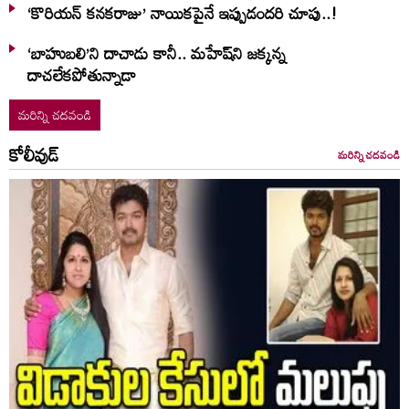
‘కొరియన్ కనకరాజు’ నాయికపైనే ఇప్పుడందరి చూపు..!
‘బాహుబలి’ని దాచాడు కానీ.. మహేష్‌ని జక్కన్న
దాచలేకపోతున్నాడా
మరిన్ని చదవండి
కోలీవుడ్
మరిన్ని చదవండి