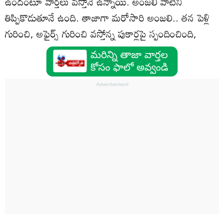
ఉందంటూ వార్తలు వస్తోనే ఉన్నాయి. అంజలి వాటిని
తిప్పికొడుతూనే ఉంది. తాజాగా మరోసారి అంజలి.. తన పెళ్లి
గురించి, అఫైర్స్ గురించి వస్తోన్న పుకార్లపై స్పందించింది,