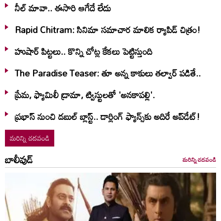
నీల్ మావా.. ఈసారి ఆగేదే లేదు
Rapid Chitram: సినిమా సమాచార మాలిక ర్యాపిడ్ చిత్రం!
హుషార్‌ పిట్టలు.. కొన్ని చోట్ల కేకలు పెట్టిస్తుంది
The Paradise Teaser: తూ అన్న కాకులు తల్వార్ పడితే..
ప్రేమ, ఫ్యామిలీ డ్రామా, ట్విస్టులతో 'అనకాపల్లి'.
ప్రభాస్ నుంచి డబుల్ బ్లాస్ట్.. డార్లింగ్ ఫ్యాన్స్‌కు అదిరే అప్‌డేట్!
మరిన్ని చదవండి
బాలీవుడ్
మరిన్ని చదవండి