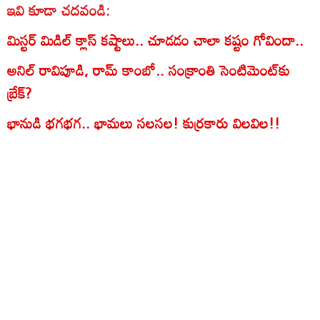
ఇవి కూడా చదవండి:
మిస్టర్ మిడిల్ క్లాస్ కష్టాలు.. చూడడం చాలా కష్టం గోవిందా..
అనిల్ రావిపూడి, రామ్ కాంబో.. సంక్రాంతి సెంటిమెంట్‌కు
బ్రేక్?
భానుడి భగభగ.. భామ‌లు స‌ల‌స‌ల! కుర్ర‌కారు విలవిల!!