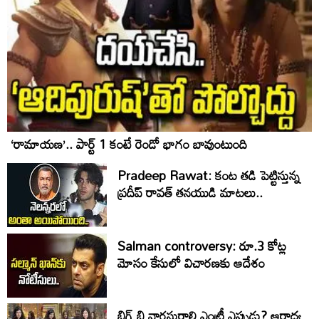
‘రామాయణ’.. పార్ట్‌ 1 కంటే రెండో భాగం బావుంటుంది
Pradeep Rawat: కంట తడి పెట్టిస్తున్న
ప్రదీప్ రావత్ తనయుడి మాటలు..
Salman controversy: రూ.3 కోట్ల
మోసం కేసులో విచారణకు ఆదేశం
బిగ్ బి వారసురాలి ఎంట్రీ ఎప్పుడు? ఆరాధ్య