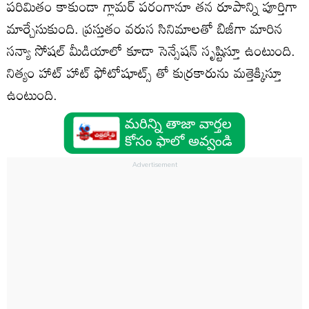
పరిమితం కాకుండా గ్లామర్ పరంగానూ తన రూపాన్ని పూర్తిగా
మార్చేసుకుంది. ప్రస్తుతం వరుస సినిమాలతో బిజీగా మారిన
సన్యా సోషల్ మీడియాలో కూడా సెన్సేషన్ సృష్టిస్తూ ఉంటుంది.
నిత్యం హాట్ హాట్ ఫోటోషూట్స్ తో కుర్రకారును మత్తెక్కిస్తూ
ఉంటుంది.