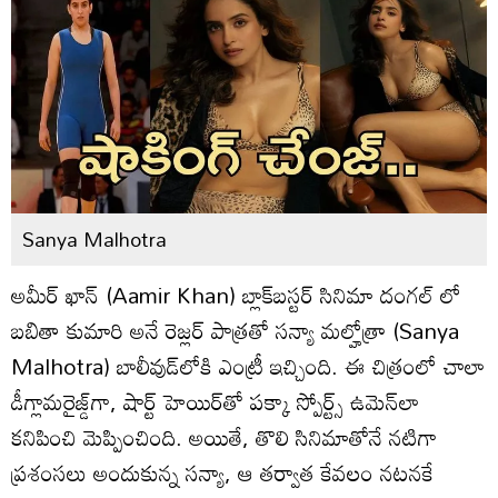
Sanya Malhotra
అమీర్ ఖాన్ (Aamir Khan) బ్లాక్‌బస్టర్ సినిమా దంగల్ లో
బబితా కుమారి అనే రెజ్లర్ పాత్రతో సన్యా మల్హోత్రా (Sanya
Malhotra) బాలీవుడ్‌లోకి ఎంట్రీ ఇచ్చింది. ఈ చిత్రంలో చాలా
డీగ్లామరైజ్డ్‌గా, షార్ట్ హెయిర్‌తో పక్కా స్పోర్ట్స్ ఉమెన్‌లా
కనిపించి మెప్పించింది. అయితే, తొలి సినిమాతోనే నటిగా
ప్రశంసలు అందుకున్న సన్యా, ఆ తర్వాత కేవలం నటనకే