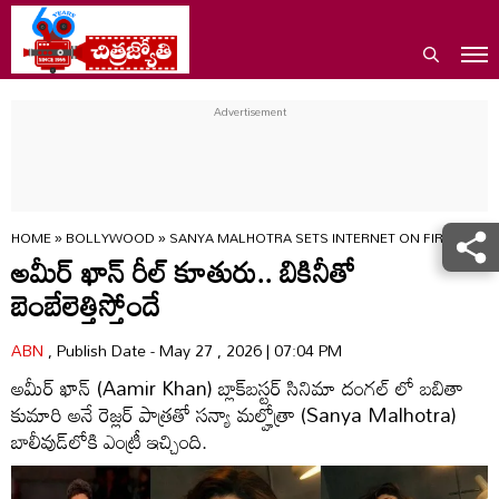
HOME
»
BOLLYWOOD
»
SANYA MALHOTRA SETS INTERNET ON FIRE WITH
అమీర్ ఖాన్ రీల్ కూతురు.. బికినీతో
బెంబేలెత్తిస్తోందే
ABN
, Publish Date - May 27 , 2026 | 07:04 PM
అమీర్ ఖాన్ (Aamir Khan) బ్లాక్‌బస్టర్ సినిమా దంగల్ లో బబితా
కుమారి అనే రెజ్లర్ పాత్రతో సన్యా మల్హోత్రా (Sanya Malhotra)
బాలీవుడ్‌లోకి ఎంట్రీ ఇచ్చింది.