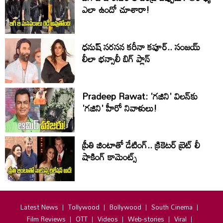
ఎలా ఉందో చూశారా!
ధనుష్ సరసన కరీనా కపూర్.. సంజయ్
లీలా భన్సాలీ బిగ్ ప్లాన్
Pradeep Rawat: 'గజిని' విలన్‌కు
'గజిని' హీరో నివాళులు!
ప్రీతి జింటాతో డేటింగ్‌.. క్రికెటర్ బ్రెట్‌ లీ
షాకింగ్ కామెంట్స్
Latest News
Tollywood
Bollywood
South Cinema
Film Reviews
OTT
Videos
Web-stories
Viral