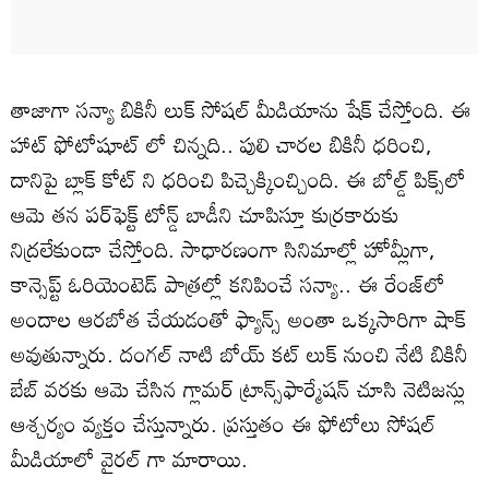
తాజాగా సన్యా బికినీ లుక్ సోషల్ మీడియాను షేక్ చేస్తోంది. ఈ
హాట్ ఫోటోషూట్ లో చిన్నది.. పులి చారల బికినీ ధరించి,
దానిపై బ్లాక్ కోట్ ని ధరించి పిచ్చెక్కించ్చింది. ఈ బోల్డ్ పిక్స్‌లో
ఆమె తన పర్‌ఫెక్ట్ టోన్డ్ బాడీని చూపిస్తూ కుర్రకారుకు
నిద్రలేకుండా చేస్తోంది. సాధారణంగా సినిమాల్లో హోమ్లీగా,
కాన్సెప్ట్ ఓరియెంటెడ్ పాత్రల్లో కనిపించే సన్యా.. ఈ రేంజ్‌లో
అందాల ఆరబోత చేయడంతో ఫ్యాన్స్ అంతా ఒక్కసారిగా షాక్
అవుతున్నారు. దంగల్ నాటి బోయ్ కట్ లుక్ నుంచి నేటి బికినీ
బేబ్ వరకు ఆమె చేసిన గ్లామర్ ట్రాన్స్‌ఫార్మేషన్ చూసి నెటిజన్లు
ఆశ్చర్యం వ్యక్తం చేస్తున్నారు. ప్రస్తుతం ఈ ఫోటోలు సోషల్
మీడియాలో వైరల్ గా మారాయి.