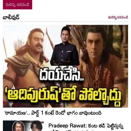
మరిన్ని చదవండి
బాలీవుడ్
మరిన్ని చదవండి
‘రామాయణ’.. పార్ట్‌ 1 కంటే రెండో భాగం బావుంటుంది
Pradeep Rawat: కంట తడి పెట్టిస్తున్న