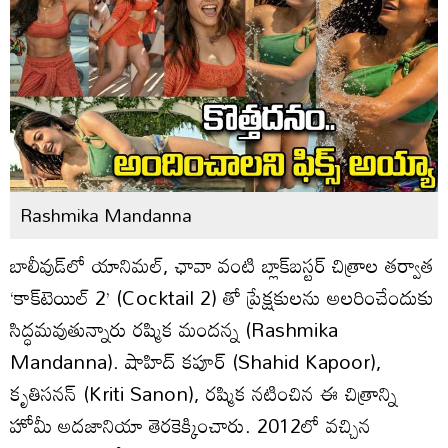
Rashmika Mandanna
బాలీవుడ్‌లో యానిమల్‌, ఛావా వంటి బ్లాక్‌బస్టర్‌ చిత్రాల తర్వాత
‘కాక్‌టెయిల్ 2’ (Cocktail 2) తో ప్రేక్షకులను అలరించేందుకు
సిద్ధమవుతున్నారు రష్మిక మందన్న (Rashmika
Mandanna). షాహిద్‌ కపూర్ (Shahid Kapoor),
కృతిసనన్ (Kriti Sanon), రష్మిక నటించిన ఈ చిత్రాన్ని
హోమీ అదజానియా తెరకెక్కించారు. 2012లో వచ్చిన