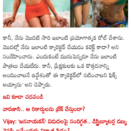
కానీ, నేను మొదటి సారి ఇలాంటి ప్రయోగాత్మక రోల్‌ చేశాను.
మొదట్లో నేను ఇలాంటి క్యారెక్టర్‌ చేయడం కరెక్ట్‌ కాదా? అని
సందేహించాను. ఎందుకంటే మునుపెన్నడూ నేను ఇలాంటి
పాత్రలు చేయలేదు. కానీ, ప్రేక్షకులకు ఒక కొత్తదనాన్ని
అందించాలనే ఉద్దేశంతో ఈ క్యారెక్టర్‌లో నటించాలని ఫిక్స్‌
అయ్యాను’ అని చెప్పారు.
ఇవి కూడా చదవండి
వారణాసి.. ఆ రికార్డులను బ్రేక్ చేస్తుందా?
Vijay: ‘జననాయకన్’ విడుదలపై సందిగ్ధత.. డిస్ట్రిబ్యూటర్ల డబ్బు
వెనక్కి ఇచ్చేందుకు నిర్మాత సిద్ధం?