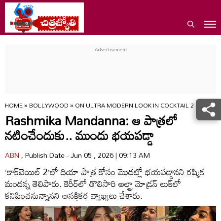
HOME
»
BOLLYWOOD
»
ON ULTRA MODERN LOOK IN COCKTAIL 2 MOVIE
Rashmika Mandanna: ఆ పాత్రలో
నటించేందుకు.. ముందు భయపడ్డా
ABN
, Publish Date - Jun 05 , 2026 | 09:13 AM
‘కాక్‌టెయిల్ 2’లో దియా పాత్ర కోసం మొదట్లో భయపడ్డానని రష్మిక
మందన్న తెలిపారు. కెరీర్‌లో తొలిసారి అల్ట్రా మోడ్రన్ లుక్‌లో
కనిపించనున్నానని ఆసక్తికర వ్యాఖ్యలు చేశారు.