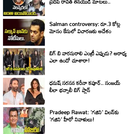
ప్రదీప్ రావత్ తనయుడి మాటలు..
Salman controversy: రూ.3 కోట్ల
మోసం కేసులో విచారణకు ఆదేశం
బిగ్ బి వారసురాలి ఎంట్రీ ఎప్పుడు? ఆరాధ్య
ఎలా ఉందో చూశారా!
ధనుష్ సరసన కరీనా కపూర్.. సంజయ్
లీలా భన్సాలీ బిగ్ ప్లాన్
Pradeep Rawat: 'గజిని' విలన్‌కు
'గజిని' హీరో నివాళులు!