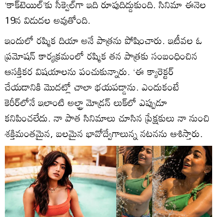
‘కాక్‌టెయిల్‌’కు సీక్వెల్‌గా ఇది రూపుదిద్దుకుంది. సినిమా ఈనెల
19న విడుదల అవుతోంది.
ఇందులో రష్మిక దియా అనే పాత్రను పోషించారు. ఇటీవల ఓ
ప్రమోషన్‌ కార్యక్రమంలో రష్మిక తన పాత్రకు సంబంధించిన
ఆసక్తికర విషయాలను పంచుకున్నారు. ‘ఈ క్యారెక్టర్‌
చేయడానికి మొదట్లో చాలా భయపడ్డాను. ఎందుకంటే
కెరీర్‌లోనే ఇలాంటి అల్ట్రా మోడ్రన్‌ లుక్‌లో ఎప్పుడూ
కనిపించలేదు. నా పాత సినిమాలు చూసిన ప్రేక్షకులు నా నుంచి
శక్తిమంతమైన, బలమైన భావోద్వేగాలున్న నటనను ఆశిస్తారు.