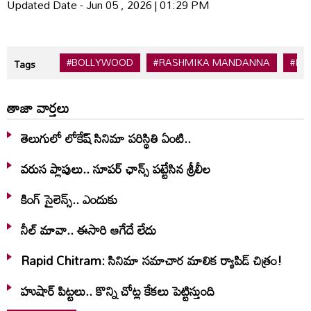
Updated Date - Jun 05 , 2026 | 01:29 PM
#BOLLYWOOD
#RASHMIKA MANDANNA
#RA
Tags
తాజా వార్తలు
తెలుగులో లోకేష్ సినిమా పరిస్థితి ఏంటి..
వరుస ప్లాపులు.. సూపర్ ఛాన్స్ పట్టేసిన శ్రీలీల
కింగ్ సైలెన్స్.. ఎందుకు
నీల్ మావా.. ఈసారి ఆగేదే లేదు
Rapid Chitram: సినిమా సమాచార మాలిక ర్యాపిడ్ చిత్రం!
హుషార్‌ పిట్టలు.. కొన్ని చోట్ల కేకలు పెట్టిస్తుంది