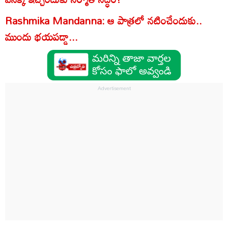
Rashmika Mandanna: ఆ పాత్రలో నటించేందుకు..
ముందు భయపడ్డా...