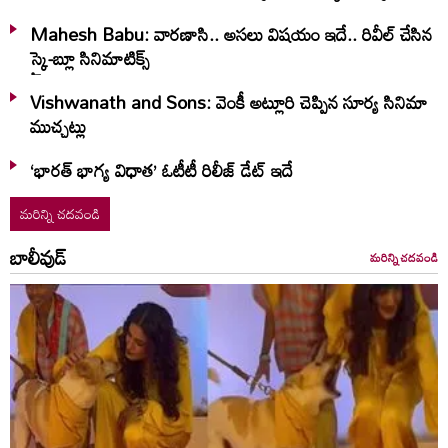
Mahesh Babu: వారణాసి.. అసలు విషయం ఇదే.. రివీల్ చేసిన
స్కై-బ్లూ సినిమాటిక్స్‌
Vishwanath and Sons: వెంకీ అట్లూరి చెప్పిన సూర్య సినిమా
ముచ్చట్లు
‘భారత్ భాగ్య విధాత’ ఓటీటీ రిలీజ్‌ డేట్‌ ఇదే
మరిన్ని చదవండి
బాలీవుడ్
మరిన్ని చదవండి