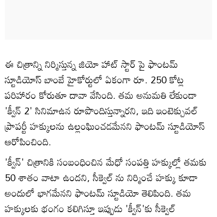
ఈ చిత్రాన్ని నిర్మిస్తున్న జియో హాట్ స్టార్ పై ఫాంటమ్
స్టూడియోస్ బాంబే హైకోర్టులో ఏకంగా రూ. 250 కోట్ల
పరిహారం కోరుతూ దావా వేసింది. తమ అనుమతి లేకుండా
'క్వీన్ 2' సినిమాఉన రూపొందిస్తున్నారని, ఇది ఇంటెక్చువల్
ప్రాపర్టీ హక్కులను ఉల్లంఘించడమేనని ఫాంటమ్‌ స్టూడియోస్
ఆరోపించింది.
'క్వీన్' చిత్రానికి సంబంధించిన మేధో సంపత్తి హక్కుల్లో తమకు
50 శాతం వాటా ఉందని, సీక్వెల్ ను నిర్మించే హక్కు కూడా
అందులో భాగమేనని ఫాంటమ్ స్టూడియో తెలిపింది. తమ
హక్కులకు భంగం కలిగిస్తూ ఇప్పుడు 'క్వీన్'కు సీక్వెల్