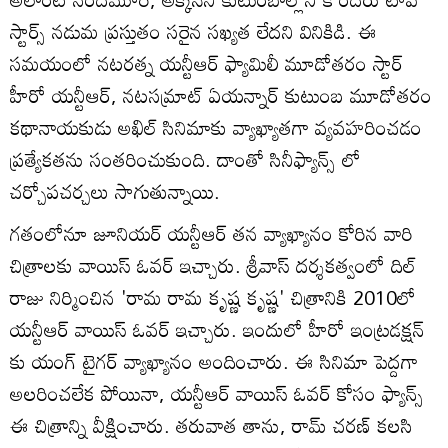
స్టార్స్ నడుమ ప్రస్తుతం సరైన సఖ్యత లేదని వినికిడి. ఈ
సమయంలో నటరత్న యన్టీఆర్ ఫ్యామిలీ మూడోతరం స్టార్
హీరో యన్టీఆర్, నటసమ్రాట్ ఏయన్నార్ కుటుంబ మూడోతరం
కథానాయకుడు అఖిల్ సినిమాకు వ్యాఖ్యాతగా వ్యవహరించడం
ప్రత్యేకతను సంతరించుకుంది. దాంతో సినీఫ్యాన్స్ లో
చర్చోపచర్చలు సాగుతున్నాయి.
గతంలోనూ జూనియర్ యన్టీఆర్ తన వ్యాఖ్యానం కోరిన వారి
చిత్రాలకు వాయిస్ ఓవర్ ఇచ్చారు. శ్రీవాస్ దర్శకత్వంలో దిల్
రాజు నిర్మించిన 'రామ రామ కృష్ణ కృష్ణ' చిత్రానికి 2010లో
యన్టీఆర్ వాయిస్ ఓవర్ ఇచ్చారు. ఇందులో హీరో ఇంట్రడక్షన్
కు యంగ్ టైగర్ వ్యాఖ్యానం అందించారు. ఈ సినిమా పెద్దగా
అలరించలేక పోయినా, యన్టీఆర్ వాయిస్ ఓవర్ కోసం ఫ్యాన్స్
ఈ చిత్రాన్ని వీక్షించారు. తరువాత తాను, రామ్ చరణ్ కలసి