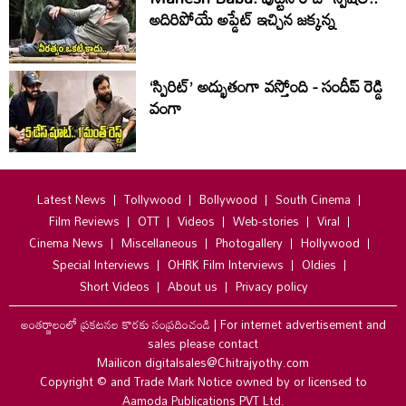
అదిరిపోయే అప్డేట్ ఇచ్చిన జక్కన్న
‘స్పిరిట్’ అద్భుతంగా వస్తోంది - సందీప్ రెడ్డి
వంగా
Latest News
Tollywood
Bollywood
South Cinema
Film Reviews
OTT
Videos
Web-stories
Viral
Cinema News
Miscellaneous
Photogallery
Hollywood
Special Interviews
OHRK Film Interviews
Oldies
Short Videos
About us
Privacy policy
అంతర్జాలంలో ప్రకటనల కొరకు సంప్రదించండి
|
For internet advertisement and
sales please contact
Mailicon digitalsales@Chitrajyothy.com
Copyright © and Trade Mark Notice owned by or licensed to
Aamoda Publications PVT Ltd.