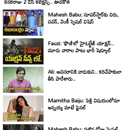
కనకరాజు 2 డేస్ కలెక్షన్స్.. ఊచకోత
Mahesh Babu: సూపర్‌స్టార్‌కు చిరు,
పవన్‌, వెంకీ స్పెషల్‌ విషెస్‌
Fauzi: ‘ఫౌజీ’లో హైఓల్టేజ్‌ యాక్షన్‌..
మూడు వారాల పాటు భారీ షెడ్యూల్‌
Ali: అవసరానికి వాడుకుని.. కరివేపాకులా
తీసి పారేశారు..
Mamitha Baiju: పెళ్లి విషయంలోనూ
అన్నయ్య మాటే ఫైనల్‌
Mahesh Babu: పుట్టిన రోజు స్పెషల్..