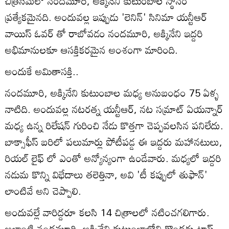
చిత్రసీమలో నందమూరి, అక్కినేని కుటుంబాల స్థానం
ప్రత్యేకమైనది. అందువల్ల ఇప్పుడు 'లెనిన్' సినిమా యన్టీఆర్
వాయిస్ ఓవర్ తో రాబోవడం నందమూరి, అక్కినేని ఇద్దరి
అభిమానులకూ ఆసక్తికరమైన అంశంగా మారింది.
అందుకే అమితాసక్తి..
నందమూరి, అక్కినేని కుటుంబాల మధ్య అనుబంధం 75 ఏళ్ళ
నాటిది. అందువల్ల నటరత్న యన్టీఆర్, నట సమ్రాట్ ఏయన్నార్
మధ్య ఉన్న రిలేషన్ గురించి నేడు కొత్తగా చెప్పవలసిన పనిలేదు.
బాక్సాఫీస్ బరిలో పలుమార్లు పోటీపడ్డ ఈ ఇద్దరు మహానటులు,
రియల్ లైఫ్ లో ఎంతో అన్యోన్యంగా ఉండేవారు. మధ్యలో ఇద్దరి
నడుమ కొన్ని విభేదాలు తలెత్తినా, అవి 'టీ కప్పులో తుఫాన్'
లాంటివే అని చెప్పాలి.
అందువల్లే వారిద్దరూ కలసి 14 చిత్రాలలో నటించగలిగారు.
అలాంటి నందమూరి, అక్కినేని కుటుంబాల్లోని కొందరు టాప్