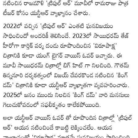
నటించిన రాజమౌళి 'ట్రిపుల్ ఆర్' మూవీలో రామరాజు పాత్ర
టీజర్ కోసం యన్టీఆర్ వ్యాఖ్యానం చేశారు.
2022లో వచ్చిన 'ట్రిపుల్ ఆర్' ఎంతటి ఘనవిజయం
సాధించిందో అందరికీ తెలిసిందే. 2023లో సాయిధరమ్ తేజ్
హీరోగా కార్తిక్ వర్మ దండు రూపొందించిన 'విరూపాక్ష'
చిత్రానికి కూడా యంగ్ టైగర్ వాయిస్ ఓవర్ ఇచ్చారు. ఈ
మూవీ సాయిధరమ్ చిత్రాల్లో బిగ్ హిట్ గా నిలచింది. గౌతమ్
తిన్ననూరి దర్శకత్వంలో విజయ్ దేవరకొండ నటించిన 'కింగ్
డమ్' చిత్రానికి కూడా యన్టీఆర్ వ్యాఖ్యాతగా వ్యవహరించారు.
2025లో జనం ముందు నిలచిన 'కింగ్ డమ్' వారి మనసులు
గెలుచుకోవడంలో సఫలీకృతం కాలేకపోయింది.
అలా యన్టీఆర్ వాయిస్ ఓవర్ తో రూపొందిన చిత్రాల్లో 'ట్రిపుల్
ఆర్' ఆయన నటించిందే కాబట్టి లెక్కించలేం. ఆయన
వ్యాఖ్యానంతో 'విరూపాక్ష' మాత్రమే ఘనవిజయం సాధించింది.