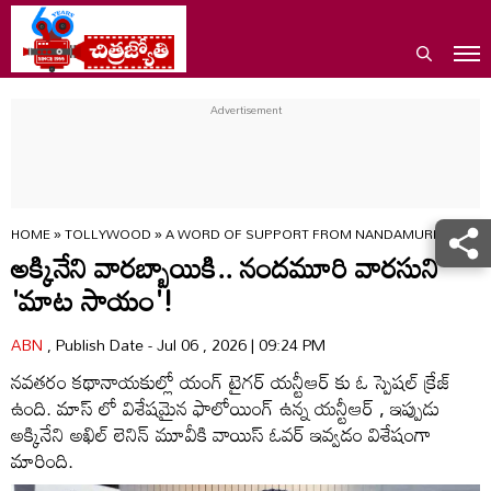
HOME
»
TOLLYWOOD
»
A WORD OF SUPPORT FROM NANDAMURI SCION JR 
అక్కినేని వారబ్బాయికి.. నందమూరి వారసుని
'మాట సాయం'!
ABN
, Publish Date - Jul 06 , 2026 | 09:24 PM
నవతరం కథానాయకుల్లో యంగ్ టైగర్ యన్టీఆర్ కు ఓ స్పెషల్ క్రేజ్
ఉంది. మాస్ లో విశేషమైన ఫాలోయింగ్ ఉన్న యన్టీఆర్ , ఇప్పుడు
అక్కినేని అఖిల్ లెనిన్ మూవీకి వాయిస్ ఓవర్ ఇవ్వడం విశేషంగా
మారింది.