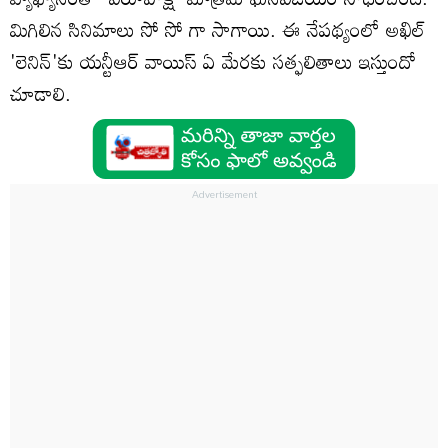
మిగిలిన సినిమాలు సో సో గా సాగాయి. ఈ నేపథ్యంలో అఖిల్
'లెనిన్'కు యన్టీఆర్ వాయిస్ ఏ మేరకు సత్ఫలితాలు ఇస్తుందో
చూడాలి.