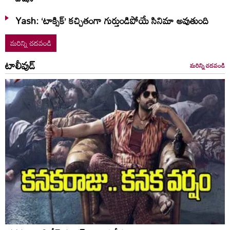
Yash: ‘టాక్సిక్’ కచ్చితంగా గుర్తుండిపోయే సినిమా అవుతుంది
మరిన్ని చదవండి
టాలీవుడ్
మరిన్ని చదవండి