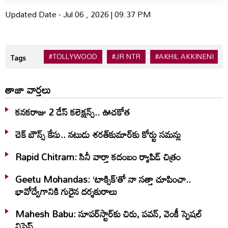
Updated Date - Jul 06 , 2026 | 09:37 PM
#TOLLYWOOD
#JR NTR
#AKHIL AKKINENI
Tags
తాజా వార్తలు
కనకరాజు 2 డేస్ కలెక్షన్స్.. ఊచకోత
చెక్ బౌన్స్ కేసు.. నటుడు శరత్‌కుమార్‌కు కోర్టు సమన్లు
Rapid Chitram: సినీ వార్తా కదంబం ర్యాపిడ్ చిత్రం
Geetu Mohandas: ‘టాక్సిక్‌’తో నా సత్తా చూపించా..
భావోద్వేగానికి గురైన దర్శకురాలు
Mahesh Babu: సూపర్‌స్టార్‌కు చిరు, పవన్‌, వెంకీ స్పెషల్‌
విషెస్‌