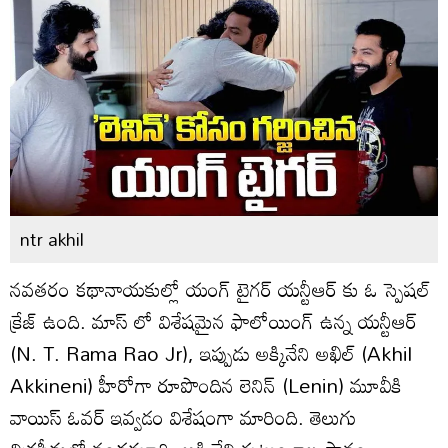
ntr akhil
నవతరం కథానాయకుల్లో యంగ్ టైగర్ యన్టీఆర్ కు ఓ స్పెషల్
క్రేజ్ ఉంది. మాస్ లో విశేషమైన ఫాలోయింగ్ ఉన్న యన్టీఆర్
(N. T. Rama Rao Jr), ఇప్పుడు అక్కినేని అఖిల్ (Akhil
Akkineni) హీరోగా రూపొందిన లెనిన్ (Lenin) మూవీకి
వాయిస్ ఓవర్ ఇవ్వడం విశేషంగా మారింది. తెలుగు