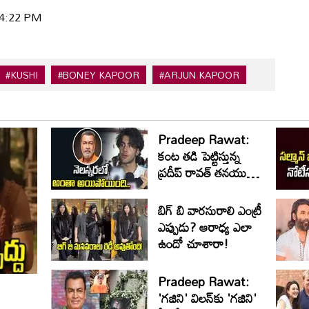
 04:22 PM
#KUSHI
#BONEY KAPOOR
#ARJUN KAPOOR
Pradeep Rawat:
కంట తడి పెట్టిస్తున్న
ప్రదీప్ రావత్ తనయుడి
మాటలు..
బిగ్ బి వారసురాలి ఎంట్రీ
ఎప్పుడు? ఆరాధ్య ఎలా
ఉందో చూశారా!
Pradeep Rawat:
'గజిని' విలన్‌కు 'గజిని'