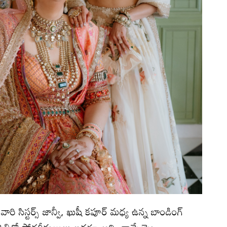
ారి సిస్టర్స్‌ జాన్వీ, ఖుషీ కపూర్‌ మధ్య ఉన్న బాండింగ్‌