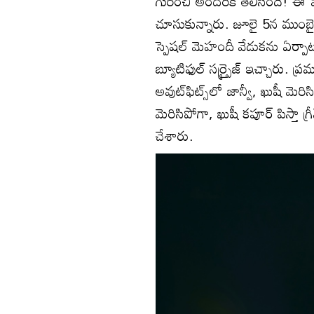
గురించి అందరికీ తెలిసిందే! ఈ 
చూసుకున్నారు. జూలై 5న ముంబై
స్పెషల్‌ మెహందీ వేడుకను ఏర్
బ్యూటిఫుల్‌ సర్ర్పైజ్‌ ఇచ్చారు. ప్
అవుట్‌ఫిట్స్‌లో జాన్వీ, ఖుషీ మె
మెరిసిపోగా, ఖుషీ కపూర్‌ పిస్తా గ్
చేశారు.