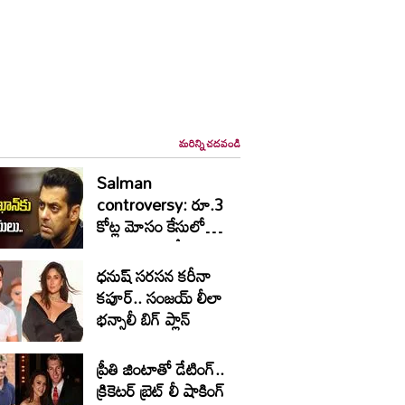
మరిన్ని చదవండి
Salman
controversy: రూ.3
కోట్ల మోసం కేసులో
విచారణకు ఆదేశం
ధనుష్ సరసన కరీనా
కపూర్.. సంజయ్ లీలా
భన్సాలీ బిగ్ ప్లాన్
ప్రీతి జింటాతో డేటింగ్‌..
క్రికెటర్ బ్రెట్‌ లీ షాకింగ్