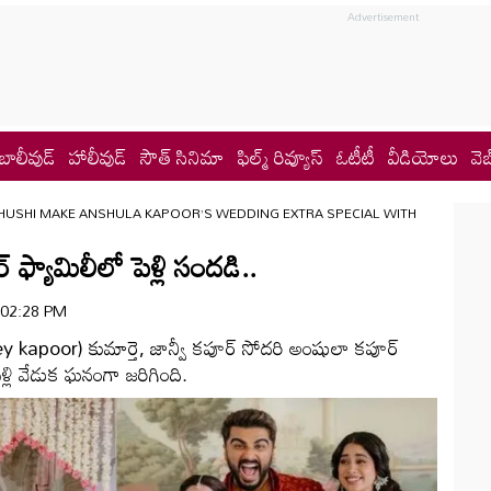
బాలీవుడ్
హాలీవుడ్
సౌత్ సినిమా
ఫిల్మ్ రివ్యూస్
ఓటీటీ
వీడియోలు
వెబ
KHUSHI MAKE ANSHULA KAPOOR’S WEDDING EXTRA SPECIAL WITH
్యామిలీలో పెళ్లి సందడి..
| 02:28 PM
ney kapoor) కుమార్తె, జాన్వీ కపూర్‌ సోదరి అంషులా కపూర్‌
ి వేడుక ఘనంగా జరిగింది.