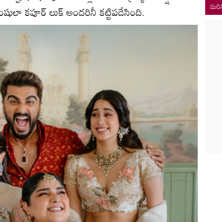
మరిన
ంషులా కపూర్‌ లుక్‌ అందరినీ కట్టిపడేసింది.