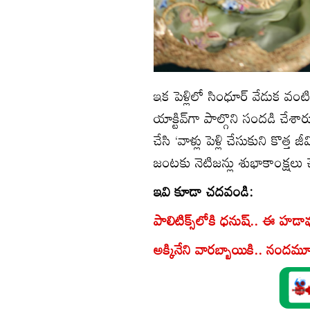
ఇక పెళ్లిలో సింధూర్‌ వేడుక 
యాక్టివ్‌గా పాల్గొని సందడి చేశారు
చేసి ‘వాళ్లు పెళ్లి చేసుకుని కొత
జంటకు నెటిజన్లు శుభాకాంక్షలు 
ఇవి కూడా చదవండి:
పాలిటిక్స్‌లోకి ధనుష్.. ఈ హడ
అక్కినేని వారబ్బాయికి.. నంద