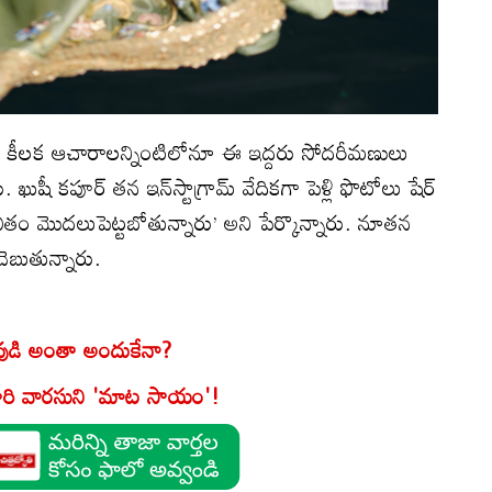
వంటి కీలక ఆచారాలన్నింటిలోనూ ఈ ఇద్దరు సోదరీమణులు
. ఖుషీ కపూర్‌ తన ఇన్‌స్టాగ్రామ్‌ వేదికగా పెళ్లి ఫొటోలు షేర్‌
్త జీవితం మొదలుపెట్టబోతున్నారు’ అని పేర్కొన్నారు. నూతన
చెబుతున్నారు.
ావుడి అంతా అందుకేనా?
మూరి వారసుని 'మాట సాయం'!