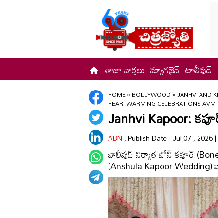
తాజా వార్తలు
మ్యాగజైన్
టాలీవుడ్
HOME
»
BOLLYWOOD
»
JANHVI AND 
HEARTWARMING CELEBRATIONS AVM
Janhvi Kapoor: కపూర్‌ ఫ
ABN
, Publish Date - Jul 07 , 2026 
బాలీవుడ్‌ నిర్మాత బోనీ కపూర్‌ (Bo
(Anshula Kapoor Wedding)పెళ్ల