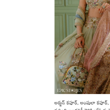
అర్జున్‌ కపూర్‌, అంషులా కపూర్‌, వ