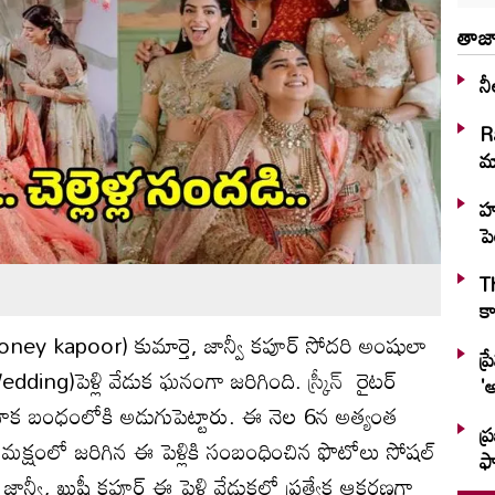
తాజా
నీ
R
మా
హు
పె
T
కా
 (Boney kapoor) కుమార్తె, జాన్వీ కపూర్‌ సోదరి అంషులా
ప్
ding)పెళ్లి వేడుక ఘనంగా జరిగింది.
స్క్రీన్
రైటర్‌
'అ
ాహిక బంధంలోకి అడుగుపెట్టారు. ఈ నెల 6న అత్యంత
ప్
మక్షంలో జరిగిన ఈ పెళ్లికి సంబంధించిన ఫొటోలు సోషల్‌
ఫ్
న్వీ, ఖుషీ కపూర్‌ ఈ పెళ్లి వేడుకలో ప్రత్యేక ఆకర్షణగా