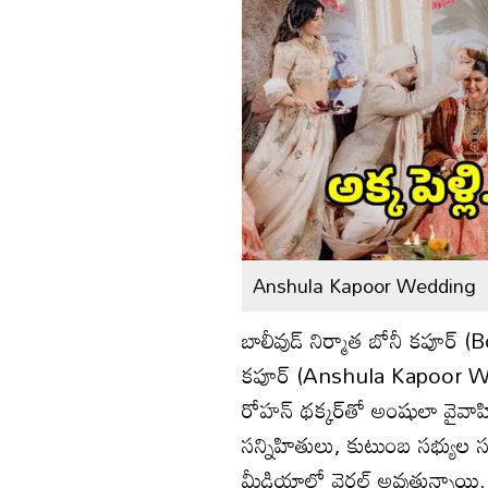
Anshula Kapoor Wedding
బాలీవుడ్‌ నిర్మాత బోనీ కపూర్‌
కపూర్‌ (Anshula Kapoor Wed
రోహన్‌ థక్కర్‌తో అంషులా వైవ
సన్నిహితులు, కుటుంబ సభ్యుల స
మీడియాలో వైరల్‌ అవుతున్నాయి. జా