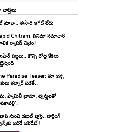
 వార్తలు
ల్ మావా.. ఈసారి ఆగేదే లేదు
apid Chitram: సినిమా సమాచార
లిక ర్యాపిడ్ చిత్రం!
షార్‌ పిట్టలు.. కొన్ని చోట్ల కేకలు
ట్టిస్తుంది
he Paradise Teaser: తూ అన్న
కులు తల్వార్ పడితే..
రేమ, ఫ్యామిలీ డ్రామా, ట్విస్టులతో
నకాపల్లి'.
రభాస్ నుంచి డబుల్ బ్లాస్ట్.. డార్లింగ్
యాన్స్‌కు అదిరే అప్‌డేట్!