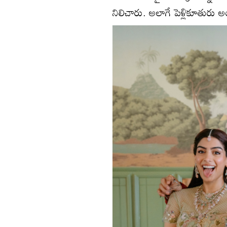
నిలిచారు. అలాగే పెళ్లికూతురు అ