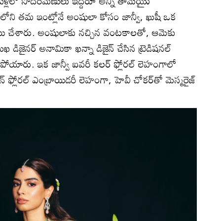
పెళ్లిలో సోదరీమణులు ఇద్దరూ అన్ని తామేయైు
లోని తమ ఇంట్లోనే అంషులా కోసం జాన్వీ, ఖుషీ ఒక
పాటు చేశారు. అంషులాకు నచ్చిన వంటకాలతో, ఆమెకు
రముఖ డిజైనర్‌ అనామికా ఖన్నా డిజైన్‌ చేసిన ట్రెడిషనల్‌
రిసిపోయారు. ఇక జాన్వీ ఐవరీ కలర్‌ ఫ్లోరల్‌ లెహంగాలో
రీన్‌ ఫ్లోరల్‌ ఎంబ్రాయిడరీ లెహంగా, హెవీ చోకర్‌తో మెస్మరైజ్‌